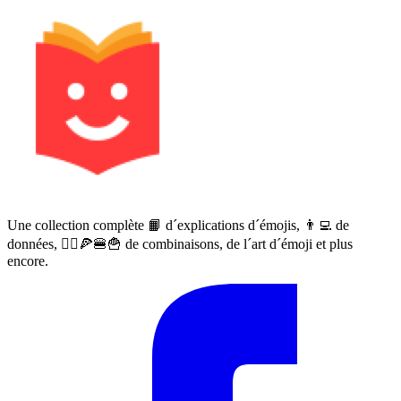
Une collection complète 📙 d´explications d´émojis, 👨‍💻 de
données, 🙅‍♀️🍕🍔🍟 de combinaisons, de l´art d´émoji et plus
encore.