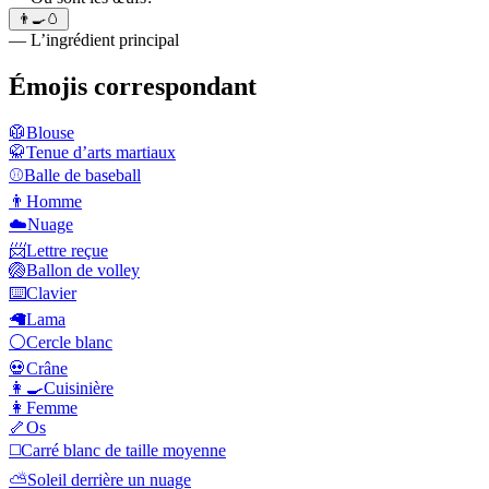
👨‍🍳🥚
— L’ingrédient principal
Émojis correspondant
🥼
Blouse
🥋
Tenue d’arts martiaux
⚾
Balle de baseball
👨
Homme
☁️
Nuage
📨
Lettre reçue
🏐
Ballon de volley
⌨️
Clavier
🦙
Lama
⚪
Cercle blanc
💀
Crâne
👩‍🍳
Cuisinière
👩
Femme
🦴
Os
◻️
Carré blanc de taille moyenne
⛅
Soleil derrière un nuage