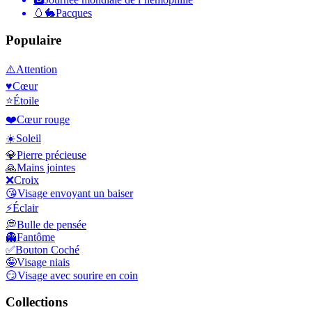
🥚🐇
Pacques
Populaire
⚠️
Attention
♥️
Cœur
⭐
Étoile
❤️
Cœur rouge
☀️
Soleil
💎
Pierre précieuse
🙏
Mains jointes
❌
Croix
😘
Visage envoyant un baiser
⚡
Éclair
💭
Bulle de pensée
👻
Fantôme
✅
Bouton Coché
🤪
Visage niais
😏
Visage avec sourire en coin
Collections