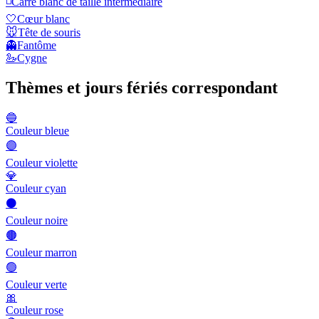
◽
Carré blanc de taille intermédiaire
🤍
Cœur blanc
🐭
Tête de souris
👻
Fantôme
🦢
Cygne
Thèmes et jours fériés correspondant
🔵
Couleur bleue
🟣
Couleur violette
💎
Couleur cyan
⚫
Couleur noire
🟤
Couleur marron
🟢
Couleur verte
🎀
Couleur rose