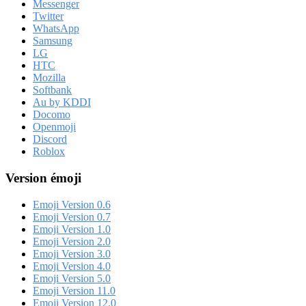
Messenger
Twitter
WhatsApp
Samsung
LG
HTC
Mozilla
Softbank
Au by KDDI
Docomo
Openmoji
Discord
Roblox
Version émoji
Emoji Version 0.6
Emoji Version 0.7
Emoji Version 1.0
Emoji Version 2.0
Emoji Version 3.0
Emoji Version 4.0
Emoji Version 5.0
Emoji Version 11.0
Emoji Version 12.0