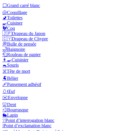
⬜
Grand carré blanc
🐚
Coquillage
🚽
Toilettes
🍳
Cuisiner
🐓
Coq
🇯🇵
Drapeau du Japon
🇨🇾
Drapeau de Chypre
💭
Bulle de pensée
🛁
Baignoire
🧻
Rouleau de papier
👨‍🍳
Cuisinier
🐁
Souris
☠️
Tête de mort
🐏
Bélier
🩹
Pansement adhésif
🥚
Œuf
✉️
Enveloppe
🦷
Dent
💨
Bourrasque
🐇
Lapin
❔
Point d’interrogation blanc
❕
Point d’exclamation blanc