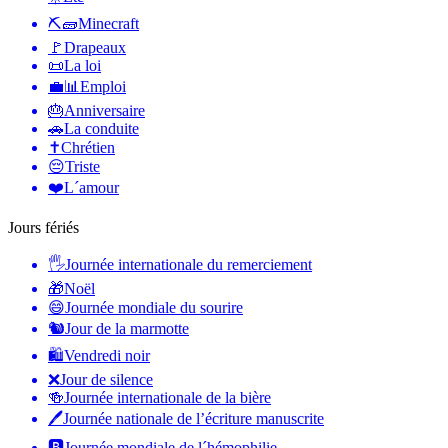
⛏🧱
Minecraft
🚩
Drapeaux
📜
La loi
💼📊
Emploi
🎂
Anniversaire
🚗
La conduite
✝️
Chrétien
😔
Triste
❤️
L´amour
Jours fériés
🖐
Journée internationale du remerciement
🎁
Noël
😄
Journée mondiale du sourire
🐿
Jour de la marmotte
🛍
Vendredi noir
❌
Jour de silence
🍻
Journée internationale de la bière
🖊
Journée nationale de l’écriture manuscrite
🅱️
Journée mondiale de l´hémophilie