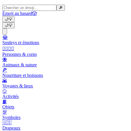
🔎
Émoji au hasard
🎲
🌙
💡
🌙
💡
😂
Smileys et émotions
👩‍❤️‍💋‍👨
Personnes & corps
🐝
Animaux & nature
🍕
Nourriture et boissons
🌇
Voyages & lieux
🥎
Activités
📙
Objets
💯
Symboles
🇺🇸
Drapeaux