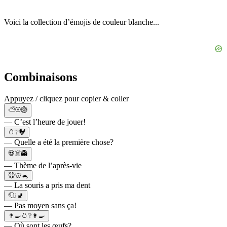
Voici la collection d’émojis de couleur blanche...
Combinaisons
Appuyez / cliquez pour copier & coller
⛅⚾🏐
— C’est l’heure de jouer!
🥚❔🐓
— Quelle a été la première chose?
💀☠️👻
— Thème de l’après-vie
🐭🦷🐁
— La souris a pris ma dent
🧻❕🚽
— Pas moyen sans ça!
👨‍🍳🥚❔👩‍🍳
— Où sont les œufs?