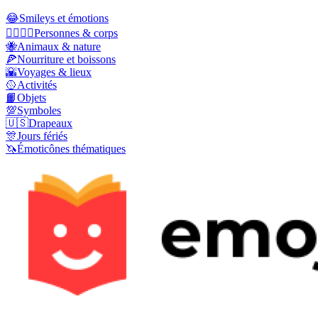
😂
Smileys et émotions
👩‍❤️‍💋‍👨
Personnes & corps
🐝
Animaux & nature
🍕
Nourriture et boissons
🌇
Voyages & lieux
🥎
Activités
📙
Objets
💯
Symboles
🇺🇸
Drapeaux
🎊
Jours fériés
🦄
Émoticônes thématiques