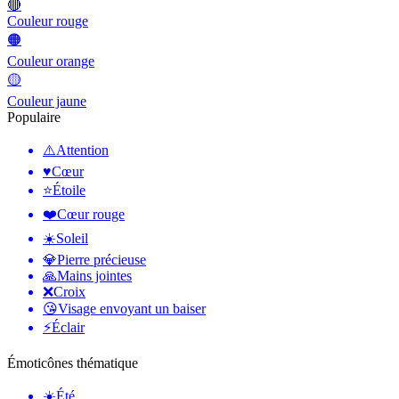
🔴
Couleur rouge
🟠
Couleur orange
🟡
Couleur jaune
Populaire
⚠️
Attention
♥️
Cœur
⭐
Étoile
❤️
Cœur rouge
☀️
Soleil
💎
Pierre précieuse
🙏
Mains jointes
❌
Croix
😘
Visage envoyant un baiser
⚡
Éclair
Émoticônes thématique
☀️
Été