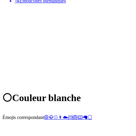
🦄
Émoticônes thématiques
⚪
Couleur blanche
Émojis correspondant
🥼
🥋
⚾
👨
☁️
📨
🏐
⌨️
🦙
⚪