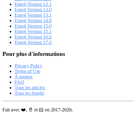
Emoji Version 12.1
Emoji Version 13.0
Emoji Version 13.1
Emoji Version 14.0
Emoji Version 15.0
Emoji Version 15.1
Emoji Version 16.0
Emoji Version 17.0
Pour plus d'informations
Privacy Policy
Terms of Use
À propos
FAQ
Tous les articles
Tous les émojis
Fait avec ❤️, 🥛 et 🐹 en 2017-2026.