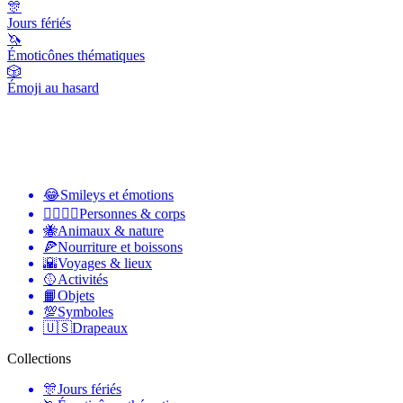
🎊
Jours fériés
🦄
Émoticônes thématiques
🎲
Émoji au hasard
😂
Smileys et émotions
👩‍❤️‍💋‍👨
Personnes & corps
🐝
Animaux & nature
🍕
Nourriture et boissons
🌇
Voyages & lieux
🥎
Activités
📙
Objets
💯
Symboles
🇺🇸
Drapeaux
Collections
🎊
Jours fériés