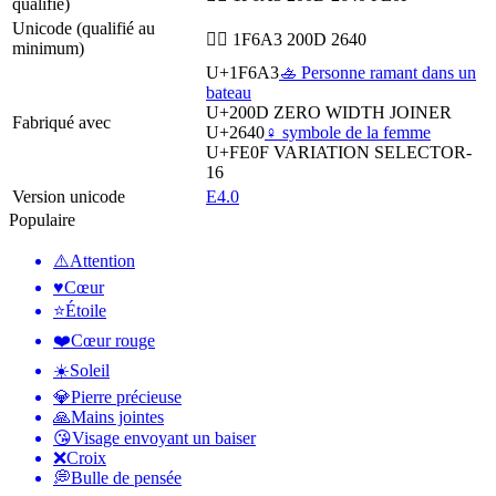
qualifié)
Unicode (qualifié au
🚣‍♀ 1F6A3 200D 2640
minimum)
U+1F6A3
🚣 Personne ramant dans un
bateau
U+200D
ZERO WIDTH JOINER
Fabriqué avec
U+2640
♀️ symbole de la femme
U+FE0F
VARIATION SELECTOR-
16
Version unicode
E4.0
Populaire
⚠️
Attention
♥️
Cœur
⭐
Étoile
❤️
Cœur rouge
☀️
Soleil
💎
Pierre précieuse
🙏
Mains jointes
😘
Visage envoyant un baiser
❌
Croix
💭
Bulle de pensée