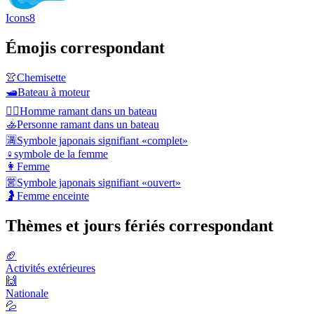
Icons8
Émojis correspondant
👚
Chemisette
🛥️
Bateau à moteur
🚣‍♂️
Homme ramant dans un bateau
🚣
Personne ramant dans un bateau
🈵
Symbole japonais signifiant «complet»
♀️
symbole de la femme
👩
Femme
🈺
Symbole japonais signifiant «ouvert»
🤰
Femme enceinte
Thèmes et jours fériés correspondant
🏈
Activités extérieures
🙌
Nationale
💦