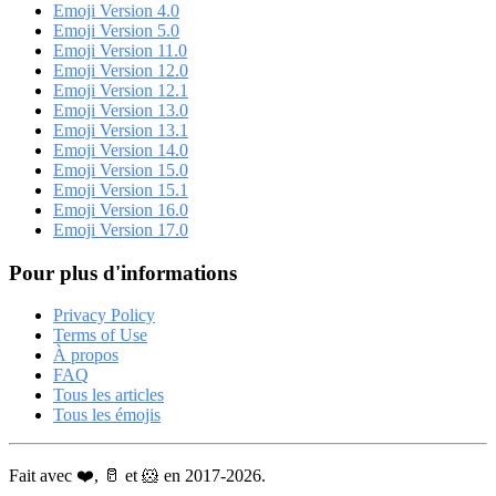
Emoji Version 4.0
Emoji Version 5.0
Emoji Version 11.0
Emoji Version 12.0
Emoji Version 12.1
Emoji Version 13.0
Emoji Version 13.1
Emoji Version 14.0
Emoji Version 15.0
Emoji Version 15.1
Emoji Version 16.0
Emoji Version 17.0
Pour plus d'informations
Privacy Policy
Terms of Use
À propos
FAQ
Tous les articles
Tous les émojis
Fait avec ❤️, 🥛 et 🐹 en 2017-2026.