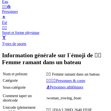
Eau
👨‍✈️👷
Personnes
☀️
Été
🤾‍♀️
Sport et forme physique
🏋
Types de sports
Information générale sur l´émoji de 🚣‍♀️
Femme ramant dans un bateau
Nom et prénom
🚣‍♀️ Femme ramant dans un bateau
Catégorie
👩‍❤️‍💋‍👨Personnes & corps
🏂Personnes athlétiques
Sous-catégorie
Comment taper un
:woman_rowing_boat:
shortcode
Unicode (pleinement
🚣‍♀️ 1F6A3 200D 2640 FE0F