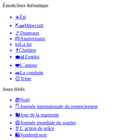
Émoticônes thématique
☀️
Été
⛏🧱
Minecraft
🚩
Drapeaux
🎂
Anniversaire
📜
La loi
✝️
Chrétien
💼📊
Emploi
❤️
L´amour
🚗
La conduite
😔
Triste
Jours fériés
🎁
Noël
🖐
Journée internationale du remerciement
🐿
Jour de la marmotte
😄
Journée mondiale du sourire
🦃
L´action de grâce
🛍
Vendredi noir