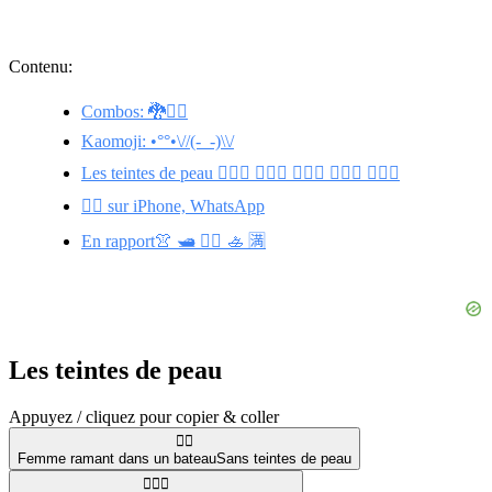
Contenu:
Combos: 🐉🚣‍♀️
Kaomoji: •°°•\//(-_-)\\/
Les teintes de peau 🚣🏽‍♀️ 🚣🏻‍♀️ 🚣🏿‍♀️ 🚣🏾‍♀️ 🚣🏼‍♀️
🚣‍♀️ sur iPhone, WhatsApp
En rapport👚 🛥️ 🚣‍♂️ 🚣 🈵
Les teintes de peau
Appuyez / cliquez pour copier & coller
🚣‍♀️
Femme ramant dans un bateau
Sans teintes de peau
🚣🏽‍♀️