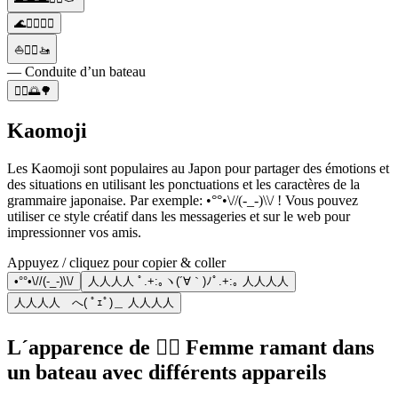
🌊🚣‍♀️🚣‍♂️
⛵🚣‍♀️🚤
— Conduite d’un bateau
🚣‍♀️🌅🌳
Kaomoji
Les Kaomoji sont populaires au Japon pour partager des émotions et
des situations en utilisant les ponctuations et les caractères de la
grammaire japonaise. Par exemple: •°°•\//(-_-)\\/ ! Vous pouvez
utiliser ce style créatif dans les messageries et sur le web pour
impressionner vos amis.
Appuyez / cliquez pour copier & coller
•°°•\//(-_-)\\/
人人人人 ﾟ.+:｡ヽ(´∀｀)ﾉﾟ.+:｡ 人人人人
人人人人 へ( ﾟｪﾟ)＿ 人人人人
L´apparence de 🚣‍♀️ Femme ramant dans
un bateau avec différents appareils