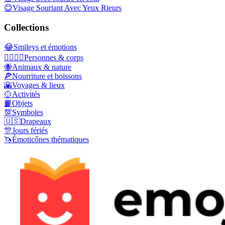
😊
Visage Souriant Avec Yeux Rieurs
Collections
😂
Smileys et émotions
👩‍❤️‍💋‍👨
Personnes & corps
🐝
Animaux & nature
🍕
Nourriture et boissons
🌇
Voyages & lieux
🥎
Activités
📙
Objets
💯
Symboles
🇺🇸
Drapeaux
🎊
Jours fériés
🦄
Émoticônes thématiques