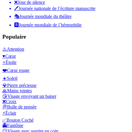
❌
Jour de silence
🖊
Journée nationale de l’écriture manuscrite
🎭
Journée mondiale du théâtre
🅱️
Journée mondiale de l´hémophilie
Populaire
⚠️
Attention
♥️
Cœur
⭐
Étoile
❤️
Cœur rouge
☀️
Soleil
💎
Pierre précieuse
🙏
Mains jointes
😘
Visage envoyant un baiser
❌
Croix
💭
Bulle de pensée
⚡
Éclair
✅
Bouton Coché
👻
Fantôme
😏
Visage avec sourire en coin