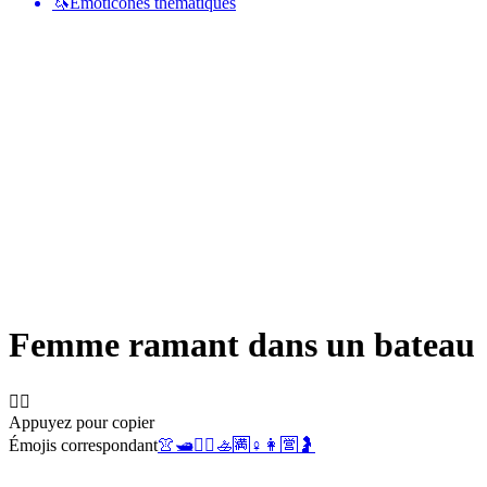
🦄
Émoticônes thématiques
Femme ramant dans un bateau
🚣‍♀️
Appuyez pour copier
Émojis correspondant
👚
🛥️
🚣‍♂️
🚣
🈵
♀️
👩
🈺
🤰