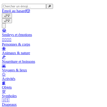
🔎
Émoji au hasard
🎲
🌙
💡
🌙
💡
😂
Smileys et émotions
👩‍❤️‍💋‍👨
Personnes & corps
🐝
Animaux & nature
🍕
Nourriture et boissons
🌇
Voyages & lieux
🥎
Activités
📙
Objets
💯
Symboles
🇺🇸
Drapeaux