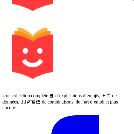
Une collection complète 📙 d´explications d´émojis, 👨‍💻 de
données, 🙅‍♀️🍕🍔🍟 de combinaisons, de l´art d´émoji et plus
encore.