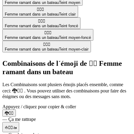
Femme ramant dans un bateau
Teint moyen
🚣🏻‍♀️
Femme ramant dans un bateau
Teint clair
🚣🏿‍♀️
Femme ramant dans un bateau
Teint foncé
🚣🏾‍♀️
Femme ramant dans un bateau
Teint moyen-foncé
🚣🏼‍♀️
Femme ramant dans un bateau
Teint moyen-clair
Combinaisons de l´émoji de 🚣‍♀️ Femme
ramant dans un bateau
Les Combinaisons sont plusiers émojis placés ensemble, comme
ceci: 🐉🚣‍♀️ . Vous pouvez utiliser des combinaisons pour faire des
énigmes ou des messages sans mots.
Appuyez / cliquez pour copier & coller
🐉🚣‍♀️
— Ça me rattrape
⛵🚣‍♀️🚤