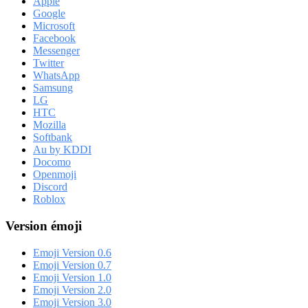
Apple
Google
Microsoft
Facebook
Messenger
Twitter
WhatsApp
Samsung
LG
HTC
Mozilla
Softbank
Au by KDDI
Docomo
Openmoji
Discord
Roblox
Version émoji
Emoji Version 0.6
Emoji Version 0.7
Emoji Version 1.0
Emoji Version 2.0
Emoji Version 3.0