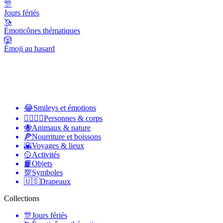
🎊
Jours fériés
🦄
Émoticônes thématiques
🎲
Émoji au hasard
😂
Smileys et émotions
👩‍❤️‍💋‍👨
Personnes & corps
🐝
Animaux & nature
🍕
Nourriture et boissons
🌇
Voyages & lieux
🥎
Activités
📙
Objets
💯
Symboles
🇺🇸
Drapeaux
Collections
🎊
Jours fériés