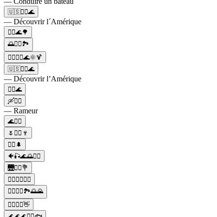
— Conduire un bateau
🇺🇸🚣‍♀️🌊
— Découvrir l´Amérique
🚣‍♀️🌊🌳
🌅🚣‍♀️🏞️
🚣‍♀️🏊‍♂️🌊🌞🍹
🇺🇸🚣‍♀️🌊
— Découvrir l’Amérique
🚣‍♀️🌊
🛶🚣‍♀️
— Rameur
🌊🚣‍♀️
🌷🚣‍♀️🍷
🚣‍♀️🌲
🐠🎣🌊🌅🚣‍♀️
🌉🚣‍♀️💐
🚣‍♀️🏊‍♂️🏄‍♀️
🚣‍♀️🚣‍♂️🏞️🌅🌄
🚣‍♀️🏊‍♂️👋
🌊🌊🌊🚣‍♀️🐟