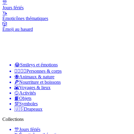
🎊
Jours fériés
🦄
Émoticônes thématiques
🎲
Émoji au hasard
😂
Smileys et émotions
👩‍❤️‍💋‍👨
Personnes & corps
🐝
Animaux & nature
🍕
Nourriture et boissons
🌇
Voyages & lieux
🥎
Activités
📙
Objets
💯
Symboles
🇺🇸
Drapeaux
Collections
🎊
Jours fériés