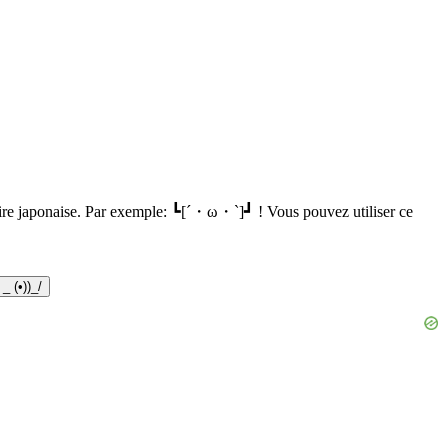
mmaire japonaise. Par exemple: ┗[´・ω・`]┛ ! Vous pouvez utiliser ce
 _ (•))_/