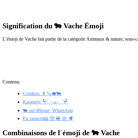
Signification du 🐄 Vache Émoji
L’émoji de Vache fait partie de la catégorie Animaux & nature, sous-c
Contenu:
Combos: 👨🔪🐖🐄
Kaomoji: ┗[´・ω・`]┛
🐄 sur iPhone, WhatsApp
En rapport🧀 🤠 🍔 💩 🥩
Combinaisons de l´émoji de 🐄 Vache