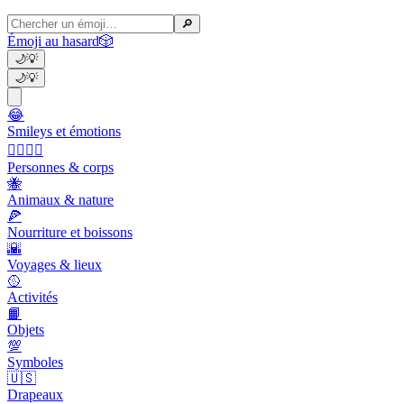
🔎
Émoji au hasard
🎲
🌙
💡
🌙
💡
😂
Smileys et émotions
👩‍❤️‍💋‍👨
Personnes & corps
🐝
Animaux & nature
🍕
Nourriture et boissons
🌇
Voyages & lieux
🥎
Activités
📙
Objets
💯
Symboles
🇺🇸
Drapeaux