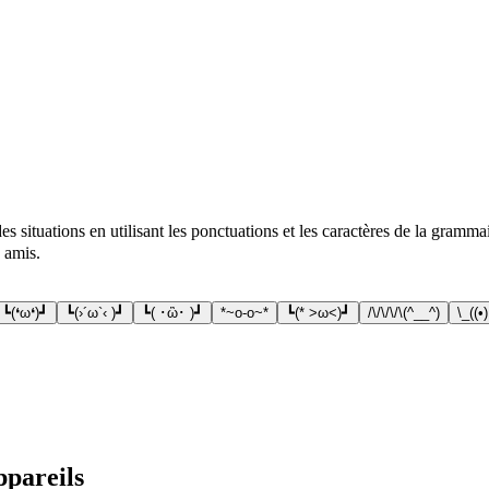
s situations en utilisant les ponctuations et les caractères de la gra
 amis.
┗(❛ω❛)┛
┗(›´ω`‹ )┛
┗( ･ὢ･ )┛
*~o-o~*
┗(* >ω<)┛
/\/\/\/\(^__^)
\_((•)
ppareils