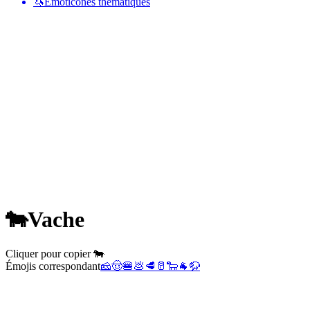
🦄
Émoticônes thématiques
🐄
Vache
Cliquer pour copier 🐄
Émojis correspondant
🧀
🤠
🍔
💩
🥩
🥛
🐑
🐐
🦬