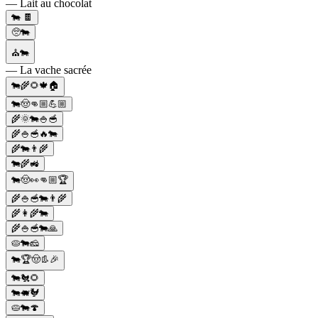
— Lait au chocolat
🐄 🍫
🥺🐄
⛪🐄
— La vache sacrée
🐄🌾🌻🍁🏠
🐄🤠👊🏼💪🏼
🌾🌞🐄🍚🥣
🌾🍚🥣🔥🐄
🌾🐄👨‍🌾
🐄🌾🚜
🐄🤠👀👊🏼🏆
🌾🍚🥣🐄👨‍🌾
🌾👩‍🌾🐄
🌾🍚🥣🐄🙏
🥧🐄🧀
🐄🏆🤠👢🎉
🐄🐔🌻
🐄🐖🐓
🥧🐄🍄