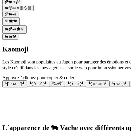
🌾🐄👩‍🌾
🐄🤠👀👊🏼💪🏼
🌾🐄🚜
🧣🌨️🐄
🐄🌾🚜🏠🌞
🐄🐖🐓
Kaomoji
Les Kaomoji sont populaires au Japon pour partager des émotions et de
style créatif dans les messageries et sur le web pour impressionner vos
Appuyez / cliquez pour copier & coller
┗[´・ω・`]┛
┗( ˘•ω•˘ )┛
ʃ͠ʘɷʘ͠ƪ
┗( •̀ ω•́ )┛
┗(＝ω＝.)┛
┗(･ω･;)┛
L´apparence de 🐄 Vache avec différents a