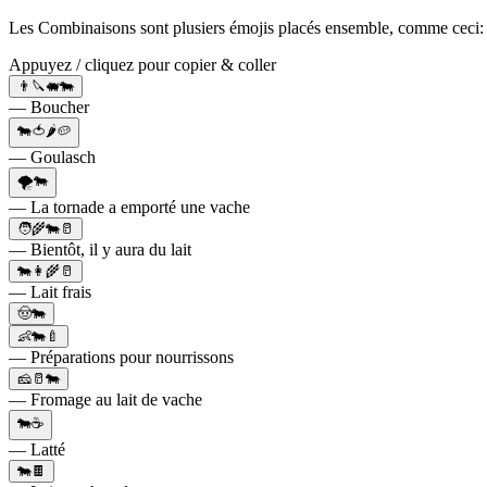
Les Combinaisons sont plusiers émojis placés ensemble, comme ceci: 
Appuyez / cliquez pour copier & coller
👨🔪🐖🐄
— Boucher
🐄🍅🌶🥔
— Goulasch
🌪️🐄
— La tornade a emporté une vache
🧑‍🌾🐄🥛
— Bientôt, il y aura du lait
🐄👩‍🌾🥛
— Lait frais
🤠🐄
👶🐄🍼
— Préparations pour nourrissons
🧀🥛🐄
— Fromage au lait de vache
🐄☕
— Latté
🐄🍫