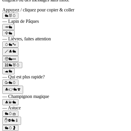
Appuyez / cliquez pour copier & coller
🐇🐰🥚
— Lapin de Pâques
🥕🐇
🦅🐇
— Lièvres, faites attention
🥚🐇🐾
🪄🎩🐇
🥺🐇👀
👯🐇🐰🥚
🐢🐇
— Qui est plus rapide?
🥳🐇🥚
🎩👉🐇🍄
— Champignon magique
🎩💫🐇
— Astuce
🐇🥚🧺
✋⛔🐇💉
🐇🥚🤰