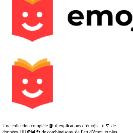
Une collection complète 📙 d´explications d´émojis, 👨‍💻 de
données, 🙅‍♀️🍕🍔🍟 de combinaisons, de l´art d´émoji et plus