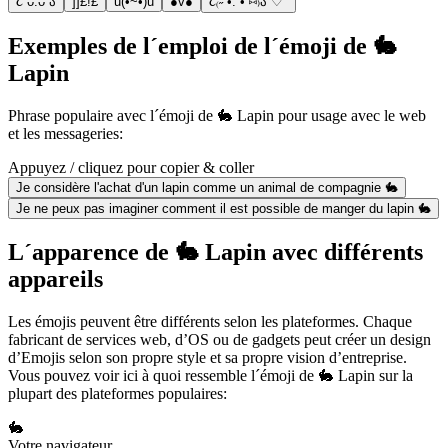
૮ ᴗ.ᴗ ა
]]£!£
u(•~•)u
●v●
૮₍˶ •. • ⑅₎ა ♡
Exemples de l´emploi de l´émoji de 🐇
Lapin
Phrase populaire avec l´émoji de 🐇 Lapin pour usage avec le web
et les messageries:
Appuyez / cliquez pour copier & coller
Je considère l'achat d'un lapin comme un animal de compagnie 🐇
Je ne peux pas imaginer comment il est possible de manger du lapin 🐇
L´apparence de 🐇 Lapin avec différents
appareils
Les émojis peuvent être différents selon les plateformes. Chaque
fabricant de services web, d’OS ou de gadgets peut créer un design
d’Emojis selon son propre style et sa propre vision d’entreprise.
Vous pouvez voir ici à quoi ressemble l´émoji de 🐇 Lapin sur la
plupart des plateformes populaires:
🐇
Votre navigateur