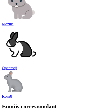
Mozilla
Openmoji
Icons8
Émojis correspondant