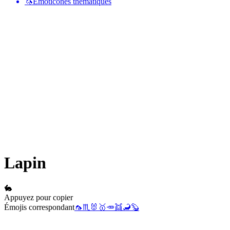
🦄
Émoticônes thématiques
Lapin
🐇
Appuyez pour copier
Émojis correspondant
🦟
♏
🐰
🥇
🥕
👯
🦂
🦫