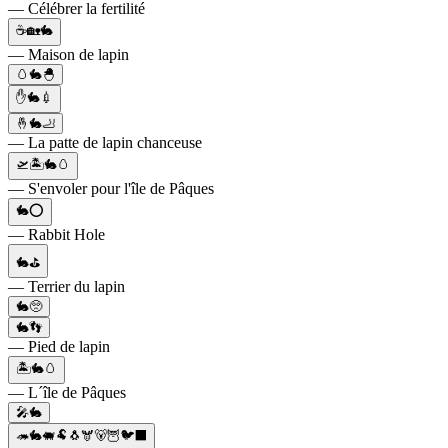
— Célébrer la fertilité
☕🏡🐇
— Maison de lapin
🥚🐇🐣
✋🐇💉
🤞🐇🦶
— La patte de lapin chanceuse
🛫🏝🐇🥚
— S'envoler pour l'île de Pâques
🐇⭕️
— Rabbit Hole
🐇⛳
— Terrier du lapin
🐇🥺
🐇👣
— Pied de lapin
🏝🐇🥚
— L´île de Pâques
🎤🐇
🦔🐇🐖🐏🐧🫎🐻🦉🐦‍⬛