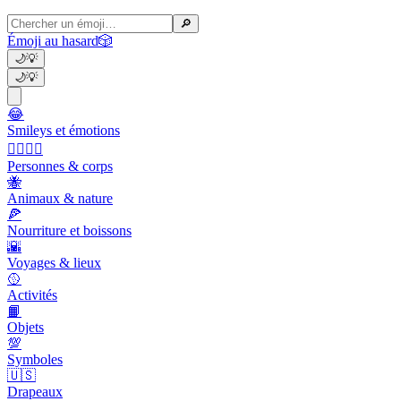
🔎
Émoji au hasard
🎲
🌙
💡
🌙
💡
😂
Smileys et émotions
👩‍❤️‍💋‍👨
Personnes & corps
🐝
Animaux & nature
🍕
Nourriture et boissons
🌇
Voyages & lieux
🥎
Activités
📙
Objets
💯
Symboles
🇺🇸
Drapeaux