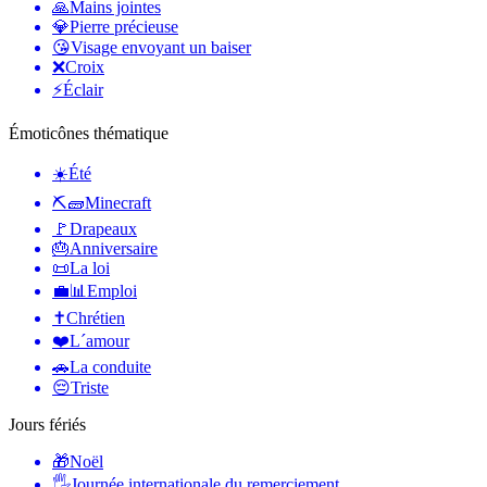
🙏
Mains jointes
💎
Pierre précieuse
😘
Visage envoyant un baiser
❌
Croix
⚡
Éclair
Émoticônes thématique
☀️
Été
⛏🧱
Minecraft
🚩
Drapeaux
🎂
Anniversaire
📜
La loi
💼📊
Emploi
✝️
Chrétien
❤️
L´amour
🚗
La conduite
😔
Triste
Jours fériés
🎁
Noël
🖐
Journée internationale du remerciement