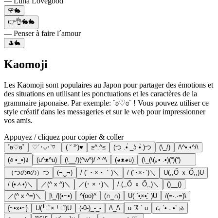
— Luna Lovegood
🌹🐇
👉👌🐇🐇
— Penser à faire l´amour
🎩🐇
Kaomoji
Les Kaomoji sont populaires au Japon pour partager des émotions et
des situations en utilisant les ponctuations et les caractères de la
grammaire japonaise. Par exemple: ˚ʚ♡ɞ˚ ! Vous pouvez utiliser ce
style créatif dans les messageries et sur le web pour impressionner
vos amis.
Appuyez / cliquez pour copier & coller
˚ʚ♡ɞ˚
♡´･ᴗ･`♡
( ˘ ³˘)♥
≥^.^≤
(つ .•́ _ʖ •̀.)つ
(\_/)
/\^•.•^/\
(ง •_•)ง
(u^ᴥ^u)
(\__/)(^w^)/ ^ ^\
(◕ᴥ◕ʋ)
(\_(\(｡• .•)(“)(“)ᅠᅠ
（つの¤の）つ
(¬‿¬)
/ (´・×・｀)＼
/ (´･×･`)＼
U(,,Ő ｘ Ő,,)U
/ (•ㅅ•)＼
／(^ x ^)＼
／(･ × ･)＼
/ (,,Ő ｘ Ő,,)＼
()__()
／(^ x ^=)＼
|\_/|(•~•)
^(oo)^
(∩_∩)
U( ´•̥×•̥` )U
/(=∙.∙=)\
{~•x•~}
U(╹ૅ×╹ૅ)U
(-0-)_-_-
/\_/\
u ´꓃ ` u
૮₍ ´• ˕ •` ₎ა