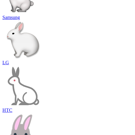
Samsung
LG
HTC