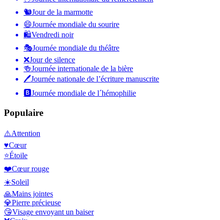
🐿
Jour de la marmotte
😄
Journée mondiale du sourire
🛍
Vendredi noir
🎭
Journée mondiale du théâtre
❌
Jour de silence
🍻
Journée internationale de la bière
🖊
Journée nationale de l’écriture manuscrite
🅱️
Journée mondiale de l´hémophilie
Populaire
⚠️
Attention
♥️
Cœur
⭐
Étoile
❤️
Cœur rouge
☀️
Soleil
🙏
Mains jointes
💎
Pierre précieuse
😘
Visage envoyant un baiser