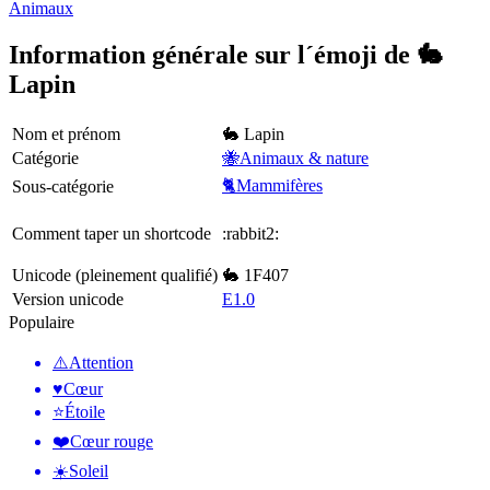
Animaux
Information générale sur l´émoji de 🐇
Lapin
Nom et prénom
🐇 Lapin
Catégorie
🐝Animaux & nature
🐈Mammifères
Sous-catégorie
Comment taper un shortcode
:rabbit2:
Unicode (pleinement qualifié)
🐇 1F407
Version unicode
E1.0
Populaire
⚠️
Attention
♥️
Cœur
⭐
Étoile
❤️
Cœur rouge
☀️
Soleil