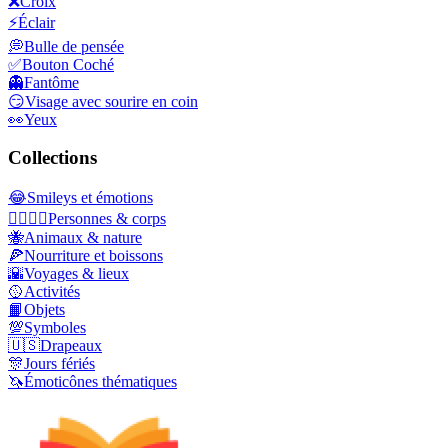
❌
Croix
⚡
Éclair
💭
Bulle de pensée
✅
Bouton Coché
👻
Fantôme
😏
Visage avec sourire en coin
👀
Yeux
Collections
😂
Smileys et émotions
👩‍❤️‍💋‍👨
Personnes & corps
🐝
Animaux & nature
🍕
Nourriture et boissons
🌇
Voyages & lieux
🥎
Activités
📙
Objets
💯
Symboles
🇺🇸
Drapeaux
🎊
Jours fériés
🦄
Émoticônes thématiques