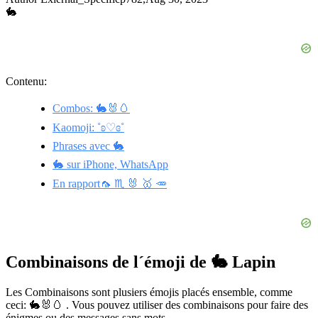
🐇
Contenu:
Combos: 🐇🐰🥚
Kaomoji: ˚ʚ♡ɞ˚
Phrases avec 🐇
🐇 sur iPhone, WhatsApp
En rapport🦟 ♏ 🐰 🥇 🥕
Combinaisons de l´émoji de 🐇 Lapin
Les Combinaisons sont plusiers émojis placés ensemble, comme
ceci: 🐇🐰🥚 . Vous pouvez utiliser des combinaisons pour faire des
énigmes ou des messages sans mots.