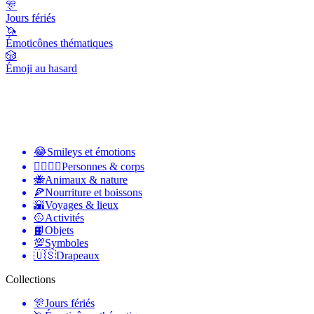
🎊
Jours fériés
🦄
Émoticônes thématiques
🎲
Émoji au hasard
😂
Smileys et émotions
👩‍❤️‍💋‍👨
Personnes & corps
🐝
Animaux & nature
🍕
Nourriture et boissons
🌇
Voyages & lieux
🥎
Activités
📙
Objets
💯
Symboles
🇺🇸
Drapeaux
Collections
🎊
Jours fériés