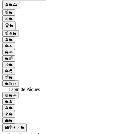
🎩🐇🕰️
🐰🐇
🌼🐇
🏆🐇
🐰🎩🐇
🎩🐇
🐇🌷
🐇🥕
🐇🌈
🎶🐇
🐇🐣
🌴🐇
🐇🐰🥚
— Lapin de Pâques
🥧🐇🥕
🐇🎩
🎩🐇
🎵🐇
💼🐇
🏰🦅👧🪄🐇