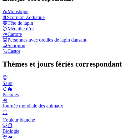
🦟
Moustique
♏
Scorpion Zodiaque
🐰
Tête de lapin
🥇
Médaille d’or
🥕
Carotte
👯
Personnes avec oreilles de lapin dansant
🦂
Scorpion
🦫
Castor
Thèmes et jours fériés correspondant
😇
Saint
🥚🐇
Pacques
🦓
Journée mondiale des animaux
⚪
Couleur blanche
🐯📕
Biologie
🦌🦔