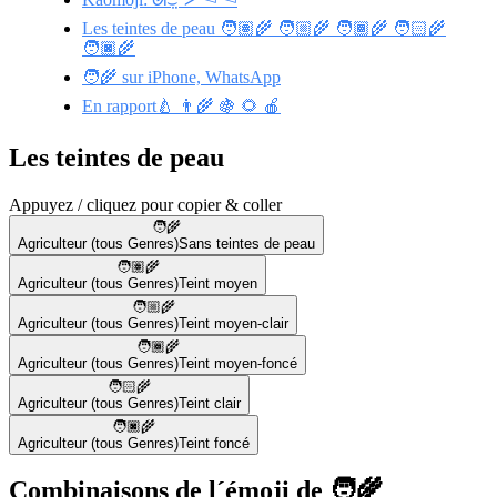
Les teintes de peau 🧑🏽‍🌾 🧑🏼‍🌾 🧑🏾‍🌾 🧑🏻‍🌾
🧑🏿‍🌾
🧑‍🌾 sur iPhone, WhatsApp
En rapport🍐 👨‍🌾 🍇 🌻 🍎
Les teintes de peau
Appuyez / cliquez pour copier & coller
🧑‍🌾
Agriculteur (tous Genres)
Sans teintes de peau
🧑🏽‍🌾
Agriculteur (tous Genres)
Teint moyen
🧑🏼‍🌾
Agriculteur (tous Genres)
Teint moyen-clair
🧑🏾‍🌾
Agriculteur (tous Genres)
Teint moyen-foncé
🧑🏻‍🌾
Agriculteur (tous Genres)
Teint clair
🧑🏿‍🌾
Agriculteur (tous Genres)
Teint foncé
Combinaisons de l´émoji de 🧑‍🌾