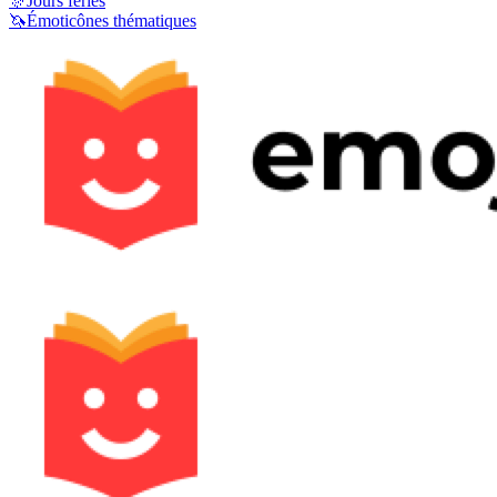
🎊
Jours fériés
🦄
Émoticônes thématiques