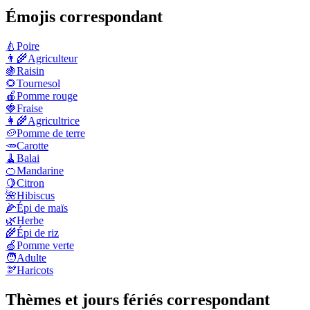
Émojis correspondant
🍐
Poire
👨‍🌾
Agriculteur
🍇
Raisin
🌻
Tournesol
🍎
Pomme rouge
🍓
Fraise
👩‍🌾
Agricultrice
🥔
Pomme de terre
🥕
Carotte
🧹
Balai
🍊
Mandarine
🍋
Citron
🌺
Hibiscus
🌽
Épi de maïs
🌿
Herbe
🌾
Épi de riz
🍏
Pomme verte
🧑
Adulte
🫘
Haricots
Thèmes et jours fériés correspondant