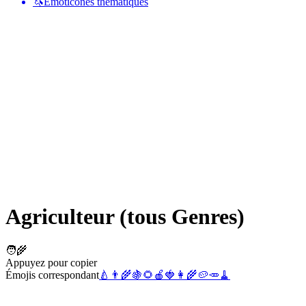
🦄
Émoticônes thématiques
Agriculteur (tous Genres)
🧑‍🌾
Appuyez pour copier
Émojis correspondant
🍐
👨‍🌾
🍇
🌻
🍎
🍓
👩‍🌾
🥔
🥕
🧹