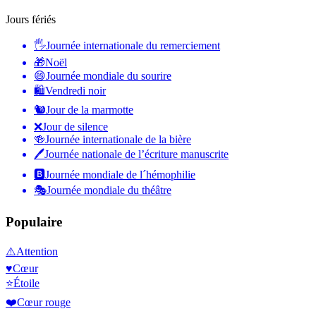
Jours fériés
🖐
Journée internationale du remerciement
🎁
Noël
😄
Journée mondiale du sourire
🛍
Vendredi noir
🐿
Jour de la marmotte
❌
Jour de silence
🍻
Journée internationale de la bière
🖊
Journée nationale de l’écriture manuscrite
🅱️
Journée mondiale de l´hémophilie
🎭
Journée mondiale du théâtre
Populaire
⚠️
Attention
♥️
Cœur
⭐
Étoile
❤️
Cœur rouge