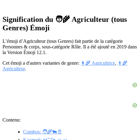
Signification du 🧑‍🌾 Agriculteur (tous
Genres) Émoji
L’émoji d’Agriculteur (tous Genres) fait partie de la catégorie
Personnes & corps, sous-catégorie Rôle. Il a été ajouté en 2019 dans
la Version Émoji 12.1.
Cet émoji a d'autres variantes de genre:
👩‍🌾 Agricultrice
,
👨‍🌾
Agriculteur
.
Contenu:
Combos: 🧑‍🌾🐄🥛
Kaomoji: ᘛ⁐̤ᕐᐷ ◅ ◅