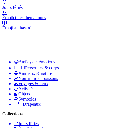
🎊
Jours fériés
🦄
Émoticônes thématiques
🎲
Émoji au hasard
😂
Smileys et émotions
👩‍❤️‍💋‍👨
Personnes & corps
🐝
Animaux & nature
🍕
Nourriture et boissons
🌇
Voyages & lieux
🥎
Activités
📙
Objets
💯
Symboles
🇺🇸
Drapeaux
Collections
🎊
Jours fériés