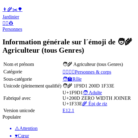
👨‍🌾✂️🌳
Jardinier
👨‍✈️👷
Personnes
Information générale sur l´émoji de 🧑‍🌾
Agriculteur (tous Genres)
Nom et prénom
🧑‍🌾 Agriculteur (tous Genres)
Catégorie
👩‍❤️‍💋‍👨Personnes & corps
Sous-catégorie
🧑‍🏫Rôle
Unicode (pleinement qualifié)
🧑‍🌾 1F9D1 200D 1F33E
U+1F9D1
🧑 Adulte
Fabriqué avec
U+200D
ZERO WIDTH JOINER
U+1F33E
🌾 Épi de riz
Version unicode
E12.1
Populaire
⚠️
Attention
♥️
Cœur