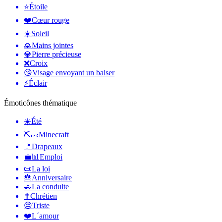
⭐
Étoile
❤️
Cœur rouge
☀️
Soleil
🙏
Mains jointes
💎
Pierre précieuse
❌
Croix
😘
Visage envoyant un baiser
⚡
Éclair
Émoticônes thématique
☀️
Été
⛏🧱
Minecraft
🚩
Drapeaux
💼📊
Emploi
📜
La loi
🎂
Anniversaire
🚗
La conduite
✝️
Chrétien
😔
Triste
❤️
L´amour