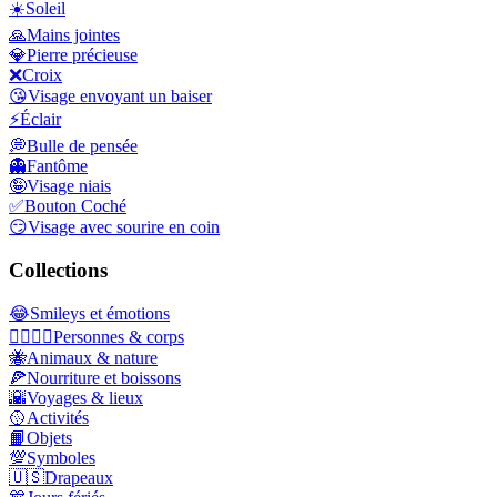
☀️
Soleil
🙏
Mains jointes
💎
Pierre précieuse
❌
Croix
😘
Visage envoyant un baiser
⚡
Éclair
💭
Bulle de pensée
👻
Fantôme
🤪
Visage niais
✅
Bouton Coché
😏
Visage avec sourire en coin
Collections
😂
Smileys et émotions
👩‍❤️‍💋‍👨
Personnes & corps
🐝
Animaux & nature
🍕
Nourriture et boissons
🌇
Voyages & lieux
🥎
Activités
📙
Objets
💯
Symboles
🇺🇸
Drapeaux