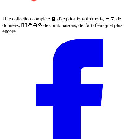
Une collection complète 📙 d´explications d´émojis, 👨‍💻 de
données, 🙅‍♀️🍕🍔🍟 de combinaisons, de l´art d´émoji et plus
encore.