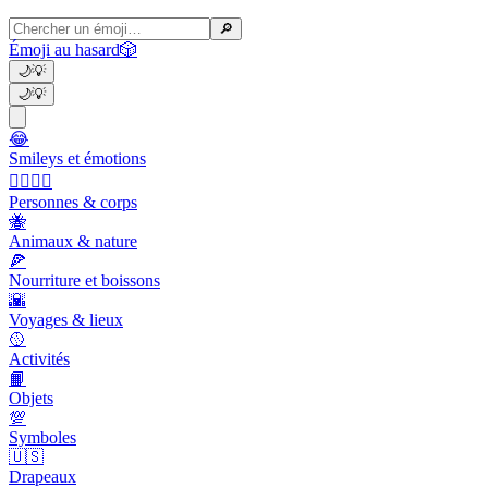
🔎
Émoji au hasard
🎲
🌙
💡
🌙
💡
😂
Smileys et émotions
👩‍❤️‍💋‍👨
Personnes & corps
🐝
Animaux & nature
🍕
Nourriture et boissons
🌇
Voyages & lieux
🥎
Activités
📙
Objets
💯
Symboles
🇺🇸
Drapeaux