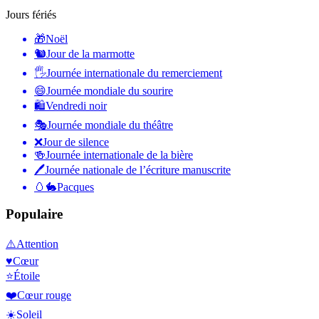
Jours fériés
🎁
Noël
🐿
Jour de la marmotte
🖐
Journée internationale du remerciement
😄
Journée mondiale du sourire
🛍
Vendredi noir
🎭
Journée mondiale du théâtre
❌
Jour de silence
🍻
Journée internationale de la bière
🖊
Journée nationale de l’écriture manuscrite
🥚🐇
Pacques
Populaire
⚠️
Attention
♥️
Cœur
⭐
Étoile
❤️
Cœur rouge
☀️
Soleil