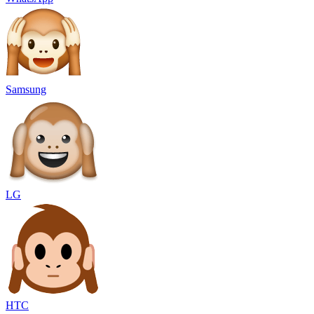
Samsung
LG
HTC