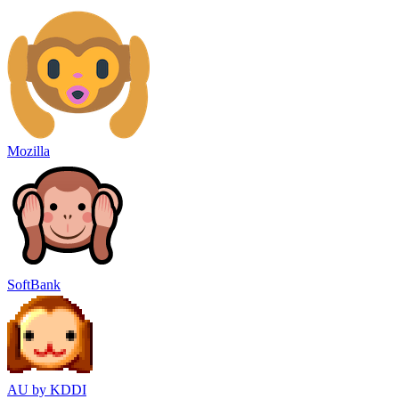
Mozilla
SoftBank
AU by KDDI