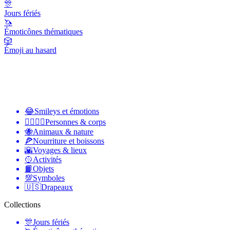
🎊
Jours fériés
🦄
Émoticônes thématiques
🎲
Émoji au hasard
😂
Smileys et émotions
👩‍❤️‍💋‍👨
Personnes & corps
🐝
Animaux & nature
🍕
Nourriture et boissons
🌇
Voyages & lieux
🥎
Activités
📙
Objets
💯
Symboles
🇺🇸
Drapeaux
Collections
🎊
Jours fériés