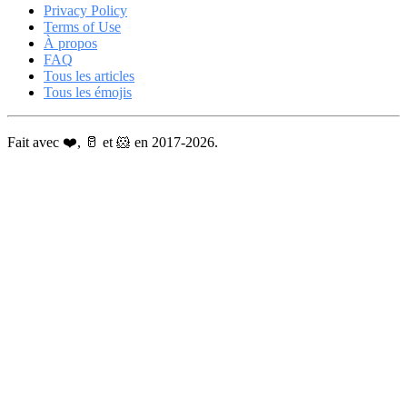
Privacy Policy
Terms of Use
À propos
FAQ
Tous les articles
Tous les émojis
Fait avec ❤️, 🥛 et 🐹 en 2017-2026.