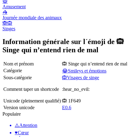
😄
Amusement
🦓
Journée mondiale des animaux
🙈🙉
Singes
Information générale sur l´émoji de 🙉
Singe qui n’entend rien de mal
Nom et prénom
🙉 Singe qui n’entend rien de mal
Catégorie
😂Smileys et émotions
Sous-catégorie
🙉Visages de singe
Comment taper un shortcode
:hear_no_evil:
Unicode (pleinement qualifié)
🙉 1F649
Version unicode
E0.6
Populaire
⚠️
Attention
♥️
Cœur