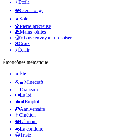
⭐
Étoile
❤️
Cœur rouge
☀️
Soleil
💎
Pierre précieuse
🙏
Mains jointes
😘
Visage envoyant un baiser
❌
Croix
⚡
Éclair
Émoticônes thématique
☀️
Été
⛏🧱
Minecraft
🚩
Drapeaux
📜
La loi
💼📊
Emploi
🎂
Anniversaire
✝️
Chrétien
❤️
L´amour
🚗
La conduite
😔
Triste