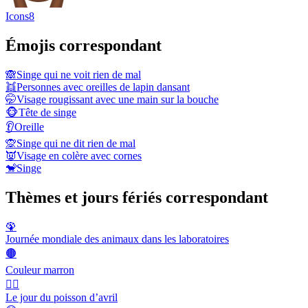
Icons8
Émojis correspondant
🙈
Singe qui ne voit rien de mal
👯
Personnes avec oreilles de lapin dansant
🤭
Visage rougissant avec une main sur la bouche
🐵
Tête de singe
👂
Oreille
🙊
Singe qui ne dit rien de mal
👿
Visage en colère avec cornes
🐒
Singe
Thèmes et jours fériés correspondant
🦚
Journée mondiale des animaux dans les laboratoires
🟤
Couleur marron
🙆‍♂️
Le jour du poisson d’avril