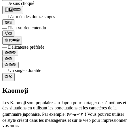
— Je suis choqué
1️⃣2️⃣🙉🙉
— L´armée des douze singes
🙈🙉
— Rien vu rien entendu
🤯🙉
🙈🍌❤️🙉
— Délicatesse préférée
🙈🙉🙊
🙈🙉
🙉🐵🙈
— Un singe adorable
🙉🔇
Kaomoji
Les Kaomoji sont populaires au Japon pour partager des émotions et
des situations en utilisant les ponctuations et les caractères de la
grammaire japonaise. Par exemple: ฅ^•ﻌ•^ฅ ! Vous pouvez utiliser
ce style créatif dans les messageries et sur le web pour impressionner
vos amis.