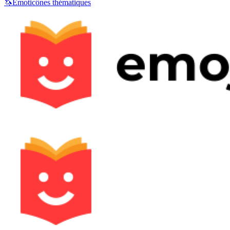
🦄
Émoticônes thématiques