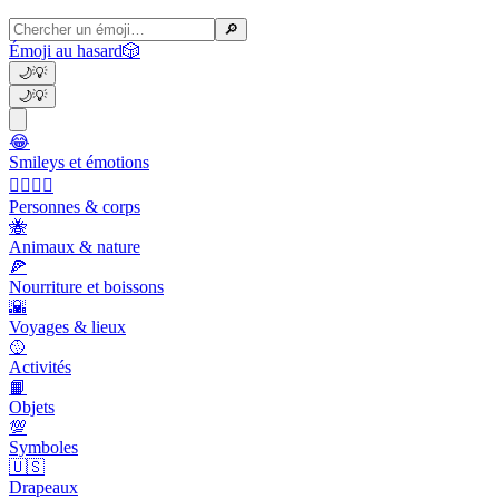
🔎
Émoji au hasard
🎲
🌙
💡
🌙
💡
😂
Smileys et émotions
👩‍❤️‍💋‍👨
Personnes & corps
🐝
Animaux & nature
🍕
Nourriture et boissons
🌇
Voyages & lieux
🥎
Activités
📙
Objets
💯
Symboles
🇺🇸
Drapeaux