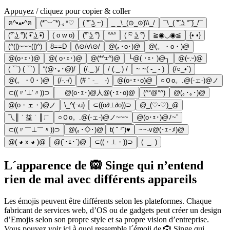
Appuyez / cliquez pour copier & coller
ฅ^•ﻌ•^ฅ
(*˘︶˘*).｡*♡
( ͡° ͜ʖ ~)
_ _\_(⊙_⊙)\\_/
¯\_( ͠° ͟ʖ °͠ )_/¯
(͡° ͜ʖ ͡°)( ͡• ͜ʖ ͡•)
( o w o)
(͡° ͜ʖ ͡°)
°^°
( ͡~ ͜ʖ ͡°)
≧◉◡◉≦
{• •}
(^(|)~~~(|)^)
8==D
(\⊙/v\⊙/
@(｡･o･)@
@(。・o・)@
@(o･ｪ･)@
@( o･ｪ･)@
@(*^ｪ^)@
└@( ･ｪ･ )@┐
@(ᵕ.ᵕ)@
( ‾᷅‾᷄ ) ( ‾᷅‾᷄ )
“(@･｡･@)/
(/._.)/
/ (._.) /
~ ~( -_ - )
(/○_•`)
@(。・0・)@
(/-.-/)
(#｀-_ゝ-)
@(o･ｪ･o)@
○Ｏo。.@(-ェ-)@ノ
⊂((〃’⊥’〃))⊃
ゞ@(o･ｪ･)@人@(･ｪ･o)@
(^°@°^)
@(｡･｡･)@
@(o・ェ・)@ノ
\_^(¬u)
⊂((о∂⊥∂о))⊃
@_(♡-♡)_@
乁║ ˙ 益 ˙ ║ㄏ
○Ｏo。.@(-ェ-)@ノ~~~
@(o･ｪ･)@ﾉ~”
⊂((〃￣⊥￣〃))⊃
@(｡･◇･)@
t( ˘ ³˘)♥
~~-v@(･ｪ･ﾒ)@
@( ◕ x ◕ )@
@(´･ｪ･`)@
⊂((・⊥・))⊃
( ._. )
L´apparence de 🙉 Singe qui n’entend
rien de mal avec différents appareils
Les émojis peuvent être différents selon les plateformes. Chaque
fabricant de services web, d’OS ou de gadgets peut créer un design
d’Emojis selon son propre style et sa propre vision d’entreprise.
Vous pouvez voir ici à quoi ressemble l´émoji de 🙉 Singe qui