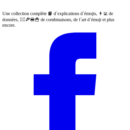
Une collection complète 📙 d´explications d´émojis, 👨‍💻 de
données, 🙅‍♀️🍕🍔🍟 de combinaisons, de l´art d´émoji et plus
encore.