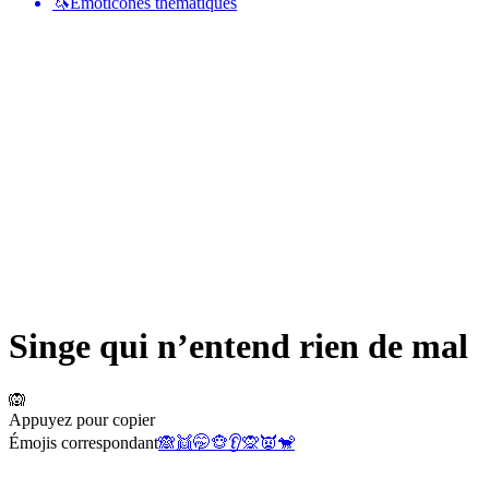
🦄
Émoticônes thématiques
Singe qui n’entend rien de mal
🙉
Appuyez pour copier
Émojis correspondant
🙈
👯
🤭
🐵
👂
🙊
👿
🐒