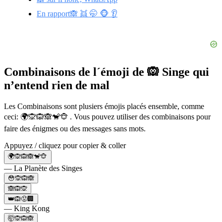
En rapport🙈 👯 🤭 🐵 👂
Combinaisons de l´émoji de 🙉 Singe qui
n’entend rien de mal
Les Combinaisons sont plusiers émojis placés ensemble, comme
ceci: 🌍🙊🙉🙈🐒🐵 . Vous pouvez utiliser des combinaisons pour
faire des énigmes ou des messages sans mots.
Appuyez / cliquez pour copier & coller
🌍🙊🙉🙈🐒🐵
— La Planète des Singes
😳🙊🙉🙈
🙈🙉🙊
👑🙉😡🏢
— King Kong
🤯🙊🙉🙈