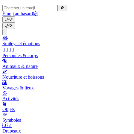
🔎
Émoji au hasard
🎲
🌙
💡
🌙
💡
😂
Smileys et émotions
👩‍❤️‍💋‍👨
Personnes & corps
🐝
Animaux & nature
🍕
Nourriture et boissons
🌇
Voyages & lieux
🥎
Activités
📙
Objets
💯
Symboles
🇺🇸
Drapeaux