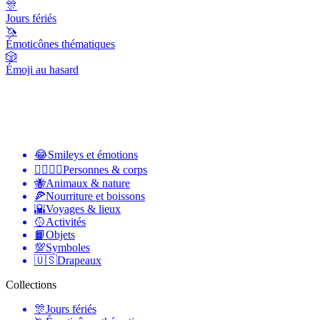
🎊
Jours fériés
🦄
Émoticônes thématiques
🎲
Émoji au hasard
😂
Smileys et émotions
👩‍❤️‍💋‍👨
Personnes & corps
🐝
Animaux & nature
🍕
Nourriture et boissons
🌇
Voyages & lieux
🥎
Activités
📙
Objets
💯
Symboles
🇺🇸
Drapeaux
Collections
🎊
Jours fériés