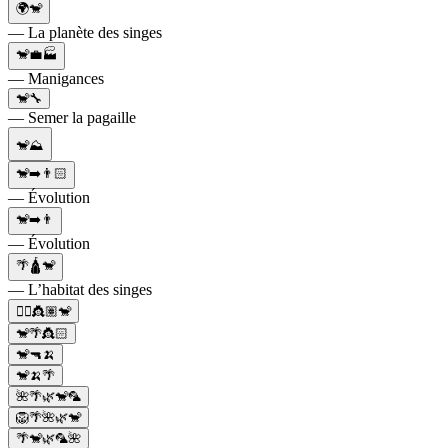
🌍🐒
— La planète des singes
🐒💼🏭
— Manigances
🐒🔧
— Semer la pagaille
🐒⛰️
🐒➡️👨🏻
— Évolution
🐒➡️👨
— Évolution
🌴🛕🐒
— L’habitat des singes
🧞‍♂️👸🏽🐒
🐒🌴👸🏻
🐒🔫🍌
🐒🍌🌴
🌺🌴🌿🐒🦜
🦁🌴🌺🌿🐒
🌴🐒🌿🦜🌺