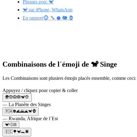
Phrases avec 🐒
🐒 sur iPhone, WhatsApp
En rapport🐵 🔧 🥥 🐘 🦍
Combinaisons de l´émoji de 🐒 Singe
Les Combinaisons sont plusiers émojis placés ensemble, comme ceci:
Appuyez / cliquez pour copier & coller
🌍🙊🙉🙈🐒🐵
— La Planète des Singes
🇷🇼⛔🌊🌄🌋🐒🦍
— Rwanda, Afrique de l´Est
🐒💨💩
🇪🇨🌳🐒🐊🕷️