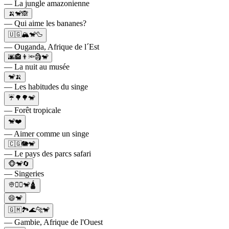
— La jungle amazonienne
🍌🐒🙈
— Qui aime les bananes?
🇺🇬🏔️🐒🦆
— Ouganda, Afrique de l´Est
🌆🏤👨🔦🗿🐒
— La nuit au musée
🐒🍌
— Les habitudes du singe
☔️🌳🌳🐒
— Forêt tropicale
🐒❤️
— Aimer comme un singe
🇨🇬🐘🐒
— Le pays des parcs safari
🐵🐒🔄
— Singeries
👳🧞‍♂🐒🛕
😄🐒
🇬🇲🏞️🌊🐆🐒
— Gambie, Afrique de l'Ouest