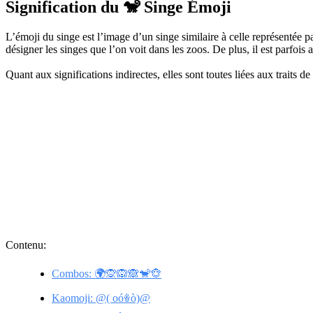
Signification du 🐒 Singe Émoji
L’émoji du singe est l’image d’un singe similaire à celle représentée pa
désigner les singes que l’on voit dans les zoos. De plus, il est parfoi
Quant aux significations indirectes, elles sont toutes liées aux traits de 
Contenu:
Combos: 🌍🙊🙉🙈🐒🐵
Kaomoji: @( oóꎴò)@