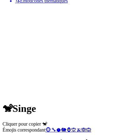
🦄
Émoticônes thématiques
🐒
Singe
Cliquer pour copier 🐒
Émojis correspondant
🐵
🔧
🥥
🐘
🦍
🙊
🍌
🙈
🙉