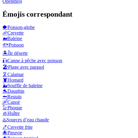
Openmoji
Émojis correspondant
🐡
Poisson-globe
🦐
Crevette
🐋
Baleine
🐟
Poisson
🏝️
Île déserte
🎣
Canne à pêche avec poisson
🏖️
Plage avec parasol
🦑
Calamar
🦞
Homard
🐳
Souffle de baleine
🐬
Dauphin
🦈
Requin
🛶
Canoë
🦭
Phoque
🦪
Huître
♨️
Sources d’eau chaude
🍤
Crevette frite
🐙
Pieuvre