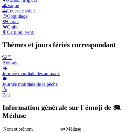
🐠
Poisson tropical
🌊
Vague
🌅
Lever de soleil
🐚
Coquillage
🪸
Corail
🦀
Crabe
🎐
Carillon (vent)
Thèmes et jours fériés correspondant
🐯📕
Biologie
🦓
Journée mondiale des animaux
🐡
Journée mondiale de la pêche
💦
Eau
Information générale sur l´émoji de 🪼
Méduse
Nom et prénom
🪼 Méduse