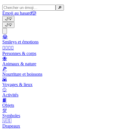
🔎
Émoji au hasard
🎲
🌙
💡
🌙
💡
😂
Smileys et émotions
👩‍❤️‍💋‍👨
Personnes & corps
🐝
Animaux & nature
🍕
Nourriture et boissons
🌇
Voyages & lieux
🥎
Activités
📙
Objets
💯
Symboles
🇺🇸
Drapeaux