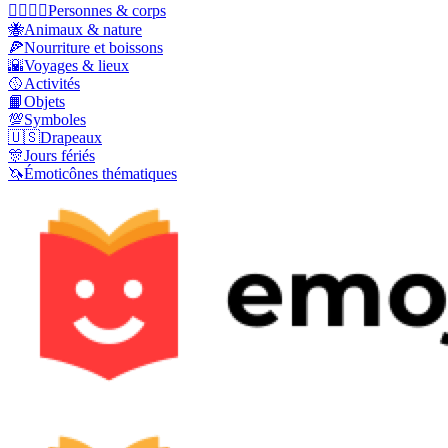
👩‍❤️‍💋‍👨
Personnes & corps
🐝
Animaux & nature
🍕
Nourriture et boissons
🌇
Voyages & lieux
🥎
Activités
📙
Objets
💯
Symboles
🇺🇸
Drapeaux
🎊
Jours fériés
🦄
Émoticônes thématiques