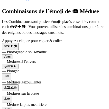
Combinaisons de l´émoji de 🪼 Méduse
Les Combinaisons sont plusiers émojis placés ensemble, comme
ceci: 🪼🪸🐠📷 . Vous pouvez utiliser des combinaisons pour faire
des énigmes ou des messages sans mots.
Appuyez / cliquez pour copier & coller
🪼🪸🐠📷
— Photographie sous-marine
🙃🪼
— Méduses à l'envers
🤿🪼🪸🐠
— Plongée
⚡🪼
— Méduses gazouillantes
⚠️🏖🌊🪼
— Méduses sur la plage
⚠️🪼
— Méduse la plus meurtrière