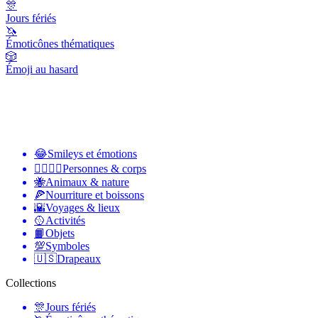
🎊
Jours fériés
🦄
Émoticônes thématiques
🎲
Émoji au hasard
😂
Smileys et émotions
👩‍❤️‍💋‍👨
Personnes & corps
🐝
Animaux & nature
🍕
Nourriture et boissons
🌇
Voyages & lieux
🥎
Activités
📙
Objets
💯
Symboles
🇺🇸
Drapeaux
Collections
🎊
Jours fériés