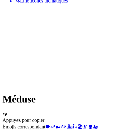
🦄
Émoticônes thématiques
Méduse
🪼
Appuyez pour copier
Émojis correspondant
🐡
🦐
🐋
🐟
🏝️
🎣
🏖️
🦑
🦞
🐳