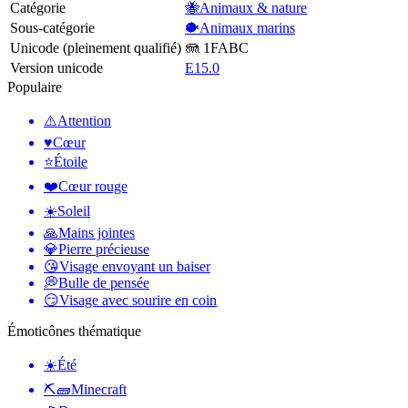
Catégorie
🐝Animaux & nature
Sous-catégorie
🐡Animaux marins
Unicode (pleinement qualifié)
🪼 1FABC
Version unicode
E15.0
Populaire
⚠️
Attention
♥️
Cœur
⭐
Étoile
❤️
Cœur rouge
☀️
Soleil
🙏
Mains jointes
💎
Pierre précieuse
😘
Visage envoyant un baiser
💭
Bulle de pensée
😏
Visage avec sourire en coin
Émoticônes thématique
☀️
Été
⛏🧱
Minecraft