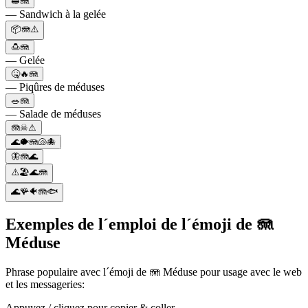
🥪🪼
— Sandwich à la gelée
📦🪼⚠️
🍮🪼
— Gelée
🤒🔥🪼
— Piqûres de méduses
🥗🪼
— Salade de méduses
🪼☠⚠
🌊🐡🪼🐚🐙
🦋🪼🌊
⚠️🏖🌊🪼
🌊🪸🐠🪼🐟
Exemples de l´emploi de l´émoji de 🪼
Méduse
Phrase populaire avec l´émoji de 🪼 Méduse pour usage avec le web
et les messageries:
Appuyez / cliquez pour copier & coller