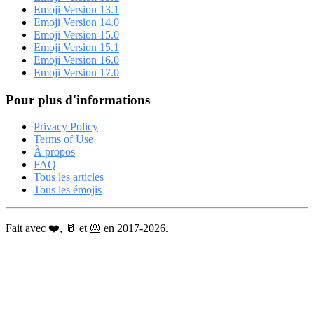
Emoji Version 13.1
Emoji Version 14.0
Emoji Version 15.0
Emoji Version 15.1
Emoji Version 16.0
Emoji Version 17.0
Pour plus d'informations
Privacy Policy
Terms of Use
À propos
FAQ
Tous les articles
Tous les émojis
Fait avec ❤️, 🥛 et 🐹 en 2017-2026.