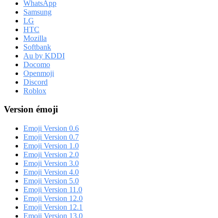
WhatsApp
Samsung
LG
HTC
Mozilla
Softbank
Au by KDDI
Docomo
Openmoji
Discord
Roblox
Version émoji
Emoji Version 0.6
Emoji Version 0.7
Emoji Version 1.0
Emoji Version 2.0
Emoji Version 3.0
Emoji Version 4.0
Emoji Version 5.0
Emoji Version 11.0
Emoji Version 12.0
Emoji Version 12.1
Emoji Version 13.0