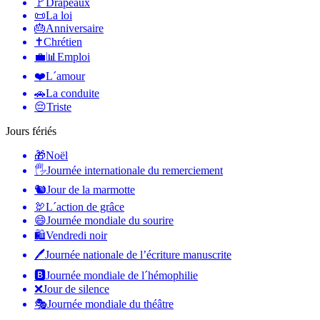
🚩
Drapeaux
📜
La loi
🎂
Anniversaire
✝️
Chrétien
💼📊
Emploi
❤️
L´amour
🚗
La conduite
😔
Triste
Jours fériés
🎁
Noël
🖐
Journée internationale du remerciement
🐿
Jour de la marmotte
🦃
L´action de grâce
😄
Journée mondiale du sourire
🛍
Vendredi noir
🖊
Journée nationale de l’écriture manuscrite
🅱️
Journée mondiale de l´hémophilie
❌
Jour de silence
🎭
Journée mondiale du théâtre