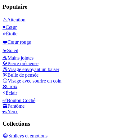
Populaire
⚠️
Attention
♥️
Cœur
⭐
Étoile
❤️
Cœur rouge
☀️
Soleil
🙏
Mains jointes
💎
Pierre précieuse
😘
Visage envoyant un baiser
💭
Bulle de pensée
😏
Visage avec sourire en coin
❌
Croix
⚡
Éclair
✅
Bouton Coché
👻
Fantôme
👀
Yeux
Collections
😂
Smileys et émotions