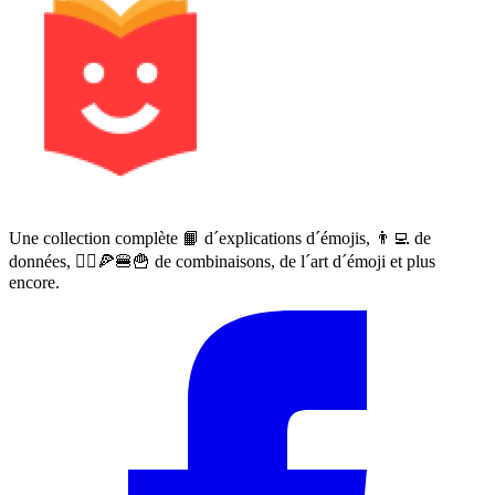
Une collection complète 📙 d´explications d´émojis, 👨‍💻 de
données, 🙅‍♀️🍕🍔🍟 de combinaisons, de l´art d´émoji et plus
encore.