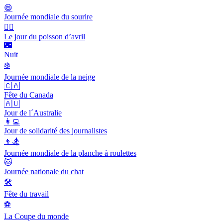
😄
Journée mondiale du sourire
🙆‍♂️
Le jour du poisson d’avril
🌃
Nuit
❄️
Journée mondiale de la neige
🇨🇦
Fête du Canada
🇦🇺
Jour de l´Australie
👩‍💻
Jour de solidarité des journalistes
👦🏂
Journée mondiale de la planche à roulettes
🐱
Journée nationale du chat
🛠
Fête du travail
⚽️
La Coupe du monde