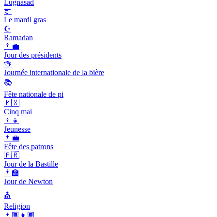
Lugnasad
🎊
Le mardi gras
☪️
Ramadan
👨‍💼
Jour des présidents
🍻
Journée internationale de la bière
📚
Fête nationale de pi
🇲🇽
Cinq mai
👦👧
Jeunesse
👨‍💼
Fête des patrons
🇫🇷
Jour de la Bastille
👨‍🏫
Jour de Newton
⛪️
Religion
👦🏾👧🏾