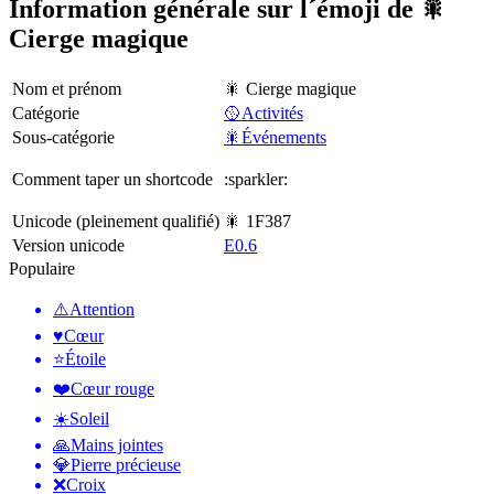
Information générale sur l´émoji de 🎇
Cierge magique
Nom et prénom
🎇 Cierge magique
Catégorie
🥎Activités
Sous-catégorie
🎇Événements
Comment taper un shortcode
:sparkler:
Unicode (pleinement qualifié)
🎇 1F387
Version unicode
E0.6
Populaire
⚠️
Attention
♥️
Cœur
⭐
Étoile
❤️
Cœur rouge
☀️
Soleil
🙏
Mains jointes
💎
Pierre précieuse
❌
Croix