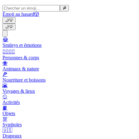
🔎
Émoji au hasard
🎲
🌙
💡
🌙
💡
😂
Smileys et émotions
👩‍❤️‍💋‍👨
Personnes & corps
🐝
Animaux & nature
🍕
Nourriture et boissons
🌇
Voyages & lieux
🥎
Activités
📙
Objets
💯
Symboles
🇺🇸
Drapeaux