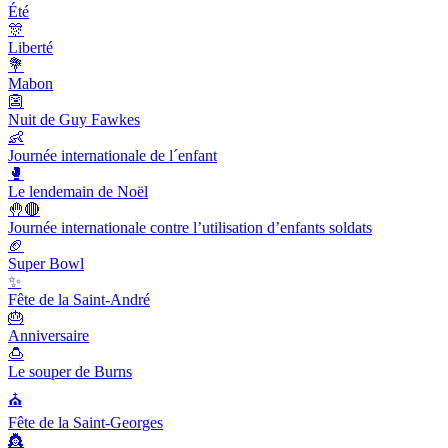
Été
🎊
Liberté
💐
Mabon
👺
Nuit de Guy Fawkes
👶
Journée internationale de l´enfant
🥊
Le lendemain de Noël
🤚🔴
Journée internationale contre l’utilisation d’enfants soldats
🏈
Super Bowl
✨
Fête de la Saint-André
🎂
Anniversaire
🍮
Le souper de Burns
⛪️
Fête de la Saint-Georges
👸