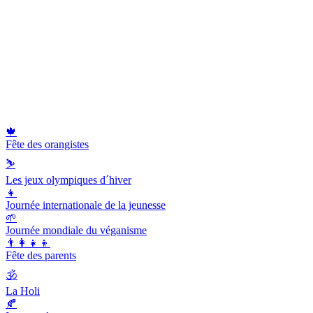
🍁
Fête des orangistes
⛷
Les jeux olympiques d´hiver
👧
Journée internationale de la jeunesse
🌱
Journée mondiale du véganisme
👨‍👩‍👧‍👦
Fête des parents
🕉
La Holi
🍂