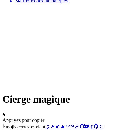
🦄
Émoticônes thématiques
Cierge magique
🎇
Appuyez pour copier
Émojis correspondant
🥮
🎆
🧯
🔥
✨
🎌
🎉
🧑‍🚒
❇️
🧑‍🎨