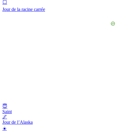
⬜️
Jour de la racine carrée
😇
Saint
🌌
Jour de l’Alaska
☀️