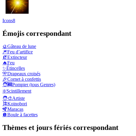
Icons8
Émojis correspondant
🥮
Gâteau de lune
🎆
Feu d’artifice
🧯
Extincteur
🔥
Feu
✨
Étincelles
🎌
Drapeaux croisés
🎉
Cornet à confettis
🧑‍🚒
Pompier (tous Genres)
❇️
Scintillement
🧑‍🎨
Artiste
🎏
Koinobori
🪇
Maracas
🪩
Boule à facettes
Thèmes et jours fériés correspondant