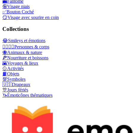
👻
Fantôme
🤪
Visage niais
✅
Bouton Coché
😏
Visage avec sourire en coin
Collections
😂
Smileys et émotions
👩‍❤️‍💋‍👨
Personnes & corps
🐝
Animaux & nature
🍕
Nourriture et boissons
🌇
Voyages & lieux
🥎
Activités
📙
Objets
💯
Symboles
🇺🇸
Drapeaux
🎊
Jours fériés
🦄
Émoticônes thématiques