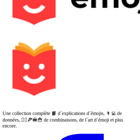
Une collection complète 📙 d´explications d´émojis, 👨‍💻 de
données, 🙅‍♀️🍕🍔🍟 de combinaisons, de l´art d´émoji et plus
encore.