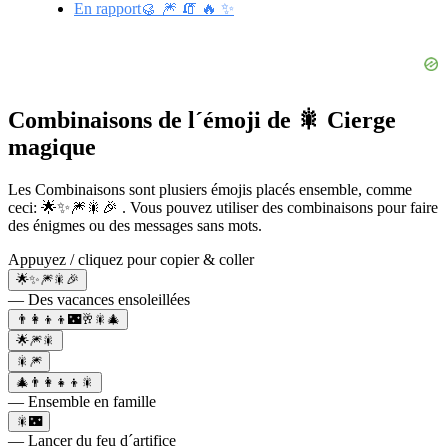
En rapport🥮 🎆 🧯 🔥 ✨
Combinaisons de l´émoji de 🎇 Cierge
magique
Les Combinaisons sont plusiers émojis placés ensemble, comme
ceci: 🌟✨🎆🎇🎉 . Vous pouvez utiliser des combinaisons pour faire
des énigmes ou des messages sans mots.
Appuyez / cliquez pour copier & coller
🌟✨🎆🎇🎉
— Des vacances ensoleillées
👨‍👩‍👦‍👦🌃🥂🎇🎄
🌟🎆🎇
🎇🎆
🎄👨‍👩‍👧‍👦🎇
— Ensemble en famille
🎇🌃
— Lancer du feu d´artifice