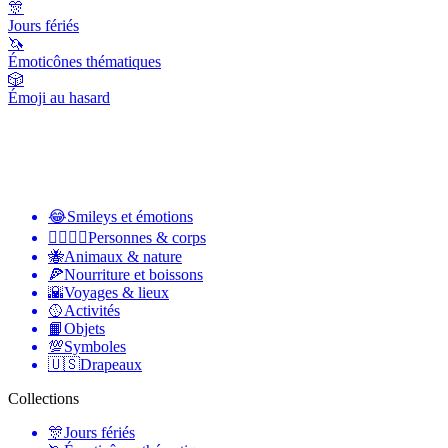
🎊
Jours fériés
🦄
Émoticônes thématiques
🎲
Émoji au hasard
😂
Smileys et émotions
👩‍❤️‍💋‍👨
Personnes & corps
🐝
Animaux & nature
🍕
Nourriture et boissons
🌇
Voyages & lieux
🥎
Activités
📙
Objets
💯
Symboles
🇺🇸
Drapeaux
Collections
🎊
Jours fériés