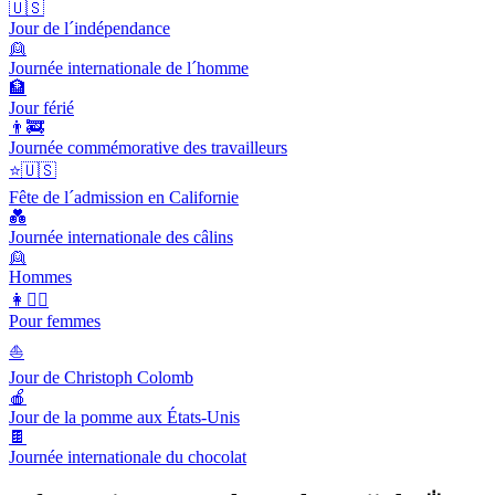
🇺🇸
Jour de l´indépendance
👱
Journée internationale de l´homme
🏦
Jour férié
👨‍🚒
Journée commémorative des travailleurs
⭐️🇺🇸
Fête de l´admission en Californie
💑
Journée internationale des câlins
👱
Hommes
👩👱‍♀️
Pour femmes
⛵️
Jour de Christoph Colomb
🍎
Jour de la pomme aux États-Unis
🍫
Journée internationale du chocolat