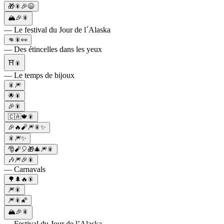
🎁🎇🎉😃
🏔️🎉🎇
— Le festival du Jour de l´Alaska
👊🎇👀
— Des étincelles dans les yeux
⛩🎇
— Le temps de bijoux
🎇🎆
🌟🎇
🎉🎇
🇨🇦🍁🎇
🎉🔥🧨🎆🎇✨
🎇🎆✨
🎅🧨🎈🎁🎄🎆🎇
🎶🎆🎉🎇
— Carnavals
🌳🌲🔥🎇
🎆🎇
🎆🎇🌠
🏔️🎉🎇
— Festival du Jour de l’Alaska