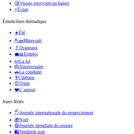
😘
Visage envoyant un baiser
⚡
Éclair
Émoticônes thématique
☀️
Été
⛏🧱
Minecraft
🚩
Drapeaux
💼📊
Emploi
📜
La loi
🎂
Anniversaire
🚗
La conduite
✝️
Chrétien
😔
Triste
❤️
L´amour
Jours fériés
🖐
Journée internationale du remerciement
🎁
Noël
😄
Journée mondiale du sourire
🛍
Vendredi noir