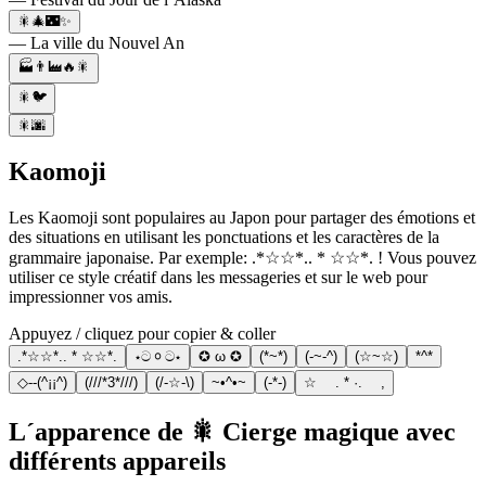
🎇🎄🌃✨
— La ville du Nouvel An
🏭👨‍🏭🔥🎇
🎇🐦
🎇🌆
Kaomoji
Les Kaomoji sont populaires au Japon pour partager des émotions et
des situations en utilisant les ponctuations et les caractères de la
grammaire japonaise. Par exemple: .*☆☆*.. * ☆☆*. ! Vous pouvez
utiliser ce style créatif dans les messageries et sur le web pour
impressionner vos amis.
Appuyez / cliquez pour copier & coller
.*☆☆*.. * ☆☆*.
⋆ටᆼට⋆
✪ ω ✪
(*~*)
(-~-^)
(☆~☆)
*^*
◇--(^¡¡^)
(///*3*///)
(/-☆-\)
~•^•~
(-*-)
☆ ゚. * ·. ゚,
L´apparence de 🎇 Cierge magique avec
différents appareils