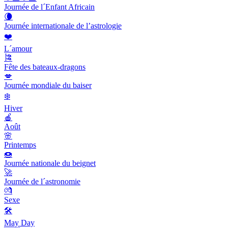
Journée de l´Enfant Africain
🌘
Journée internationale de l’astrologie
❤️
L´amour
🎏
Fête des bateaux-dragons
💋
Journée mondiale du baiser
❄️
Hiver
🍎
Août
🌸
Printemps
🍩
Journée nationale du beignet
🚀
Journée de l´astronomie
💏
Sexe
🛠
May Day