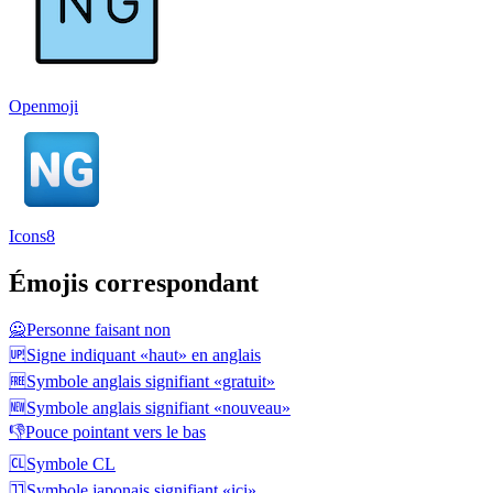
Openmoji
Icons8
Émojis correspondant
🙅
Personne faisant non
🆙
Signe indiquant «haut» en anglais
🆓
Symbole anglais signifiant «gratuit»
🆕
Symbole anglais signifiant «nouveau»
👎
Pouce pointant vers le bas
🆑
Symbole CL
🈁
Symbole japonais signifiant «ici»