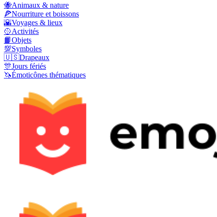
🐝
Animaux & nature
🍕
Nourriture et boissons
🌇
Voyages & lieux
🥎
Activités
📙
Objets
💯
Symboles
🇺🇸
Drapeaux
🎊
Jours fériés
🦄
Émoticônes thématiques