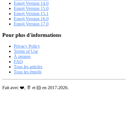
Emoji Version 14.0
Emoji Version 15.0
Emoji Version 15.1
Emoji Version 16.0
Emoji Version 17.0
Pour plus d'informations
Privacy Policy
Terms of Use
À propos
FAQ
Tous les articles
Tous les émojis
Fait avec ❤️, 🥛 et 🐹 en 2017-2026.