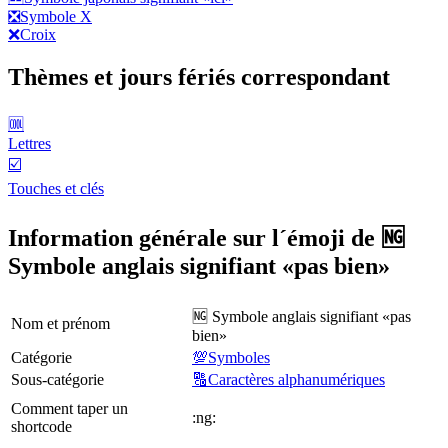
❎
Symbole X
❌
Croix
Thèmes et jours fériés correspondant
🆒
Lettres
☑️
Touches et clés
Information générale sur l´émoji de 🆖
Symbole anglais signifiant «pas bien»
🆖 Symbole anglais signifiant «pas
Nom et prénom
bien»
Catégorie
💯Symboles
Sous-catégorie
🔠Caractères alphanumériques
Comment taper un
:ng:
shortcode