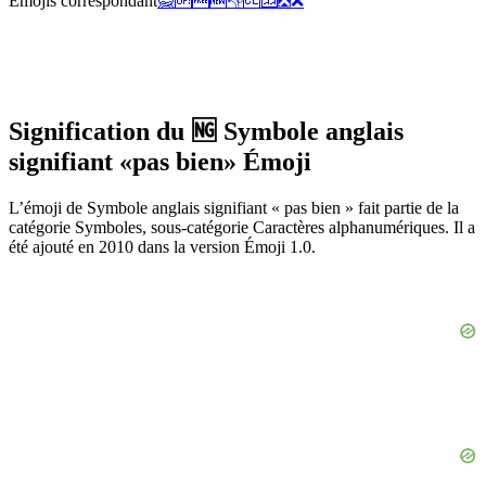
Émojis correspondant
🙅
🆙
🆓
🆕
👎
🆑
🈁
❎
❌
Signification du 🆖 Symbole anglais
signifiant «pas bien» Émoji
L’émoji de Symbole anglais signifiant « pas bien » fait partie de la
catégorie Symboles, sous-catégorie Caractères alphanumériques. Il a
été ajouté en 2010 dans la version Émoji 1.0.