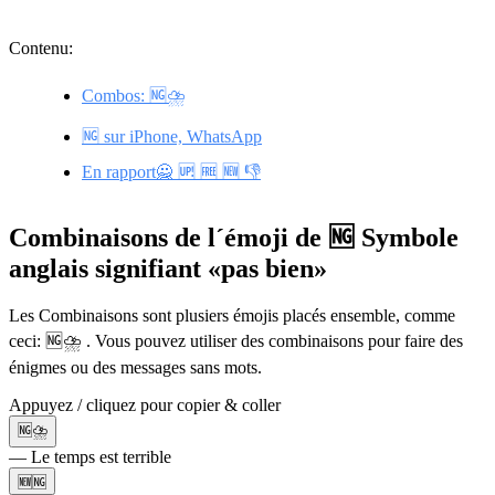
Contenu:
Combos: 🆖⛈️
🆖 sur iPhone, WhatsApp
En rapport🙅 🆙 🆓 🆕 👎
Combinaisons de l´émoji de 🆖 Symbole
anglais signifiant «pas bien»
Les Combinaisons sont plusiers émojis placés ensemble, comme
ceci: 🆖⛈️ . Vous pouvez utiliser des combinaisons pour faire des
énigmes ou des messages sans mots.
Appuyez / cliquez pour copier & coller
🆖⛈️
— Le temps est terrible
🆕🆖