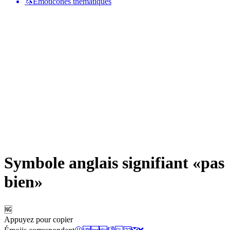
🦄
Émoticônes thématiques
Symbole anglais signifiant «pas
bien»
🆖
Appuyez pour copier