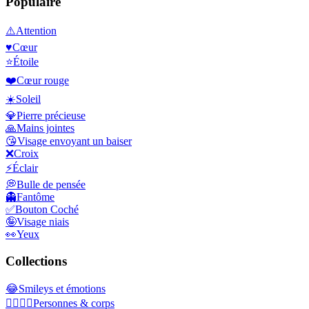
Populaire
⚠️
Attention
♥️
Cœur
⭐
Étoile
❤️
Cœur rouge
☀️
Soleil
💎
Pierre précieuse
🙏
Mains jointes
😘
Visage envoyant un baiser
❌
Croix
⚡
Éclair
💭
Bulle de pensée
👻
Fantôme
✅
Bouton Coché
🤪
Visage niais
👀
Yeux
Collections
😂
Smileys et émotions
👩‍❤️‍💋‍👨
Personnes & corps