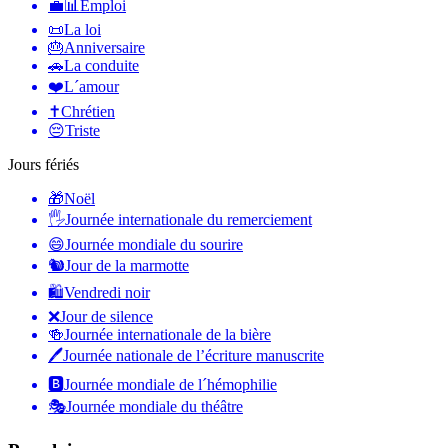
💼📊
Emploi
📜
La loi
🎂
Anniversaire
🚗
La conduite
❤️
L´amour
✝️
Chrétien
😔
Triste
Jours fériés
🎁
Noël
🖐
Journée internationale du remerciement
😄
Journée mondiale du sourire
🐿
Jour de la marmotte
🛍
Vendredi noir
❌
Jour de silence
🍻
Journée internationale de la bière
🖊
Journée nationale de l’écriture manuscrite
🅱️
Journée mondiale de l´hémophilie
🎭
Journée mondiale du théâtre