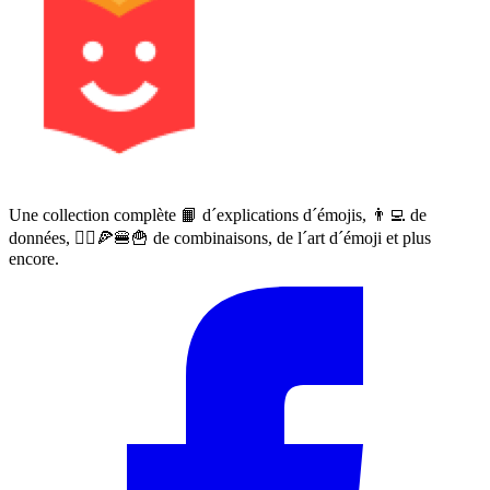
Une collection complète 📙 d´explications d´émojis, 👨‍💻 de
données, 🙅‍♀️🍕🍔🍟 de combinaisons, de l´art d´émoji et plus
encore.