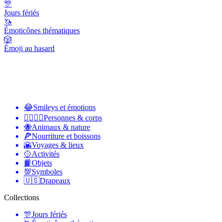
🎊
Jours fériés
🦄
Émoticônes thématiques
🎲
Émoji au hasard
😂
Smileys et émotions
👩‍❤️‍💋‍👨
Personnes & corps
🐝
Animaux & nature
🍕
Nourriture et boissons
🌇
Voyages & lieux
🥎
Activités
📙
Objets
💯
Symboles
🇺🇸
Drapeaux
Collections
🎊
Jours fériés