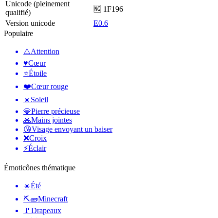
Unicode (pleinement
🆖 1F196
qualifié)
Version unicode
E0.6
Populaire
⚠️
Attention
♥️
Cœur
⭐
Étoile
❤️
Cœur rouge
☀️
Soleil
💎
Pierre précieuse
🙏
Mains jointes
😘
Visage envoyant un baiser
❌
Croix
⚡
Éclair
Émoticônes thématique
☀️
Été
⛏🧱
Minecraft
🚩
Drapeaux