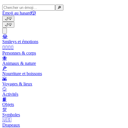
🔎
Émoji au hasard
🎲
🌙
💡
🌙
💡
😂
Smileys et émotions
👩‍❤️‍💋‍👨
Personnes & corps
🐝
Animaux & nature
🍕
Nourriture et boissons
🌇
Voyages & lieux
🥎
Activités
📙
Objets
💯
Symboles
🇺🇸
Drapeaux