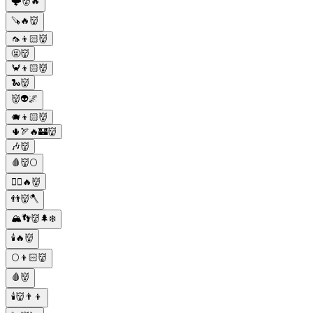
🌩️👹🔥
🪚🔥👹
🦟👦🏻👹
🤬👹
🦀👦🏻👹
🐍👹
👹👽🌌
🐗👦🏻👹
🌵🏹🔥🏰👹
🎶👹
🩸👹🌕
🧟‍♂️🔥👹
👬👹🪓
🏔️👣👹🌲❄️
🕯️🔥👹
🌕👦🏻👹
🩸👹
🕯️👹👨‍👦