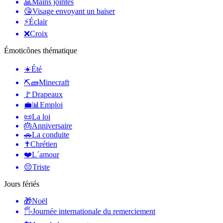
🙏
Mains jointes
😘
Visage envoyant un baiser
⚡
Éclair
❌
Croix
Émoticônes thématique
☀️
Été
⛏🧱
Minecraft
🚩
Drapeaux
💼📊
Emploi
📜
La loi
🎂
Anniversaire
🚗
La conduite
✝️
Chrétien
❤️
L´amour
😔
Triste
Jours fériés
🎁
Noël
🖐
Journée internationale du remerciement