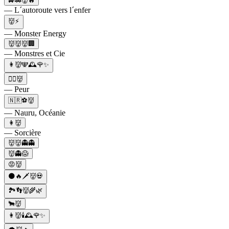
🚙🚗👹🔥
— L´autoroute vers l´enfer
👹⚡
— Monster Energy
👹👹👹🏢
— Monstres et Cie
👩👹🕎🕰🌹✨
🏃‍♂️👹
— Peur
🇳🇷⚽👹
— Nauru, Océanie
👩👹
— Sorcière
👹👹👻👻
👹👻😱
😡👹
🌑🔥🗡️👹💀
🏞️👣👹🌾🌿
🐂👹
👩👹🕯🕰🌹✨