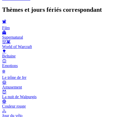
Thèmes et jours fériés correspondant
📽
Film
👻
Supernatural
👹👾
World of Warcraft
🌳
Beltaine
🙃
Emotions
❄️
Le trône de fer
😄
Amusement
😈
La nuit de Walpurgis
🔴
Couleur rouge
🚴
Jour du vélo