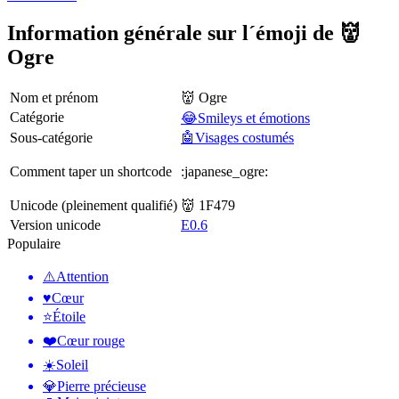
Information générale sur l´émoji de 👹
Ogre
Nom et prénom
👹 Ogre
Catégorie
😂Smileys et émotions
Sous-catégorie
🤖Visages costumés
Comment taper un shortcode
:japanese_ogre:
Unicode (pleinement qualifié)
👹 1F479
Version unicode
E0.6
Populaire
⚠️
Attention
♥️
Cœur
⭐
Étoile
❤️
Cœur rouge
☀️
Soleil
💎
Pierre précieuse