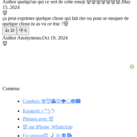
Author quelqu'un qui ce sert de cette emoji 👹👹👹👹👹👹👹,May
15, 2024
👹
ça peut exprimer quelque chose qui fait rire ou pour se moquer de
quelque chose.
tu as vu ce truc ?👹
👍
10
👎
6
Author Anonymous,Oct 19, 2024
👹
Contenu:
Combos: 💀😈👻👹🌩🌕🎃🌃
Kaomoji: ( ͡° ͜ʖ ͡°)
Phrases avec 👹
👹 sur iPhone, WhatsApp
En rapport😡 🗾 ☠️ 👽 🎑