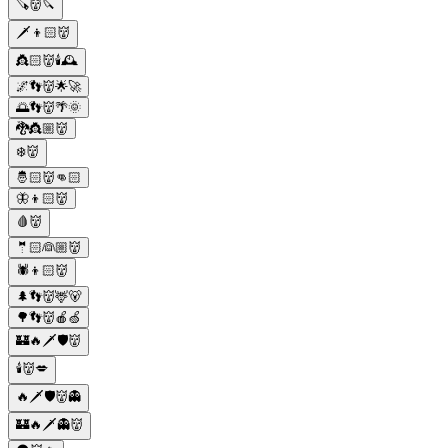
🪚👹🔪
🗡️👦🏻👹
👸🏻👹🕯🕰
🌌👣👹🌟🚀
🌅👣👹🌴🌞
🐉👸🏼👹
❄️👹
🤴🏻👹👊🏻
🦋👦🏻👹
🩸👹
🤵🏻👰🏼👹
🕷️👦🏻👹
🌲👣👹🦌🐻
🌳👣👹🍎🍏
🏰🔥🗡️🛡️👹
🕯️👹💋
🔥🗡️🛡️👹👻
🏰🔥🗡️👻👹