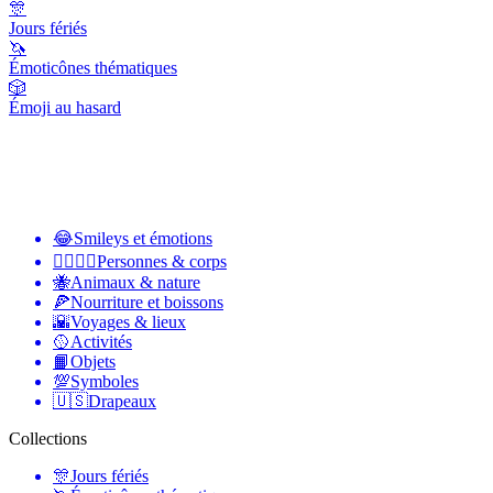
🎊
Jours fériés
🦄
Émoticônes thématiques
🎲
Émoji au hasard
😂
Smileys et émotions
👩‍❤️‍💋‍👨
Personnes & corps
🐝
Animaux & nature
🍕
Nourriture et boissons
🌇
Voyages & lieux
🥎
Activités
📙
Objets
💯
Symboles
🇺🇸
Drapeaux
Collections
🎊
Jours fériés