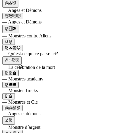
👼⛪👹
— Anges et Démons
😇😇👹👹
— Anges et Démons
👹🆚👽
— Monstres contre Aliens
🍪👹
👹🔥👺😦
— Qu´est-ce qui ce passe ici?
🎉✨👹☠️
— La célébration de la mort
👹👹🏫
— Monstres academy
👹🚚🚚
— Monster Trucks
👹🔏
— Monstres et Cie
👼👼👹👹
— Anges et démons
💰👹
— Monstre d´argent