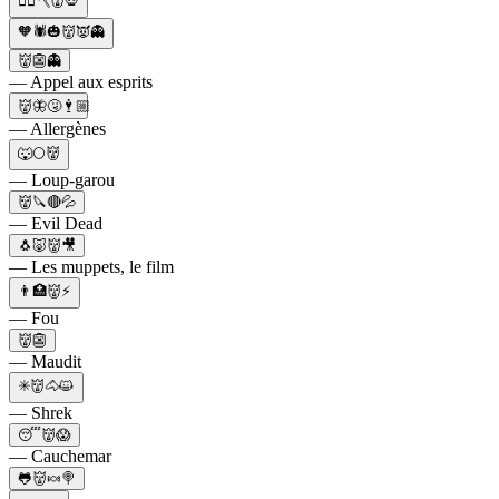
🏃‍♂️🪓👹💀
🧡🕷🎃👹👿👻
👹👺👻
— Appel aux esprits
👹🦋🤧🕴🏼
— Allergènes
🐺🌕👹
— Loup-garou
👹🔪🔴💦
— Evil Dead
🐧🐷👹🎥
— Les muppets, le film
👨🏥👹⚡
— Fou
👹👺
— Maudit
✳️👹🐴😺
— Shrek
😴👹😱
— Cauchemar
🐸👹🍬🍭