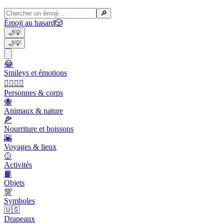
🔎
Émoji au hasard
🎲
🌙
💡
🌙
💡
😂
Smileys et émotions
👩‍❤️‍💋‍👨
Personnes & corps
🐝
Animaux & nature
🍕
Nourriture et boissons
🌇
Voyages & lieux
🥎
Activités
📙
Objets
💯
Symboles
🇺🇸
Drapeaux