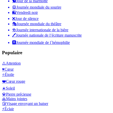
🐿
Jour de la marmotte
😄
Journée mondiale du sourire
🛍
Vendredi noir
❌
Jour de silence
🎭
Journée mondiale du théâtre
🍻
Journée internationale de la bière
🖊
Journée nationale de l’écriture manuscrite
🅱️
Journée mondiale de l´hémophilie
Populaire
⚠️
Attention
♥️
Cœur
⭐
Étoile
❤️
Cœur rouge
☀️
Soleil
💎
Pierre précieuse
🙏
Mains jointes
😘
Visage envoyant un baiser
⚡
Éclair