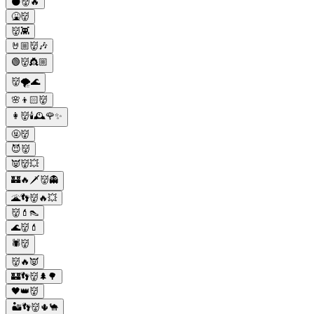
🌑👹🔥
🤮👹
👹👾
🤘🏼👹🎶
🟢👹👸🏼
👹🌪️🌊
🌸👦🏻👹
👩👹🕯🕰🌹✨
🤬👹
😈👹
👿👹💥
🏰🔥🗡️👹👻
🌋👣👹🔥💥
👹💄👠
🌊👹💄
🕷👹
👹🔥👿
🏰👣👹🌲🌳
🖤👑👹
🏜️👣👹🌵🐪