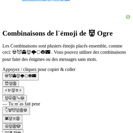
Combinaisons de l´émoji de 👹 Ogre
Les Combinaisons sont plusiers émojis placés ensemble, comme
ceci: 💀😈👻👹🌩🌕🎃🌃 . Vous pouvez utiliser des combinaisons
pour faire des énigmes ou des messages sans mots.
Appuyez / cliquez pour copier & coller
💀😈👻👹🌩🌕🎃🌃
😈👹👺
⚡🤘👹🤘⚡
👹🤭👺🔪😳
— Tu m´as fait peur
👇👿😈👹👺💀
👾👹☠️👺
🤬👹👺🤡