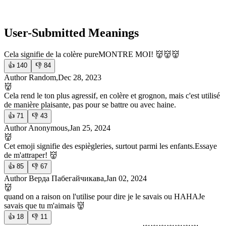
User-Submitted Meanings
Cela signifie de la colère pure
MONTRE MOI! 👹👹👹
👍
140
👎
84
Author Random,Dec 28, 2023
👹
Cela rend le ton plus agressif, en colère et grognon, mais c'est utilisé
de manière plaisante, pas pour se battre ou avec haine.
👍
71
👎
43
Author Anonymous,Jan 25, 2024
👹
Cet emoji signifie des espiègleries, surtout parmi les enfants.
Essaye
de m'attraper! 👹
👍
85
👎
67
Author Верда Пабегайчикава,Jan 02, 2024
👹
quand on a raison on l'utilise pour dire je le savais ou HAHA
Je
savais que tu m'aimais 👹
👍
18
👎
11