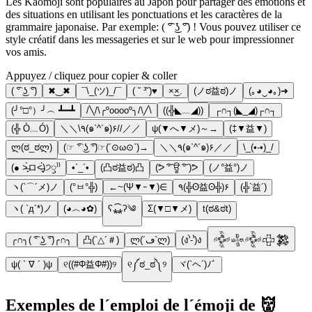
Les Kaomoji sont populaires au Japon pour partager des émotions et
des situations en utilisant les ponctuations et les caractères de la
grammaire japonaise. Par exemple: ( ͡° ͜ʖ ͡°) ! Vous pouvez utiliser ce
style créatif dans les messageries et sur le web pour impressionner
vos amis.
Appuyez / cliquez pour copier & coller
( ͡° ͜ʖ ͡°)
✖‿✖
¯\_(ツ)_/¯
( ˘ ³˘)♥
×͜×.
(ノಠ益ಠ)ノ
(｡◕‿◕｡)➜
(╯°□°）╯︵ ┻━┻
/╲/\╭ºooooº╮/\╱\
((╬◣﹏◢))
┌∩┐(◣_◢)┌∩┐
(╬ Ò﹏Ó)
＼＼\٩(๑`^´๑)۶//／／
ψ(▼へ▼メ)～→
(‡▼益▼)
ლ(ಠ_ಠლ)
(☞ ͡° ͜ʖ ͡°)☞(´⊙ω⊙`)→
＼＼٩(๑`^´๑)۶／／
\_(•-•)_/
(● ˃̶͈̀ロ˂̶͈́)੭ꠥ⁾⁾
•`_´•
(凸ಠ益ಠ)凸
(ᕗ ͠° ਊ ͠° )ᕗ
(ノ°益°)ノ
ヽ(`⌒´メ)ノ
(°ㅂ°╬)
←~(Ψ▼ｰ▼)∈
٩(╬ʘ益ʘ╬)۶
(╬`益´)
ヽ( `д´*)ノ
(◕︿◕✿)
ʕ⁎̯͡⁎ʔ༄
Σ(▼□▼メ)
t(ಠ&ಠt)
╭∩╮( ͡° ͜ʖ ͡°)╭∩╮
凸(`△´＃)
ლ(´ڡ`ლ)
(ง'̀-'́)ง
𒅒𒈔𒅒𒇫𒄆
ψ( ` ∇ ´ )ψ
୧((#Φ益Φ#))୨
୧༼ಠ_ಠ༽୨
ヾ(`ヘ´)ﾉﾞ
Exemples de l´emploi de l´émoji de 👹