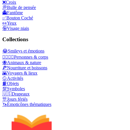
❌
Croix
💭
Bulle de pensée
👻
Fantôme
✅
Bouton Coché
👀
Yeux
🤪
Visage niais
Collections
😂
Smileys et émotions
👩‍❤️‍💋‍👨
Personnes & corps
🐝
Animaux & nature
🍕
Nourriture et boissons
🌇
Voyages & lieux
🥎
Activités
📙
Objets
💯
Symboles
🇺🇸
Drapeaux
🎊
Jours fériés
🦄
Émoticônes thématiques