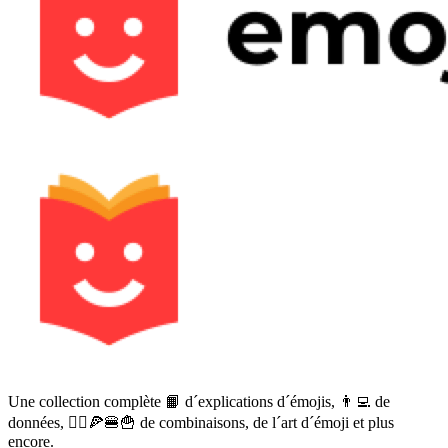
Une collection complète 📙 d´explications d´émojis, 👨‍💻 de
données, 🙅‍♀️🍕🍔🍟 de combinaisons, de l´art d´émoji et plus
encore.