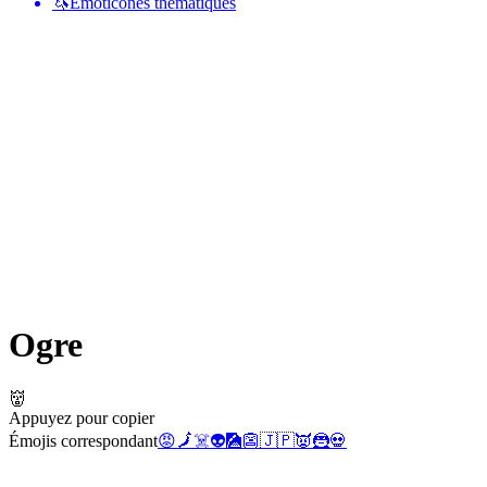
🦄
Émoticônes thématiques
Ogre
👹
Appuyez pour copier
Émojis correspondant
😡
🗾
☠️
👽
🎑
👺
🇯🇵
👿
🦹
💀