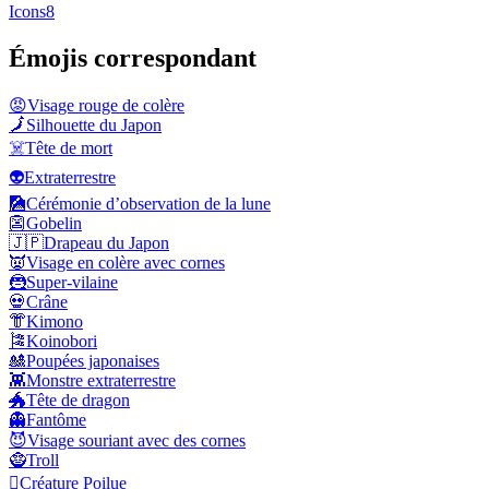
Icons8
Émojis correspondant
😡
Visage rouge de colère
🗾
Silhouette du Japon
☠️
Tête de mort
👽
Extraterrestre
🎑
Cérémonie d’observation de la lune
👺
Gobelin
🇯🇵
Drapeau du Japon
👿
Visage en colère avec cornes
🦹
Super-vilaine
💀
Crâne
👘
Kimono
🎏
Koinobori
🎎
Poupées japonaises
👾
Monstre extraterrestre
🐲
Tête de dragon
👻
Fantôme
😈
Visage souriant avec des cornes
🧌
Troll
🫈
Créature Poilue