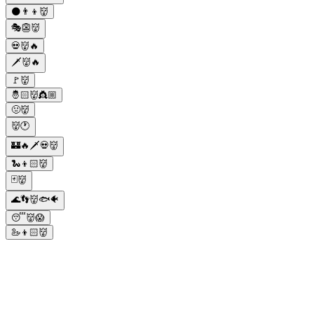
🌑👨‍👦👹
🎭👺👹
💀👹🔥
🗡️👹🔥
🚩👹
🤴🏻👹👸🏼
🤢👹
👹🕐
🏰🔥🗡️💀👹
🐍👦🏻👹
🃏👹
🌊👣👹🐟🐠
😴👹😱
🦢👦🏻👹