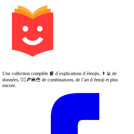
Une collection complète 📙 d´explications d´émojis, 👨‍💻 de
données, 🙅‍♀️🍕🍔🍟 de combinaisons, de l´art d´émoji et plus
encore.