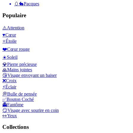
🥚🐇
Pacques
Populaire
⚠️
Attention
♥️
Cœur
⭐
Étoile
❤️
Cœur rouge
☀️
Soleil
💎
Pierre précieuse
🙏
Mains jointes
😘
Visage envoyant un baiser
❌
Croix
⚡
Éclair
💭
Bulle de pensée
✅
Bouton Coché
👻
Fantôme
😏
Visage avec sourire en coin
👀
Yeux
Collections