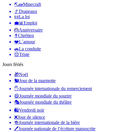
⛏🧱
Minecraft
🚩
Drapeaux
📜
La loi
💼📊
Emploi
🎂
Anniversaire
✝️
Chrétien
❤️
L´amour
🚗
La conduite
😔
Triste
Jours fériés
🎁
Noël
🐿
Jour de la marmotte
🖐
Journée internationale du remerciement
😄
Journée mondiale du sourire
🎭
Journée mondiale du théâtre
🛍
Vendredi noir
❌
Jour de silence
🍻
Journée internationale de la bière
🖊
Journée nationale de l’écriture manuscrite