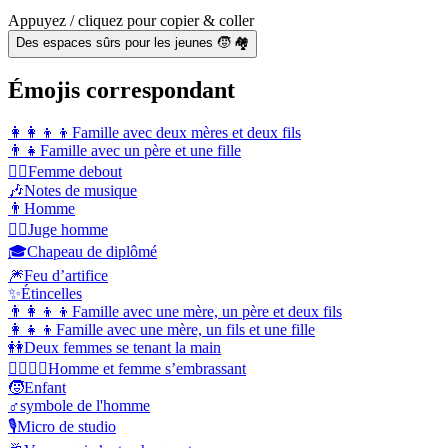
Appuyez / cliquez pour copier & coller
Des espaces sûrs pour les jeunes 🧒 🏘️
Émojis correspondant
👩‍👩‍👦‍👦
Famille avec deux mères et deux fils
👨‍👧
Famille avec un père et une fille
🧍‍♀️
Femme debout
🎶
Notes de musique
👨
Homme
👨‍⚖️
Juge homme
🎓
Chapeau de diplômé
🎆
Feu d’artifice
✨
Étincelles
👨‍👩‍👦‍👦
Famille avec une mère, un père et deux fils
👩‍👧‍👦
Famille avec une mère, un fils et une fille
👭
Deux femmes se tenant la main
👩‍❤️‍💋‍👨
Homme et femme s’embrassant
🧒
Enfant
♂️
symbole de l'homme
🎙️
Micro de studio