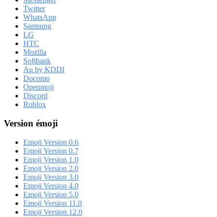
Twitter
WhatsApp
Samsung
LG
HTC
Mozilla
Softbank
Au by KDDI
Docomo
Openmoji
Discord
Roblox
Version émoji
Emoji Version 0.6
Emoji Version 0.7
Emoji Version 1.0
Emoji Version 2.0
Emoji Version 3.0
Emoji Version 4.0
Emoji Version 5.0
Emoji Version 11.0
Emoji Version 12.0