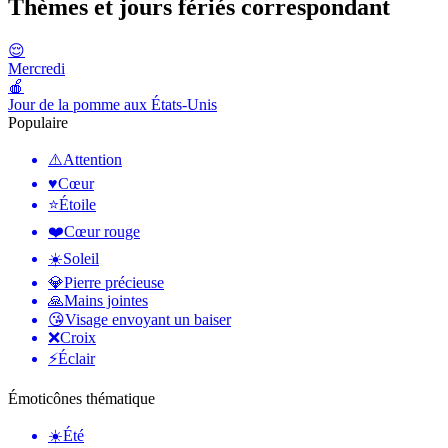
Thèmes et jours fériés correspondant
😌
Mercredi
🍎
Jour de la pomme aux États-Unis
Populaire
⚠️
Attention
♥️
Cœur
⭐
Étoile
❤️
Cœur rouge
☀️
Soleil
💎
Pierre précieuse
🙏
Mains jointes
😘
Visage envoyant un baiser
❌
Croix
⚡
Éclair
Émoticônes thématique
☀️
Été