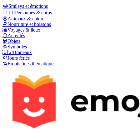
😂
Smileys et émotions
👩‍❤️‍💋‍👨
Personnes & corps
🐝
Animaux & nature
🍕
Nourriture et boissons
🌇
Voyages & lieux
🥎
Activités
📙
Objets
💯
Symboles
🇺🇸
Drapeaux
🎊
Jours fériés
🦄
Émoticônes thématiques