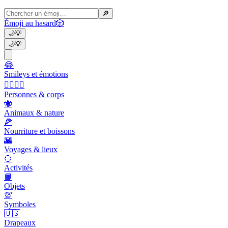
🔎
Émoji au hasard
🎲
🌙
💡
🌙
💡
😂
Smileys et émotions
👩‍❤️‍💋‍👨
Personnes & corps
🐝
Animaux & nature
🍕
Nourriture et boissons
🌇
Voyages & lieux
🥎
Activités
📙
Objets
💯
Symboles
🇺🇸
Drapeaux