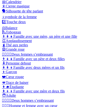
📅
Calendrier
🎇
Cierge magique
🗣️
Silhouette de tête parlant
♀️
symbole de la femme
2️⃣
Touche deux
⚖️
Balance
🛝
Toboggan
👨‍👩‍👧
Famille avec une mère, un père et une fille
👏
Applaudissement
🧋
Thé aux perles
🎡
Grande roue
👩‍❤️‍💋‍👩
Deux femmes s’embrassant
👨‍👧‍👧
Famille avec un père et deux filles
🧍
Personne debout
👩‍👩‍👦
Famille avec deux mères et un fils
👦
Garçon
❤️
Cœur rouge
💋
Trace de baiser
👩‍🎓
Étudiante
👩‍👦‍👦
Famille avec une mère et deux fils
🧑
Adulte
👨‍❤️‍💋‍👨
Deux hommes s’embrassant
👩‍❤️‍👨
Homme et femme avec un cœur