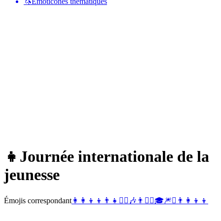
🦄
Émoticônes thématiques
👧
Journée internationale de la
jeunesse
Émojis correspondant
👩‍👩‍👦‍👦
👨‍👧
🧍‍♀️
🎶
👨
👨‍⚖️
🎓
🎆
✨
👨‍👩‍👦‍👦