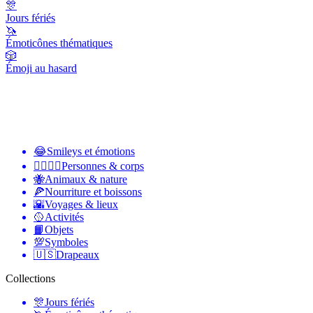
🎊
Jours fériés
🦄
Émoticônes thématiques
🎲
Émoji au hasard
😂
Smileys et émotions
👩‍❤️‍💋‍👨
Personnes & corps
🐝
Animaux & nature
🍕
Nourriture et boissons
🌇
Voyages & lieux
🥎
Activités
📙
Objets
💯
Symboles
🇺🇸
Drapeaux
Collections
🎊
Jours fériés