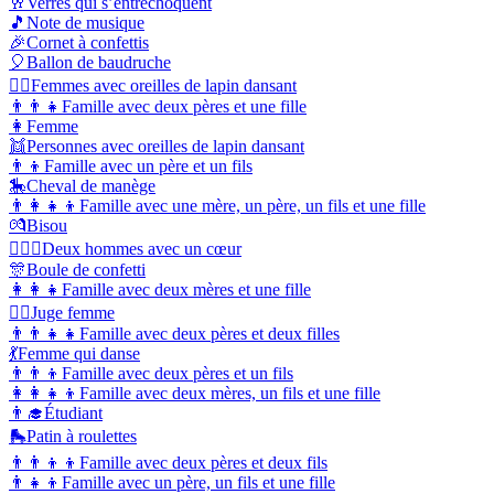
🥂
Verres qui s’entrechoquent
🎵
Note de musique
🎉
Cornet à confettis
🎈
Ballon de baudruche
👯‍♀️
Femmes avec oreilles de lapin dansant
👨‍👨‍👧
Famille avec deux pères et une fille
👩
Femme
👯
Personnes avec oreilles de lapin dansant
👨‍👦
Famille avec un père et un fils
🎠
Cheval de manège
👨‍👩‍👧‍👦
Famille avec une mère, un père, un fils et une fille
💏
Bisou
👨‍❤️‍👨
Deux hommes avec un cœur
🎊
Boule de confetti
👩‍👩‍👧
Famille avec deux mères et une fille
👩‍⚖️
Juge femme
👨‍👨‍👧‍👧
Famille avec deux pères et deux filles
💃
Femme qui danse
👨‍👨‍👦
Famille avec deux pères et un fils
👩‍👩‍👧‍👦
Famille avec deux mères, un fils et une fille
👨‍🎓
Étudiant
🛼
Patin à roulettes
👨‍👨‍👦‍👦
Famille avec deux pères et deux fils
👨‍👧‍👦
Famille avec un père, un fils et une fille