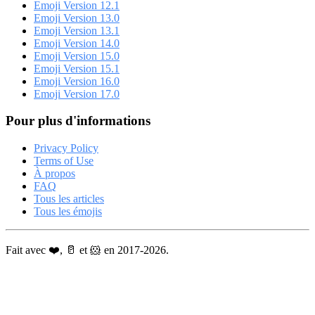
Emoji Version 12.1
Emoji Version 13.0
Emoji Version 13.1
Emoji Version 14.0
Emoji Version 15.0
Emoji Version 15.1
Emoji Version 16.0
Emoji Version 17.0
Pour plus d'informations
Privacy Policy
Terms of Use
À propos
FAQ
Tous les articles
Tous les émojis
Fait avec ❤️, 🥛 et 🐹 en 2017-2026.