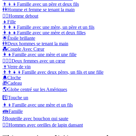
👨‍👦‍👦
Famille avec un père et deux fils
👫
Homme et femme se tenant la main
🧍‍♂️
Homme debout
👧
Fille
👨‍👩‍👦
Famille avec une mère, un père et un fils
👩‍👧‍👧
Famille avec une mère et deux filles
🌟
Étoile brillante
👬
Deux hommes se tenant la main
💑
Couple Avec Cœur
👩‍👧
Famille avec une mère et une fille
👩‍❤️‍👩
Deux femmes avec un cœur
🍷
Verre de vin
👨‍👨‍👧‍👦
Famille avec deux pères, un fils et une fille
🔔
Cloche
🎁
Cadeau
🌎
Globe centré sur les Amériques
1️⃣
Touche un
👩‍👦
Famille avec une mère et un fils
👪
Famille
🍾
Bouteille avec bouchon qui saute
👯‍♂️
Hommes avec oreilles de lapin dansant