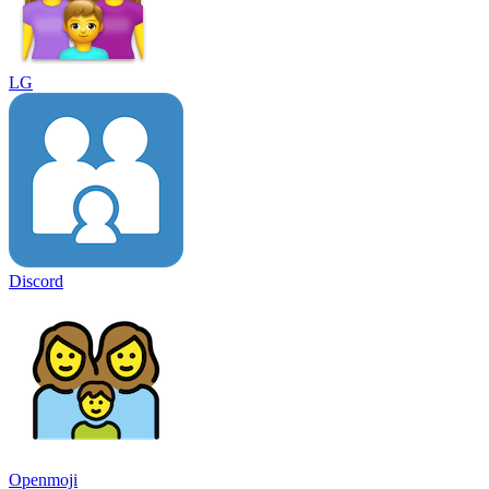
LG
Discord
Openmoji