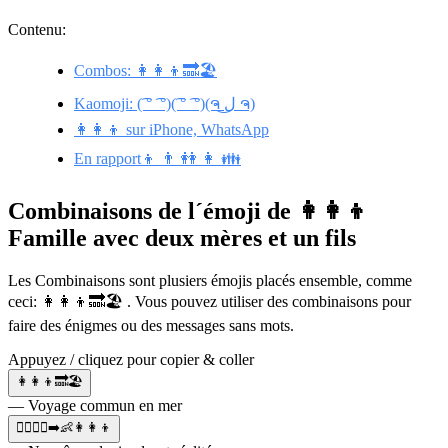
Contenu:
Combos: 👩‍👩‍👦🔜🏖️
Kaomoji: (͡ ° ͡ °)(͡ ° ͡ °)(ຈ ل͜ ຈ)
👩‍👩‍👦 sur iPhone, WhatsApp
En rapport👦 👨 👭 👩 👪
Combinaisons de l´émoji de 👩‍👩‍👦
Famille avec deux mères et un fils
Les Combinaisons sont plusiers émojis placés ensemble, comme
ceci: 👩‍👩‍👦🔜🏖️ . Vous pouvez utiliser des combinaisons pour
faire des énigmes ou des messages sans mots.
Appuyez / cliquez pour copier & coller
👩‍👩‍👦🔜🏖️
— Voyage commun en mer
👩‍❤️‍💋‍👩➡️👶👩‍👩‍👦