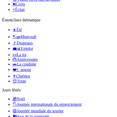
❌
Croix
⚡
Éclair
Émoticônes thématique
☀️
Été
⛏🧱
Minecraft
🚩
Drapeaux
💼📊
Emploi
📜
La loi
🎂
Anniversaire
🚗
La conduite
❤️
L´amour
✝️
Chrétien
😔
Triste
Jours fériés
🎁
Noël
🖐
Journée internationale du remerciement
😄
Journée mondiale du sourire
🐿
Jour de la marmotte