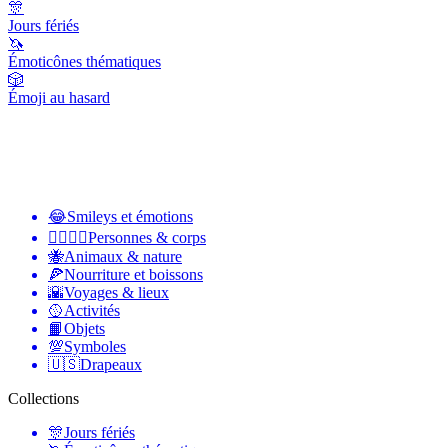
🎊
Jours fériés
🦄
Émoticônes thématiques
🎲
Émoji au hasard
😂
Smileys et émotions
👩‍❤️‍💋‍👨
Personnes & corps
🐝
Animaux & nature
🍕
Nourriture et boissons
🌇
Voyages & lieux
🥎
Activités
📙
Objets
💯
Symboles
🇺🇸
Drapeaux
Collections
🎊
Jours fériés