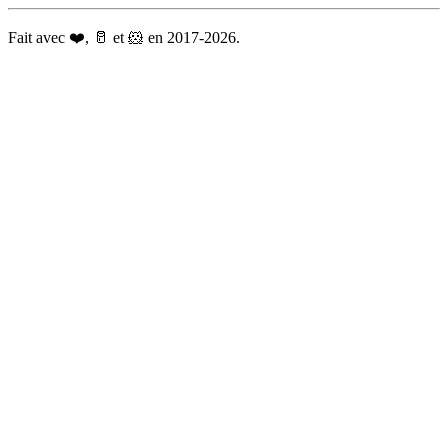
Fait avec ❤️, 🥛 et 🐹 en 2017-2026.