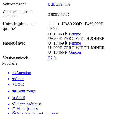
Sous-catégorie
👩‍❤️‍💋‍👨Famille
Comment taper un
:family_wwb:
shortcode
Unicode (pleinement
👩‍👩‍👦 1F469 200D 1F469 200D
qualifié)
1F466
U+1F469
👩 Femme
U+200D
ZERO WIDTH JOINER
Fabriqué avec
U+1F469
👩 Femme
U+200D
ZERO WIDTH JOINER
U+1F466
👦 Garçon
Version unicode
E2.0
Populaire
⚠️
Attention
♥️
Cœur
⭐
Étoile
❤️
Cœur rouge
☀️
Soleil
💎
Pierre précieuse
🙏
Mains jointes
😘
Visage envoyant un baiser