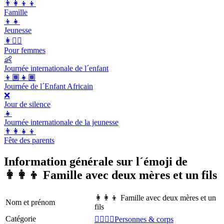
👨‍👩‍👦‍👦
Famille
👦👧
Jeunesse
👩👱‍♀️
Pour femmes
👶
Journée internationale de l´enfant
👦🏾👧🏾
Journée de l´Enfant Africain
❌
Jour de silence
👧
Journée internationale de la jeunesse
👨‍👩‍👧‍👦
Fête des parents
Information générale sur l´émoji de
👩‍👩‍👦 Famille avec deux mères et un fils
👩‍👩‍👦 Famille avec deux mères et un
Nom et prénom
fils
Catégorie
👩‍❤️‍💋‍👨Personnes & corps