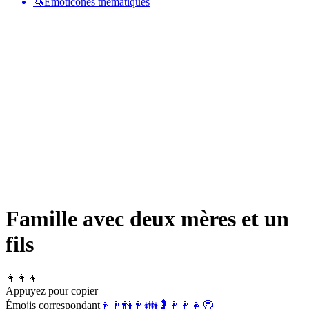
🦄
Émoticônes thématiques
Famille avec deux mères et un
fils
👩‍👩‍👦
Appuyez pour copier
Émojis correspondant
👦
👨
👭
👩
👪
🤰
👩‍👩‍👧
🤶