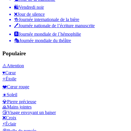
🛍
Vendredi noir
❌
Jour de silence
🍻
Journée internationale de la bière
🖊
Journée nationale de l’écriture manuscrite
🅱️
Journée mondiale de l´hémophilie
🎭
Journée mondiale du théâtre
Populaire
⚠️
Attention
♥️
Cœur
⭐
Étoile
❤️
Cœur rouge
☀️
Soleil
💎
Pierre précieuse
🙏
Mains jointes
😘
Visage envoyant un baiser
❌
Croix
⚡
Éclair
💭
Bulle de pensée