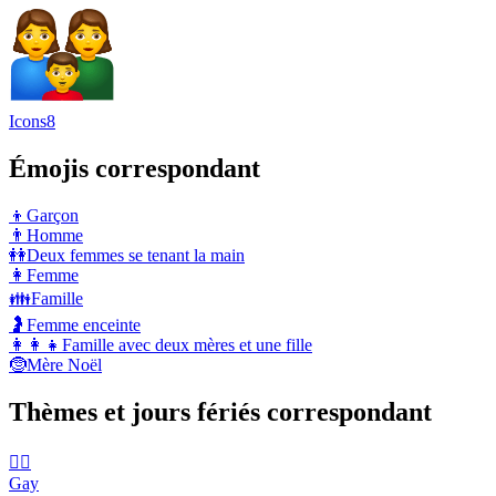
Icons8
Émojis correspondant
👦
Garçon
👨
Homme
👭
Deux femmes se tenant la main
👩
Femme
👪
Famille
🤰
Femme enceinte
👩‍👩‍👧
Famille avec deux mères et une fille
🤶
Mère Noël
Thèmes et jours fériés correspondant
🏳️‍🌈
Gay