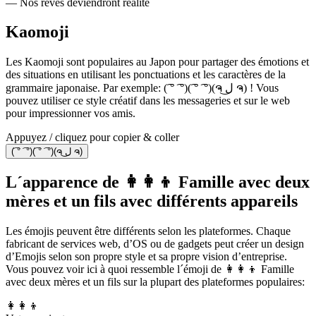
— Nos rêves deviendront réalité
Kaomoji
Les Kaomoji sont populaires au Japon pour partager des émotions et
des situations en utilisant les ponctuations et les caractères de la
grammaire japonaise. Par exemple: (͡ ° ͡ °)(͡ ° ͡ °)(ຈ ل͜ ຈ) ! Vous
pouvez utiliser ce style créatif dans les messageries et sur le web
pour impressionner vos amis.
Appuyez / cliquez pour copier & coller
(͡ ° ͡ °)(͡ ° ͡ °)(ຈ ل͜ ຈ)
L´apparence de 👩‍👩‍👦 Famille avec deux
mères et un fils avec différents appareils
Les émojis peuvent être différents selon les plateformes. Chaque
fabricant de services web, d’OS ou de gadgets peut créer un design
d’Emojis selon son propre style et sa propre vision d’entreprise.
Vous pouvez voir ici à quoi ressemble l´émoji de 👩‍👩‍👦 Famille
avec deux mères et un fils sur la plupart des plateformes populaires:
👩‍👩‍👦