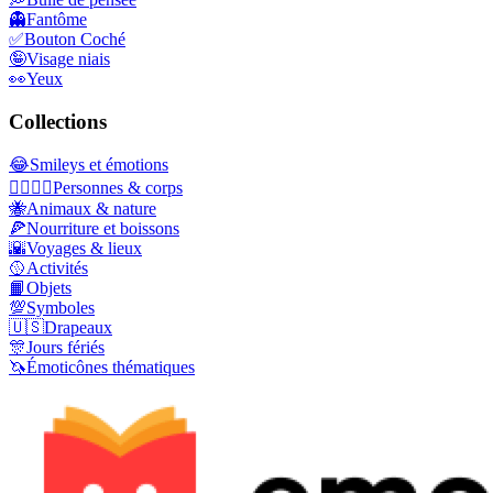
👻
Fantôme
✅
Bouton Coché
🤪
Visage niais
👀
Yeux
Collections
😂
Smileys et émotions
👩‍❤️‍💋‍👨
Personnes & corps
🐝
Animaux & nature
🍕
Nourriture et boissons
🌇
Voyages & lieux
🥎
Activités
📙
Objets
💯
Symboles
🇺🇸
Drapeaux
🎊
Jours fériés
🦄
Émoticônes thématiques