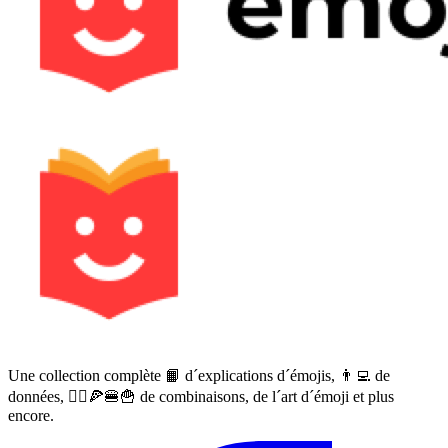
Une collection complète 📙 d´explications d´émojis, 👨‍💻 de
données, 🙅‍♀️🍕🍔🍟 de combinaisons, de l´art d´émoji et plus
encore.