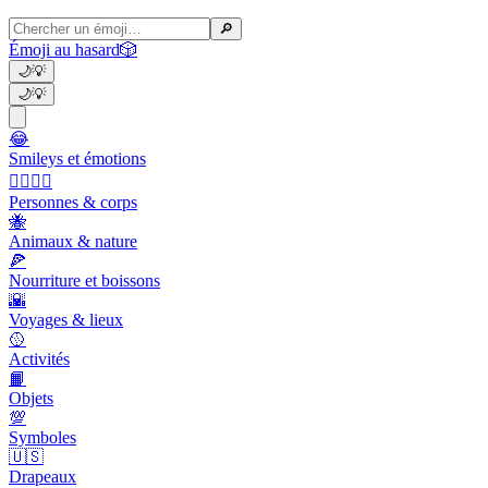
🔎
Émoji au hasard
🎲
🌙
💡
🌙
💡
😂
Smileys et émotions
👩‍❤️‍💋‍👨
Personnes & corps
🐝
Animaux & nature
🍕
Nourriture et boissons
🌇
Voyages & lieux
🥎
Activités
📙
Objets
💯
Symboles
🇺🇸
Drapeaux