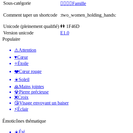
Sous-catégorie
👩‍❤️‍💋‍👨Famille
Comment taper un shortcode
:two_women_holding_hands:
Unicode (pleinement qualifié)
👭 1F46D
Version unicode
E1.0
Populaire
⚠️
Attention
♥️
Cœur
⭐
Étoile
❤️
Cœur rouge
☀️
Soleil
🙏
Mains jointes
💎
Pierre précieuse
❌
Croix
😘
Visage envoyant un baiser
⚡
Éclair
Émoticônes thématique
☀️
Été