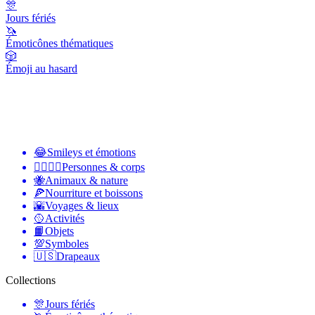
🎊
Jours fériés
🦄
Émoticônes thématiques
🎲
Émoji au hasard
😂
Smileys et émotions
👩‍❤️‍💋‍👨
Personnes & corps
🐝
Animaux & nature
🍕
Nourriture et boissons
🌇
Voyages & lieux
🥎
Activités
📙
Objets
💯
Symboles
🇺🇸
Drapeaux
Collections
🎊
Jours fériés