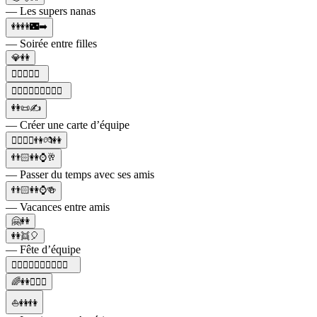
— Les supers nanas
👭👭🌃➡️
— Soirée entre filles
💎👭
🏳️‍🌈✊🏽👭
🏳️‍🌈👩‍❤️‍👩👨‍❤️‍👨👭
👭📜✍️
— Créer une carte d’équipe
🚶‍♀️🚶‍♂️👫💏👭
👬🏻👭⌚🥂
— Passer du temps avec ses amis
👬🏻👭⌚🍻
— Vacances entre amis
🤗👭
👭👯🎈
— Fête d’équipe
🏳️‍🌈👩‍❤️‍👩👨‍❤️‍👨👭👬
🌈👭👩‍❤️‍👩
⛵👭👫