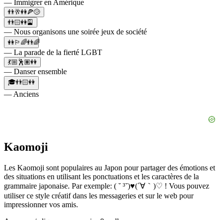
— Immigrer en Amérique
👬🥂👭🍕😢
👬🏻👭🎴
— Nous organisons une soirée jeux de société
👭🏳️‍🌈👬🌈
— La parade de la fierté LGBT
💃🏼🕺🏽👭
— Danser ensemble
🎓👬🏻👭
— Anciens
Kaomoji
Les Kaomoji sont populaires au Japon pour partager des émotions et
des situations en utilisant les ponctuations et les caractères de la
grammaire japonaise. Par exemple: ( ˘ ³˘)♥(´∀｀)♡ ! Vous pouvez
utiliser ce style créatif dans les messageries et sur le web pour
impressionner vos amis.