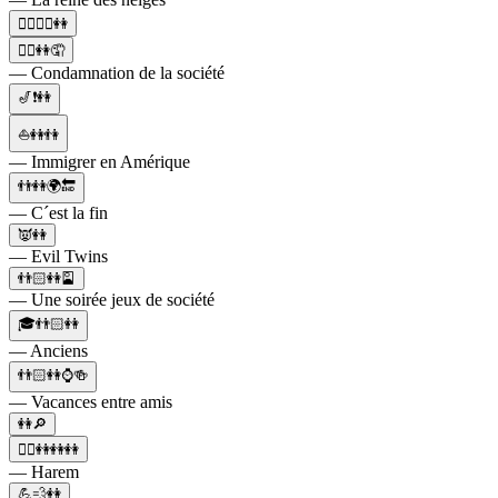
👩‍❤️‍💋‍👩👭
💁‍♂️👭🤦
— Condamnation de la société
🎷❗👭
⛵👭👫
— Immigrer en Amérique
👬👭🌍🔚
— C´est la fin
👿👭
— Evil Twins
👬🏻👭🎴
— Une soirée jeux de société
🎓👬🏻👭
— Anciens
👬🏻👭⌚🍻
— Vacances entre amis
👭🔎
👳‍♂️👭👭👭
— Harem
💪💨👭