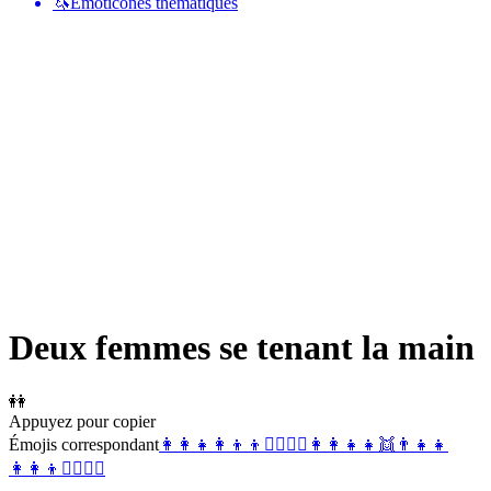
🦄
Émoticônes thématiques
Deux femmes se tenant la main
👭
Appuyez pour copier
Émojis correspondant
👩‍👩‍👧
👩‍👦‍👦
👩‍❤️‍👩
☮️
👩
👩‍👧‍👧
👯
👨‍👧‍👧
👩‍👩‍👦
👩‍❤️‍💋‍👩