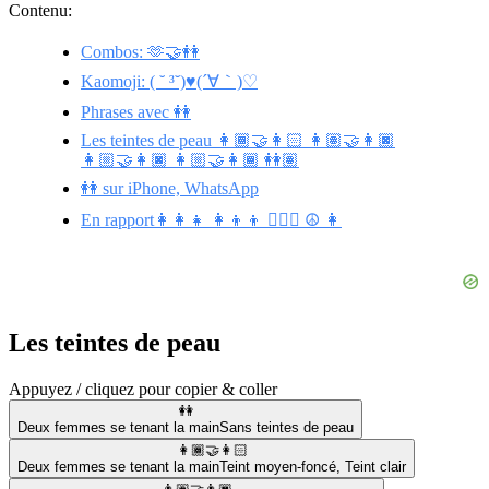
Contenu:
Combos: 🫶🤝👭
Kaomoji: ( ˘ ³˘)♥(´∀｀)♡
Phrases avec 👭
Les teintes de peau 👩🏾‍🤝‍👩🏻 👩🏽‍🤝‍👩🏿
👩🏼‍🤝‍👩🏿 👩🏼‍🤝‍👩🏾 👭🏽
👭 sur iPhone, WhatsApp
En rapport👩‍👩‍👧 👩‍👦‍👦 👩‍❤️‍👩 ☮️ 👩
Les teintes de peau
Appuyez / cliquez pour copier & coller
👭
Deux femmes se tenant la main
Sans teintes de peau
👩🏾‍🤝‍👩🏻
Deux femmes se tenant la main
Teint moyen-foncé
,
Teint clair