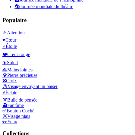
🎭
Journée mondiale du théâtre
Populaire
⚠️
Attention
♥️
Cœur
⭐
Étoile
❤️
Cœur rouge
☀️
Soleil
🙏
Mains jointes
💎
Pierre précieuse
❌
Croix
😘
Visage envoyant un baiser
⚡
Éclair
💭
Bulle de pensée
👻
Fantôme
✅
Bouton Coché
🤪
Visage niais
👀
Yeux
Collections