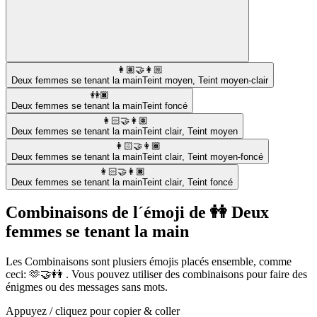
👩🏽‍🤝‍👩🏼
Deux femmes se tenant la main
Teint moyen
,
Teint moyen-clair
👭🏿
Deux femmes se tenant la main
Teint foncé
👩🏻‍🤝‍👩🏽
Deux femmes se tenant la main
Teint clair
,
Teint moyen
👩🏻‍🤝‍👩🏾
Deux femmes se tenant la main
Teint clair
,
Teint moyen-foncé
👩🏻‍🤝‍👩🏿
Deux femmes se tenant la main
Teint clair
,
Teint foncé
Combinaisons de l´émoji de 👭 Deux
femmes se tenant la main
Les Combinaisons sont plusiers émojis placés ensemble, comme
ceci: 🫶🤝👭 . Vous pouvez utiliser des combinaisons pour faire des
énigmes ou des messages sans mots.
Appuyez / cliquez pour copier & coller