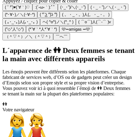
Appuyez / cliquez pour copier & coller
( ˘ ³˘)♥(´∀｀)♡
:(´◦ω◦｀):ﾟﾟ
(･_･”)/＼(･_･”)
(・_・”)／＼(・_・”)
(*･∀･)／＼(･∀･*)
( ͡° ͜ʖ ͡°)ʖ ͡°)
( 。・_・。)人(。・_・。 )
( ｡･_･｡)人(｡･_･｡ )
ヘ( ^o^)ノ＼(^_^ )
( ⌒o⌒)人(⌒-⌒ )v
(°◇°人°◇°)
(*´∀｀*人*´∀｀*)
🩷➖amigas ➖🩷
（＾▽＾）／＼（＾▽＾）
￣へ￣
L´apparence de 👭 Deux femmes se tenant
la main avec différents appareils
Les émojis peuvent être différents selon les plateformes. Chaque
fabricant de services web, d’OS ou de gadgets peut créer un design
d’Emojis selon son propre style et sa propre vision d’entreprise.
Vous pouvez voir ici à quoi ressemble l´émoji de 👭 Deux femmes
se tenant la main sur la plupart des plateformes populaires:
👭
Votre navigateur