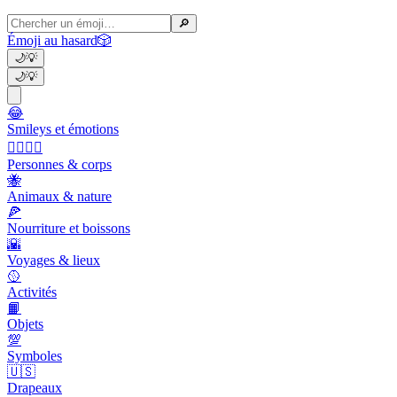
🔎
Émoji au hasard
🎲
🌙
💡
🌙
💡
😂
Smileys et émotions
👩‍❤️‍💋‍👨
Personnes & corps
🐝
Animaux & nature
🍕
Nourriture et boissons
🌇
Voyages & lieux
🥎
Activités
📙
Objets
💯
Symboles
🇺🇸
Drapeaux