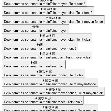
👩🏽‍🤝‍👩🏿
Deux femmes se tenant la main
Teint moyen
,
Teint foncé
👩🏼‍🤝‍👩🏿
Deux femmes se tenant la main
Teint moyen-clair
,
Teint foncé
👩🏼‍🤝‍👩🏾
Deux femmes se tenant la main
Teint moyen-clair
,
Teint moyen-foncé
👭🏽
Deux femmes se tenant la main
Teint moyen
👩🏼‍🤝‍👩🏻
Deux femmes se tenant la main
Teint moyen-clair
,
Teint clair
👭🏾
Deux femmes se tenant la main
Teint moyen-foncé
👩🏻‍🤝‍👩🏼
Deux femmes se tenant la main
Teint clair
,
Teint moyen-clair
👭🏻
Deux femmes se tenant la main
Teint clair
👩🏽‍🤝‍👩🏻
Deux femmes se tenant la main
Teint moyen
,
Teint clair
👩🏽‍🤝‍👩🏾
Deux femmes se tenant la main
Teint moyen
,
Teint moyen-foncé
👩🏾‍🤝‍👩🏼
Deux femmes se tenant la main
Teint moyen-foncé
,
Teint moyen-clair
👩🏿‍🤝‍👩🏻
Deux femmes se tenant la main
Teint foncé
,
Teint clair
👩🏾‍🤝‍👩🏽
Deux femmes se tenant la main
Teint moyen-foncé
,
Teint moyen