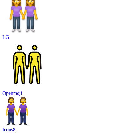
LG
Openmoji
Icons8