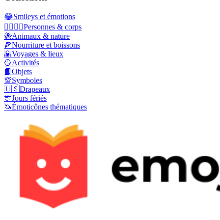
😂
Smileys et émotions
👩‍❤️‍💋‍👨
Personnes & corps
🐝
Animaux & nature
🍕
Nourriture et boissons
🌇
Voyages & lieux
🥎
Activités
📙
Objets
💯
Symboles
🇺🇸
Drapeaux
🎊
Jours fériés
🦄
Émoticônes thématiques