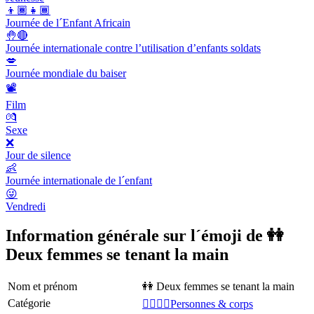
👦🏾👧🏾
Journée de l´Enfant Africain
🤚🔴
Journée internationale contre l’utilisation d’enfants soldats
💋
Journée mondiale du baiser
📽
Film
💏
Sexe
❌
Jour de silence
👶
Journée internationale de l´enfant
😜
Vendredi
Information générale sur l´émoji de 👭
Deux femmes se tenant la main
Nom et prénom
👭 Deux femmes se tenant la main
Catégorie
👩‍❤️‍💋‍👨Personnes & corps