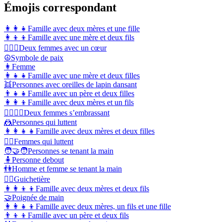
Émojis correspondant
👩‍👩‍👧
Famille avec deux mères et une fille
👩‍👦‍👦
Famille avec une mère et deux fils
👩‍❤️‍👩
Deux femmes avec un cœur
☮️
Symbole de paix
👩
Femme
👩‍👧‍👧
Famille avec une mère et deux filles
👯
Personnes avec oreilles de lapin dansant
👨‍👧‍👧
Famille avec un père et deux filles
👩‍👩‍👦
Famille avec deux mères et un fils
👩‍❤️‍💋‍👩
Deux femmes s’embrassant
🤼
Personnes qui luttent
👩‍👩‍👧‍👧
Famille avec deux mères et deux filles
🤼‍♀️
Femmes qui luttent
🧑‍🤝‍🧑
Personnes se tenant la main
🧍
Personne debout
👫
Homme et femme se tenant la main
💁‍♀️
Guichetière
👩‍👩‍👦‍👦
Famille avec deux mères et deux fils
🤝
Poignée de main
👩‍👩‍👧‍👦
Famille avec deux mères, un fils et une fille
👨‍👦‍👦
Famille avec un père et deux fils