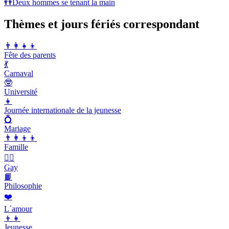
👬
Deux hommes se tenant la main
Thèmes et jours fériés correspondant
👨‍👩‍👧‍👦
Fête des parents
💃
Carnaval
🤓
Université
👧
Journée internationale de la jeunesse
💍
Mariage
👨‍👩‍👦‍👦
Famille
🏳️‍🌈
Gay
📙
Philosophie
❤️
L´amour
👦👧
Jeunesse