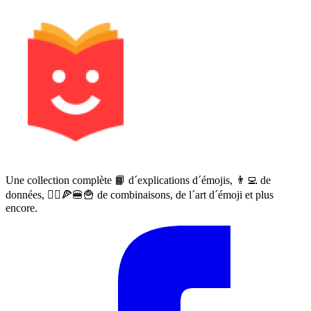
Une collection complète 📙 d´explications d´émojis, 👨‍💻 de
données, 🙅‍♀️🍕🍔🍟 de combinaisons, de l´art d´émoji et plus
encore.