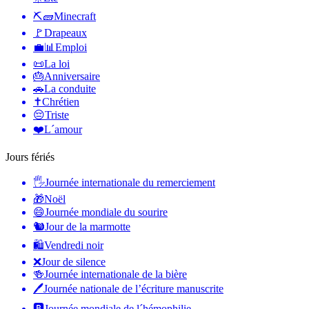
⛏🧱
Minecraft
🚩
Drapeaux
💼📊
Emploi
📜
La loi
🎂
Anniversaire
🚗
La conduite
✝️
Chrétien
😔
Triste
❤️
L´amour
Jours fériés
🖐
Journée internationale du remerciement
🎁
Noël
😄
Journée mondiale du sourire
🐿
Jour de la marmotte
🛍
Vendredi noir
❌
Jour de silence
🍻
Journée internationale de la bière
🖊
Journée nationale de l’écriture manuscrite
🅱️
Journée mondiale de l´hémophilie