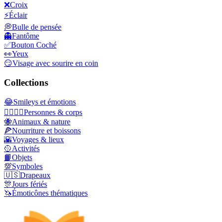
❌
Croix
⚡
Éclair
💭
Bulle de pensée
👻
Fantôme
✅
Bouton Coché
👀
Yeux
😏
Visage avec sourire en coin
Collections
😂
Smileys et émotions
👩‍❤️‍💋‍👨
Personnes & corps
🐝
Animaux & nature
🍕
Nourriture et boissons
🌇
Voyages & lieux
🥎
Activités
📙
Objets
💯
Symboles
🇺🇸
Drapeaux
🎊
Jours fériés
🦄
Émoticônes thématiques