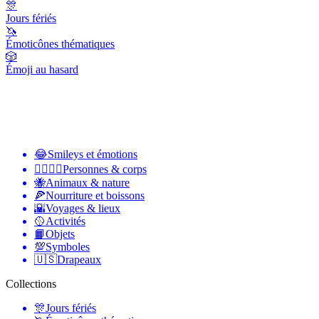
🎊
Jours fériés
🦄
Émoticônes thématiques
🎲
Émoji au hasard
😂
Smileys et émotions
👩‍❤️‍💋‍👨
Personnes & corps
🐝
Animaux & nature
🍕
Nourriture et boissons
🌇
Voyages & lieux
🥎
Activités
📙
Objets
💯
Symboles
🇺🇸
Drapeaux
Collections
🎊
Jours fériés