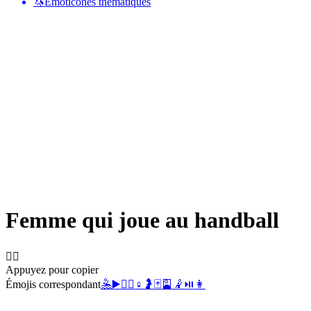
🦄
Émoticônes thématiques
Femme qui joue au handball
🤾‍♀️
Appuyez pour copier
Émojis correspondant
🤽
▶️
🤾‍♂️
♀️
🤰
🃏
🎴
🤾
⏯️
👩