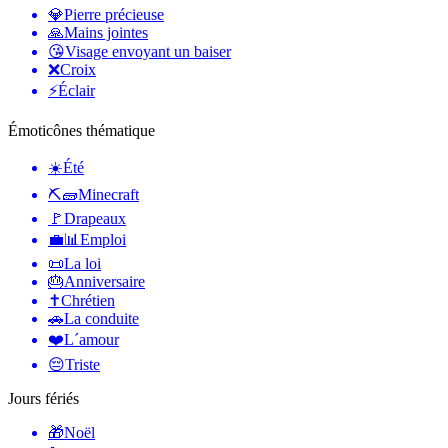
💎
Pierre précieuse
🙏
Mains jointes
😘
Visage envoyant un baiser
❌
Croix
⚡
Éclair
Émoticônes thématique
☀️
Été
⛏🧱
Minecraft
🚩
Drapeaux
💼📊
Emploi
📜
La loi
🎂
Anniversaire
✝️
Chrétien
🚗
La conduite
❤️
L´amour
😔
Triste
Jours fériés
🎁
Noël