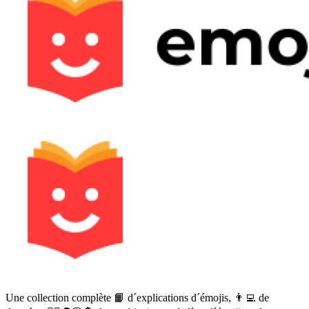
Une collection complète 📙 d´explications d´émojis, 👨‍💻 de