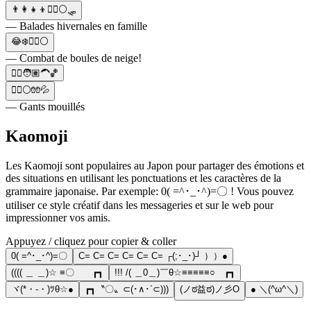
👨‍👩‍👧‍👦🤾‍♀️⚪🛷
— Balades hivernales en famille
😂❄️🤾‍♀️⚪
— Combat de boules de neige!
🤾‍♀️🧑🏽‍🦱🏀
🤾‍♀️⚪🧤💦
— Gants mouillés
Kaomoji
Les Kaomoji sont populaires au Japon pour partager des émotions et
des situations en utilisant les ponctuations et les caractères de la
grammaire japonaise. Par exemple: 0( =^･_･^)=〇 ! Vous pouvez
utiliser ce style créatif dans les messageries et sur le web pour
impressionner vos amis.
Appuyez / cliquez pour copier & coller
0( =^･_･^)=〇
C= C= C= C= C= C= ┌(;･_･)┘ ））●
(((( ＿ ＿)☆ ≡〇 ┏┓
!!! /( ＿0＿)￣θ☆≡≡≡≡≡○ ┏┓
ヾ(*・-・)ﾂθ☆●
┏┓〝〇〟⊂(･∧･´⊂)))
(ノಠ益ಠ)ノ彡O
● ＼(^ω^＼)