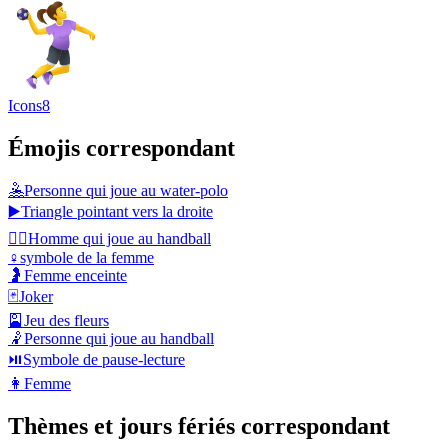
Icons8
Émojis correspondant
🤽
Personne qui joue au water-polo
▶️
Triangle pointant vers la droite
🤾‍♂️
Homme qui joue au handball
♀️
symbole de la femme
🤰
Femme enceinte
🃏
Joker
🎴
Jeu des fleurs
🤾
Personne qui joue au handball
⏯️
Symbole de pause-lecture
👩
Femme
Thèmes et jours fériés correspondant