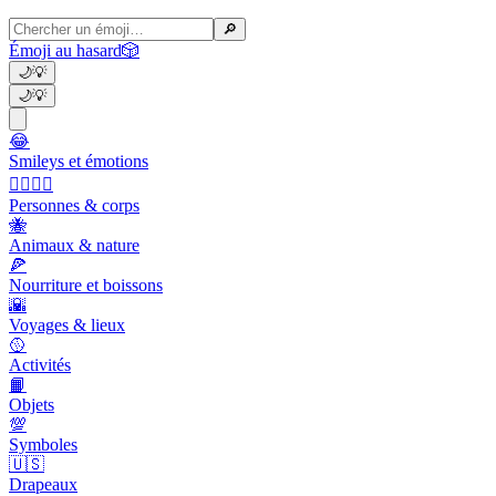
🔎
Émoji au hasard
🎲
🌙
💡
🌙
💡
😂
Smileys et émotions
👩‍❤️‍💋‍👨
Personnes & corps
🐝
Animaux & nature
🍕
Nourriture et boissons
🌇
Voyages & lieux
🥎
Activités
📙
Objets
💯
Symboles
🇺🇸
Drapeaux