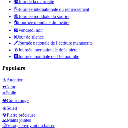
🐿
Jour de la marmotte
🖐
Journée internationale du remerciement
😄
Journée mondiale du sourire
🎭
Journée mondiale du théâtre
🛍
Vendredi noir
❌
Jour de silence
🖊
Journée nationale de l’écriture manuscrite
🍻
Journée internationale de la bière
🅱️
Journée mondiale de l´hémophilie
Populaire
⚠️
Attention
♥️
Cœur
⭐
Étoile
❤️
Cœur rouge
☀️
Soleil
💎
Pierre précieuse
🙏
Mains jointes
😘
Visage envoyant un baiser