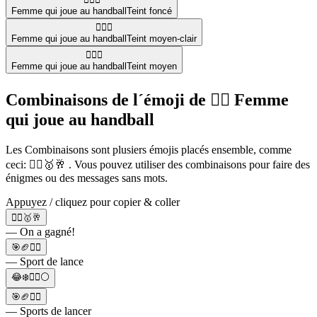
Femme qui joue au handball
Teint foncé
🤾🏼‍♀️
Femme qui joue au handball
Teint moyen-clair
🤾🏽‍♀️
Femme qui joue au handball
Teint moyen
Combinaisons de l´émoji de 🤾‍♀️ Femme
qui joue au handball
Les Combinaisons sont plusiers émojis placés ensemble, comme
ceci: 🤾‍♀️🥇🥂 . Vous pouvez utiliser des combinaisons pour faire des
énigmes ou des messages sans mots.
Appuyez / cliquez pour copier & coller
🤾‍♀️🥇🥂
— On a gagné!
🎯🏈🤾‍♀️
— Sport de lance
😂❄️🤾‍♀️⚪
🎯🏈🤾‍♀️
— Sports de lancer