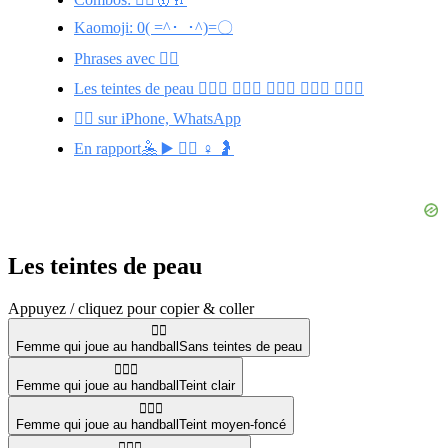
Kaomoji: 0( =^･_･^)=〇
Phrases avec 🤾‍♀️
Les teintes de peau 🤾🏻‍♀️ 🤾🏾‍♀️ 🤾🏿‍♀️ 🤾🏼‍♀️ 🤾🏽‍♀️
🤾‍♀️ sur iPhone, WhatsApp
En rapport🤽 ▶️ 🤾‍♂️ ♀️ 🤰
Les teintes de peau
Appuyez / cliquez pour copier & coller
🤾‍♀️
Femme qui joue au handball
Sans teintes de peau
🤾🏻‍♀️
Femme qui joue au handball
Teint clair
🤾🏾‍♀️
Femme qui joue au handball
Teint moyen-foncé
🤾🏿‍♀️