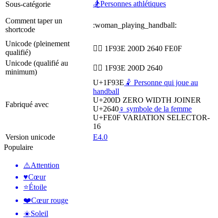
🏂Personnes athlétiques
Sous-catégorie
Comment taper un
:woman_playing_handball:
shortcode
Unicode (pleinement
🤾‍♀️ 1F93E 200D 2640 FE0F
qualifié)
Unicode (qualifié au
🤾‍♀ 1F93E 200D 2640
minimum)
U+1F93E
🤾 Personne qui joue au
handball
U+200D
ZERO WIDTH JOINER
Fabriqué avec
U+2640
♀️ symbole de la femme
U+FE0F
VARIATION SELECTOR-
16
Version unicode
E4.0
Populaire
⚠️
Attention
♥️
Cœur
⭐
Étoile
❤️
Cœur rouge
☀️
Soleil