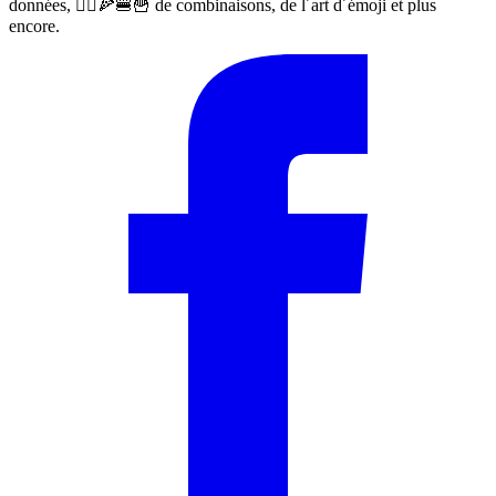
données, 🙅‍♀️🍕🍔🍟 de combinaisons, de l´art d´émoji et plus
encore.