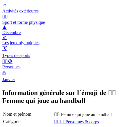
🏈
Activités extérieures
🤾‍♀️
Sport et forme physique
🎄
Décembre
🥇
Les jeux olympiques
🏋
Types de sports
👨‍✈️👷
Personnes
❄️
Janvier
Information générale sur l´émoji de 🤾‍♀️
Femme qui joue au handball
Nom et prénom
🤾‍♀️ Femme qui joue au handball
Catégorie
👩‍❤️‍💋‍👨Personnes & corps