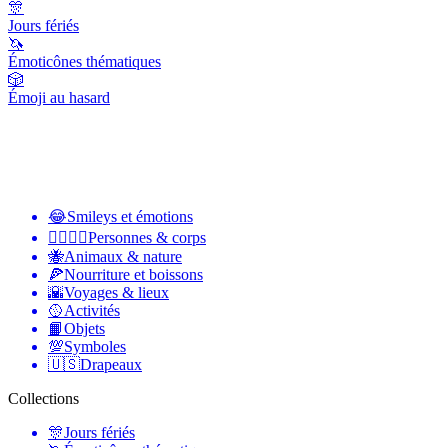
🎊
Jours fériés
🦄
Émoticônes thématiques
🎲
Émoji au hasard
😂
Smileys et émotions
👩‍❤️‍💋‍👨
Personnes & corps
🐝
Animaux & nature
🍕
Nourriture et boissons
🌇
Voyages & lieux
🥎
Activités
📙
Objets
💯
Symboles
🇺🇸
Drapeaux
Collections
🎊
Jours fériés