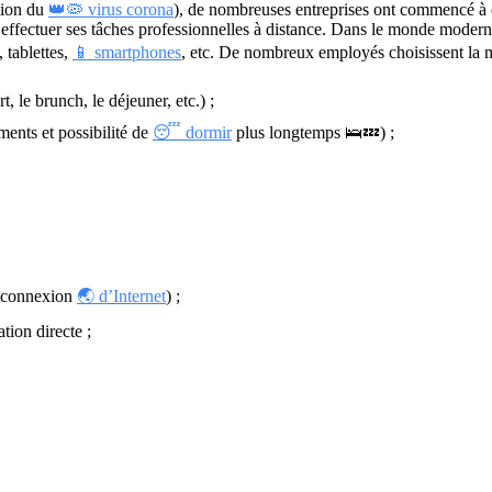
tion du
👑🦠 virus corona
), de nombreuses entreprises ont commencé à e
 effectuer ses tâches professionnelles à distance. Dans le monde moderne,
, tablettes,
📱 smartphones
, etc. De nombreux employés choisissent la m
 le brunch, le déjeuner, etc.) ;
ents et possibilité de
😴 dormir
plus longtemps 🛌💤) ;
déconnexion
🌏 d’Internet
) ;
ion directe ;