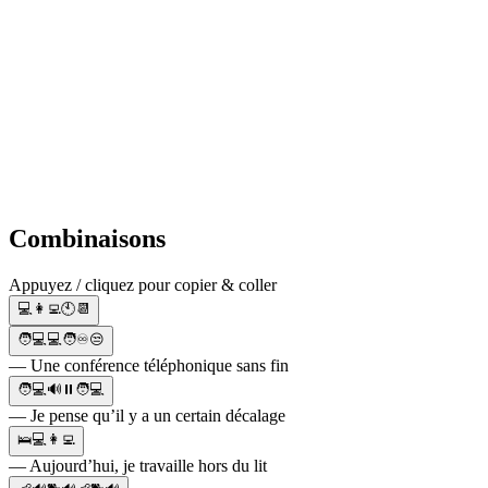
Combinaisons
Appuyez / cliquez pour copier & coller
💻👩‍💻🕙📆
🧑💻💻🧑♾️😒
— Une conférence téléphonique sans fin
🧑💻🔊⏸🧑💻
— Je pense qu’il y a un certain décalage
🛌💻👩‍💻
— Aujourd’hui, je travaille hors du lit