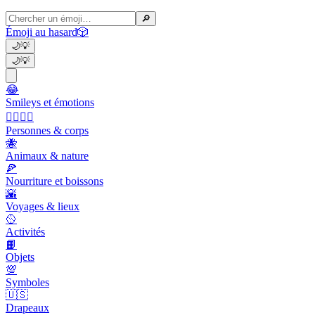
🔎
Émoji au hasard
🎲
🌙
💡
🌙
💡
😂
Smileys et émotions
👩‍❤️‍💋‍👨
Personnes & corps
🐝
Animaux & nature
🍕
Nourriture et boissons
🌇
Voyages & lieux
🥎
Activités
📙
Objets
💯
Symboles
🇺🇸
Drapeaux