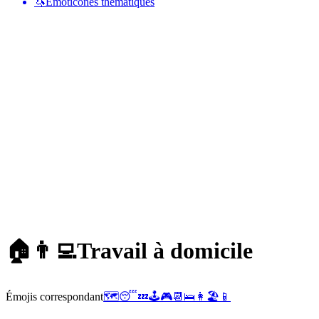
🦄
Émoticônes thématiques
🏠👨‍💻
Travail à domicile
Émojis correspondant
🗺️
😴
💤
🕹️
🎮
📆
🛌
👩
🏖️
📱