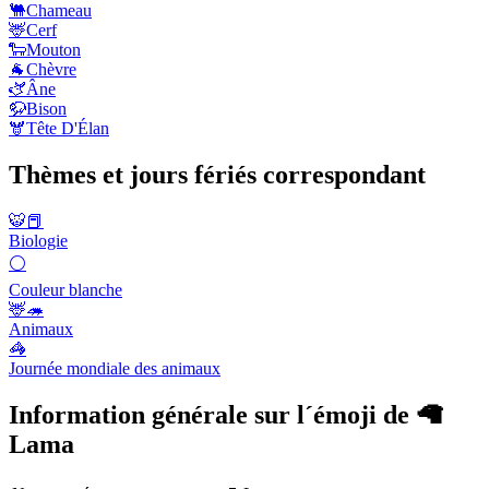
🐫
Chameau
🦌
Cerf
🐑
Mouton
🐐
Chèvre
🫏
Âne
🦬
Bison
🫎
Tête D'Élan
Thèmes et jours fériés correspondant
🐯📕
Biologie
⚪
Couleur blanche
🦌🦔
Animaux
🦓
Journée mondiale des animaux
Information générale sur l´émoji de 🦙
Lama