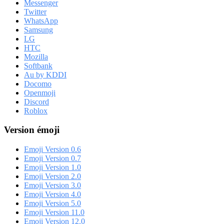
Messenger
Twitter
WhatsApp
Samsung
LG
HTC
Mozilla
Softbank
Au by KDDI
Docomo
Openmoji
Discord
Roblox
Version émoji
Emoji Version 0.6
Emoji Version 0.7
Emoji Version 1.0
Emoji Version 2.0
Emoji Version 3.0
Emoji Version 4.0
Emoji Version 5.0
Emoji Version 11.0
Emoji Version 12.0