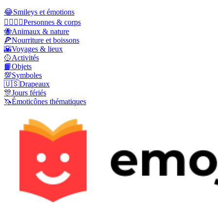
😂
Smileys et émotions
👩‍❤️‍💋‍👨
Personnes & corps
🐝
Animaux & nature
🍕
Nourriture et boissons
🌇
Voyages & lieux
🥎
Activités
📙
Objets
💯
Symboles
🇺🇸
Drapeaux
🎊
Jours fériés
🦄
Émoticônes thématiques