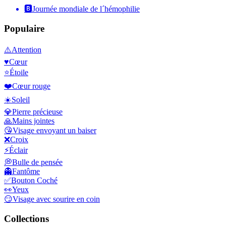
🅱️
Journée mondiale de l´hémophilie
Populaire
⚠️
Attention
♥️
Cœur
⭐
Étoile
❤️
Cœur rouge
☀️
Soleil
💎
Pierre précieuse
🙏
Mains jointes
😘
Visage envoyant un baiser
❌
Croix
⚡
Éclair
💭
Bulle de pensée
👻
Fantôme
✅
Bouton Coché
👀
Yeux
😏
Visage avec sourire en coin
Collections