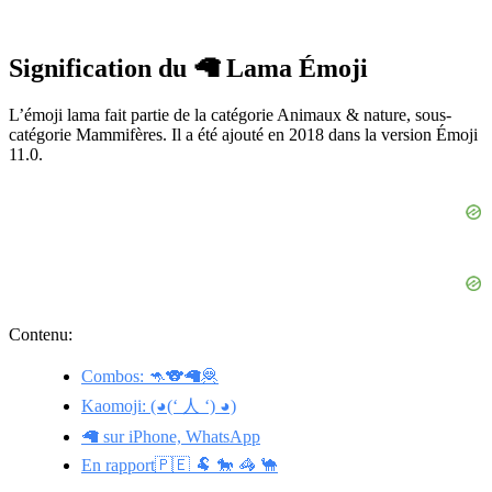
Signification du 🦙 Lama Émoji
L’émoji lama fait partie de la catégorie Animaux & nature, sous-
catégorie Mammifères. Il a été ajouté en 2018 dans la version Émoji
11.0.
Contenu:
Combos: 🦘🐨🦙🦧
Kaomoji: (◕(‘ 人 ‘) ◕)
🦙 sur iPhone, WhatsApp
En rapport🇵🇪 🐏 🐎 🦓 🐪