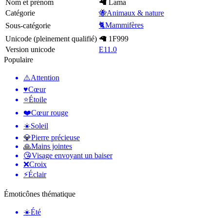
Nom et prénom
🦙 Lama
Catégorie
🐝Animaux & nature
🐈Mammifères
Sous-catégorie
Unicode (pleinement qualifié)
🦙 1F999
Version unicode
E11.0
Populaire
⚠️
Attention
♥️
Cœur
⭐
Étoile
❤️
Cœur rouge
☀️
Soleil
💎
Pierre précieuse
🙏
Mains jointes
😘
Visage envoyant un baiser
❌
Croix
⚡
Éclair
Émoticônes thématique
☀️
Été