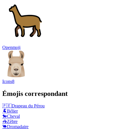
Openmoji
Icons8
Émojis correspondant
🇵🇪
Drapeau du Pérou
🐏
Bélier
🐎
Cheval
🦓
Zèbre
🐪
Dromadaire