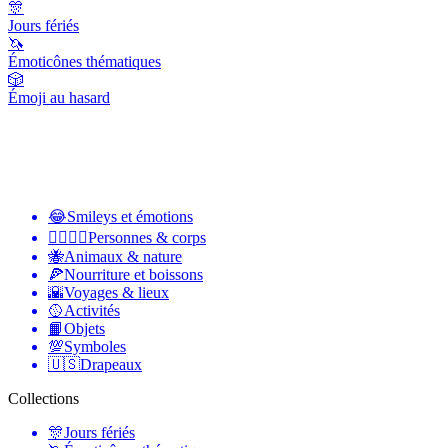
🎊
Jours fériés
🦄
Émoticônes thématiques
🎲
Émoji au hasard
😂
Smileys et émotions
👩‍❤️‍💋‍👨
Personnes & corps
🐝
Animaux & nature
🍕
Nourriture et boissons
🌇
Voyages & lieux
🥎
Activités
📙
Objets
💯
Symboles
🇺🇸
Drapeaux
Collections
🎊
Jours fériés