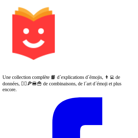
Une collection complète 📙 d´explications d´émojis, 👨‍💻 de
données, 🙅‍♀️🍕🍔🍟 de combinaisons, de l´art d´émoji et plus
encore.