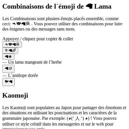
Combinaisons de l´émoji de 🦙 Lama
Les Combinaisons sont plusiers émojis placés ensemble, comme
ceci: 🦘🐨🦙🦧 . Vous pouvez utiliser des combinaisons pour faire
des énigmes ou des messages sans mots.
Appuyez / cliquez pour copier & coller
🦘🐨🦙🦧
🥦🦙🌈
🦙🍀
— Un lama mangeant de l´herbe
🦙🪙
— L´antilope dorée
🐦🦙
Kaomoji
Les Kaomoji sont populaires au Japon pour partager des émotions et
des situations en utilisant les ponctuations et les caractères de la
grammaire japonaise. Par exemple: (◕(‘ 人 ‘) ◕) ! Vous pouvez
utiliser ce style créatif dans les messageries et sur le web pour