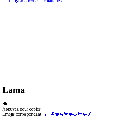
🦄
Émoticônes thématiques
Lama
🦙
Appuyez pour copier
Émojis correspondant
🇵🇪
🐏
🐎
🦓
🐪
🐫
🦌
🐑
🐐
🫏