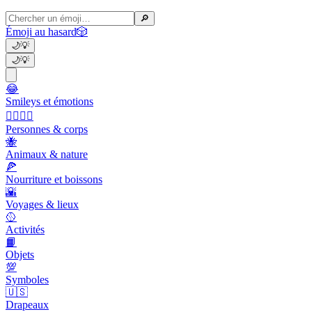
🔎
Émoji au hasard
🎲
🌙
💡
🌙
💡
😂
Smileys et émotions
👩‍❤️‍💋‍👨
Personnes & corps
🐝
Animaux & nature
🍕
Nourriture et boissons
🌇
Voyages & lieux
🥎
Activités
📙
Objets
💯
Symboles
🇺🇸
Drapeaux