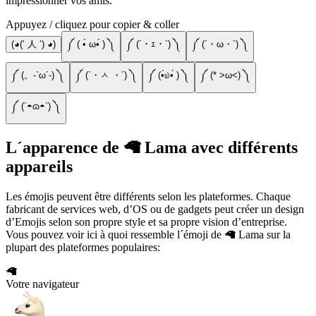
impressionner vos amis.
Appuyez / cliquez pour copier & coller
(◕(‘ 人 ‘) ◕)
༼ ( •̀ ω•́ ) ༽
༼ (´・ｪ・`) ༽
༼ (´・ω・`) ༽
༼ (。-`ω´-) ༽
༼ (`・ㅅ ・´) ༽
༼ (•̀௰•́ ) ༽
༼ (* >ω<) ༽
༼ (´◓ɷ◓`) ༽
L´apparence de 🦙 Lama avec différents
appareils
Les émojis peuvent être différents selon les plateformes. Chaque
fabricant de services web, d’OS ou de gadgets peut créer un design
d’Emojis selon son propre style et sa propre vision d’entreprise.
Vous pouvez voir ici à quoi ressemble l´émoji de 🦙 Lama sur la
plupart des plateformes populaires:
🦙
Votre navigateur