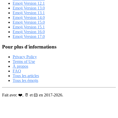
Emoji Version 12.1
Emoji Version 13.0
Emoji Version 13.1
Emoji Version 14.0
Emoji Version 15.0
Emoji Version 15.1
Emoji Version 16.0
Emoji Version 17.0
Pour plus d'informations
Privacy Policy
Terms of Use
À propos
FAQ
Tous les articles
Tous les émojis
Fait avec ❤️, 🥛 et 🐹 en 2017-2026.