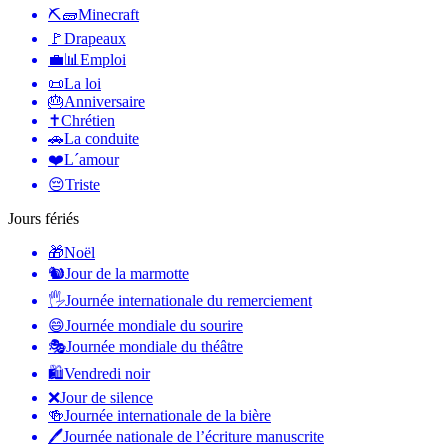
⛏🧱
Minecraft
🚩
Drapeaux
💼📊
Emploi
📜
La loi
🎂
Anniversaire
✝️
Chrétien
🚗
La conduite
❤️
L´amour
😔
Triste
Jours fériés
🎁
Noël
🐿
Jour de la marmotte
🖐
Journée internationale du remerciement
😄
Journée mondiale du sourire
🎭
Journée mondiale du théâtre
🛍
Vendredi noir
❌
Jour de silence
🍻
Journée internationale de la bière
🖊
Journée nationale de l’écriture manuscrite