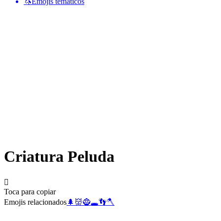
🦄
Emojis temáticos
Criatura Peluda
🫈
Toca para copiar
Emojis relacionados
🌲
👹
🧌
🕳️
👣
🪓