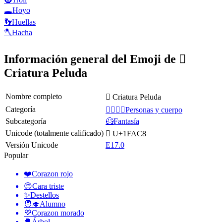
🕳️
Hoyo
👣
Huellas
🪓
Hacha
Información general del Emoji de 🫈
Criatura Peluda
Nombre completo
🫈 Criatura Peluda
Categoría
👩‍❤️‍💋‍👨Personas y cuerpo
Subcategoría
🦸Fantasía
Unicode (totalmente calificado)
🫈 U+1FAC8
Versión Unicode
E17.0
Popular
❤️
Corazon rojo
😔
Cara triste
✨
Destellos
🧑‍🎓
Alumno
💜
Corazon morado
🌳
Árbol