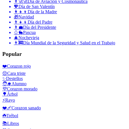
👨‍🚀🚀
Día de Aviación y Cosmonáutica
💖
Día de San Valentín
👩‍👧‍👦
Día de la Madre
🎁
Navidad
👨‍👧‍👦
Día del Padre
👨‍💼
Día del Presidente
🥚🐇
Pascua
🎄
Nochevieja
👨‍🚒
Día Mundial de la Seguridad y Salud en el Trabajo
Popular
❤️
Corazon rojo
😔
Cara triste
✨
Destellos
🧑‍🎓
Alumno
💜
Corazon morado
🌳
Árbol
⚡
Rayo
❤️‍🩹
Corazon sanado
☘️
Trébol
📚
Libros