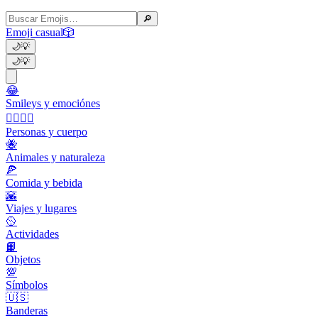
🔎
Emoji casual
🎲
🌙
💡
🌙
💡
😂
Smileys y emociónes
👩‍❤️‍💋‍👨
Personas y cuerpo
🐝
Animales y naturaleza
🍕
Comida y bebida
🌇
Viajes y lugares
🥎
Actividades
📙
Objetos
💯
Símbolos
🇺🇸
Banderas