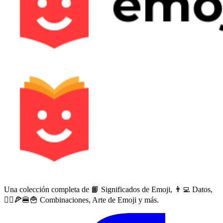
Una colección completa de 📙 Significados de Emoji, 👨‍💻 Datos,
🙅‍♀️🍕🍔🍟 Combinaciones, Arte de Emoji y más.