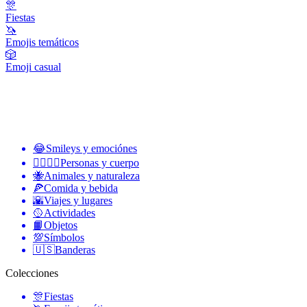
🎊
Fiestas
🦄
Emojis temáticos
🎲
Emoji casual
😂
Smileys y emociónes
👩‍❤️‍💋‍👨
Personas y cuerpo
🐝
Animales y naturaleza
🍕
Comida y bebida
🌇
Viajes y lugares
🥎
Actividades
📙
Objetos
💯
Símbolos
🇺🇸
Banderas
Colecciones
🎊
Fiestas