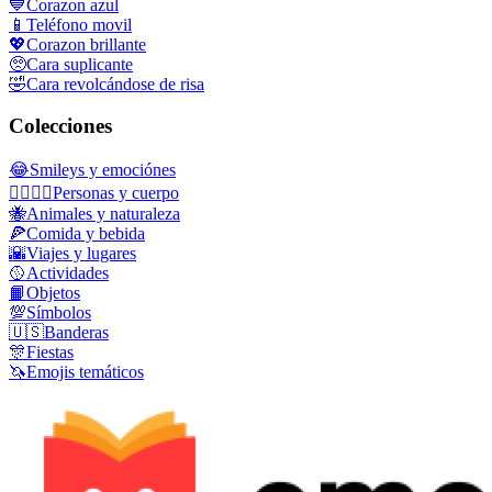
💙
Corazon azul
📱
Teléfono movil
💖
Corazon brillante
🥺
Cara suplicante
🤣
Cara revolcándose de risa
Colecciones
😂
Smileys y emociónes
👩‍❤️‍💋‍👨
Personas y cuerpo
🐝
Animales y naturaleza
🍕
Comida y bebida
🌇
Viajes y lugares
🥎
Actividades
📙
Objetos
💯
Símbolos
🇺🇸
Banderas
🎊
Fiestas
🦄
Emojis temáticos