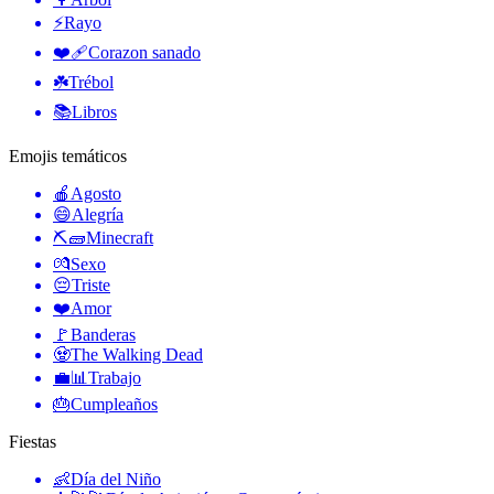
⚡
Rayo
❤️‍🩹
Corazon sanado
☘️
Trébol
📚
Libros
Emojis temáticos
🍎
Agosto
😄
Alegría
⛏🧱
Minecraft
💏
Sexo
😔
Triste
❤️
Amor
🚩
Banderas
🧟
The Walking Dead
💼📊
Trabajo
🎂
Cumpleaños
Fiestas
👶
Día del Niño