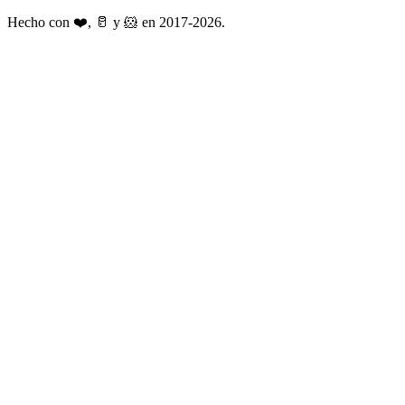
Hecho con ❤️, 🥛 y 🐹 en 2017-2026.