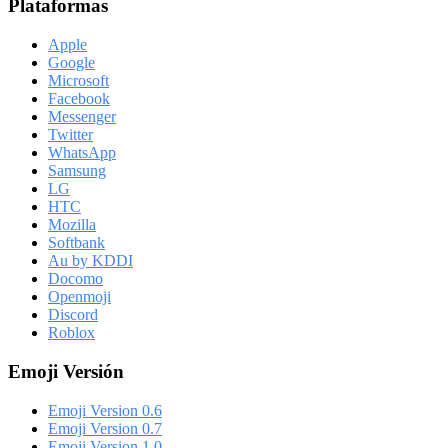
Plataformas
Apple
Google
Microsoft
Facebook
Messenger
Twitter
WhatsApp
Samsung
LG
HTC
Mozilla
Softbank
Au by KDDI
Docomo
Openmoji
Discord
Roblox
Emoji Versión
Emoji Version 0.6
Emoji Version 0.7
Emoji Version 1.0