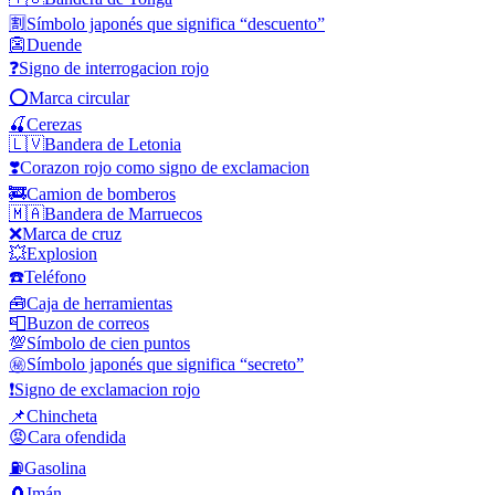
🈹
Símbolo japonés que significa “descuento”
👺
Duende
❓
Signo de interrogacion rojo
⭕
Marca circular
🍒
Cerezas
🇱🇻
Bandera de Letonia
❣️
Corazon rojo como signo de exclamacion
🚒
Camion de bomberos
🇲🇦
Bandera de Marruecos
❌
Marca de cruz
💥
Explosion
☎️
Teléfono
🧰
Caja de herramientas
📮
Buzon de correos
💯
Símbolo de cien puntos
㊙️
Símbolo japonés que significa “secreto”
❗
Signo de exclamacion rojo
📌
Chincheta
😡
Cara ofendida
⛽
Gasolina
🧲
Imán