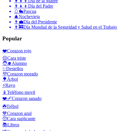
👩‍👧‍👦
Día de la Madre
👨‍👧‍👦
Día del Padre
🥚🐇
Pascua
🎄
Nochevieja
👨‍💼
Día del Presidente
👨‍🚒
Día Mundial de la Seguridad y Salud en el Trabajo
Popular
❤️
Corazon rojo
😔
Cara triste
🧑‍🎓
Alumno
✨
Destellos
💜
Corazon morado
🌳
Árbol
⚡
Rayo
📱
Teléfono movil
❤️‍🩹
Corazon sanado
☘️
Trébol
💙
Corazon azul
🥺
Cara suplicante
📚
Libros