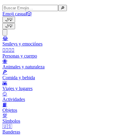
🔎
Emoji casual
🎲
🌙
💡
🌙
💡
😂
Smileys y emociónes
👩‍❤️‍💋‍👨
Personas y cuerpo
🐝
Animales y naturaleza
🍕
Comida y bebida
🌇
Viajes y lugares
🥎
Actividades
📙
Objetos
💯
Símbolos
🇺🇸
Banderas