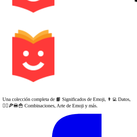
Una colección completa de 📙 Significados de Emoji, 👨‍💻 Datos,
🙅‍♀️🍕🍔🍟 Combinaciones, Arte de Emoji y más.