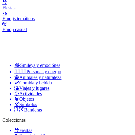
🎊
Fiestas
🦄
Emojis temáticos
🎲
Emoji casual
😂
Smileys y emociónes
👩‍❤️‍💋‍👨
Personas y cuerpo
🐝
Animales y naturaleza
🍕
Comida y bebida
🌇
Viajes y lugares
🥎
Actividades
📙
Objetos
💯
Símbolos
🇺🇸
Banderas
Colecciones
🎊
Fiestas