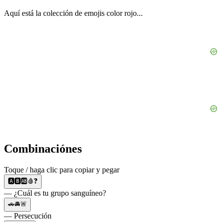
Aquí está la colección de emojis color rojo...
Combinaciónes
Toque / haga clic para copiar y pegar
🅰️🅱️🆎🩸❓
— ¿Cuál es tu grupo sanguíneo?
🚗🚘🚨
— Persecución