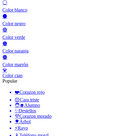
⚪
Color blanco
⚫
Color negro
🟢
Color verde
🟠
Color naranja
🟤
Color marrón
💎
Color cian
Popular
❤️
Corazon rojo
😔
Cara triste
🧑‍🎓
Alumno
✨
Destellos
💜
Corazon morado
🌳
Árbol
⚡
Rayo
📱
Teléfono movil