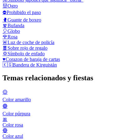
👹
Ogro
⛔
Prohibido el paso
🥊
Guante de boxeo
🧣
Bufanda
🎈
Globo
🌹
Rosa
🚨
Luz de coche de policía
🧧
Sobre rojo de regalo
💢
Símbolo de enfado
♥️
Corazon de baraja de cartas
🇰🇬
Bandera de Kirguistán
Temas relacionados y fiestas
🟡
Color amarillo
🟣
Color púrpura
🎀
Color rosa
🔵
Color azul