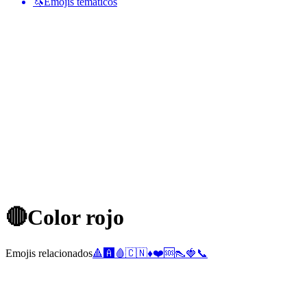
🦄
Emojis temáticos
🔴
Color rojo
Emojis relacionados
🔺
🅰️
🩸
🇨🇳
♦️
❤️
🆘
👠
🍓
📞