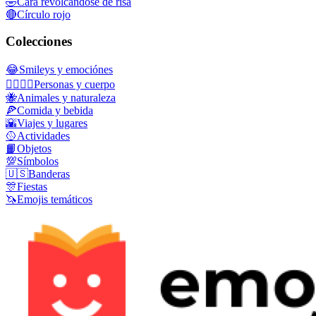
🤣
Cara revolcándose de risa
🔴
Círculo rojo
Colecciones
😂
Smileys y emociónes
👩‍❤️‍💋‍👨
Personas y cuerpo
🐝
Animales y naturaleza
🍕
Comida y bebida
🌇
Viajes y lugares
🥎
Actividades
📙
Objetos
💯
Símbolos
🇺🇸
Banderas
🎊
Fiestas
🦄
Emojis temáticos