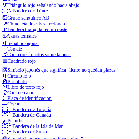
🔻
Triángulo rojo señalando hacia abajo
🇹🇳
Bandera de Túnez
🆎
Grupo sanguíneo AB
📍
Chincheta de cabeza redonda
🚩
Bandera triangular en un poste
♨️
Aguas termales
🛑
Señal octogonal
🍅
Tomate
🤬
Cara con símbolos sobre la boca
🟥
Cuadrado rojo
🈵
Símbolo japonés que significa “lleno; no quedan plazas”
🔴
Círculo rojo
🚫
Prohibido
📕
Libro de texto rojo
🥵
Cara de calor
📛
Placa de identificacion
🚗
Coche
🇹🇷
Bandera de Turquía
🇨🇦
Bandera de Canadá
🧨
Petardo
🇮🇲
Bandera de la Isla de Man
🇨🇭
Bandera de Suiza
🉐
Símbolo japonés que significa “oferta”