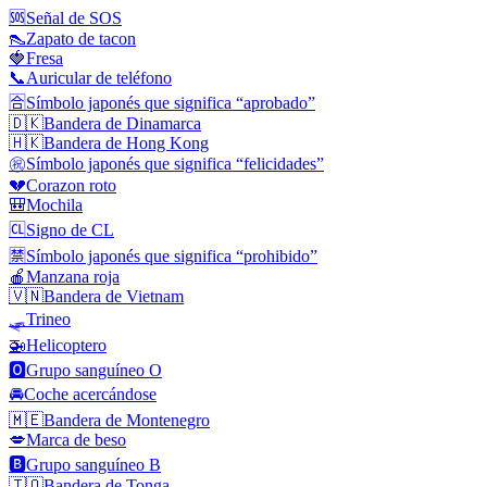
🆘
Señal de SOS
👠
Zapato de tacon
🍓
Fresa
📞
Auricular de teléfono
🈴
Símbolo japonés que significa “aprobado”
🇩🇰
Bandera de Dinamarca
🇭🇰
Bandera de Hong Kong
㊗️
Símbolo japonés que significa “felicidades”
💔
Corazon roto
🎒
Mochila
🆑
Signo de CL
🈲
Símbolo japonés que significa “prohibido”
🍎
Manzana roja
🇻🇳
Bandera de Vietnam
🛷
Trineo
🚁
Helicoptero
🅾️
Grupo sanguíneo O
🚘
Coche acercándose
🇲🇪
Bandera de Montenegro
💋
Marca de beso
🅱️
Grupo sanguíneo B
🇹🇴
Bandera de Tonga