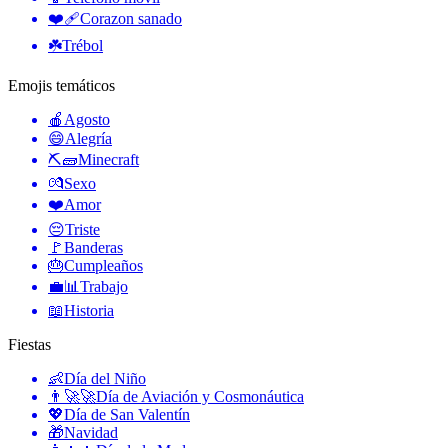
❤️‍🩹
Corazon sanado
☘️
Trébol
Emojis temáticos
🍎
Agosto
😄
Alegría
⛏🧱
Minecraft
💏
Sexo
❤️
Amor
😔
Triste
🚩
Banderas
🎂
Cumpleaños
💼📊
Trabajo
📖
Historia
Fiestas
👶
Día del Niño
👨‍🚀🚀
Día de Aviación y Cosmonáutica
💖
Día de San Valentín
🎁
Navidad