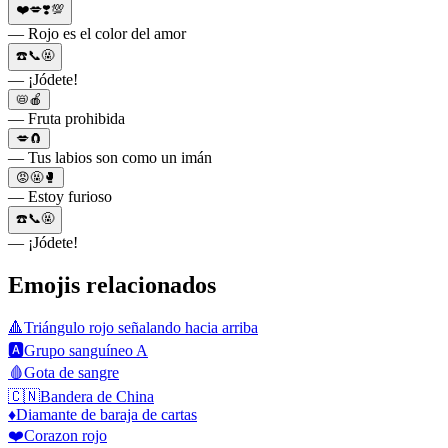
❤️💋❣️💯
— Rojo es el color del amor
☎️📞🤬
— ¡Jódete!
📛🍎
— Fruta prohibida
💋🧲
— Tus labios son como un imán
😡🤬🥊
— Estoy furioso
☎️📞🤬
— ¡Jódete!
Emojis relacionados
🔺
Triángulo rojo señalando hacia arriba
🅰️
Grupo sanguíneo A
🩸
Gota de sangre
🇨🇳
Bandera de China
♦️
Diamante de baraja de cartas
❤️
Corazon rojo