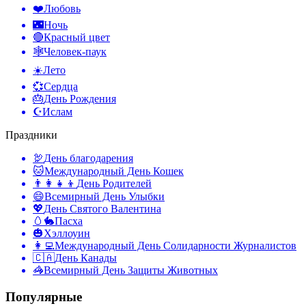
❤️
Любовь
🌃
Ночь
🔴
Красный цвет
🕸️
Человек-паук
☀️
Лето
💞
Сердца
🎂
День Рождения
☪️
Ислам
Праздники
🦃
День благодарения
🐱
Международный День Кошек
👨‍👩‍👧‍👦
День Родителей
😄
Всемирный День Улыбки
💖
День Святого Валентина
🥚🐇
Пасха
🎃
Хэллоуин
👩‍💻
Международный День Солидарности Журналистов
🇨🇦
День Канады
🦓
Всемирный День Защиты Животных
Популярные