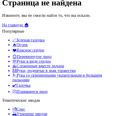
Страница не найдена
Извините, мы не смогли найти то, что вы искали.
На главную 🏠
Популярные
✅
Зеленая галочка
🔥
Огонь
❤️
Красное сердце
🙃
Перевернутое лицо
🫶
Руки в виде сердца
🙏
Сложенные вместе ладони
🙌
Руки, поднятые в знак торжества
🫰
Рука со скрещенными указательным и большим
пальцами
✔️
Галочка
🫠
Плавящееся лицо
Тематические эмодзи
💏
Секс
🌅
Утренние эмодзи