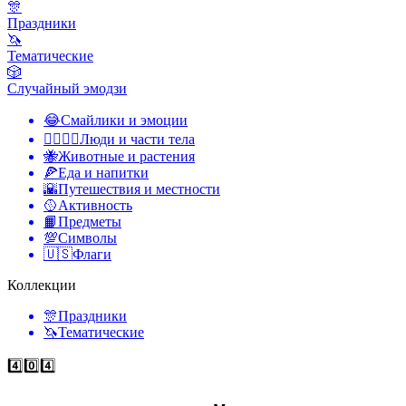
🎊
Праздники
🦄
Тематические
🎲
Случайный эмодзи
😂
Смайлики и эмоции
👩‍❤️‍💋‍👨
Люди и части тела
🐝
Животные и растения
🍕
Еда и напитки
🌇
Путешествия и местности
🥎
Активность
📙
Предметы
💯
Символы
🇺🇸
Флаги
Коллекции
🎊
Праздники
🦄
Тематические
4️⃣0️⃣4️⃣