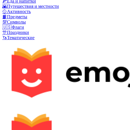
🍕
Еда и напитки
🌇
Путешествия и местности
🥎
Активность
📙
Предметы
💯
Символы
🇺🇸
Флаги
🎊
Праздники
🦄
Тематические