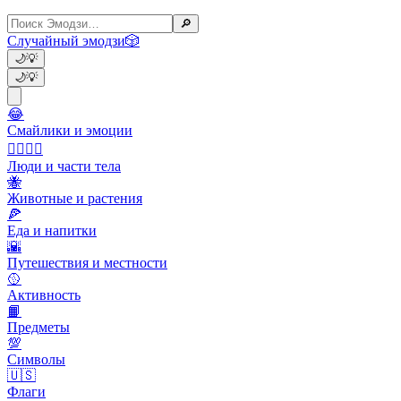
🔎
Случайный эмодзи
🎲
🌙
💡
🌙
💡
😂
Смайлики и эмоции
👩‍❤️‍💋‍👨
Люди и части тела
🐝
Животные и растения
🍕
Еда и напитки
🌇
Путешествия и местности
🥎
Активность
📙
Предметы
💯
Символы
🇺🇸
Флаги