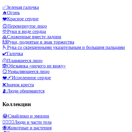
✅
Зеленая галочка
🔥
Огонь
❤️
Красное сердце
🙃
Перевернутое лицо
🫶
Руки в виде сердца
🙏
Сложенные вместе ладони
🙌
Руки, поднятые в знак торжества
🫰
Рука со скрещенными указательным и большим пальцами
✔️
Галочка
🫠
Плавящееся лицо
🙈
Обезьянка «ничего не вижу»
😏
Ухмыляющееся лицо
❤️‍🩹
Исцеленное сердце
❌
Значок креста
🫂
Люди обнимаются
Коллекции
😂
Смайлики и эмоции
👩‍❤️‍💋‍👨
Люди и части тела
🐝
Животные и растения