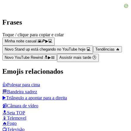
Frases
Toque / clique para copiar e colar
Minha noite casual 🌇🍕▶💻
Novo Stand up está chegando no YouTube hoje 💻
Tendências 🔥
Novo YouTube Rewind 🔝▶📅
Assistir mais tarde 🕓
Emojis relacionados
👍
Polegar para cima
🏁
Bandeira xadrez
▶️
Triângulo a apontar para a direita
📹
Câmara de vídeo
🔝
Seta TOP
📱
Telemovel
🔥
Fogo
📺
Televisão