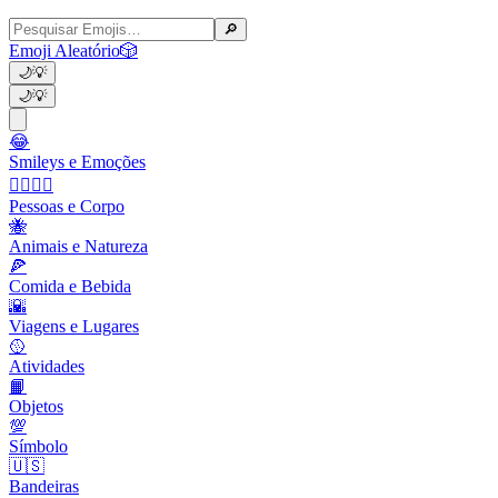
🔎
Emoji Aleatório
🎲
🌙
💡
🌙
💡
😂
Smileys e Emoções
👩‍❤️‍💋‍👨
Pessoas e Corpo
🐝
Animais e Natureza
🍕
Comida e Bebida
🌇
Viagens e Lugares
🥎
Atividades
📙
Objetos
💯
Símbolo
🇺🇸
Bandeiras