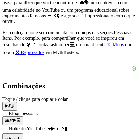
use-a para dizer que você encontrou
👩‍💼🗣
uma entrevista com
uma celebridade no YouTube ou um programa educacional sobre
experimentos famosos
👨‍🔬🧪
e agora está impressionado com o que
ouviu.
Esta coleção pode ser combinada com emojis das seções Pessoas e
Itens. Por exemplo, para compartilhar que você se inspirou em
resenhas de
👗👜
looks fashion
👀💻
ou para discutir
✨ Mitos
que
foram
⚒️ Reprovados
em MythBusters.
Combinações
Toque / clique para copiar e colar
▶️💃🤳
— Blogs pessoais
🌇🍕▶️💻
— Noite do YouTube 👀▶️👨‍🔬🧪