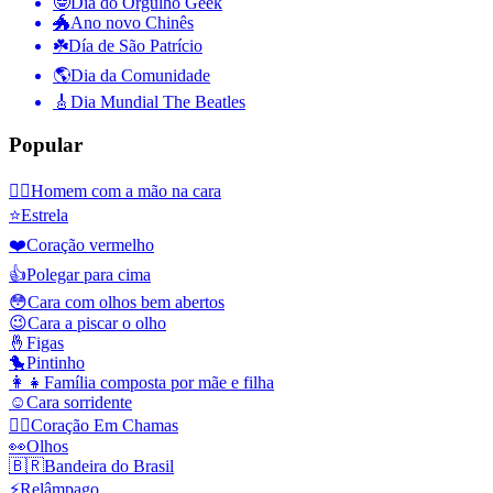
🤓
Dia do Orgulho Geek
🐲
Ano novo Chinês
☘️
Día de São Patrício
🌎
Dia da Comunidade
🎸
Dia Mundial The Beatles
Popular
🤦‍♂️
Homem com a mão na cara
⭐
Estrela
❤️
Coração vermelho
👍
Polegar para cima
😳
Cara com olhos bem abertos
😉
Cara a piscar o olho
🤞
Figas
🐤
Pintinho
👩‍👧
Família composta por mãe e filha
☺️
Cara sorridente
❤️‍🔥
Coração Em Chamas
👀
Olhos
🇧🇷
Bandeira do Brasil
⚡
Relâmpago