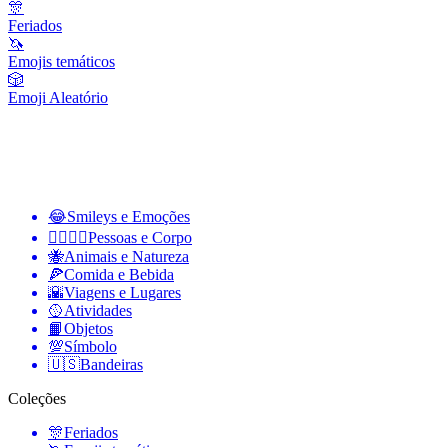
🎊
Feriados
🦄
Emojis temáticos
🎲
Emoji Aleatório
😂
Smileys e Emoções
👩‍❤️‍💋‍👨
Pessoas e Corpo
🐝
Animais e Natureza
🍕
Comida e Bebida
🌇
Viagens e Lugares
🥎
Atividades
📙
Objetos
💯
Símbolo
🇺🇸
Bandeiras
Coleções
🎊
Feriados