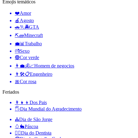
Emojis temáticos
❤️
Amor
🍎
Agosto
🚗🏃🚔
GTA
⛏🧱
Minecraft
💼📊
Trabalho
💏
Sexo
🟢
Cor verde
👨‍💼💰📈
Homem de negocios
👨🛠📋
Engenheiro
🎀
Cor rosa
Feriados
👨‍👧‍👦
Dos Pais
🖐
Dia Mundial do Agradecimento
⛪️
Dia de São Jorge
🥚🐇
Páscoa
👨‍⚕️
Dia do Dentista