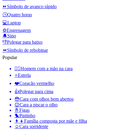
⏩
Símbolo de avanço rápido
🕓
Quatro horas
💻
Laptop
⚙️
Engrenagem
🔔
Sino
👎
Polegar para baixo
⏪
Símbolo de rebobinar
Popular
🤦‍♂️
Homem com a mão na cara
⭐
Estrela
❤️
Coração vermelho
👍
Polegar para cima
😳
Cara com olhos bem abertos
😉
Cara a piscar o olho
🤞
Figas
🐤
Pintinho
👩‍👧
Família composta por mãe e filha
☺️
Cara sorridente