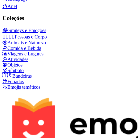
💍
Anel
Coleções
😂
Smileys e Emoções
👩‍❤️‍💋‍👨
Pessoas e Corpo
🐝
Animais e Natureza
🍕
Comida e Bebida
🌇
Viagens e Lugares
🥎
Atividades
📙
Objetos
💯
Símbolo
🇺🇸
Bandeiras
🎊
Feriados
🦄
Emojis temáticos