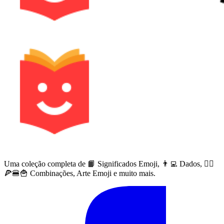
Uma coleção completa de 📙 Significados Emoji, 👨‍💻 Dados, 🙅‍♀️
🍕🍔🍟 Combinações, Arte Emoji e muito mais.