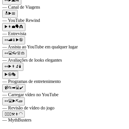
👀▶️🌋⛺
— Canal de Viagens
🔝▶️📅
— YouTube Rewind
▶️👩‍💼🗣👸
— Entrevista
👀🚄📱▶️🤪
— Assista ao YouTube em qualquer lugar
👀💻👓👗👜
— Avaliações de looks elegantes
👀▶️👨‍🔬🧪
▶️🤪🎭
— Programas de entretenimento
📹📂➡️💻✔️
— Carregar vídeo no YouTube
👀💻▶️⛏🧱
— Revisão de vídeo do jogo
🧙‍♂️✨⚒️👨‍🦲
— MythBusters