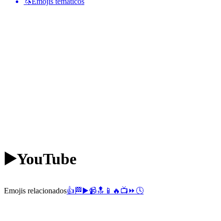
🦄
Emojis temáticos
▶️
YouTube
Emojis relacionados
👍
🏁
▶️
📹
🔝
📱
🔥
📺
⏩
🕓