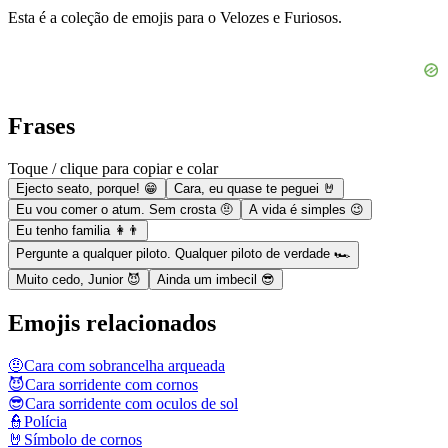
Esta é a coleção de emojis para o Velozes e Furiosos.
Frases
Toque / clique para copiar e colar
Ejecto seato, porque! 😁
Cara, eu quase te peguei 🤘
Eu vou comer o atum. Sem crosta 🤨
A vida é simples 😉
Eu tenho familia 👩👨
Pergunte a qualquer piloto. Qualquer piloto de verdade 🏎
Muito cedo, Junior 😈
Ainda um imbecil 😎
Emojis relacionados
🤨
Cara com sobrancelha arqueada
😈
Cara sorridente com cornos
😎
Cara sorridente com oculos de sol
👮
Polícia
🤘
Símbolo de cornos