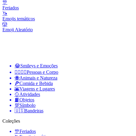
🎊
Feriados
🦄
Emojis temáticos
🎲
Emoji Aleatório
😂
Smileys e Emoções
👩‍❤️‍💋‍👨
Pessoas e Corpo
🐝
Animais e Natureza
🍕
Comida e Bebida
🌇
Viagens e Lugares
🥎
Atividades
📙
Objetos
💯
Símbolo
🇺🇸
Bandeiras
Coleções
🎊
Feriados