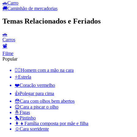
🚗
Carro
🚚
Caminhão de mercadorias
Temas Relacionados e Feriados
🚗
Carros
📽
Filme
Popular
🤦‍♂️
Homem com a mão na cara
⭐
Estrela
❤️
Coração vermelho
👍
Polegar para cima
😳
Cara com olhos bem abertos
😉
Cara a piscar o olho
🤞
Figas
🐤
Pintinho
👩‍👧
Família composta por mãe e filha
☺️
Cara sorridente