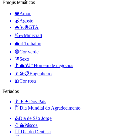
Emojis temáticos
❤️
Amor
🍎
Agosto
🚗🏃🚔
GTA
⛏🧱
Minecraft
💼📊
Trabalho
🟢
Cor verde
💏
Sexo
👨‍💼💰📈
Homem de negocios
👨🛠📋
Engenheiro
🎀
Cor rosa
Feriados
👨‍👧‍👦
Dos Pais
🖐
Dia Mundial do Agradecimento
⛪️
Dia de São Jorge
🥚🐇
Páscoa
👨‍⚕️
Dia do Dentista