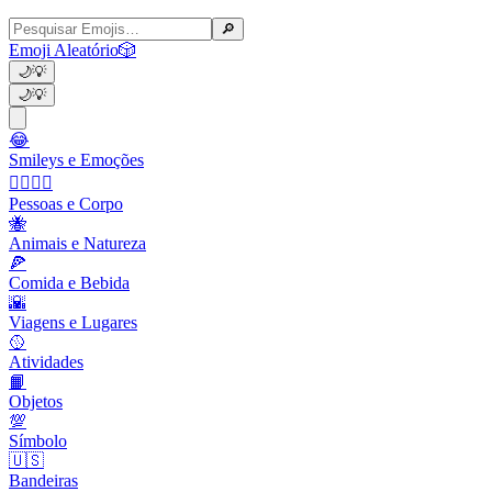
🔎
Emoji Aleatório
🎲
🌙
💡
🌙
💡
😂
Smileys e Emoções
👩‍❤️‍💋‍👨
Pessoas e Corpo
🐝
Animais e Natureza
🍕
Comida e Bebida
🌇
Viagens e Lugares
🥎
Atividades
📙
Objetos
💯
Símbolo
🇺🇸
Bandeiras