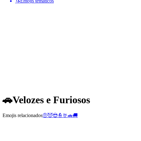
🦄
Emojis temáticos
🚗
Velozes e Furiosos
Emojis relacionados
🤨
😈
😎
👮
🤘
🚗
🚚