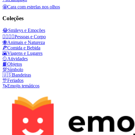
🤩
Cara com estrelas nos olhos
Coleções
😂
Smileys e Emoções
👩‍❤️‍💋‍👨
Pessoas e Corpo
🐝
Animais e Natureza
🍕
Comida e Bebida
🌇
Viagens e Lugares
🥎
Atividades
📙
Objetos
💯
Símbolo
🇺🇸
Bandeiras
🎊
Feriados
🦄
Emojis temáticos