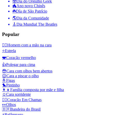
🤓
Dia do Orgulho Geek
🐲
Ano novo Chinês
☘️
Día de São Patrício
🌎
Dia da Comunidade
🎸
Dia Mundial The Beatles
Popular
🤦‍♂️
Homem com a mão na cara
⭐
Estrela
❤️
Coração vermelho
👍
Polegar para cima
😳
Cara com olhos bem abertos
😉
Cara a piscar o olho
🤞
Figas
🐤
Pintinho
👩‍👧
Família composta por mãe e filha
☺️
Cara sorridente
❤️‍🔥
Coração Em Chamas
👀
Olhos
🇧🇷
Bandeira do Brasil
⚡
Relâmpago