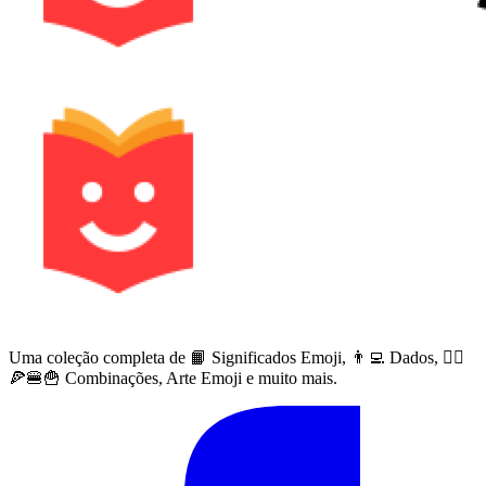
Uma coleção completa de 📙 Significados Emoji, 👨‍💻 Dados, 🙅‍♀️
🍕🍔🍟 Combinações, Arte Emoji e muito mais.