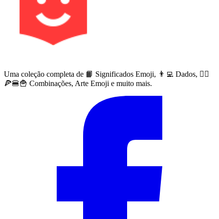
Uma coleção completa de 📙 Significados Emoji, 👨‍💻 Dados, 🙅‍♀️
🍕🍔🍟 Combinações, Arte Emoji e muito mais.