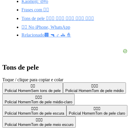
Kaomoji: \ō͡≡o
Frases com 👮‍♂️
Tons de pele 👮🏽‍♂️ 👮🏼‍♂️ 👮🏿‍♂️ 👮🏻‍♂️ 👮🏾‍♂️
👮‍♂️ No iPhone, WhatsApp
Relacionado🏢 🔫 ♂️ 🚓 👮
Tons de pele
Toque / clique para copiar e colar
👮‍♂️
👮🏽‍♂️
Policial Homem
Sem tons de pele
Policial Homem
Tom de pele médio
👮🏼‍♂️
Policial Homem
Tom de pele médio-claro
👮🏿‍♂️
👮🏻‍♂️
Policial Homem
Tom de pele escura
Policial Homem
Tom de pele claro
👮🏾‍♂️
Policial Homem
Tom de pele meio escuro