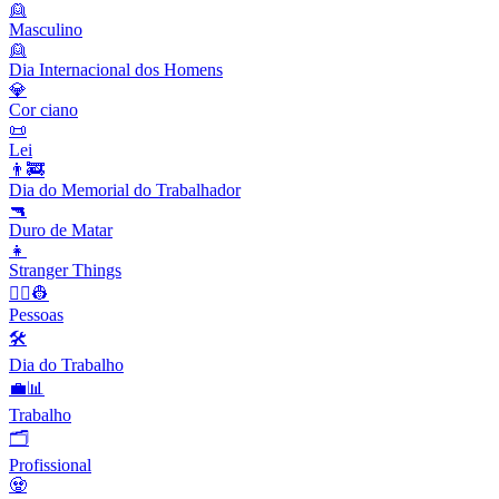
👱
Masculino
👱
Dia Internacional dos Homens
💎
Cor ciano
📜
Lei
👨‍🚒
Dia do Memorial do Trabalhador
🔫
Duro de Matar
👧
Stranger Things
👨‍✈️👷
Pessoas
🛠
Dia do Trabalho
💼📊
Trabalho
🗂
Profissional
🧟