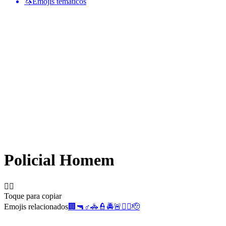
🦄
Emojis temáticos
Policial Homem
👮‍♂️
Toque para copiar
Emojis relacionados
🏢
🔫
♂️
🚓
👮
🚔
🚨
👮‍♀️
🫡