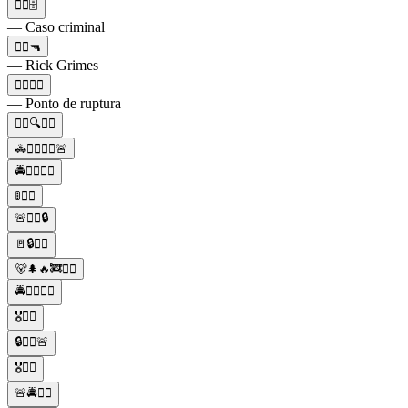
👮‍♂️🗄️
— Caso criminal
👮‍♂️🔫
— Rick Grimes
🏄‍♂️👮‍♂️
— Ponto de ruptura
🕵️‍♀️🔍👮‍♂️
🚓👮‍♂️👮‍♀️🚨
🚔👮‍♂️👮‍♀️
🚦👮‍♂️
🚨👮‍♂️🔒
🚪🔒👮‍♂️
🐻🌲🔥🚒👮‍♂️
🚔👮‍♂️👮‍♀️
🎖️👮‍♂️
🔒👮‍♂️🚨
🎖️👮‍♂️
🚨🚔👮‍♂️