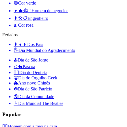
🟢
Cor verde
👨‍💼💰📈
Homem de negocios
👨🛠📋
Engenheiro
🎀
Cor rosa
Feriados
👨‍👧‍👦
Dos Pais
🖐
Dia Mundial do Agradecimento
⛪️
Dia de São Jorge
🥚🐇
Páscoa
👨‍⚕️
Dia do Dentista
🤓
Dia do Orgulho Geek
🐲
Ano novo Chinês
☘️
Día de São Patrício
🌎
Dia da Comunidade
🎸
Dia Mundial The Beatles
Popular
🤦‍♂️
Homem com a mão na cara