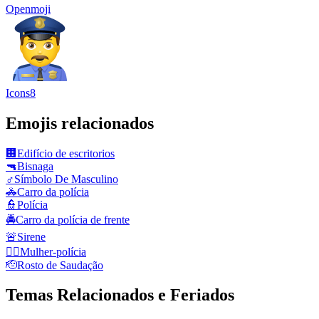
Openmoji
Icons8
Emojis relacionados
🏢
Edifício de escritorios
🔫
Bisnaga
♂️
Símbolo De Masculino
🚓
Carro da polícia
👮
Polícia
🚔
Carro da polícia de frente
🚨
Sirene
👮‍♀️
Mulher‑polícia
🫡
Rosto de Saudação
Temas Relacionados e Feriados