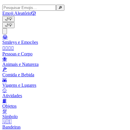
🔎
Emoji Aleatório
🎲
🌙
💡
🌙
💡
😂
Smileys e Emoções
👩‍❤️‍💋‍👨
Pessoas e Corpo
🐝
Animais e Natureza
🍕
Comida e Bebida
🌇
Viagens e Lugares
🥎
Atividades
📙
Objetos
💯
Símbolo
🇺🇸
Bandeiras