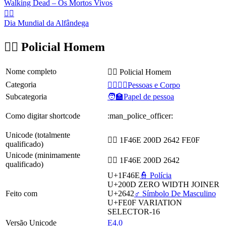
Walking Dead – Os Mortos Vivos
👨‍✈️
Dia Mundial da Alfândega
👮‍♂️ Policial Homem
Nome completo
👮‍♂️ Policial Homem
Categoria
👩‍❤️‍💋‍👨Pessoas e Corpo
Subcategoria
🧑‍🏫Papel de pessoa
Como digitar shortcode
:man_police_officer:
Unicode (totalmente
👮‍♂️ 1F46E 200D 2642 FE0F
qualificado)
Unicode (minimamente
👮‍♂ 1F46E 200D 2642
qualificado)
U+1F46E
👮 Polícia
U+200D
ZERO WIDTH JOINER
Feito com
U+2642
♂️ Símbolo De Masculino
U+FE0F
VARIATION
SELECTOR-16
Versão Unicode
E4.0