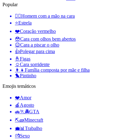
Popular
🤦‍♂️
Homem com a mão na cara
⭐
Estrela
❤️
Coração vermelho
😳
Cara com olhos bem abertos
😉
Cara a piscar o olho
👍
Polegar para cima
🤞
Figas
☺️
Cara sorridente
👩‍👧
Família composta por mãe e filha
🐤
Pintinho
Emojis temáticos
❤️
Amor
🍎
Agosto
🚗🏃🚔
GTA
⛏🧱
Minecraft
💼📊
Trabalho
💏
Sexo