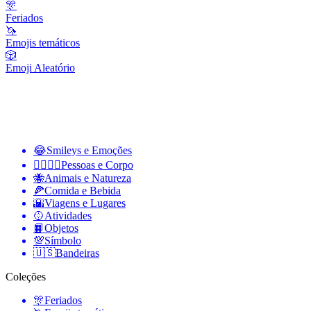
🎊
Feriados
🦄
Emojis temáticos
🎲
Emoji Aleatório
😂
Smileys e Emoções
👩‍❤️‍💋‍👨
Pessoas e Corpo
🐝
Animais e Natureza
🍕
Comida e Bebida
🌇
Viagens e Lugares
🥎
Atividades
📙
Objetos
💯
Símbolo
🇺🇸
Bandeiras
Coleções
🎊
Feriados