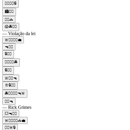
🚶‍♀️👮‍♂️🔒
🏙️👮‍♂️
👮‍♂️🚓
😱🚔👮‍♂️
— Violação da lei
🚨👮‍♂️👮‍♀️💼
🔫👮‍♂️
🔒👮‍♂️
👮‍♂️👮‍♀️🚔
🔒👮‍♂️
🚨👮‍♂️🔫
🚪🔒👮‍♂️
🚔👮‍♂️👮‍♀️🔫🚨
👮‍♂️🔫
— Rick Grimes
💥🔫👮‍♂️
🚨👮‍♂️👮‍♀️🚓💼
👮‍♂️🚨🔒