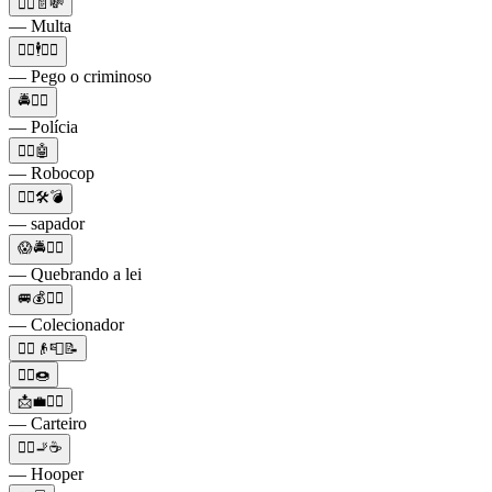
👮‍♂️📄💸
— Multa
👮‍♂️🕴️👮‍♀️
— Pego o criminoso
🚔👮‍♂️
— Polícia
👮‍♂️🤖
— Robocop
👮‍♂️🛠💣
— sapador
😱🚔👮‍♂️
— Quebrando a lei
🚐💰👮‍♂️
— Colecionador
👮‍♂️👴📮📝
👮‍♂️🍩
📩💼👮‍♂️
— Carteiro
👮‍♂️🚬☕
— Hooper