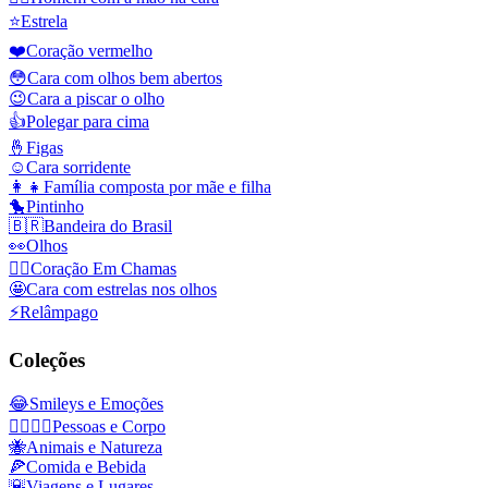
⭐
Estrela
❤️
Coração vermelho
😳
Cara com olhos bem abertos
😉
Cara a piscar o olho
👍
Polegar para cima
🤞
Figas
☺️
Cara sorridente
👩‍👧
Família composta por mãe e filha
🐤
Pintinho
🇧🇷
Bandeira do Brasil
👀
Olhos
❤️‍🔥
Coração Em Chamas
🤩
Cara com estrelas nos olhos
⚡
Relâmpago
Coleções
😂
Smileys e Emoções
👩‍❤️‍💋‍👨
Pessoas e Corpo
🐝
Animais e Natureza
🍕
Comida e Bebida
🌇
Viagens e Lugares