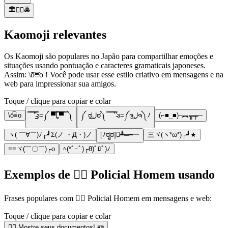
🏛️👮‍♂️🚔
Kaomoji relevantes
Os Kaomoji são populares no Japão para compartilhar emoções e
situações usando pontuação e caracteres gramaticais japoneses.
Assim: \ō͡≡o ! Você pode usar esse estilo criativo em mensagens e na
web para impressionar sua amigos.
Toque / clique para copiar e colar
\ō͡≡o
̿̿ ̿̿ ̿’̿’̵͇̿̿з=༼ ▀̿̿Ĺ̯̿̿▀̿ ̿ ༽
༼ ಠل͟ಠ༽ ̿ ̿ ̿ ̿’̿’̵з=༼ຈل͜ຈ༽ﾉ
(⌐■_■)–︻╦╤─
ヽ( ￣∀￣)ﾉ┌┛Σ(ノ ・Д・)ノ
[ﾉಠೃಠ]︻̷┻̿═━一
三ヾ(ヽ*ω*)┌┛★
≡≡ヾ(￣〇￣)┌ο
ﾍ(*ﾟｰﾟ)┌θ)ﾟﾛﾟ)ﾉ
Exemplos de 👮‍♂️ Policial Homem usando
Frases populares com 👮‍♂️ Policial Homem em mensagens e web:
Toque / clique para copiar e colar
👮‍♂️ Mostre seus documentos! 🪪