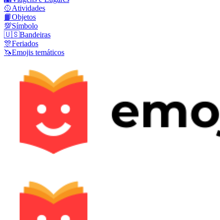
🥎
Atividades
📙
Objetos
💯
Símbolo
🇺🇸
Bandeiras
🎊
Feriados
🦄
Emojis temáticos