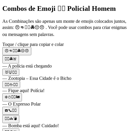
Combos de Emoji 👮‍♂️ Policial Homem
As Combinações são apenas um monte de emojis colocados juntos,
assim: 😠👊👮‍♂️🚔😔😞 . Você pode usar combos para criar enigmas
ou mensagens sem palavras.
Toque / clique para copiar e colar
😠👊👮‍♂️🚔😔😞
👮‍♂️🚔🚨
— A polícia está chegando
🐰🦊👮‍♂️
— Zootopia – Essa Cidade é o Bicho
👮‍♂️🖕👮‍♀️
— Fique aqui! Polícia!
❄️⛄👮‍♂️🚂
— O Expresso Polar
☎️📞👮‍♂️
👮‍♂️🚓💣
— Bomba está aqui! Cuidado!