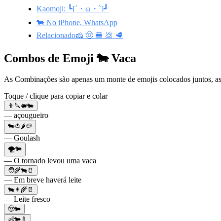
Kaomoji: ┗[´・ω・`]┛
🐄 No iPhone, WhatsApp
Relacionado🧀 🤠 🍔 💩 🥩
Combos de Emoji 🐄 Vaca
As Combinações são apenas um monte de emojis colocados juntos, as
Toque / clique para copiar e colar
👨🔪🐖🐄
— açougueiro
🐄🍅🌶🥔
— Goulash
🌪️🐄
— O tornado levou uma vaca
🧑‍🌾🐄🥛
— Em breve haverá leite
🐄👩‍🌾🥛
— Leite fresco
🤠🐄
👶🐄🍼