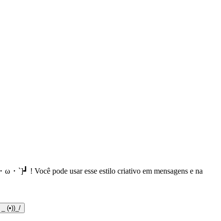
´・ω・`]┛ ! Você pode usar esse estilo criativo em mensagens e na
 _ (•))_/