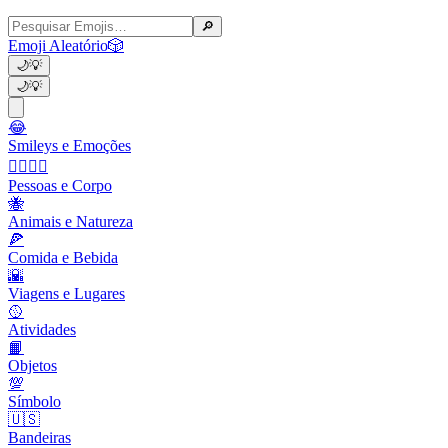
🔎
Emoji Aleatório
🎲
🌙
💡
🌙
💡
😂
Smileys e Emoções
👩‍❤️‍💋‍👨
Pessoas e Corpo
🐝
Animais e Natureza
🍕
Comida e Bebida
🌇
Viagens e Lugares
🥎
Atividades
📙
Objetos
💯
Símbolo
🇺🇸
Bandeiras