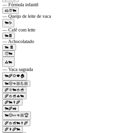
— Fórmula infantil
🧀🥛🐄
— Queijo de leite de vaca
🐄☕
— Café com leite
🐄🍫
— Achocolatado
🐄 🍫
🥺🐄
⛪🐄
— Vaca sagrada
🐄🌾🌻🍁🏠
🐄🤠👊🏼💪🏼
🌾🌞🐄🍚🥣
🌾🍚🥣🔥🐄
🌾🐄👨‍🌾
🐄🌾🚜
🐄🤠👀👊🏼🏆
🌾🍚🥣🐄👨‍🌾
🌾👩‍🌾🐄