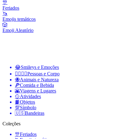
🎊
Feriados
🦄
Emojis temáticos
🎲
Emoji Aleatório
😂
Smileys e Emoções
👩‍❤️‍💋‍👨
Pessoas e Corpo
🐝
Animais e Natureza
🍕
Comida e Bebida
🌇
Viagens e Lugares
🥎
Atividades
📙
Objetos
💯
Símbolo
🇺🇸
Bandeiras
Coleções
🎊
Feriados