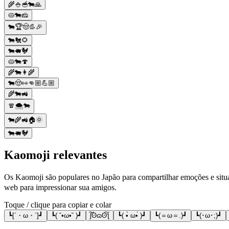
🌾🍚🥣🐄🙏
🥧🐄🧀
🐄🏆🤠👢🎉
🐄🐔🌻
🐄🐖🐓
🥧🐄🍄
🌾🐄👩‍🌾
🐄🤠👀👊🏼💪🏼
🌾🐄🚜
🧣🌨️🐄
🐄🌾🚜🏠🌞
🐄🐖🐓
Kaomoji relevantes
Os Kaomoji são populares no Japão para compartilhar emoções e situ
web para impressionar sua amigos.
Toque / clique para copiar e colar
┗[´・ω・`]┛
┗( ˘•ω•˘ )┛
ʃ͠ʘɷʘ͠ƪ
┗( •̀ ω•́ )┛
┗(＝ω＝.)┛
┗(･ω･;)┛