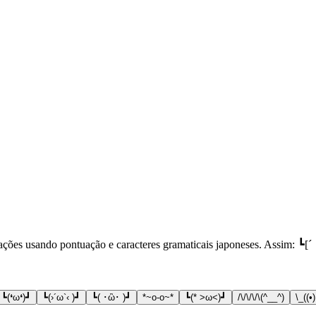
ações usando pontuação e caracteres gramaticais japoneses. Assim: ┗[
┗(❛ω❛)┛
┗(›´ω`‹ )┛
┗( ･ὢ･ )┛
*~o-o~*
┗(* >ω<)┛
/\/\/\/\(^__^)
\_((•)