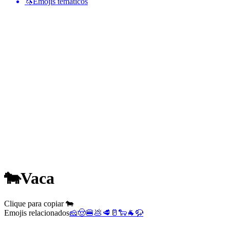
🦄
Emojis temáticos
🐄
Vaca
Clique para copiar 🐄
Emojis relacionados
🧀
🤠
🍔
💩
🥩
🥛
🐑
🐐
🦬