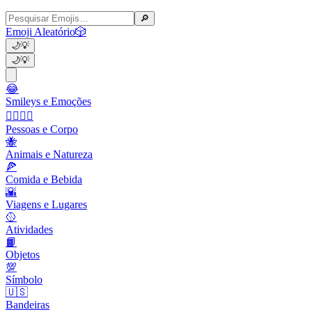
🔎
Emoji Aleatório
🎲
🌙
💡
🌙
💡
😂
Smileys e Emoções
👩‍❤️‍💋‍👨
Pessoas e Corpo
🐝
Animais e Natureza
🍕
Comida e Bebida
🌇
Viagens e Lugares
🥎
Atividades
📙
Objetos
💯
Símbolo
🇺🇸
Bandeiras