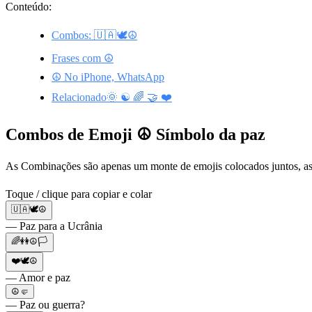
Conteúdo:
Combos: 🇺🇦🕊☮️
Frases com ☮️
☮️ No iPhone, WhatsApp
Relacionado🌞 ☯️ 🌈 🤝 ❤️
Combos de Emoji ☮️ Símbolo da paz
As Combinações são apenas um monte de emojis colocados juntos, as
Toque / clique para copiar e colar
🇺🇦🕊☮️
— Paz para a Ucrânia
🌈👭☮️🏳️
❤️🕊☮️
— Amor e paz
☮️🤛
— Paz ou guerra?