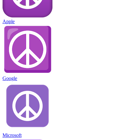
Apple
Google
Microsoft