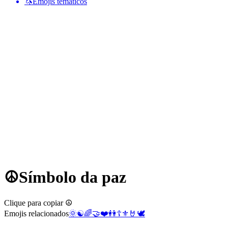
🦄
Emojis temáticos
☮️
Símbolo da paz
Clique para copiar ☮️
Emojis relacionados
🌞
☯️
🌈
🤝
❤️
👭
☦️
⚜️
🤘
🕊️