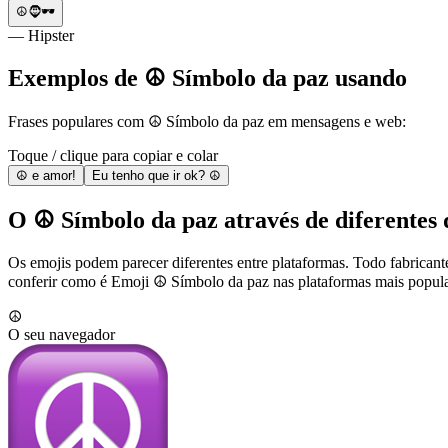
☮️🧔🕶
— Hipster
Exemplos de ☮️ Símbolo da paz usando
Frases populares com ☮️ Símbolo da paz em mensagens e web:
Toque / clique para copiar e colar
☮️ e amor!
Eu tenho que ir ok? ☮️
O ☮️ Símbolo da paz através de diferentes 
Os emojis podem parecer diferentes entre plataformas. Todo fabricant
conferir como é Emoji ☮️ Símbolo da paz nas plataformas mais popula
☮️
O seu navegador