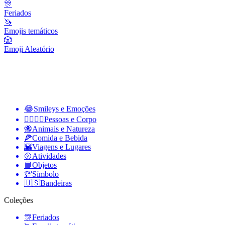
🎊
Feriados
🦄
Emojis temáticos
🎲
Emoji Aleatório
😂
Smileys e Emoções
👩‍❤️‍💋‍👨
Pessoas e Corpo
🐝
Animais e Natureza
🍕
Comida e Bebida
🌇
Viagens e Lugares
🥎
Atividades
📙
Objetos
💯
Símbolo
🇺🇸
Bandeiras
Coleções
🎊
Feriados