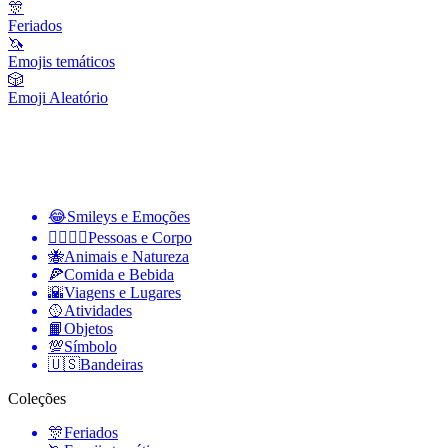
🎊
Feriados
🦄
Emojis temáticos
🎲
Emoji Aleatório
😂
Smileys e Emoções
👩‍❤️‍💋‍👨
Pessoas e Corpo
🐝
Animais e Natureza
🍕
Comida e Bebida
🌇
Viagens e Lugares
🥎
Atividades
📙
Objetos
💯
Símbolo
🇺🇸
Bandeiras
Coleções
🎊
Feriados