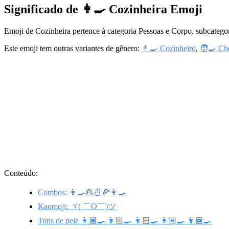
Significado de 👩‍🍳 Cozinheira Emoji
Emoji de Cozinheira pertence à categoria Pessoas e Corpo, subcatego
Este emoji tem outras variantes de gênero:
👨‍🍳 Cozinheiro
,
🧑‍🍳 Ch
Conteúdo:
Combos: 👨‍🍳🥞🍜🍕👩‍🍳
Kaomoji: ヾ( ￣O￣)ツ
Tons de pele 👩🏿‍🍳 👩🏼‍🍳 👩🏻‍🍳 👩🏽‍🍳 👩🏾‍🍳