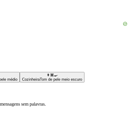
👩🏾‍🍳
pele médio
Cozinheira
Tom de pele meio escuro
 mensagens sem palavras.