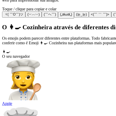
web para impressionar sua amigos.
Toque / clique para copiar e colar
ヾ( ￣O￣)ツ
(︶︹︺)
(￣ヘ￣)
(„ಡωಡ„)
(눈_눈)
<(￣ ﹌ ￣)>
(
O 👩‍🍳 Cozinheira através de diferentes di
Os emojis podem parecer diferentes entre plataformas. Todo fabricant
conferir como é Emoji 👩‍🍳 Cozinheira nas plataformas mais popular
👩‍🍳
O seu navegador
Apple