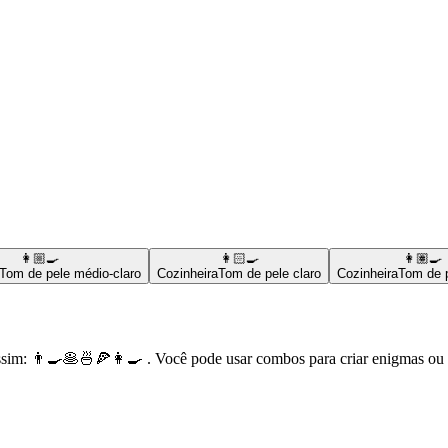
👩🏼‍🍳
👩🏻‍🍳
👩🏽‍🍳
Tom de pele médio-claro
Cozinheira
Tom de pele claro
Cozinheira
Tom de 
sim: 👨‍🍳🥞🍜🍕👩‍🍳 . Você pode usar combos para criar enigmas ou