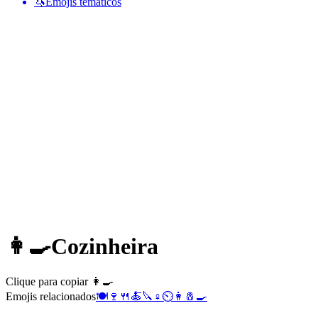
🦄
Emojis temáticos
👩‍🍳
Cozinheira
Clique para copiar 👩‍🍳
Emojis relacionados
🍽️
🍷
🍴
🍝
🔪
♀️
⏲️
👩
🧂
🍳