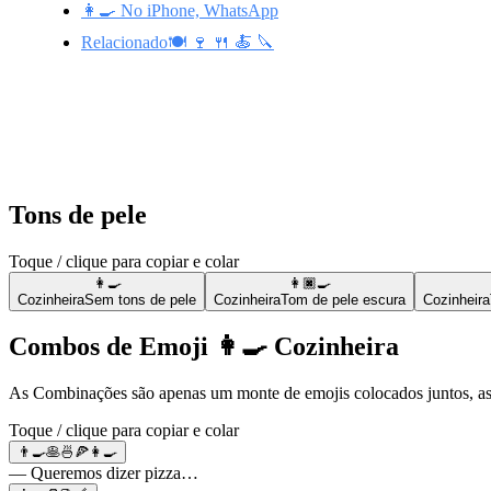
👩‍🍳 No iPhone, WhatsApp
Relacionado🍽️ 🍷 🍴 🍝 🔪
Tons de pele
Toque / clique para copiar e colar
👩‍🍳
👩🏿‍🍳
Cozinheira
Sem tons de pele
Cozinheira
Tom de pele escura
Cozinheira
Combos de Emoji 👩‍🍳 Cozinheira
As Combinações são apenas um monte de emojis colocados juntos, as
Toque / clique para copiar e colar
👨‍🍳🥞🍜🍕👩‍🍳
— Queremos dizer pizza…