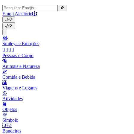
🔎
Emoji Aleatório
🎲
🌙
💡
🌙
💡
😂
Smileys e Emoções
👩‍❤️‍💋‍👨
Pessoas e Corpo
🐝
Animais e Natureza
🍕
Comida e Bebida
🌇
Viagens e Lugares
🥎
Atividades
📙
Objetos
💯
Símbolo
🇺🇸
Bandeiras