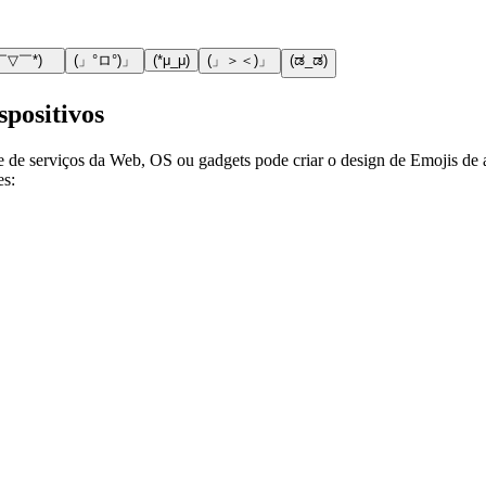
￣▽￣*)ゞ
(」°ロ°)」
(*μ_μ)
(」＞＜)」
(ಡ_ಡ)
spositivos
e de serviços da Web, OS ou gadgets pode criar o design de Emojis de 
es: