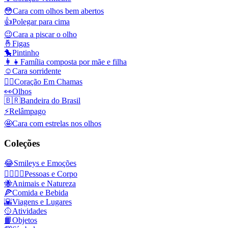
😳
Cara com olhos bem abertos
👍
Polegar para cima
😉
Cara a piscar o olho
🤞
Figas
🐤
Pintinho
👩‍👧
Família composta por mãe e filha
☺️
Cara sorridente
❤️‍🔥
Coração Em Chamas
👀
Olhos
🇧🇷
Bandeira do Brasil
⚡
Relâmpago
🤩
Cara com estrelas nos olhos
Coleções
😂
Smileys e Emoções
👩‍❤️‍💋‍👨
Pessoas e Corpo
🐝
Animais e Natureza
🍕
Comida e Bebida
🌇
Viagens e Lugares
🥎
Atividades
📙
Objetos