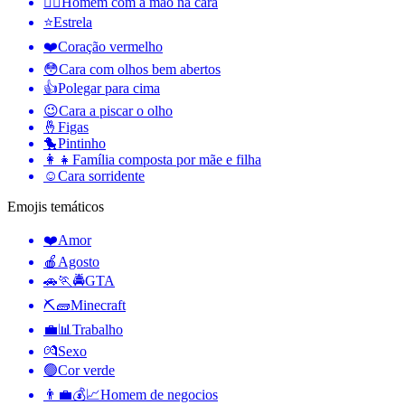
🤦‍♂️
Homem com a mão na cara
⭐
Estrela
❤️
Coração vermelho
😳
Cara com olhos bem abertos
👍
Polegar para cima
😉
Cara a piscar o olho
🤞
Figas
🐤
Pintinho
👩‍👧
Família composta por mãe e filha
☺️
Cara sorridente
Emojis temáticos
❤️
Amor
🍎
Agosto
🚗🏃🚔
GTA
⛏🧱
Minecraft
💼📊
Trabalho
💏
Sexo
🟢
Cor verde
👨‍💼💰📈
Homem de negocios