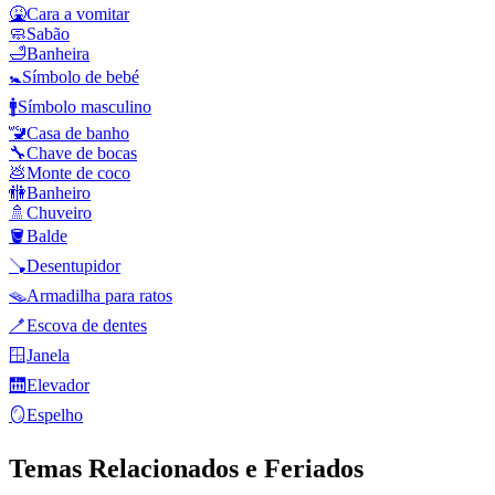
🤮
Cara a vomitar
🧼
Sabão
🛁
Banheira
🚼
Símbolo de bebé
🚹
Símbolo masculino
🚾
Casa de banho
🔧
Chave de bocas
💩
Monte de coco
🚻
Banheiro
🚿
Chuveiro
🪣
Balde
🪠
Desentupidor
🪤
Armadilha para ratos
🪥
Escova de dentes
🪟
Janela
🛗
Elevador
🪞
Espelho
Temas Relacionados e Feriados