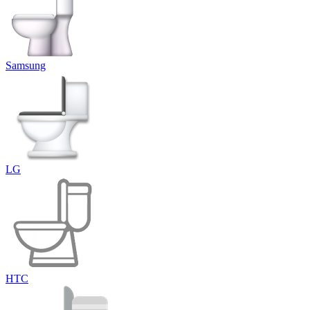
Samsung
LG
HTC