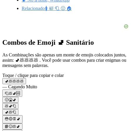
Relacionado🚺 🛀 🧻 🤢 🏠
Combos de Emoji 🚽 Sanitário
As Combinações são apenas um monte de emojis colocados juntos,
assim: 🚽💩💩💩💩 . Você pode usar combos para criar enigmas ou
mensagens sem palavras.
Toque / clique para copiar e colar
🚽💩💩💩💩
— Cagando Muito
🧻💩🚽🆘
🤢🤮🚽
💩🚽🧻
🚽💩🧻
😳🟡👖🚽
📘😊💩🚽