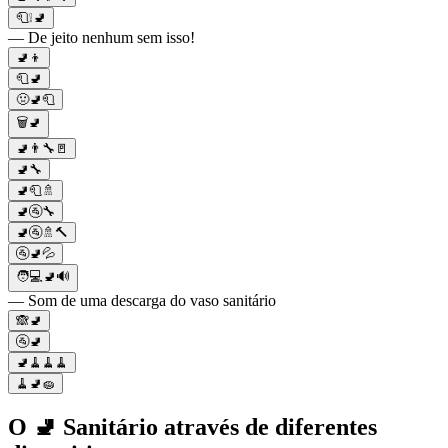
🧻❕🚽
— De jeito nenhum sem isso!
🚽👦
🧻🚽
🤢🚽🧻
🗑️🚽
🚽👨‍🔧🚪
🚽🔧
🚽🧻🚿
🚽🚰🔧
🚽🚰🚿🔨
🚰🚽💦
🧑💻🚽🔊
— Som de uma descarga do vaso sanitário
🙈🚽
🚰🚽
🚽🧹🧹🧹
🧹🚽🧽
O 🚽 Sanitário através de diferentes