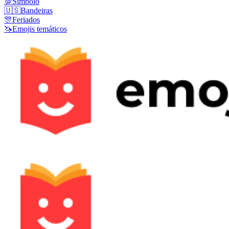
💯
Símbolo
🇺🇸
Bandeiras
🎊
Feriados
🦄
Emojis temáticos