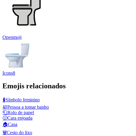
Openmoji
Icons8
Emojis relacionados
🚺
Símbolo feminino
🛀
Pessoa a tomar banho
🧻
Rolo de papel
🤢
Cara enjoada
🏠
Casa
🗑️
Cesto do lixo