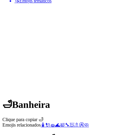
🦄
Emojis temáticos
🛁
Banheira
Clique para copiar 🛁
Emojis relacionados
🧴
🔌
🧽
🌊
🛀
🔧
🧖
🚿
🚱
🧼