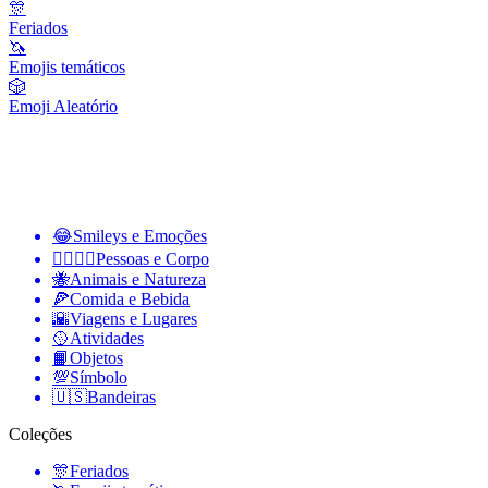
🎊
Feriados
🦄
Emojis temáticos
🎲
Emoji Aleatório
😂
Smileys e Emoções
👩‍❤️‍💋‍👨
Pessoas e Corpo
🐝
Animais e Natureza
🍕
Comida e Bebida
🌇
Viagens e Lugares
🥎
Atividades
📙
Objetos
💯
Símbolo
🇺🇸
Bandeiras
Coleções
🎊
Feriados