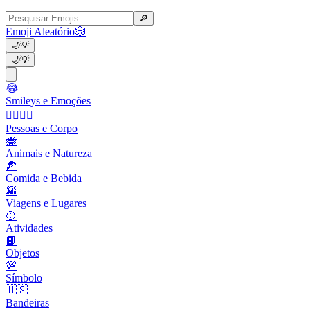
🔎
Emoji Aleatório
🎲
🌙
💡
🌙
💡
😂
Smileys e Emoções
👩‍❤️‍💋‍👨
Pessoas e Corpo
🐝
Animais e Natureza
🍕
Comida e Bebida
🌇
Viagens e Lugares
🥎
Atividades
📙
Objetos
💯
Símbolo
🇺🇸
Bandeiras