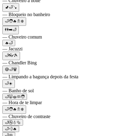
— Chuveiro à noite
🚽🛁🪠
— Bloqueio no banheiro
🛁🧑🔥🚿❄️
👫➡️🛁
— Chuveiro comum
🔥🛁
— Jacuzzi
🛁👓🎾
— Chandler Bing
😅🛁🗑
— Limpando a bagunça depois da festa
🛁☀️
— Banho de sol
🛁🐷🧽🧼🧑
— Hora de te limpar
🛁🧑🔥🚿❄️
— Chuveiro de contraste
🛁🚰💧🔩
🛁💨🔥
🛁🧼