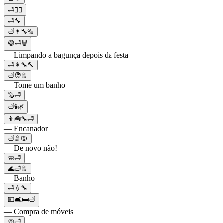
🛁🧖‍♀️
🛁🔧
🛁👨‍🔧🔩
😅🛁🗑
— Limpando a bagunça depois da festa
🛁👩‍🔧🔨
🛁🧑🚿
— Tome um banho
🦫🛁
🛁🕯️🌿
👨🧰🔧🛁
— Encanador
🛁🚿🙀
— De novo não!
🧼🛁
🌊🛁🚿
— Banho
🛁💧🔧
💵🛋🛏🛁
— Compra de móveis
🧼🛁