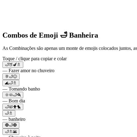
Combos de Emoji 🛁 Banheira
As Combinações são apenas um monte de emojis colocados juntos, as
Toque / clique para copiar e colar
🛁🍑🍆🚿
— Fazer amor no chuveiro
🥂🛁😊
🌊🛁🚿
— Tomando banho
🌞🧼🛁🪮
— Bom dia
🛁🛀🐥🐤
🛁🚿
— banheiro
🧿🛁🧿
🛁🚿🌇