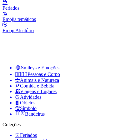
🎊
Feriados
🦄
Emojis temáticos
🎲
Emoji Aleatório
😂
Smileys e Emoções
👩‍❤️‍💋‍👨
Pessoas e Corpo
🐝
Animais e Natureza
🍕
Comida e Bebida
🌇
Viagens e Lugares
🥎
Atividades
📙
Objetos
💯
Símbolo
🇺🇸
Bandeiras
Coleções
🎊
Feriados