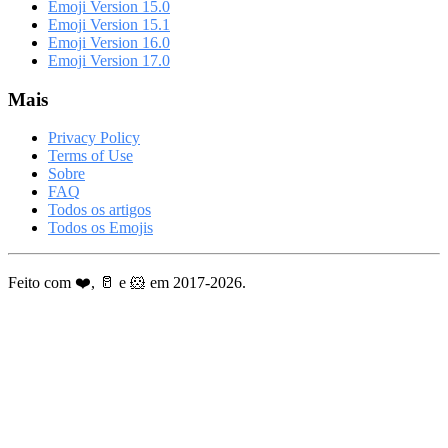
Emoji Version 15.0
Emoji Version 15.1
Emoji Version 16.0
Emoji Version 17.0
Mais
Privacy Policy
Terms of Use
Sobre
FAQ
Todos os artigos
Todos os Emojis
Feito com ❤️, 🥛 e 🐹 em 2017-2026.