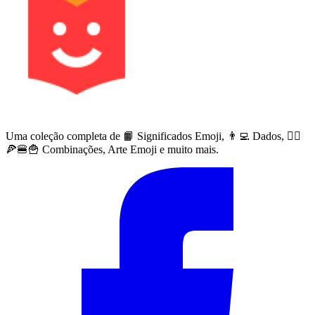
Uma coleção completa de 📙 Significados Emoji, 👨‍💻 Dados, 🙅‍♀️
🍕🍔🍟 Combinações, Arte Emoji e muito mais.