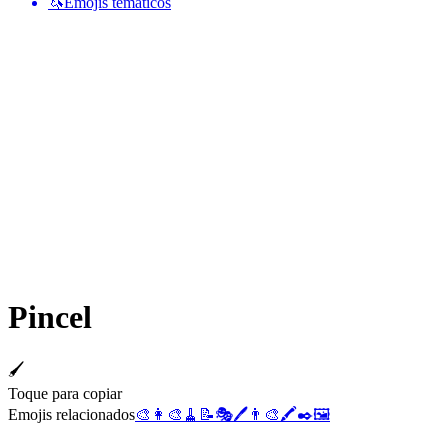
🦄
Emojis temáticos
Pincel
🖌️
Toque para copiar
Emojis relacionados
🎨
👩‍🎨
🧹
📝
🎭
🖊️
👨‍🎨
🖍️
✒️
🖼️