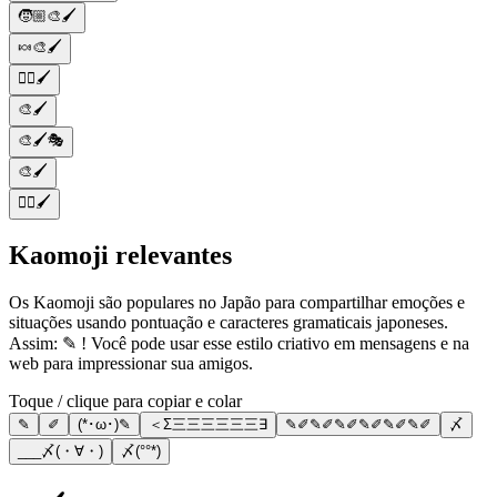
🧒🏼🎨🖌️
🍬🎨🖌️
💆‍♀️🖌️
🎨🖌️
🎨🖌️🎭
🎨🖌️
🧖‍♀️🖌️
Kaomoji relevantes
Os Kaomoji são populares no Japão para compartilhar emoções e
situações usando pontuação e caracteres gramaticais japoneses.
Assim: ✎ ! Você pode usar esse estilo criativo em mensagens e na
web para impressionar sua amigos.
Toque / clique para copiar e colar
✎
✐
(*･ω･)✎
＜Σ三三三三三三∃
✎✐✎✐✎✐✎✐✎✐✎✐
〆
___〆(・∀・)
〆(°°*)