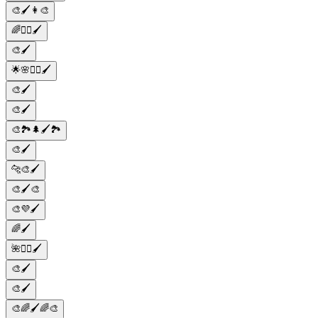
🎨🖌️👩‍🎨
🌈💆‍♀️🖌️
🎨🖌️
🌟🌸💆‍♀️🖌️
🎨🖌️
🎨🖌️
🎨🏞️🌲🖌️🏞️
🎨🖌️
🐆🎨🖌️
🎨🖌️🎨
🎨💜🖌️
🌈🖌️
🌺💇‍♀️🖌️
🎨🖌️
🎨🖌️
🎨🌈🖌️🌈🎨