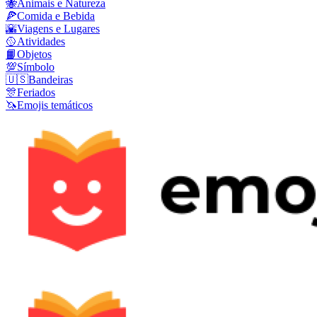
🐝
Animais e Natureza
🍕
Comida e Bebida
🌇
Viagens e Lugares
🥎
Atividades
📙
Objetos
💯
Símbolo
🇺🇸
Bandeiras
🎊
Feriados
🦄
Emojis temáticos