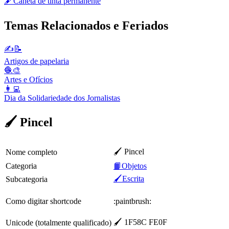
🖋️
Caneta de tinta permanente
Temas Relacionados e Feriados
✍📝
Artigos de papelaria
🧶🎨
Artes e Ofícios
👩‍💻
Dia da Solidariedade dos Jornalistas
🖌️ Pincel
🖌️ Pincel
Nome completo
Categoria
📙Objetos
🖌️Escrita
Subcategoria
Como digitar shortcode
:paintbrush:
🖌️ 1F58C FE0F
Unicode (totalmente qualificado)