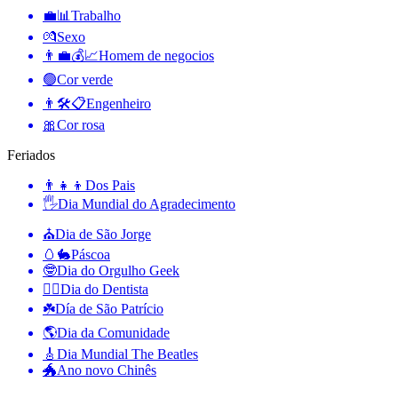
💼📊
Trabalho
💏
Sexo
👨‍💼💰📈
Homem de negocios
🟢
Cor verde
👨🛠📋
Engenheiro
🎀
Cor rosa
Feriados
👨‍👧‍👦
Dos Pais
🖐
Dia Mundial do Agradecimento
⛪️
Dia de São Jorge
🥚🐇
Páscoa
🤓
Dia do Orgulho Geek
👨‍⚕️
Dia do Dentista
☘️
Día de São Patrício
🌎
Dia da Comunidade
🎸
Dia Mundial The Beatles
🐲
Ano novo Chinês