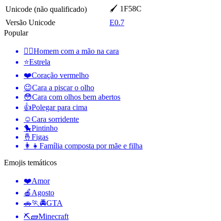
🖌 1F58C
Unicode (não qualificado)
Versão Unicode
E0.7
Popular
🤦‍♂️
Homem com a mão na cara
⭐
Estrela
❤️
Coração vermelho
😉
Cara a piscar o olho
😳
Cara com olhos bem abertos
👍
Polegar para cima
☺️
Cara sorridente
🐤
Pintinho
🤞
Figas
👩‍👧
Família composta por mãe e filha
Emojis temáticos
❤️
Amor
🍎
Agosto
🚗🏃🚔
GTA
⛏🧱
Minecraft