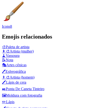
Icons8
Emojis relacionados
🎨
Paleta de artista
👩‍🎨
Artista (mulher)
🧹
Vassoura
📝
Nota
🎭
Artes cénicas
🖊️
Esferográfica
👨‍🎨
Artista (homem)
🖍️
Lápis de cera
✒️
Ponta De Caneta Tinteiro
🖼️
Moldura com fotografia
✏️
Lápis