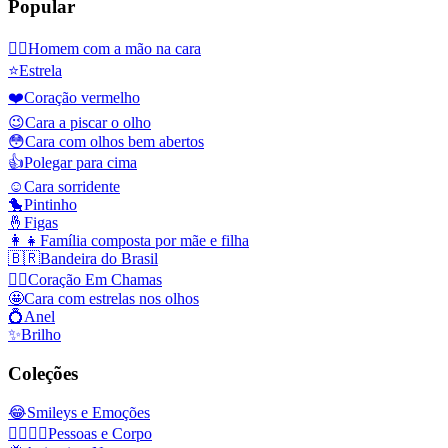
Popular
🤦‍♂️
Homem com a mão na cara
⭐
Estrela
❤️
Coração vermelho
😉
Cara a piscar o olho
😳
Cara com olhos bem abertos
👍
Polegar para cima
☺️
Cara sorridente
🐤
Pintinho
🤞
Figas
👩‍👧
Família composta por mãe e filha
🇧🇷
Bandeira do Brasil
❤️‍🔥
Coração Em Chamas
🤩
Cara com estrelas nos olhos
💍
Anel
✨
Brilho
Coleções
😂
Smileys e Emoções
👩‍❤️‍💋‍👨
Pessoas e Corpo