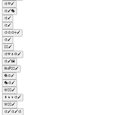
🎨💜🖌️
🎨🖌️🎭
🎨🖌️
🎨🖌️
🎨🎨🎨➗🖌️
🎨🖌️
💇‍♀️🖌️
🎨🌹🌷🌻🖌️
🎨🖌️🖼️
🌺🌈💇‍♀️🖌️
🧶🎨🖌️
🎭🎨🖌️
🌸🧖‍♀️🖌️
👩‍👧‍👦🎨🖌️
🌸💇‍♀️🖌️
🎨🖌️🎨🖌️🎨