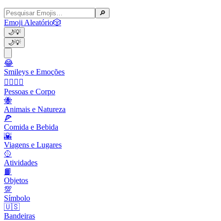
🔎
Emoji Aleatório
🎲
🌙
💡
🌙
💡
😂
Smileys e Emoções
👩‍❤️‍💋‍👨
Pessoas e Corpo
🐝
Animais e Natureza
🍕
Comida e Bebida
🌇
Viagens e Lugares
🥎
Atividades
📙
Objetos
💯
Símbolo
🇺🇸
Bandeiras