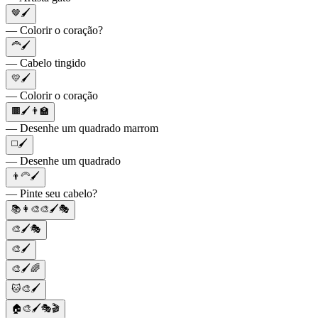
🤎🖌️
— Colorir o coração?
🦰🖌️
— Cabelo tingido
💛🖌️
— Colorir o coração
🟫🖌️👨‍🏫
— Desenhe um quadrado marrom
◻️🖌️
— Desenhe um quadrado
👨‍🦳🖌️
— Pinte seu cabelo?
📚👩‍🎨🎨🖌️🎭
🎨🖌️🎭
🎨🖌️
🎨🖌️🌈
🐱🎨🖌️
🏠🎨🖌️🎭🎬