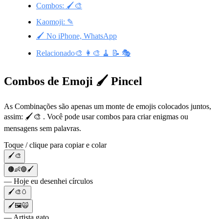
Combos: 🖌️🎨
Kaomoji: ✎
🖌️ No iPhone, WhatsApp
Relacionado🎨 👩‍🎨 🧹 📝 🎭
Combos de Emoji 🖌️ Pincel
As Combinações são apenas um monte de emojis colocados juntos,
assim: 🖌️🎨 . Você pode usar combos para criar enigmas ou
mensagens sem palavras.
Toque / clique para copiar e colar
🖌️🎨
🟤👶🟣🖌️
— Hoje eu desenhei círculos
🖌️🎨🥚
🖌️🖼️🙀
— Artista gato