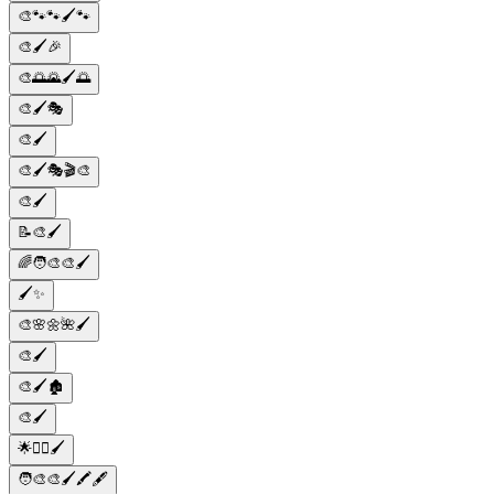
🎨🐾🐾🖌️🐾
🎨🖌️🎉
🎨🌅🌄🖌️🌅
🎨🖌️🎭
🎨🖌️
🎨🖌️🎭🎬🎨
🎨🖌️
📝🎨🖌️
🌈🧑‍🎨🎨🖌️
🖌️✨
🎨🌸🌼🌺🖌️
🎨🖌️
🎨🖌️🏚️
🎨🖌️
🌟💆‍♀️🖌️
🧑‍🎨🎨🖌️🖍️🖋️