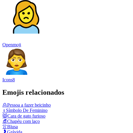
Openmoji
Icons8
Emojis relacionados
🙎
Pessoa a fazer beicinho
♀️
Símbolo De Feminino
😾
Cara de gato furioso
👒
Chapéu com laço
👚
Blusa
🤰
Grávida