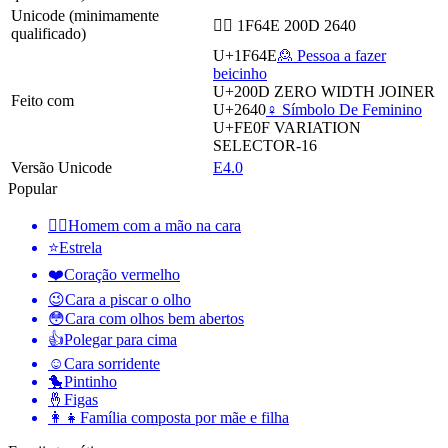
Unicode (minimamente
🙎‍♀ 1F64E 200D 2640
qualificado)
U+1F64E
🙎 Pessoa a fazer
beicinho
U+200D
ZERO WIDTH JOINER
Feito com
U+2640
♀️ Símbolo De Feminino
U+FE0F
VARIATION
SELECTOR-16
Versão Unicode
E4.0
Popular
🤦‍♂️
Homem com a mão na cara
⭐
Estrela
❤️
Coração vermelho
😉
Cara a piscar o olho
😳
Cara com olhos bem abertos
👍
Polegar para cima
☺️
Cara sorridente
🐤
Pintinho
🤞
Figas
👩‍👧
Família composta por mãe e filha