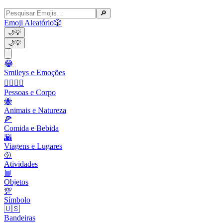
🔎
Emoji Aleatório
🎲
🌙
💡
🌙
💡
😂
Smileys e Emoções
👩‍❤️‍💋‍👨
Pessoas e Corpo
🐝
Animais e Natureza
🍕
Comida e Bebida
🌇
Viagens e Lugares
🥎
Atividades
📙
Objetos
💯
Símbolo
🇺🇸
Bandeiras