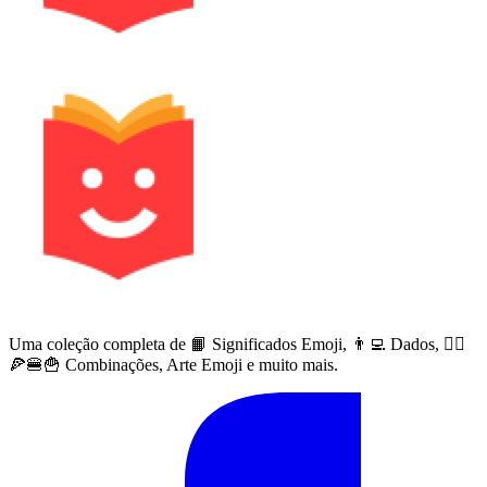
Uma coleção completa de 📙 Significados Emoji, 👨‍💻 Dados, 🙅‍♀️
🍕🍔🍟 Combinações, Arte Emoji e muito mais.