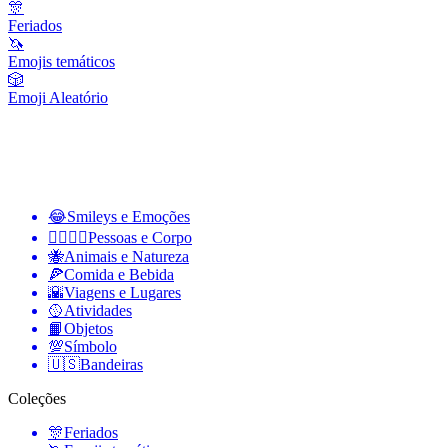
🎊
Feriados
🦄
Emojis temáticos
🎲
Emoji Aleatório
😂
Smileys e Emoções
👩‍❤️‍💋‍👨
Pessoas e Corpo
🐝
Animais e Natureza
🍕
Comida e Bebida
🌇
Viagens e Lugares
🥎
Atividades
📙
Objetos
💯
Símbolo
🇺🇸
Bandeiras
Coleções
🎊
Feriados