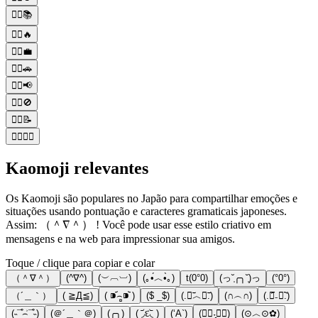
🙎‍♀️📚
🙎‍♀️🔥
🙎‍♀️💼
🙎‍♀️🚗
🙎‍♀️📢
🙎‍♀️🚫
🙎‍♀️📝
🙎‍♀️💁‍♀️
Kaomoji relevantes
Os Kaomoji são populares no Japão para compartilhar emoções e
situações usando pontuação e caracteres gramaticais japoneses.
Assim: （＾∇＾） ! Você pode usar esse estilo criativo em
mensagens e na web para impressionar sua amigos.
Toque / clique para copiar e colar
（＾∇＾）
(^∇^)
(︶︹︺)
(｡•́︿•̀｡)
t(0°0)
(っ˘̩╭╮˘̩)っ
(°0°)
（´＿｀）
( ≧Д≦)
( ⁍᷄⌢̻⁍᷅ )
($ _$)
(.﹒︣︿﹒︣.)
(∩︵∩)
(.﹒︠₋﹒︡.)
(˵¯͒⌢͗¯͒˵)
(＠´＿｀＠)
(╭╮)
( ◞᷄દ◟᷅ )
(‘A`)
(⋅⃘˕̭⋅⃘)
(⊙︿⊙✿)