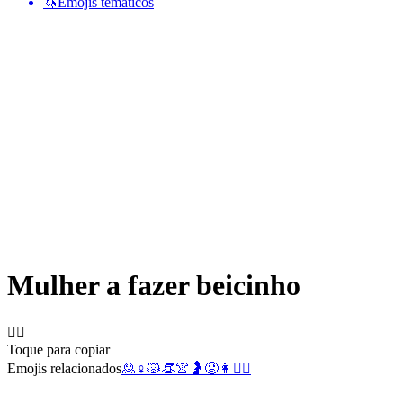
🦄
Emojis temáticos
Mulher a fazer beicinho
🙎‍♀️
Toque para copiar
Emojis relacionados
🙎
♀️
😾
👒
👚
🤰
😡
👩
🙎‍♂️