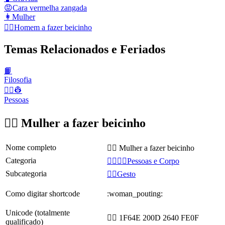
😡
Cara vermelha zangada
👩
Mulher
🙎‍♂️
Homem a fazer beicinho
Temas Relacionados e Feriados
📙
Filosofia
👨‍✈️👷
Pessoas
🙎‍♀️ Mulher a fazer beicinho
Nome completo
🙎‍♀️ Mulher a fazer beicinho
Categoria
👩‍❤️‍💋‍👨Pessoas e Corpo
Subcategoria
🙅‍♀️Gesto
Como digitar shortcode
:woman_pouting:
Unicode (totalmente
🙎‍♀️ 1F64E 200D 2640 FE0F
qualificado)