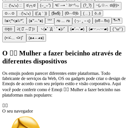
:: ˓(ᑊᘩᑊ⁎) ::
ಠ╭╮ಠ
(⌣_⌣”)
٩꒰´·⌢•｀꒱۶⁼³₌₃
(?_?)
~(｡☉︵ ಠ@)>
⊙︿⊙
˓˓(ᑊᘩᑊ⁎)
((´д｀))
($w$)
(Θ︹Θ)ს
( .. )
ōۃō
꒰๑˃͈꒳˂͈๑꒱ﾉ*ﾞ̥
(๑′°︿°๑)
°^°
ಗಾ ﹏ ಗಾ
(っ- ‸ – ς)
(oꆤ︵ꆤo)
ᵟຶᴖ ᵟຶ
⊛ठ̯⊛
੨( ･᷄ ︵･᷅ )ｼ
ヽ(●ﾟ´Д｀ﾟ●)ﾉﾟ
(▰˘︹˘▰)
(▰︶︹︺▰)
(´°ω°`)
(⌯˃̶᷄ ﹏ ˂̶᷄⌯)ﾟ
(๑◕︵◕๑)
O 🙎‍♀️ Mulher a fazer beicinho através de
diferentes dispositivos
Os emojis podem parecer diferentes entre plataformas. Todo
fabricante de serviços da Web, OS ou gadgets pode criar o design de
Emojis de acordo com seu próprio estilo e visão corporativa. Aqui
você pode conferir como é Emoji 🙎‍♀️ Mulher a fazer beicinho nas
plataformas mais populares:
🙎‍♀️
O seu navegador