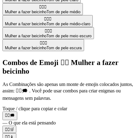
🙎🏽‍♀️
Mulher a fazer beicinho
Tom de pele médio
🙎🏼‍♀️
Mulher a fazer beicinho
Tom de pele médio-claro
🙎🏾‍♀️
Mulher a fazer beicinho
Tom de pele meio escuro
🙎🏿‍♀️
Mulher a fazer beicinho
Tom de pele escura
Combos de Emoji 🙎‍♀️ Mulher a fazer
beicinho
As Combinações são apenas um monte de emojis colocados juntos,
assim: 🙎‍♀️🗯️ . Você pode usar combos para criar enigmas ou
mensagens sem palavras.
Toque / clique para copiar e colar
🙎‍♀️🗯️
— O que ela está pensando
🙎‍♀️🛒
🙎‍♀️📱