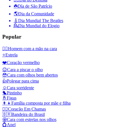
☘️
Día de São Patrício
🌎
Dia da Comunidade
🎸
Dia Mundial The Beatles
💁
Dia Mundial do Elogio
Popular
🤦‍♂️
Homem com a mão na cara
⭐
Estrela
❤️
Coração vermelho
😉
Cara a piscar o olho
😳
Cara com olhos bem abertos
👍
Polegar para cima
☺️
Cara sorridente
🐤
Pintinho
🤞
Figas
👩‍👧
Família composta por mãe e filha
❤️‍🔥
Coração Em Chamas
🇧🇷
Bandeira do Brasil
🤩
Cara com estrelas nos olhos
💍
Anel