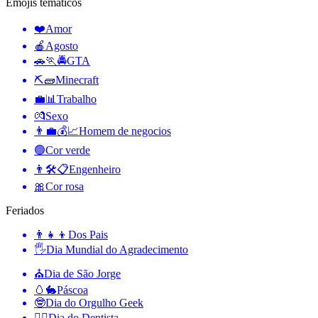
Emojis temáticos
❤️
Amor
🍎
Agosto
🚗🏃🚔
GTA
⛏🧱
Minecraft
💼📊
Trabalho
💏
Sexo
👨‍💼💰📈
Homem de negocios
🟢
Cor verde
👨🛠📋
Engenheiro
🎀
Cor rosa
Feriados
👨‍👧‍👦
Dos Pais
🖐
Dia Mundial do Agradecimento
⛪️
Dia de São Jorge
🥚🐇
Páscoa
🤓
Dia do Orgulho Geek
👨‍⚕️
Dia do Dentista