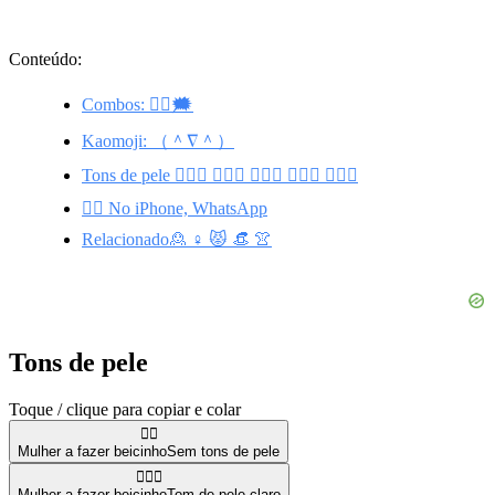
Conteúdo:
Combos: 🙎‍♀️🗯️
Kaomoji: （＾∇＾）
Tons de pele 🙎🏻‍♀️ 🙎🏽‍♀️ 🙎🏼‍♀️ 🙎🏾‍♀️ 🙎🏿‍♀️
🙎‍♀️ No iPhone, WhatsApp
Relacionado🙎 ♀️ 😾 👒 👚
Tons de pele
Toque / clique para copiar e colar
🙎‍♀️
Mulher a fazer beicinho
Sem tons de pele
🙎🏻‍♀️
Mulher a fazer beicinho
Tom de pele claro