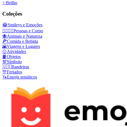
✨
Brilho
Coleções
😂
Smileys e Emoções
👩‍❤️‍💋‍👨
Pessoas e Corpo
🐝
Animais e Natureza
🍕
Comida e Bebida
🌇
Viagens e Lugares
🥎
Atividades
📙
Objetos
💯
Símbolo
🇺🇸
Bandeiras
🎊
Feriados
🦄
Emojis temáticos