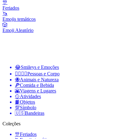
🎊
Feriados
🦄
Emojis temáticos
🎲
Emoji Aleatório
😂
Smileys e Emoções
👩‍❤️‍💋‍👨
Pessoas e Corpo
🐝
Animais e Natureza
🍕
Comida e Bebida
🌇
Viagens e Lugares
🥎
Atividades
📙
Objetos
💯
Símbolo
🇺🇸
Bandeiras
Coleções
🎊
Feriados