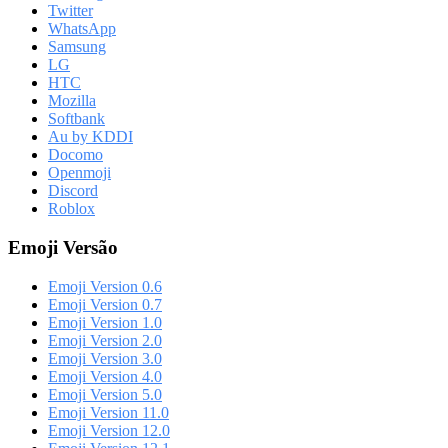
Twitter
WhatsApp
Samsung
LG
HTC
Mozilla
Softbank
Au by KDDI
Docomo
Openmoji
Discord
Roblox
Emoji Versão
Emoji Version 0.6
Emoji Version 0.7
Emoji Version 1.0
Emoji Version 2.0
Emoji Version 3.0
Emoji Version 4.0
Emoji Version 5.0
Emoji Version 11.0
Emoji Version 12.0