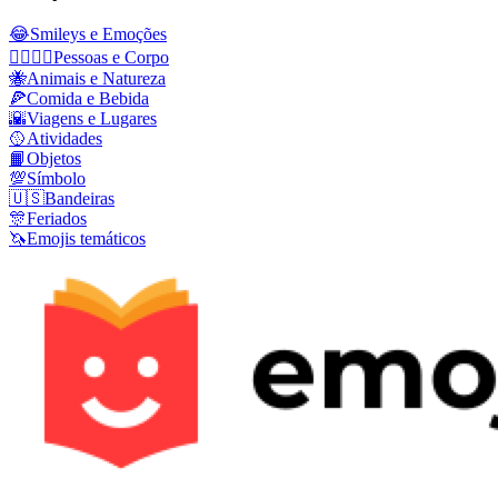
😂
Smileys e Emoções
👩‍❤️‍💋‍👨
Pessoas e Corpo
🐝
Animais e Natureza
🍕
Comida e Bebida
🌇
Viagens e Lugares
🥎
Atividades
📙
Objetos
💯
Símbolo
🇺🇸
Bandeiras
🎊
Feriados
🦄
Emojis temáticos