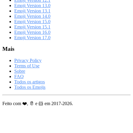
Emoji Version 12.1
Emoji Version 13.0
Emoji Version 13.1
Emoji Version 14.0
Emoji Version 15.0
Emoji Version 15.1
Emoji Version 16.0
Emoji Version 17.0
Mais
Privacy Policy
Terms of Use
Sobre
FAQ
Todos os artigos
Todos os Emojis
Feito com ❤️, 🥛 e 🐹 em 2017-2026.