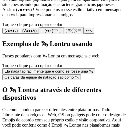
situações usando pontuação e caracteres gramaticais japoneses.
Assim: (v●ᴥ●v) ! Você pode usar esse estilo criativo em mensagens
e na web para impressionar sua amigos.
Toque / clique para copiar e colar
(v●ᴥ●v)
(V●ᴥ●V)
:: (•ᴥ• )́`́’́`́’⻍
(:ᘌꇤ⁐ꃳ 三
•~<
Exemplos de 🦦 Lontra usando
Frases populares com 🦦 Lontra em mensagens e web:
Toque / clique para copiar e colar
Ela nada tão facilmente que é como se fosse uma 🦦
Os caras da equipe de natação são como 🦦
O 🦦 Lontra através de diferentes
dispositivos
Os emojis podem parecer diferentes entre plataformas. Todo
fabricante de serviços da Web, OS ou gadgets pode criar o design de
Emojis de acordo com seu próprio estilo e visão corporativa. Aqui
você pode conferir como é Emoji 🦦 Lontra nas plataformas mais