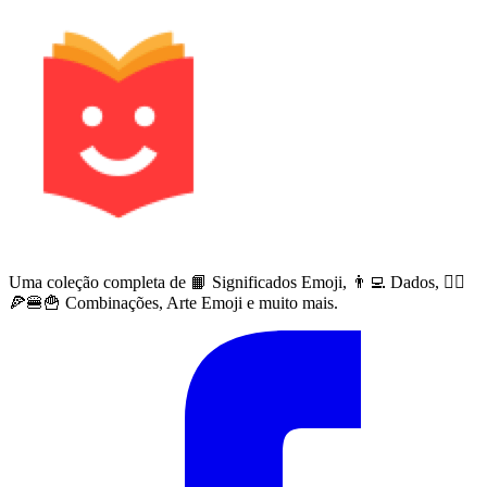
Uma coleção completa de 📙 Significados Emoji, 👨‍💻 Dados, 🙅‍♀️
🍕🍔🍟 Combinações, Arte Emoji e muito mais.