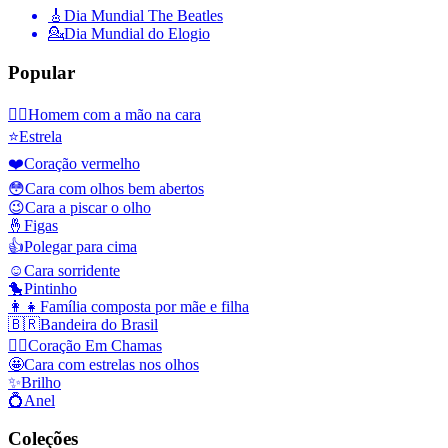
🎸
Dia Mundial The Beatles
💁
Dia Mundial do Elogio
Popular
🤦‍♂️
Homem com a mão na cara
⭐
Estrela
❤️
Coração vermelho
😳
Cara com olhos bem abertos
😉
Cara a piscar o olho
🤞
Figas
👍
Polegar para cima
☺️
Cara sorridente
🐤
Pintinho
👩‍👧
Família composta por mãe e filha
🇧🇷
Bandeira do Brasil
❤️‍🔥
Coração Em Chamas
🤩
Cara com estrelas nos olhos
✨
Brilho
💍
Anel
Coleções