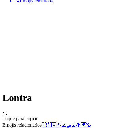
🦄
Emojis temáticos
Lontra
🦦
Toque para copiar
Emojis relacionados
🇦🇩
🈺
🦥
🦶
🛹
🧦
🧆
🈵
🦫