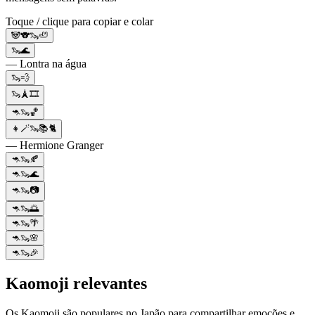
Toque / clique para copiar e colar
🐼🐨🦦🦥
🦦🌊
— Lontra na água
🦦💨
🦦🗼🎞️
🦘🦦🏀
👧🪄🦦📚🐈
— Hermione Granger
🦘🦦🍂
🦘🦦🌊
🦘🦦📷
🦘🦦🌅
🦘🦦🌴
🦘🦦🌸
🦘🦦🎉
Kaomoji relevantes
Os Kaomoji são populares no Japão para compartilhar emoções e