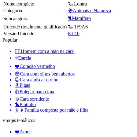
Nome completo
🦦 Lontra
Categoria
🐝Animais e Natureza
🐈Mamífero
Subcategoria
Unicode (totalmente qualificado)
🦦 1F9A6
Versão Unicode
E12.0
Popular
🤦‍♂️
Homem com a mão na cara
⭐
Estrela
❤️
Coração vermelho
😳
Cara com olhos bem abertos
😉
Cara a piscar o olho
🤞
Figas
👍
Polegar para cima
☺️
Cara sorridente
🐤
Pintinho
👩‍👧
Família composta por mãe e filha
Emojis temáticos
❤️
Amor