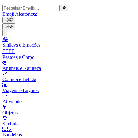
🔎
Emoji Aleatório
🎲
🌙
💡
🌙
💡
😂
Smileys e Emoções
👩‍❤️‍💋‍👨
Pessoas e Corpo
🐝
Animais e Natureza
🍕
Comida e Bebida
🌇
Viagens e Lugares
🥎
Atividades
📙
Objetos
💯
Símbolo
🇺🇸
Bandeiras