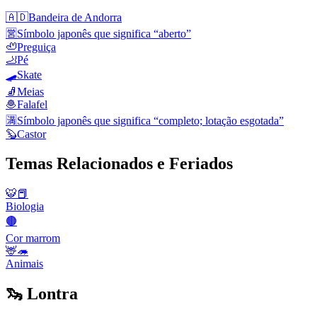
🇦🇩
Bandeira de Andorra
🈺
Símbolo japonês que significa “aberto”
🦥
Preguiça
🦶
Pé
🛹
Skate
🧦
Meias
🧆
Falafel
🈵
Símbolo japonês que significa “completo; lotação esgotada”
🦫
Castor
Temas Relacionados e Feriados
🐯📕
Biologia
🟤
Cor marrom
🦌🦔
Animais
🦦 Lontra