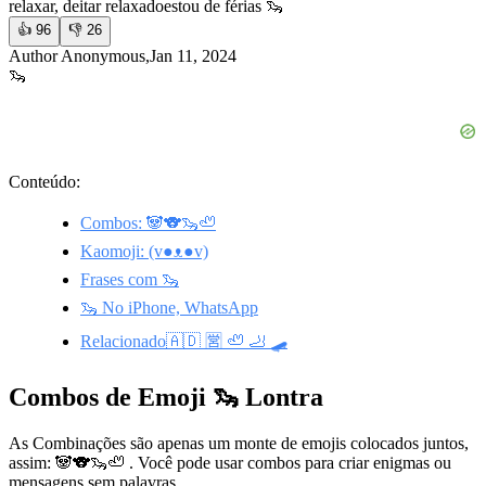
relaxar, deitar relaxado
estou de férias 🦦
👍
96
👎
26
Author Anonymous,Jan 11, 2024
🦦
Conteúdo:
Combos: 🐼🐨🦦🦥
Kaomoji: (v●ᴥ●v)
Frases com 🦦
🦦 No iPhone, WhatsApp
Relacionado🇦🇩 🈺 🦥 🦶 🛹
Combos de Emoji 🦦 Lontra
As Combinações são apenas um monte de emojis colocados juntos,
assim: 🐼🐨🦦🦥 . Você pode usar combos para criar enigmas ou
mensagens sem palavras.