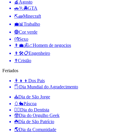
🍎
Agosto
🚗🏃🚔
GTA
⛏🧱
Minecraft
💼📊
Trabalho
🟢
Cor verde
💏
Sexo
👨‍💼💰📈
Homem de negocios
👨🛠📋
Engenheiro
✝️
Cristão
Feriados
👨‍👧‍👦
Dos Pais
🖐
Dia Mundial do Agradecimento
⛪️
Dia de São Jorge
🥚🐇
Páscoa
👨‍⚕️
Dia do Dentista
🤓
Dia do Orgulho Geek
☘️
Día de São Patrício
🌎
Dia da Comunidade