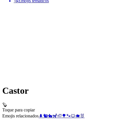
🦄
Emojis temáticos
Castor
🦫
Toque para copiar
Emojis relacionados
🌲
🐿️
🐇
🦨
🦥
🌳
🐾
🐱
🐗
🐰