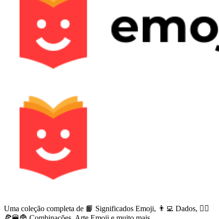
Uma coleção completa de 📙 Significados Emoji, 👨‍💻 Dados, 🙅‍♀️
🍕🍔🍟 Combinações, Arte Emoji e muito mais.