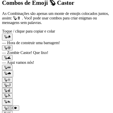
Combos de Emoji 🦫 Castor
As Combinações são apenas um monte de emojis colocados juntos,
assim: 🦫🪵 . Você pode usar combos para criar enigmas ou
mensagens sem palavras.
Toque / clique para copiar e colar
🦫🪵
— Hora de construir uma barragem!
🦫🧟
— Zombie Castor! Que lixo!
🦫🌊
— Aqui vamos nós!
🦫💤
🦫🌧️
🦫🌞
🦫🛁
🦫🍎
🦫🎾
🦫🏊
🦫🇨🇦🍁