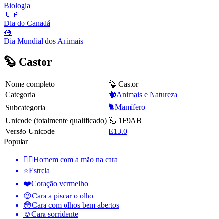
Biologia
🇨🇦
Dia do Canadá
🦓
Dia Mundial dos Animais
🦫 Castor
Nome completo
🦫 Castor
Categoria
🐝Animais e Natureza
🐈Mamífero
Subcategoria
Unicode (totalmente qualificado)
🦫 1F9AB
Versão Unicode
E13.0
Popular
🤦‍♂️
Homem com a mão na cara
⭐
Estrela
❤️
Coração vermelho
😉
Cara a piscar o olho
😳
Cara com olhos bem abertos
☺️
Cara sorridente