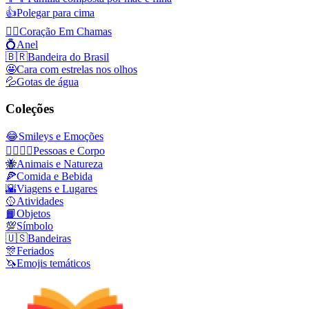
👍
Polegar para cima
❤️‍🔥
Coração Em Chamas
💍
Anel
🇧🇷
Bandeira do Brasil
🤩
Cara com estrelas nos olhos
💦
Gotas de água
Coleções
😂
Smileys e Emoções
👩‍❤️‍💋‍👨
Pessoas e Corpo
🐝
Animais e Natureza
🍕
Comida e Bebida
🌇
Viagens e Lugares
🥎
Atividades
📙
Objetos
💯
Símbolo
🇺🇸
Bandeiras
🎊
Feriados
🦄
Emojis temáticos