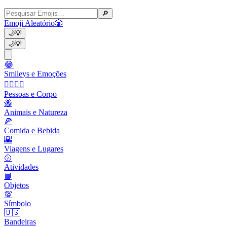
🔎
Emoji Aleatório
🎲
🌙
💡
🌙
💡
😂
Smileys e Emoções
👩‍❤️‍💋‍👨
Pessoas e Corpo
🐝
Animais e Natureza
🍕
Comida e Bebida
🌇
Viagens e Lugares
🥎
Atividades
📙
Objetos
💯
Símbolo
🇺🇸
Bandeiras