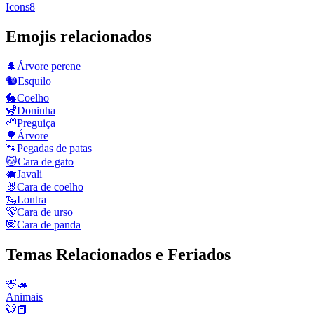
Icons8
Emojis relacionados
🌲
Árvore perene
🐿️
Esquilo
🐇
Coelho
🦨
Doninha
🦥
Preguiça
🌳
Árvore
🐾
Pegadas de patas
🐱
Cara de gato
🐗
Javali
🐰
Cara de coelho
🦦
Lontra
🐻
Cara de urso
🐼
Cara de panda
Temas Relacionados e Feriados
🦌🦔
Animais
🐯📕