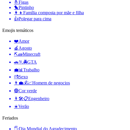
🤞
Figas
🐤
Pintinho
👩‍👧
Família composta por mãe e filha
👍
Polegar para cima
Emojis temáticos
❤️
Amor
🍎
Agosto
⛏🧱
Minecraft
🚗🏃🚔
GTA
💼📊
Trabalho
💏
Sexo
👨‍💼💰📈
Homem de negocios
🟢
Cor verde
👨🛠📋
Engenheiro
☀️
Verão
Feriados
🖐
Dia Mundial do Agradecimento