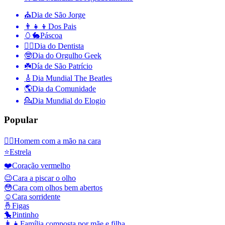
⛪️
Dia de São Jorge
👨‍👧‍👦
Dos Pais
🥚🐇
Páscoa
👨‍⚕️
Dia do Dentista
🤓
Dia do Orgulho Geek
☘️
Día de São Patrício
🎸
Dia Mundial The Beatles
🌎
Dia da Comunidade
💁
Dia Mundial do Elogio
Popular
🤦‍♂️
Homem com a mão na cara
⭐
Estrela
❤️
Coração vermelho
😉
Cara a piscar o olho
😳
Cara com olhos bem abertos
☺️
Cara sorridente
🤞
Figas
🐤
Pintinho
👩‍👧
Família composta por mãe e filha