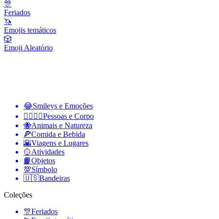
🎊
Feriados
🦄
Emojis temáticos
🎲
Emoji Aleatório
😂
Smileys e Emoções
👩‍❤️‍💋‍👨
Pessoas e Corpo
🐝
Animais e Natureza
🍕
Comida e Bebida
🌇
Viagens e Lugares
🥎
Atividades
📙
Objetos
💯
Símbolo
🇺🇸
Bandeiras
Coleções
🎊
Feriados