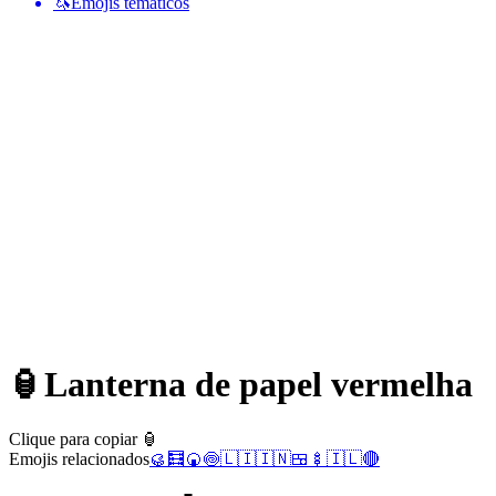
🦄
Emojis temáticos
🏮
Lanterna de papel vermelha
Clique para copiar 🏮
Emojis relacionados
🥮
🧮
🍘
🍥
🇱🇮
🇮🇳
🍱
🍢
🇮🇱
🔴