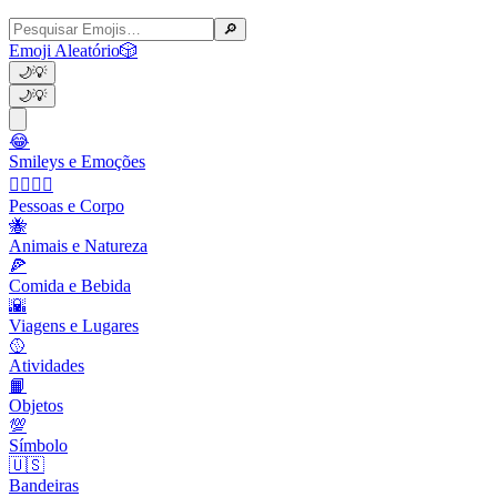
🔎
Emoji Aleatório
🎲
🌙
💡
🌙
💡
😂
Smileys e Emoções
👩‍❤️‍💋‍👨
Pessoas e Corpo
🐝
Animais e Natureza
🍕
Comida e Bebida
🌇
Viagens e Lugares
🥎
Atividades
📙
Objetos
💯
Símbolo
🇺🇸
Bandeiras