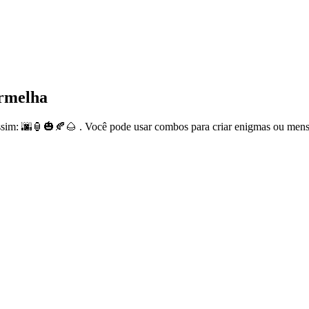
ermelha
sim: 🌆🏮🎃🍂🌰 . Você pode usar combos para criar enigmas ou mens