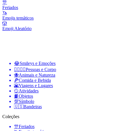
🎊
Feriados
🦄
Emojis temáticos
🎲
Emoji Aleatório
😂
Smileys e Emoções
👩‍❤️‍💋‍👨
Pessoas e Corpo
🐝
Animais e Natureza
🍕
Comida e Bebida
🌇
Viagens e Lugares
🥎
Atividades
📙
Objetos
💯
Símbolo
🇺🇸
Bandeiras
Coleções
🎊
Feriados