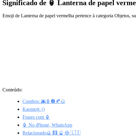
Significado de 🏮 Lanterna de papel verm
Emoji de Lanterna de papel vermelha pertence à categoria Objetos, s
Conteúdo:
Combos: 🌆🏮🎃🍂🌰
Kaomoji: ()
Frases com 🏮
🏮 No iPhone, WhatsApp
Relacionado🥮 🧮 🍘 🍥 🇱🇮