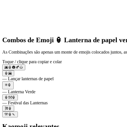
Combos de Emoji 🏮 Lanterna de papel v
As Combinações são apenas um monte de emojis colocados juntos, as
Toque / clique para copiar e colar
🌆🏮🎃🍂🌰
🏮🌇
— Lançar lanternas de papel
✳️🏮
— Lanterna Verde
🏮👐🏮
— Festival das Lanternas
🎏🏮
🎌🏮🍡
Kaomoji relevantes