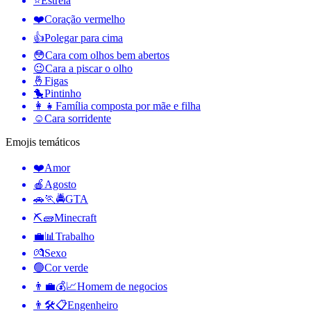
⭐
Estrela
❤️
Coração vermelho
👍
Polegar para cima
😳
Cara com olhos bem abertos
😉
Cara a piscar o olho
🤞
Figas
🐤
Pintinho
👩‍👧
Família composta por mãe e filha
☺️
Cara sorridente
Emojis temáticos
❤️
Amor
🍎
Agosto
🚗🏃🚔
GTA
⛏🧱
Minecraft
💼📊
Trabalho
💏
Sexo
🟢
Cor verde
👨‍💼💰📈
Homem de negocios
👨🛠📋
Engenheiro