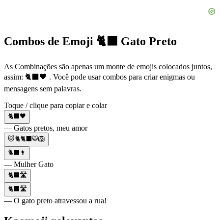
Combos de Emoji 🐈‍⬛ Gato Preto
As Combinações são apenas um monte de emojis colocados juntos,
assim: 🐈‍⬛🖤 . Você pode usar combos para criar enigmas ou
mensagens sem palavras.
Toque / clique para copiar e colar
🐈‍⬛🖤
— Gatos pretos, meu amor
🐱🐈🐈‍⬛🐯🦁
🐈‍⬛👩
— Mulher Gato
🐈‍⬛🛣
🐈‍⬛🛣
— O gato preto atravessou a rua!