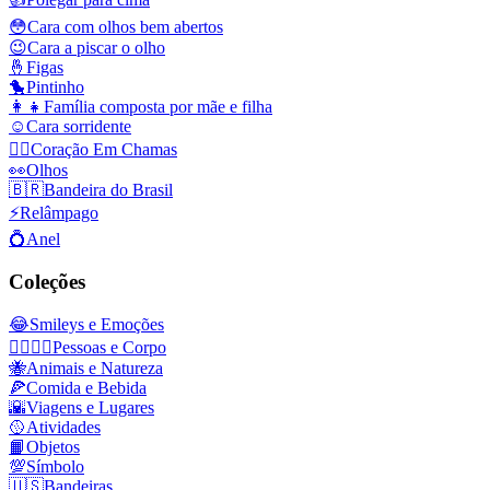
😳
Cara com olhos bem abertos
😉
Cara a piscar o olho
🤞
Figas
🐤
Pintinho
👩‍👧
Família composta por mãe e filha
☺️
Cara sorridente
❤️‍🔥
Coração Em Chamas
👀
Olhos
🇧🇷
Bandeira do Brasil
⚡
Relâmpago
💍
Anel
Coleções
😂
Smileys e Emoções
👩‍❤️‍💋‍👨
Pessoas e Corpo
🐝
Animais e Natureza
🍕
Comida e Bebida
🌇
Viagens e Lugares
🥎
Atividades
📙
Objetos
💯
Símbolo
🇺🇸
Bandeiras