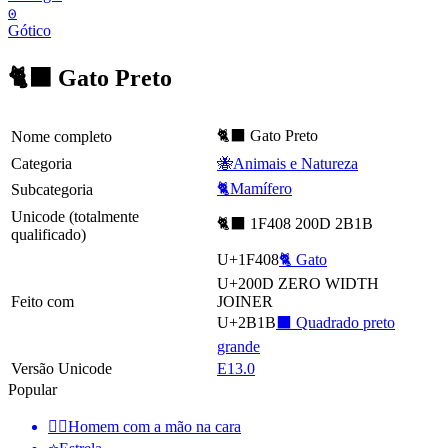
𐍈
Gótico
🐈‍⬛ Gato Preto
🐈‍⬛ Gato Preto
Nome completo
Categoria
🐝Animais e Natureza
🐈Mamífero
Subcategoria
Unicode (totalmente
🐈‍⬛ 1F408 200D 2B1B
qualificado)
U+1F408
🐈 Gato
U+200D
ZERO WIDTH
Feito com
JOINER
U+2B1B
⬛ Quadrado preto
grande
Versão Unicode
E13.0
Popular
🤦‍♂️
Homem com a mão na cara