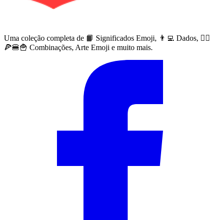
Uma coleção completa de 📙 Significados Emoji, 👨‍💻 Dados, 🙅‍♀️
🍕🍔🍟 Combinações, Arte Emoji e muito mais.