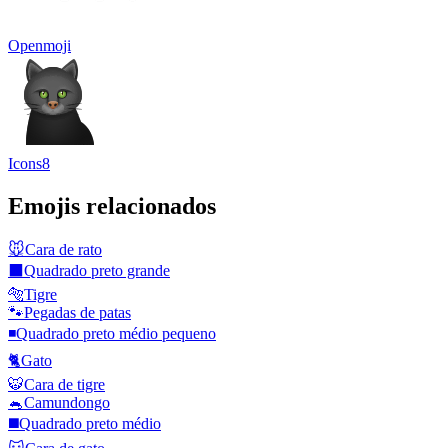
Openmoji
Icons8
Emojis relacionados
🐭
Cara de rato
⬛
Quadrado preto grande
🐅
Tigre
🐾
Pegadas de patas
◾
Quadrado preto médio pequeno
🐈
Gato
🐯
Cara de tigre
🐁
Camundongo
◼️
Quadrado preto médio