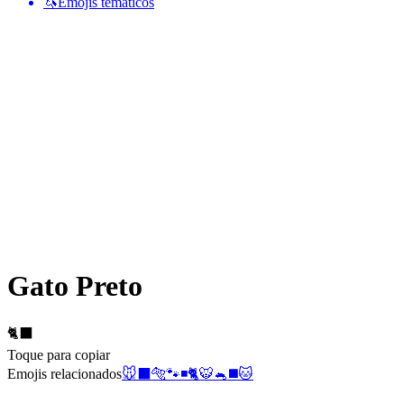
🦄
Emojis temáticos
Gato Preto
🐈‍⬛
Toque para copiar
Emojis relacionados
🐭
⬛
🐅
🐾
◾
🐈
🐯
🐁
◼️
🐱