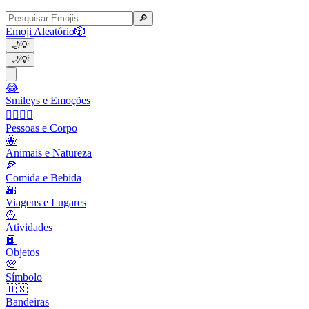
🔎
Emoji Aleatório
🎲
🌙
💡
🌙
💡
😂
Smileys e Emoções
👩‍❤️‍💋‍👨
Pessoas e Corpo
🐝
Animais e Natureza
🍕
Comida e Bebida
🌇
Viagens e Lugares
🥎
Atividades
📙
Objetos
💯
Símbolo
🇺🇸
Bandeiras