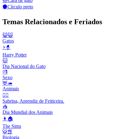
🐱
Cara de gato
⚫
Círculo preto
Temas Relacionados e Feriados
😺🙀
Gatos
⚡🧙
Harry Potter
🐱
Dia Nacional do Gato
💏
Sexo
🦌🦔
Animais
🧙‍♀️
Sabrina, Aprendiz de Feitiçeira.
🦓
Dia Mundial dos Animais
👩🏠
The Sims
🐯📕
Biologia