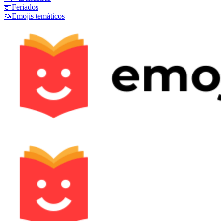
🎊
Feriados
🦄
Emojis temáticos