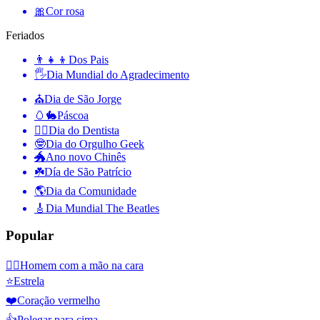
🎀
Cor rosa
Feriados
👨‍👧‍👦
Dos Pais
🖐
Dia Mundial do Agradecimento
⛪️
Dia de São Jorge
🥚🐇
Páscoa
👨‍⚕️
Dia do Dentista
🤓
Dia do Orgulho Geek
🐲
Ano novo Chinês
☘️
Día de São Patrício
🌎
Dia da Comunidade
🎸
Dia Mundial The Beatles
Popular
🤦‍♂️
Homem com a mão na cara
⭐
Estrela
❤️
Coração vermelho
👍
Polegar para cima