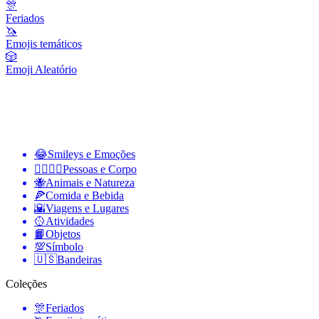
🎊
Feriados
🦄
Emojis temáticos
🎲
Emoji Aleatório
😂
Smileys e Emoções
👩‍❤️‍💋‍👨
Pessoas e Corpo
🐝
Animais e Natureza
🍕
Comida e Bebida
🌇
Viagens e Lugares
🥎
Atividades
📙
Objetos
💯
Símbolo
🇺🇸
Bandeiras
Coleções
🎊
Feriados