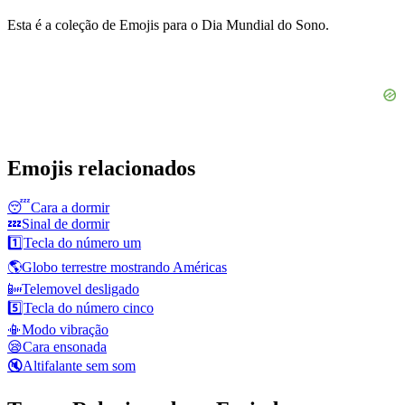
Esta é a coleção de Emojis para o Dia Mundial do Sono.
Emojis relacionados
😴
Cara a dormir
💤
Sinal de dormir
1️⃣
Tecla do número um
🌎
Globo terrestre mostrando Américas
📴
Telemovel desligado
5️⃣
Tecla do número cinco
📳
Modo vibração
😪
Cara ensonada
🔇
Altifalante sem som