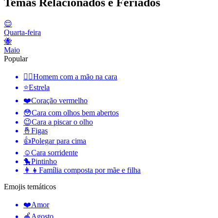
Temas Relacionados e Feriados
😌
Quarta-feira
🐝
Maio
Popular
🤦‍♂️
Homem com a mão na cara
⭐
Estrela
❤️
Coração vermelho
😳
Cara com olhos bem abertos
😉
Cara a piscar o olho
🤞
Figas
👍
Polegar para cima
☺️
Cara sorridente
🐤
Pintinho
👩‍👧
Família composta por mãe e filha
Emojis temáticos
❤️
Amor
🍎
Agosto