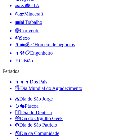
🚗🏃🚔
GTA
⛏🧱
Minecraft
💼📊
Trabalho
🟢
Cor verde
💏
Sexo
👨‍💼💰📈
Homem de negocios
👨🛠📋
Engenheiro
✝️
Cristão
Feriados
👨‍👧‍👦
Dos Pais
🖐
Dia Mundial do Agradecimento
⛪️
Dia de São Jorge
🥚🐇
Páscoa
👨‍⚕️
Dia do Dentista
🤓
Dia do Orgulho Geek
☘️
Día de São Patrício
🌎
Dia da Comunidade