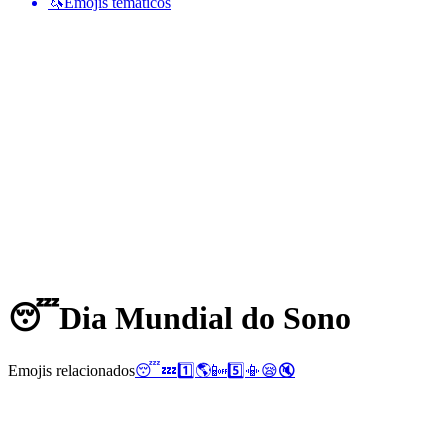
🦄
Emojis temáticos
😴
Dia Mundial do Sono
Emojis relacionados
😴
💤
1️⃣
🌎
📴
5️⃣
📳
😪
🔇