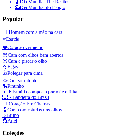
🎸
Dia Mundial The Beatles
💁
Dia Mundial do Elogio
Popular
🤦‍♂️
Homem com a mão na cara
⭐
Estrela
❤️
Coração vermelho
😳
Cara com olhos bem abertos
😉
Cara a piscar o olho
🤞
Figas
👍
Polegar para cima
☺️
Cara sorridente
🐤
Pintinho
👩‍👧
Família composta por mãe e filha
🇧🇷
Bandeira do Brasil
❤️‍🔥
Coração Em Chamas
🤩
Cara com estrelas nos olhos
✨
Brilho
💍
Anel
Coleções