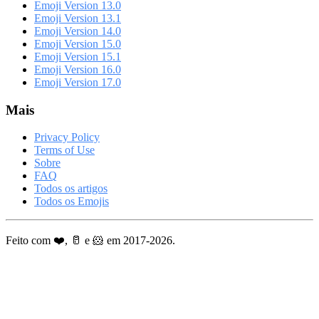
Emoji Version 13.0
Emoji Version 13.1
Emoji Version 14.0
Emoji Version 15.0
Emoji Version 15.1
Emoji Version 16.0
Emoji Version 17.0
Mais
Privacy Policy
Terms of Use
Sobre
FAQ
Todos os artigos
Todos os Emojis
Feito com ❤️, 🥛 e 🐹 em 2017-2026.