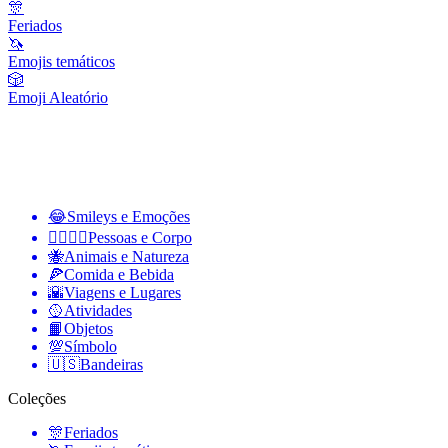
🎊
Feriados
🦄
Emojis temáticos
🎲
Emoji Aleatório
😂
Smileys e Emoções
👩‍❤️‍💋‍👨
Pessoas e Corpo
🐝
Animais e Natureza
🍕
Comida e Bebida
🌇
Viagens e Lugares
🥎
Atividades
📙
Objetos
💯
Símbolo
🇺🇸
Bandeiras
Coleções
🎊
Feriados