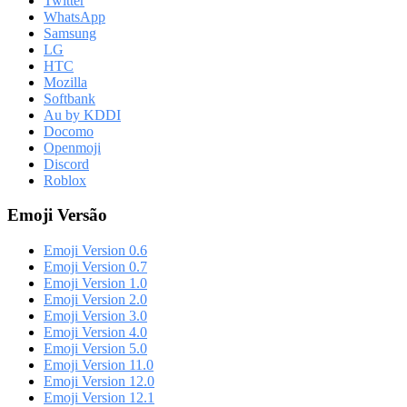
Twitter
WhatsApp
Samsung
LG
HTC
Mozilla
Softbank
Au by KDDI
Docomo
Openmoji
Discord
Roblox
Emoji Versão
Emoji Version 0.6
Emoji Version 0.7
Emoji Version 1.0
Emoji Version 2.0
Emoji Version 3.0
Emoji Version 4.0
Emoji Version 5.0
Emoji Version 11.0
Emoji Version 12.0
Emoji Version 12.1