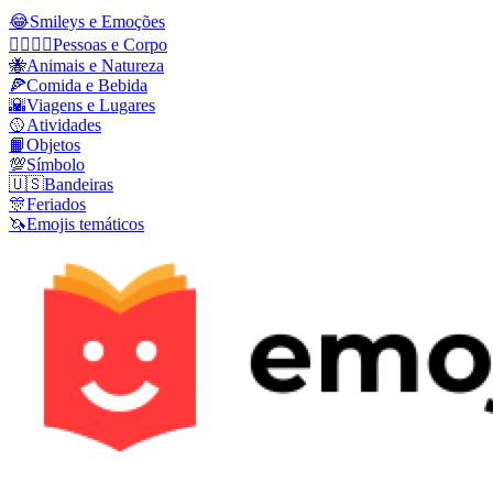
😂
Smileys e Emoções
👩‍❤️‍💋‍👨
Pessoas e Corpo
🐝
Animais e Natureza
🍕
Comida e Bebida
🌇
Viagens e Lugares
🥎
Atividades
📙
Objetos
💯
Símbolo
🇺🇸
Bandeiras
🎊
Feriados
🦄
Emojis temáticos