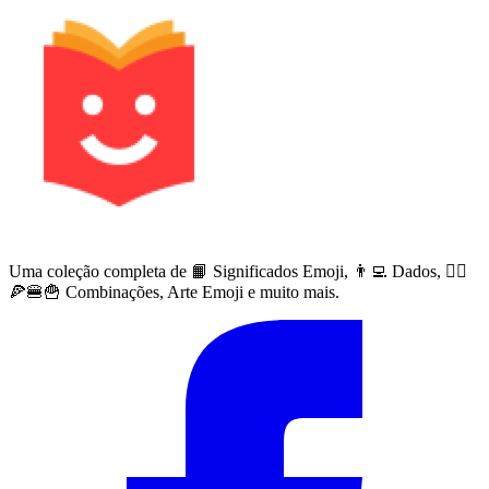
Uma coleção completa de 📙 Significados Emoji, 👨‍💻 Dados, 🙅‍♀️
🍕🍔🍟 Combinações, Arte Emoji e muito mais.