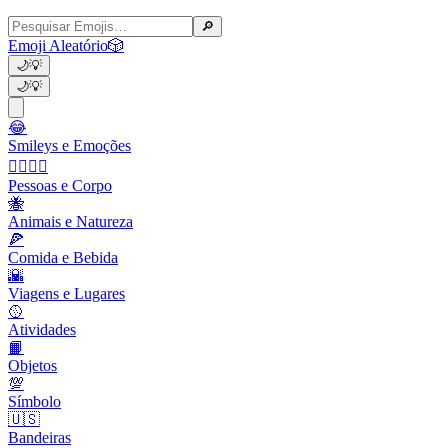
🔎
Emoji Aleatório
🎲
🌙
💡
🌙
💡
😂
Smileys e Emoções
👩‍❤️‍💋‍👨
Pessoas e Corpo
🐝
Animais e Natureza
🍕
Comida e Bebida
🌇
Viagens e Lugares
🥎
Atividades
📙
Objetos
💯
Símbolo
🇺🇸
Bandeiras