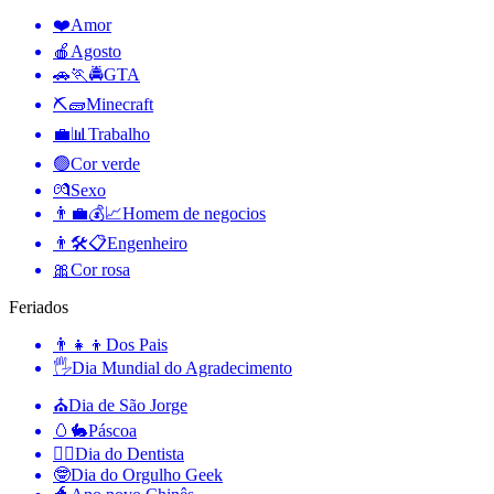
❤️
Amor
🍎
Agosto
🚗🏃🚔
GTA
⛏🧱
Minecraft
💼📊
Trabalho
🟢
Cor verde
💏
Sexo
👨‍💼💰📈
Homem de negocios
👨🛠📋
Engenheiro
🎀
Cor rosa
Feriados
👨‍👧‍👦
Dos Pais
🖐
Dia Mundial do Agradecimento
⛪️
Dia de São Jorge
🥚🐇
Páscoa
👨‍⚕️
Dia do Dentista
🤓
Dia do Orgulho Geek