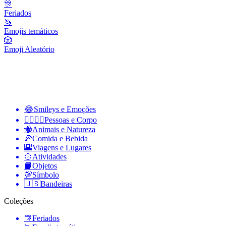
🎊
Feriados
🦄
Emojis temáticos
🎲
Emoji Aleatório
😂
Smileys e Emoções
👩‍❤️‍💋‍👨
Pessoas e Corpo
🐝
Animais e Natureza
🍕
Comida e Bebida
🌇
Viagens e Lugares
🥎
Atividades
📙
Objetos
💯
Símbolo
🇺🇸
Bandeiras
Coleções
🎊
Feriados