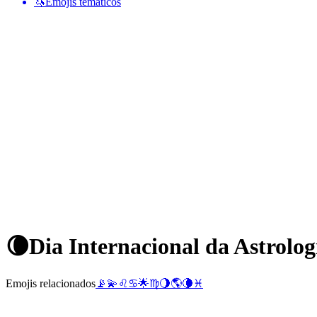
🦄
Emojis temáticos
🌘
Dia Internacional da Astrolog
Emojis relacionados
📡
💫
♌
♋
🌟
♍
🌖
🌎
🌘
♓