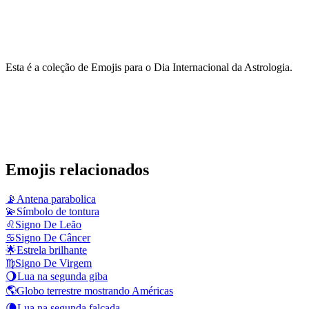
Esta é a coleção de Emojis para o Dia Internacional da Astrologia.
Emojis relacionados
📡
Antena parabolica
💫
Símbolo de tontura
♌
Signo De Leão
♋
Signo De Câncer
🌟
Estrela brilhante
♍
Signo De Virgem
🌖
Lua na segunda giba
🌎
Globo terrestre mostrando Américas
🌘
Lua na segunda falcada