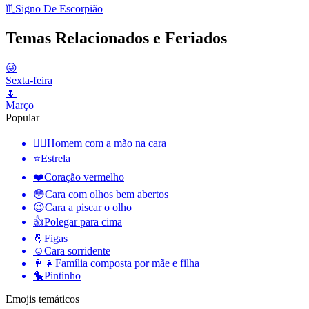
♏
Signo De Escorpião
Temas Relacionados e Feriados
😜
Sexta-feira
🌷
Março
Popular
🤦‍♂️
Homem com a mão na cara
⭐
Estrela
❤️
Coração vermelho
😳
Cara com olhos bem abertos
😉
Cara a piscar o olho
👍
Polegar para cima
🤞
Figas
☺️
Cara sorridente
👩‍👧
Família composta por mãe e filha
🐤
Pintinho
Emojis temáticos