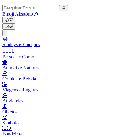
🔎
Emoji Aleatório
🎲
🌙
💡
🌙
💡
😂
Smileys e Emoções
👩‍❤️‍💋‍👨
Pessoas e Corpo
🐝
Animais e Natureza
🍕
Comida e Bebida
🌇
Viagens e Lugares
🥎
Atividades
📙
Objetos
💯
Símbolo
🇺🇸
Bandeiras