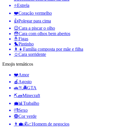
⭐
Estrela
❤️
Coração vermelho
👍
Polegar para cima
😉
Cara a piscar o olho
😳
Cara com olhos bem abertos
🤞
Figas
🐤
Pintinho
👩‍👧
Família composta por mãe e filha
☺️
Cara sorridente
Emojis temáticos
❤️
Amor
🍎
Agosto
🚗🏃🚔
GTA
⛏🧱
Minecraft
💼📊
Trabalho
💏
Sexo
🟢
Cor verde
👨‍💼💰📈
Homem de negocios