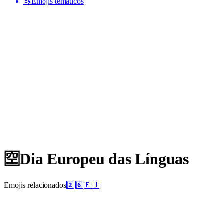
🦄
Emojis temáticos
🈳
Dia Europeu das Línguas
Emojis relacionados
2️⃣
6️⃣
🇪🇺