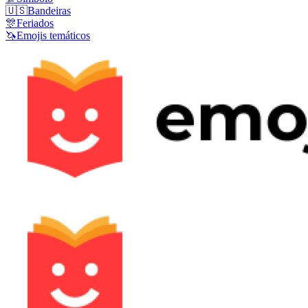
🇺🇸
Bandeiras
🎊
Feriados
🦄
Emojis temáticos