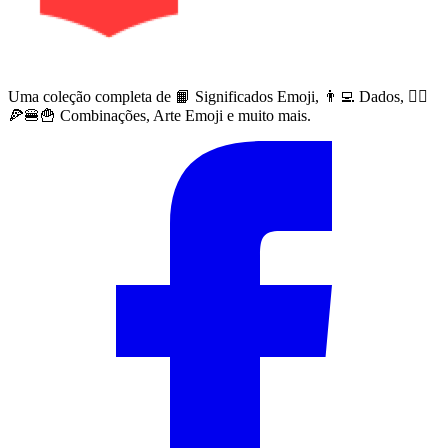
Uma coleção completa de 📙 Significados Emoji, 👨‍💻 Dados, 🙅‍♀️
🍕🍔🍟 Combinações, Arte Emoji e muito mais.