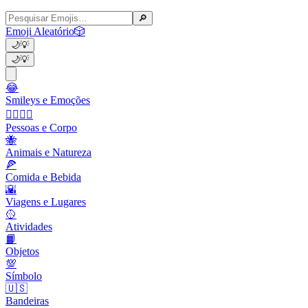
🔎
Emoji Aleatório
🎲
🌙
💡
🌙
💡
😂
Smileys e Emoções
👩‍❤️‍💋‍👨
Pessoas e Corpo
🐝
Animais e Natureza
🍕
Comida e Bebida
🌇
Viagens e Lugares
🥎
Atividades
📙
Objetos
💯
Símbolo
🇺🇸
Bandeiras