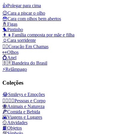
👍
Polegar para cima
😉
Cara a piscar o olho
😳
Cara com olhos bem abertos
🤞
Figas
🐤
Pintinho
👩‍👧
Família composta por mãe e filha
☺️
Cara sorridente
❤️‍🔥
Coração Em Chamas
👀
Olhos
💍
Anel
🇧🇷
Bandeira do Brasil
⚡
Relâmpago
Coleções
😂
Smileys e Emoções
👩‍❤️‍💋‍👨
Pessoas e Corpo
🐝
Animais e Natureza
🍕
Comida e Bebida
🌇
Viagens e Lugares
🥎
Atividades
📙
Objetos
💯
Símbolo