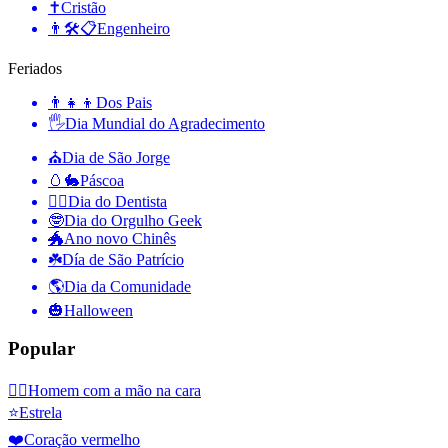
✝️
Cristão
👨🛠📋
Engenheiro
Feriados
👨‍👧‍👦
Dos Pais
🖐
Dia Mundial do Agradecimento
⛪️
Dia de São Jorge
🥚🐇
Páscoa
👨‍⚕️
Dia do Dentista
🤓
Dia do Orgulho Geek
🐲
Ano novo Chinês
☘️
Día de São Patrício
🌎
Dia da Comunidade
🎃
Halloween
Popular
🤦‍♂️
Homem com a mão na cara
⭐
Estrela
❤️
Coração vermelho