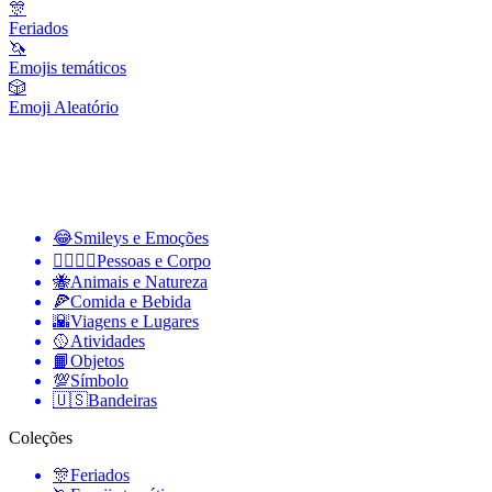
🎊
Feriados
🦄
Emojis temáticos
🎲
Emoji Aleatório
😂
Smileys e Emoções
👩‍❤️‍💋‍👨
Pessoas e Corpo
🐝
Animais e Natureza
🍕
Comida e Bebida
🌇
Viagens e Lugares
🥎
Atividades
📙
Objetos
💯
Símbolo
🇺🇸
Bandeiras
Coleções
🎊
Feriados