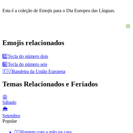
Esta é a coleção de Emojis para o Dia Europeu das Línguas.
Emojis relacionados
2️⃣
Tecla do número dois
6️⃣
Tecla do número seis
🇪🇺
Bandeira da União Europeia
Temas Relacionados e Feriados
😝
Sábado
🌦
Setembro
Popular
🤦‍♂️
Homem com a mão na cara