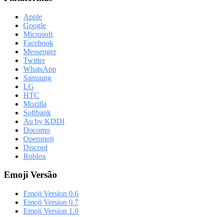
Apple
Google
Microsoft
Facebook
Messenger
Twitter
WhatsApp
Samsung
LG
HTC
Mozilla
Softbank
Au by KDDI
Docomo
Openmoji
Discord
Roblox
Emoji Versão
Emoji Version 0.6
Emoji Version 0.7
Emoji Version 1.0