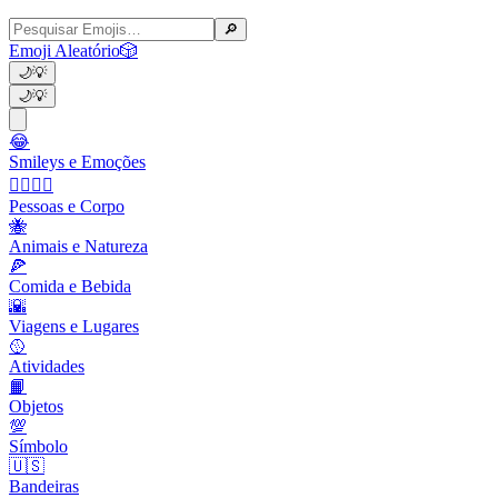
🔎
Emoji Aleatório
🎲
🌙
💡
🌙
💡
😂
Smileys e Emoções
👩‍❤️‍💋‍👨
Pessoas e Corpo
🐝
Animais e Natureza
🍕
Comida e Bebida
🌇
Viagens e Lugares
🥎
Atividades
📙
Objetos
💯
Símbolo
🇺🇸
Bandeiras