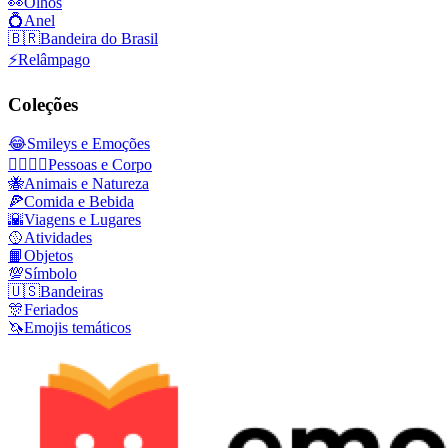
👀
Olhos
💍
Anel
🇧🇷
Bandeira do Brasil
⚡
Relâmpago
Coleções
😂
Smileys e Emoções
👩‍❤️‍💋‍👨
Pessoas e Corpo
🐝
Animais e Natureza
🍕
Comida e Bebida
🌇
Viagens e Lugares
🥎
Atividades
📙
Objetos
💯
Símbolo
🇺🇸
Bandeiras
🎊
Feriados
🦄
Emojis temáticos