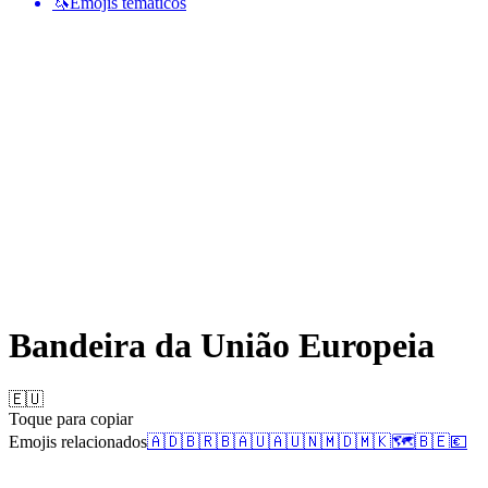
🦄
Emojis temáticos
Bandeira da União Europeia
🇪🇺
Toque para copiar
Emojis relacionados
🇦🇩
🇧🇷
🇧🇦
🇺🇦
🇺🇳
🇲🇩
🇲🇰
🗺️
🇧🇪
💶