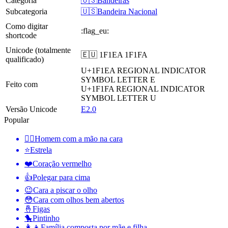
Categoria
🇺🇸Bandeiras
Subcategoria
🇺🇸Bandeira Nacional
Como digitar
:flag_eu:
shortcode
Unicode (totalmente
🇪🇺 1F1EA 1F1FA
qualificado)
U+1F1EA
REGIONAL INDICATOR
SYMBOL LETTER E
Feito com
U+1F1FA
REGIONAL INDICATOR
SYMBOL LETTER U
Versão Unicode
E2.0
Popular
🤦‍♂️
Homem com a mão na cara
⭐
Estrela
❤️
Coração vermelho
👍
Polegar para cima
😉
Cara a piscar o olho
😳
Cara com olhos bem abertos
🤞
Figas
🐤
Pintinho
👩‍👧
Família composta por mãe e filha