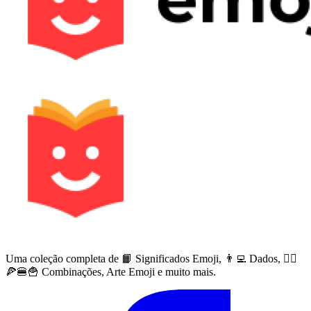
Uma coleção completa de 📙 Significados Emoji, 👨‍💻 Dados, 🙅‍♀️
🍕🍔🍟 Combinações, Arte Emoji e muito mais.