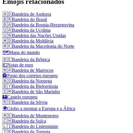
Emojis relacionados
🇦🇩
Bandeira de Andorra
🇧🇷
Bandeira do Brasil
🇧🇦
Bandeira da Bosnia‑Herzegovina
🇺🇦
Bandeira da Ucrânia
🇺🇳
Bandeira das Nações Unidas
🇲🇩
Bandeira da Moldávia
🇲🇰
Bandeira da Macedonia do Norte
🗺️
Mapa do mundo
🇧🇪
Bandeira da Bélgica
💶
Notas de euro
🇲🇦
Bandeira de Marrocos
🏤
Posto dos correios europeu
🇳🇴
Bandeira da Noruega
🇧🇾
Bandeira da Bielorrússia
🇸🇲
Bandeira de São Marinho
🏰
Castelo europeu
🇷🇸
Bandeira da Sérvia
🌍
Globo a mostrar a Europa e a África
🇲🇪
Bandeira de Montenegro
🇨🇭
Bandeira da Suíça
🇱🇮
Bandeira do Listenstaine
🇹🇷
Bandeira da Turquia