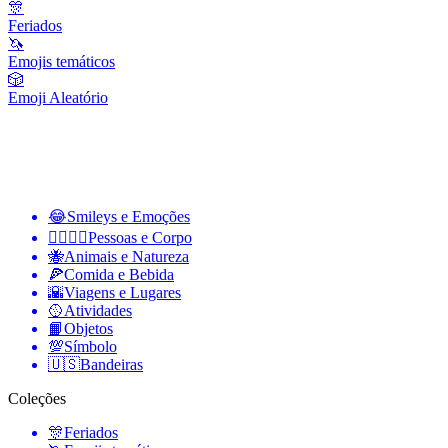
🎊
Feriados
🦄
Emojis temáticos
🎲
Emoji Aleatório
😂
Smileys e Emoções
👩‍❤️‍💋‍👨
Pessoas e Corpo
🐝
Animais e Natureza
🍕
Comida e Bebida
🌇
Viagens e Lugares
🥎
Atividades
📙
Objetos
💯
Símbolo
🇺🇸
Bandeiras
Coleções
🎊
Feriados