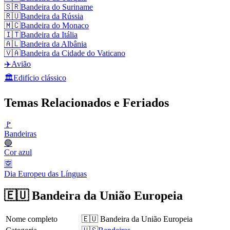
🇸🇷
Bandeira do Suriname
🇷🇺
Bandeira da Rússia
🇲🇨
Bandeira do Monaco
🇮🇹
Bandeira da Itália
🇦🇱
Bandeira da Albânia
🇻🇦
Bandeira da Cidade do Vaticano
✈️
Avião
🏛️
Edifício clássico
Temas Relacionados e Feriados
🚩
Bandeiras
🔵
Cor azul
🈳
Dia Europeu das Línguas
🇪🇺 Bandeira da União Europeia
Nome completo
🇪🇺 Bandeira da União Europeia