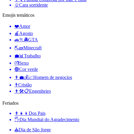
☺️
Cara sorridente
Emojis temáticos
❤️
Amor
🍎
Agosto
🚗🏃🚔
GTA
⛏🧱
Minecraft
💼📊
Trabalho
💏
Sexo
🟢
Cor verde
👨‍💼💰📈
Homem de negocios
✝️
Cristão
👨🛠📋
Engenheiro
Feriados
👨‍👧‍👦
Dos Pais
🖐
Dia Mundial do Agradecimento
⛪️
Dia de São Jorge