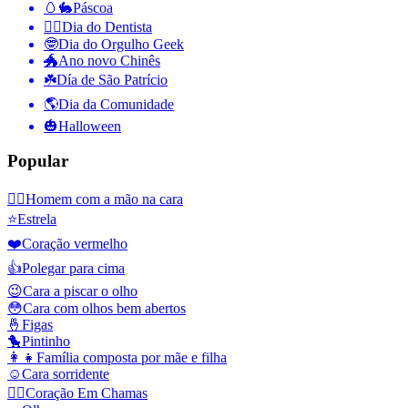
🥚🐇
Páscoa
👨‍⚕️
Dia do Dentista
🤓
Dia do Orgulho Geek
🐲
Ano novo Chinês
☘️
Día de São Patrício
🌎
Dia da Comunidade
🎃
Halloween
Popular
🤦‍♂️
Homem com a mão na cara
⭐
Estrela
❤️
Coração vermelho
👍
Polegar para cima
😉
Cara a piscar o olho
😳
Cara com olhos bem abertos
🤞
Figas
🐤
Pintinho
👩‍👧
Família composta por mãe e filha
☺️
Cara sorridente
❤️‍🔥
Coração Em Chamas