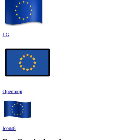
LG
Openmoji
Icons8