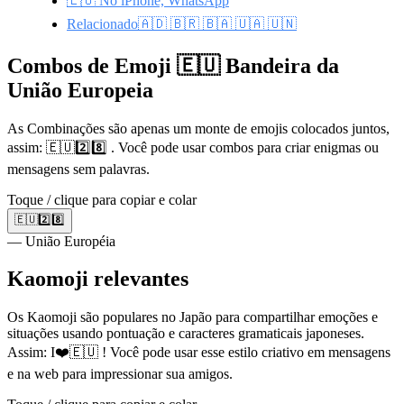
🇪🇺 No iPhone, WhatsApp
Relacionado🇦🇩 🇧🇷 🇧🇦 🇺🇦 🇺🇳
Combos de Emoji 🇪🇺 Bandeira da
União Europeia
As Combinações são apenas um monte de emojis colocados juntos,
assim: 🇪🇺2️⃣8️⃣ . Você pode usar combos para criar enigmas ou
mensagens sem palavras.
Toque / clique para copiar e colar
🇪🇺2️⃣8️⃣
— União Européia
Kaomoji relevantes
Os Kaomoji são populares no Japão para compartilhar emoções e
situações usando pontuação e caracteres gramaticais japoneses.
Assim: I❤️🇪🇺 ! Você pode usar esse estilo criativo em mensagens
e na web para impressionar sua amigos.