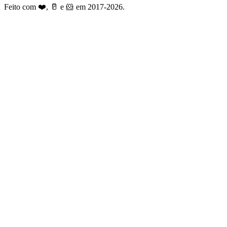
Feito com ❤️, 🥛 e 🐹 em 2017-2026.