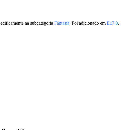
pecificamente na subcategoria
Fantasia
. Foi adicionado em
E17.0
.