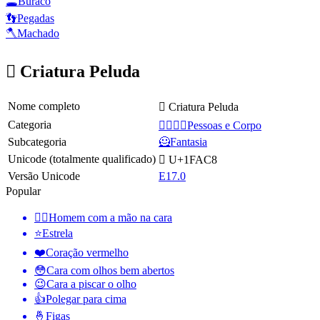
🕳️
Buraco
👣
Pegadas
🪓
Machado
🫈 Criatura Peluda
Nome completo
🫈 Criatura Peluda
Categoria
👩‍❤️‍💋‍👨Pessoas e Corpo
Subcategoria
🦸Fantasia
Unicode (totalmente qualificado)
🫈 U+1FAC8
Versão Unicode
E17.0
Popular
🤦‍♂️
Homem com a mão na cara
⭐
Estrela
❤️
Coração vermelho
😳
Cara com olhos bem abertos
😉
Cara a piscar o olho
👍
Polegar para cima
🤞
Figas