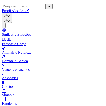
🔎
Emoji Aleatório
🎲
🌙
💡
🌙
💡
😂
Smileys e Emoções
👩‍❤️‍💋‍👨
Pessoas e Corpo
🐝
Animais e Natureza
🍕
Comida e Bebida
🌇
Viagens e Lugares
🥎
Atividades
📙
Objetos
💯
Símbolo
🇺🇸
Bandeiras