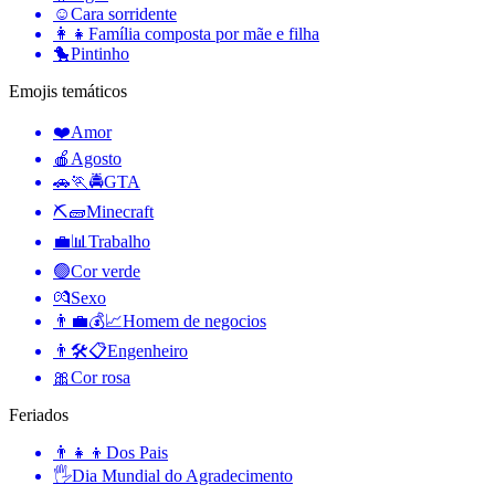
☺️
Cara sorridente
👩‍👧
Família composta por mãe e filha
🐤
Pintinho
Emojis temáticos
❤️
Amor
🍎
Agosto
🚗🏃🚔
GTA
⛏🧱
Minecraft
💼📊
Trabalho
🟢
Cor verde
💏
Sexo
👨‍💼💰📈
Homem de negocios
👨🛠📋
Engenheiro
🎀
Cor rosa
Feriados
👨‍👧‍👦
Dos Pais
🖐
Dia Mundial do Agradecimento