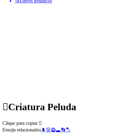
🦄
Emojis temáticos
🫈
Criatura Peluda
Clique para copiar 🫈
Emojis relacionados
🌲
👹
🧌
🕳️
👣
🪓