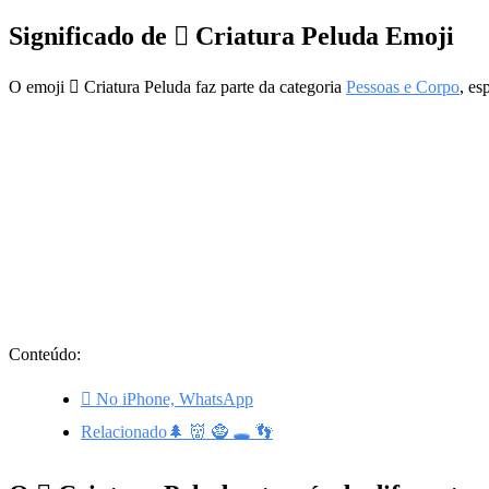
Significado de 🫈 Criatura Peluda Emoji
O emoji 🫈 Criatura Peluda faz parte da categoria
Pessoas e Corpo
, es
Conteúdo:
🫈 No iPhone, WhatsApp
Relacionado🌲 👹 🧌 🕳️ 👣