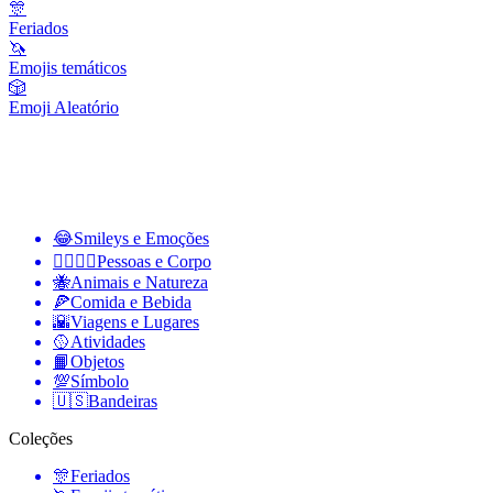
🎊
Feriados
🦄
Emojis temáticos
🎲
Emoji Aleatório
😂
Smileys e Emoções
👩‍❤️‍💋‍👨
Pessoas e Corpo
🐝
Animais e Natureza
🍕
Comida e Bebida
🌇
Viagens e Lugares
🥎
Atividades
📙
Objetos
💯
Símbolo
🇺🇸
Bandeiras
Coleções
🎊
Feriados