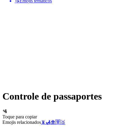
🦄
Emojis temáticos
Controle de passaportes
🛂
Toque para copiar
Emojis relacionados
📵
🛃
🛅
🈺
🥈