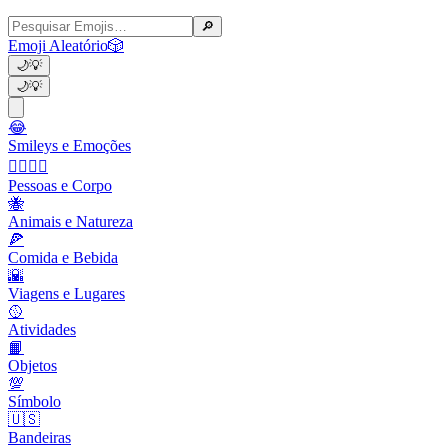
🔎
Emoji Aleatório
🎲
🌙
💡
🌙
💡
😂
Smileys e Emoções
👩‍❤️‍💋‍👨
Pessoas e Corpo
🐝
Animais e Natureza
🍕
Comida e Bebida
🌇
Viagens e Lugares
🥎
Atividades
📙
Objetos
💯
Símbolo
🇺🇸
Bandeiras