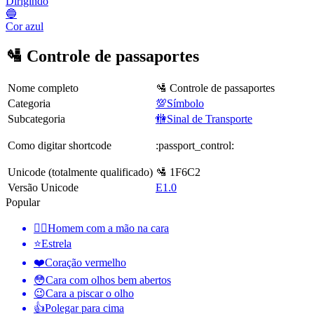
Dirigindo
🔵
Cor azul
🛂 Controle de passaportes
Nome completo
🛂 Controle de passaportes
Categoria
💯Símbolo
Subcategoria
🚻Sinal de Transporte
Como digitar shortcode
:passport_control:
Unicode (totalmente qualificado)
🛂 1F6C2
Versão Unicode
E1.0
Popular
🤦‍♂️
Homem com a mão na cara
⭐
Estrela
❤️
Coração vermelho
😳
Cara com olhos bem abertos
😉
Cara a piscar o olho
👍
Polegar para cima