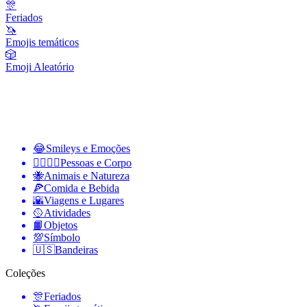
🎊
Feriados
🦄
Emojis temáticos
🎲
Emoji Aleatório
😂
Smileys e Emoções
👩‍❤️‍💋‍👨
Pessoas e Corpo
🐝
Animais e Natureza
🍕
Comida e Bebida
🌇
Viagens e Lugares
🥎
Atividades
📙
Objetos
💯
Símbolo
🇺🇸
Bandeiras
Coleções
🎊
Feriados