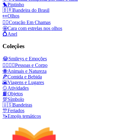
🐤
Pintinho
🇧🇷
Bandeira do Brasil
👀
Olhos
❤️‍🔥
Coração Em Chamas
🤩
Cara com estrelas nos olhos
💍
Anel
Coleções
😂
Smileys e Emoções
👩‍❤️‍💋‍👨
Pessoas e Corpo
🐝
Animais e Natureza
🍕
Comida e Bebida
🌇
Viagens e Lugares
🥎
Atividades
📙
Objetos
💯
Símbolo
🇺🇸
Bandeiras
🎊
Feriados
🦄
Emojis temáticos