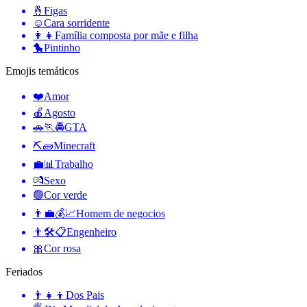
🤞
Figas
☺️
Cara sorridente
👩‍👧
Família composta por mãe e filha
🐤
Pintinho
Emojis temáticos
❤️
Amor
🍎
Agosto
🚗🏃🚔
GTA
⛏🧱
Minecraft
💼📊
Trabalho
💏
Sexo
🟢
Cor verde
👨‍💼💰📈
Homem de negocios
👨🛠📋
Engenheiro
🎀
Cor rosa
Feriados
👨‍👧‍👦
Dos Pais