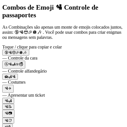
Combos de Emoji 🛂 Controle de
passaportes
As Combinações são apenas um monte de emojis colocados juntos,
assim: 🔞🛂😎🎉🪩🎶 . Você pode usar combos para criar enigmas
ou mensagens sem palavras.
Toque / clique para copiar e colar
🔞🛂😎🎉🪩🎶
— Controle da cara
🚰🛂🛃☣️🚭
— Controle alfandegário
🛄🛃🛂
— Costumes
🛂✈️
— Apresentar um ticket
🛂🛃
🛂📝
🛂📷
🛂📑