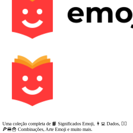
Uma coleção completa de 📙 Significados Emoji, 👨‍💻 Dados, 🙅‍♀️
🍕🍔🍟 Combinações, Arte Emoji e muito mais.