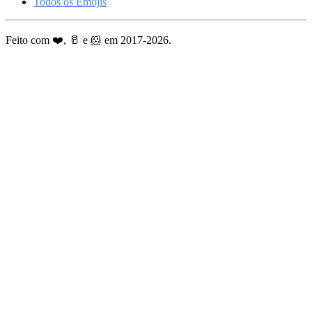
Todos os Emojis
Feito com ❤️, 🥛 e 🐹 em 2017-2026.