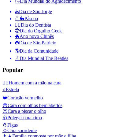
🖐
Dia Mundial do Agradecimento
⛪️
Dia de São Jorge
🥚🐇
Páscoa
👨‍⚕️
Dia do Dentista
🤓
Dia do Orgulho Geek
🐲
Ano novo Chinês
☘️
Día de São Patrício
🌎
Dia da Comunidade
🎸
Dia Mundial The Beatles
Popular
🤦‍♂️
Homem com a mão na cara
⭐
Estrela
❤️
Coração vermelho
😳
Cara com olhos bem abertos
😉
Cara a piscar o olho
👍
Polegar para cima
🤞
Figas
☺️
Cara sorridente
👩‍👧
Família composta por mãe e filha