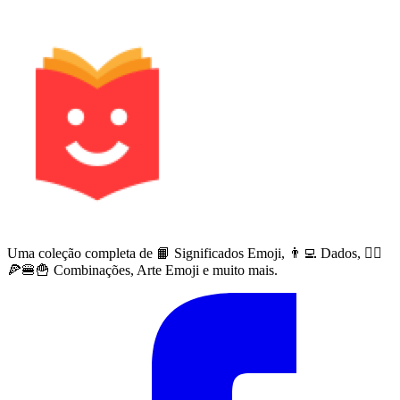
Uma coleção completa de 📙 Significados Emoji, 👨‍💻 Dados, 🙅‍♀️
🍕🍔🍟 Combinações, Arte Emoji e muito mais.