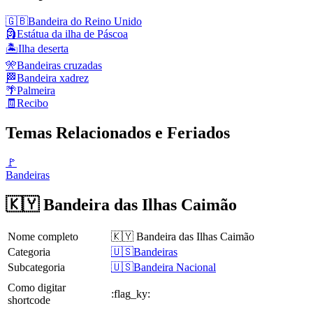
🇬🇧
Bandeira do Reino Unido
🗿
Estátua da ilha de Páscoa
🏝️
Ilha deserta
🎌
Bandeiras cruzadas
🏁
Bandeira xadrez
🌴
Palmeira
🧾
Recibo
Temas Relacionados e Feriados
🚩
Bandeiras
🇰🇾 Bandeira das Ilhas Caimão
Nome completo
🇰🇾 Bandeira das Ilhas Caimão
Categoria
🇺🇸Bandeiras
Subcategoria
🇺🇸Bandeira Nacional
Como digitar
:flag_ky:
shortcode