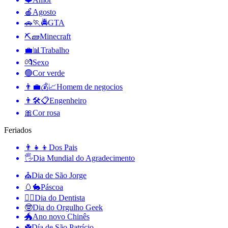
🍎
Agosto
🚗🏃🚔
GTA
⛏🧱
Minecraft
💼📊
Trabalho
💏
Sexo
🟢
Cor verde
👨‍💼💰📈
Homem de negocios
👨🛠📋
Engenheiro
🎀
Cor rosa
Feriados
👨‍👧‍👦
Dos Pais
🖐
Dia Mundial do Agradecimento
⛪️
Dia de São Jorge
🥚🐇
Páscoa
👨‍⚕️
Dia do Dentista
🤓
Dia do Orgulho Geek
🐲
Ano novo Chinês
☘️
Día de São Patrício