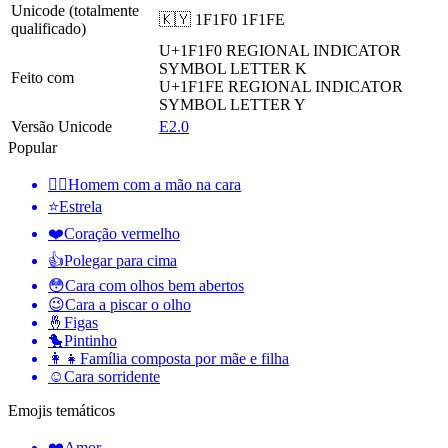
Unicode (totalmente
🇰🇾 1F1F0 1F1FE
qualificado)
U+1F1F0
REGIONAL INDICATOR
SYMBOL LETTER K
Feito com
U+1F1FE
REGIONAL INDICATOR
SYMBOL LETTER Y
Versão Unicode
E2.0
Popular
🤦‍♂️
Homem com a mão na cara
⭐
Estrela
❤️
Coração vermelho
👍
Polegar para cima
😳
Cara com olhos bem abertos
😉
Cara a piscar o olho
🤞
Figas
🐤
Pintinho
👩‍👧
Família composta por mãe e filha
☺️
Cara sorridente
Emojis temáticos
❤️
Amor