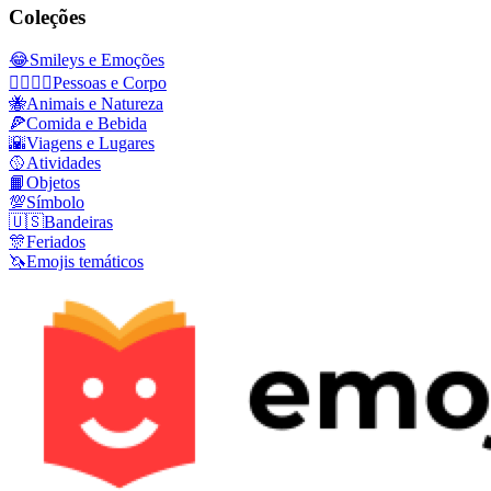
Coleções
😂
Smileys e Emoções
👩‍❤️‍💋‍👨
Pessoas e Corpo
🐝
Animais e Natureza
🍕
Comida e Bebida
🌇
Viagens e Lugares
🥎
Atividades
📙
Objetos
💯
Símbolo
🇺🇸
Bandeiras
🎊
Feriados
🦄
Emojis temáticos