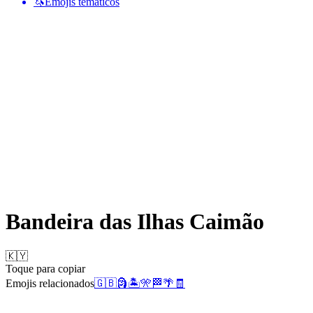
🦄
Emojis temáticos
Bandeira das Ilhas Caimão
🇰🇾
Toque para copiar
Emojis relacionados
🇬🇧
🗿
🏝️
🎌
🏁
🌴
🧾