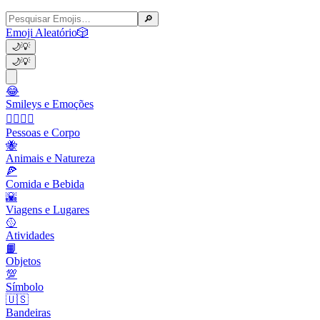
🔎
Emoji Aleatório
🎲
🌙
💡
🌙
💡
😂
Smileys e Emoções
👩‍❤️‍💋‍👨
Pessoas e Corpo
🐝
Animais e Natureza
🍕
Comida e Bebida
🌇
Viagens e Lugares
🥎
Atividades
📙
Objetos
💯
Símbolo
🇺🇸
Bandeiras