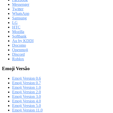
Messenger
Twitter
WhatsApp
Samsung
LG
HTC
Mozilla
Softbank
Au by KDDI
Docomo
Openmoji
Discord
Roblox
Emoji Versão
Emoji Version 0.6
Emoji Version 0.7
Emoji Version 1.0
Emoji Version 2.0
Emoji Version 3.0
Emoji Version 4.0
Emoji Version 5.0
Emoji Version 11.0