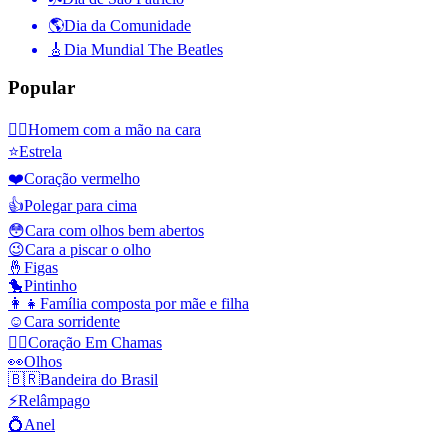
🌎
Dia da Comunidade
🎸
Dia Mundial The Beatles
Popular
🤦‍♂️
Homem com a mão na cara
⭐
Estrela
❤️
Coração vermelho
👍
Polegar para cima
😳
Cara com olhos bem abertos
😉
Cara a piscar o olho
🤞
Figas
🐤
Pintinho
👩‍👧
Família composta por mãe e filha
☺️
Cara sorridente
❤️‍🔥
Coração Em Chamas
👀
Olhos
🇧🇷
Bandeira do Brasil
⚡
Relâmpago
💍
Anel