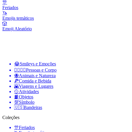
🎊
Feriados
🦄
Emojis temáticos
🎲
Emoji Aleatório
😂
Smileys e Emoções
👩‍❤️‍💋‍👨
Pessoas e Corpo
🐝
Animais e Natureza
🍕
Comida e Bebida
🌇
Viagens e Lugares
🥎
Atividades
📙
Objetos
💯
Símbolo
🇺🇸
Bandeiras
Coleções
🎊
Feriados