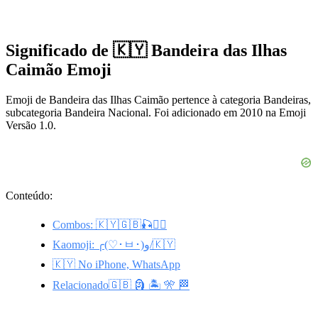
Significado de 🇰🇾 Bandeira das Ilhas
Caimão Emoji
Emoji de Bandeira das Ilhas Caimão pertence à categoria Bandeiras,
subcategoria Bandeira Nacional. Foi adicionado em 2010 na Emoji
Versão 1.0.
Conteúdo:
Combos: 🇰🇾🇬🇧🎣🏄‍♂️
Kaomoji: ╭(♡･ㅂ･)و/🇰🇾
🇰🇾 No iPhone, WhatsApp
Relacionado🇬🇧 🗿 🏝️ 🎌 🏁