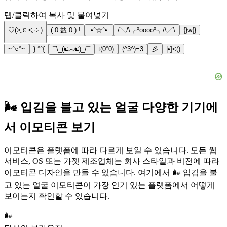
탭/클릭하여 복사 및 붙여넣기
♡(˃͈ દ ˂͈ ༶ )
( 0 益 0 ) !
.•°☆°•.
/╲/\╭ºooooº╮/\╱\
{}w{}
~°○°~
} °°{
¯\_(☯෴☯)_/¯
t(0°0)
(^3^)=3
彡
|•]<()
🌬️ 입김을 불고 있는 얼굴 다양한 기기에
서 이모티콘 보기
이모티콘은 플랫폼에 따라 다르게 보일 수 있습니다. 모든 웹
서비스, OS 또는 가젯 제조업체는 회사 스타일과 비전에 따라
이모티콘 디자인을 만들 수 있습니다. 여기에서 🌬️ 입김을 불
고 있는 얼굴 이모티콘이 가장 인기 있는 플랫폼에서 어떻게
보이는지 확인할 수 있습니다.
🌬️