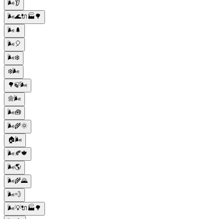
🌬️👂
🌬️🌊🔌🏭🌳
🌬️🌲
🌬️🎈
🌬️❄️
❄️🌬️
🌳🍃🌬️
🌼🌬️
🌬️🧰
🌬️🌾🌞
🏠🌬️
🌬️🍂🍁
🌬️🌎
🌬️🌾🌄
🌬️💨
🌬️💡🔌🏭🌳