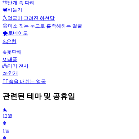
🌁
안개 속 다리
🕊️
비둘기
🌜
얼굴이 그려진 하현달
😁
미소 짓는 눈으로 흡족해하는 얼굴
🌪️
토네이도
♨️
온천
⛵
돛단배
🌀
태풍
👼
아기 천사
🌫️
안개
😮‍💨
숨을 내쉬는 얼굴
관련된 테마 및 공휴일
🎄
12월
❄️
1월
❄️