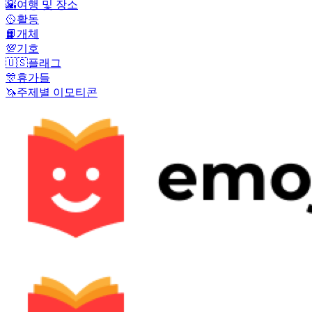
🌇
여행 및 장소
🥎
활동
📙
개체
💯
기호
🇺🇸
플래그
🎊
휴가들
🦄
주제별 이모티콘