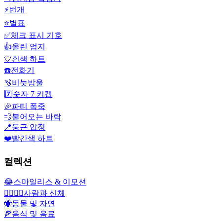
⚡
번개
⭐
별표
✅
체크 표시 기호
👍
올린 엄지
🤍
흰색 하트
☎️
전화기
🫧
비눗방울
7️⃣
숫자 7 키캡
🎉
파티 폭죽
💨
불어오는 바람
📍
둥근 압정
❤️
빨간색 하트
컬렉션
😂
스마일리스 & 이모션
👩‍❤️‍💋‍👨
사람과 신체
🐝
동물 및 자연
🍕
음식 및 음료