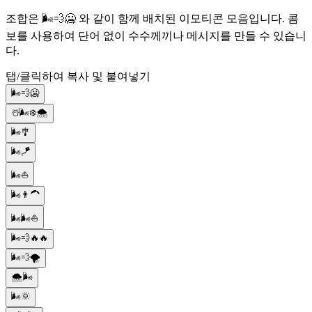
조합은 🌬️💨🥶 와 같이 함께 배치된 이모티콘 모음입니다. 콤
보를 사용하여 단어 없이 수수께끼나 메시지를 만들 수 있습니
다.
탭/클릭하여 복사 및 붙여넣기
🌬️💨🥶
☃️🌬️❄️🌨️
🌬️🎐
🌬️🪁
🌬️⛵
🌬️👨‍🦱
🌬️🌬️⛵
🌬️💨🔥🔥
🌬️💨🌪️
🌨️🌬️
🌬️🌞