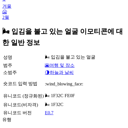
겨울
🥶
2월
🌬️ 입김을 불고 있는 얼굴 이모티콘에 대
한 일반 정보
🌬️ 입김을 불고 있는 얼굴
성명
범주
🌇여행 및 장소
소범주
🌗하늘과 날씨
숏코드 입력 방법
:wind_blowing_face:
🌬️ 1F32C FE0F
유니코드 (정규화된)
🌬 1F32C
유니코드(비자격)
유니코드 버전
E0.7
유행