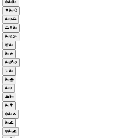
❄️🌬️🌬️
🌳🌬️💨
🌬️❄️🌅
🌅🌲🌬️
🌬️❄️🌫️
🍃🌬️
🌬️🔥
🌬️🌾🌿
🎈🌬️
🌬️🌧️
🌬️❄️
🏔️🌬️
🌬️🌳
❄️🌬️🔥
🌬️🌊
❄️🌬️🌊