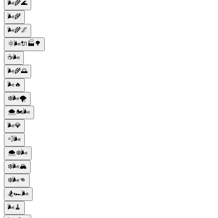
🌬️🌾🌊
🌬️🌾
🌬️🌾🌌
🌞🌬️🔌🏭🌳
☕️🌬️
🌬️🌾🌅
🌬️🔥
❄️🌬️🌪️
🌨️🏍️🌬️
🌬️💎
💨🌬️
🌨️❄️🌬️
❄️🌬️🏔️
❄️🌬️👊
🏂🏎️🌬️
🌬️🧹