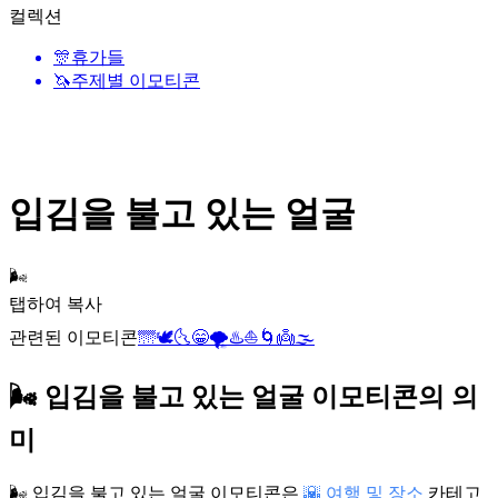
컬렉션
🎊
휴가들
🦄
주제별 이모티콘
입김을 불고 있는 얼굴
🌬️
탭하여 복사
관련된 이모티콘
🌁
🕊️
🌜
😁
🌪️
♨️
⛵
🌀
👼
🌫️
🌬️ 입김을 불고 있는 얼굴 이모티콘의 의
미
🌬️ 입김을 불고 있는 얼굴 이모티콘은
🌇 여행 및 장소
카테고