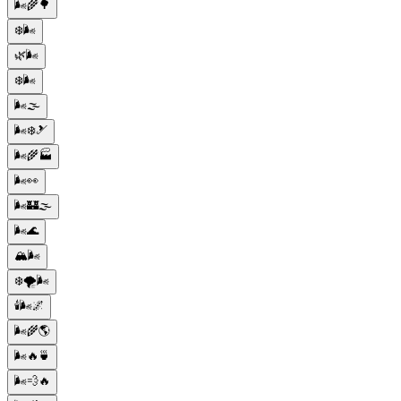
🌬️🌾🌳
❄️🌬️
🌿🌬️
❄️🌬️
🌬️🌫️
🌬️❄️🎿
🌬️🌾🏭
🌬️👀
🌬️🏰🌫️
🌬️🌊
🏔️🌬️
❄️🌪️🌬️
🕯️🌬️🌌
🌬️🌾🌎
🌬️🔥🍵
🌬️💨🔥