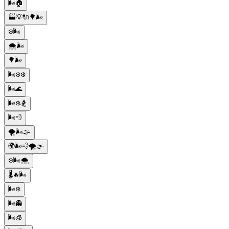
🌬️🏠
🏭💡🔌🌳🌬️
❄️🌬️
🌨️🌬️
🌳🌬️
🌬️❄️❄️
🌬️🌊
🌬️❄️🏂
🌬️💨
🌪️🌬️🌫️
🌍🌬️💨🌪️🌫️
❄️🌬️🌨️
🌡️🔥🌬️
🌬️❄️
🌬️👻
🌬️🧊