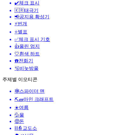
✔️
체크 표시
🇰🇷
태극기
📢
공지용 확성기
⚡
번개
⭐
별표
✅
체크 표시 기호
👍
올린 엄지
🤍
흰색 하트
☎️
전화기
🫧
비눗방울
주제별 이모티콘
🕸️
스파이더 맨
⛏🧱
마인 크래프트
☀️
여름
💦
물
🤑
돈
⛓️👮
교도소