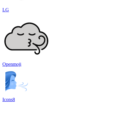
LG
Openmoji
Icons8