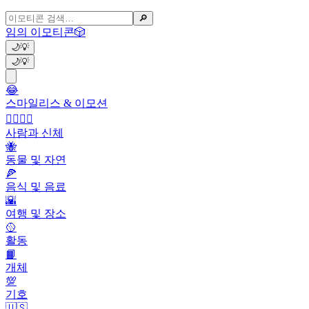
🔎
임의 이모티콘
🎲
🌙
💡
🌙
💡
😂
스마일리스 & 이모션
👩‍❤️‍💋‍👨
사람과 신체
🐝
동물 및 자연
🍕
음식 및 음료
🌇
여행 및 장소
🥎
활동
📙
개체
💯
기호
🇺🇸