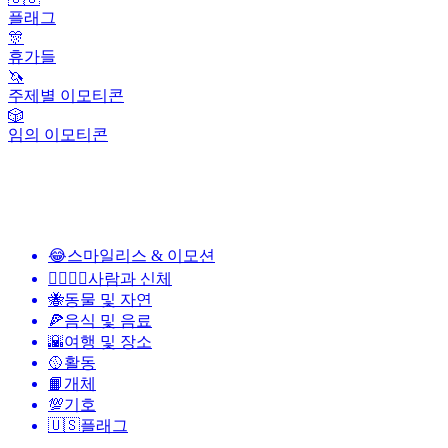
플래그
🎊
휴가들
🦄
주제별 이모티콘
🎲
임의 이모티콘
😂
스마일리스 & 이모션
👩‍❤️‍💋‍👨
사람과 신체
🐝
동물 및 자연
🍕
음식 및 음료
🌇
여행 및 장소
🥎
활동
📙
개체
💯
기호
🇺🇸
플래그