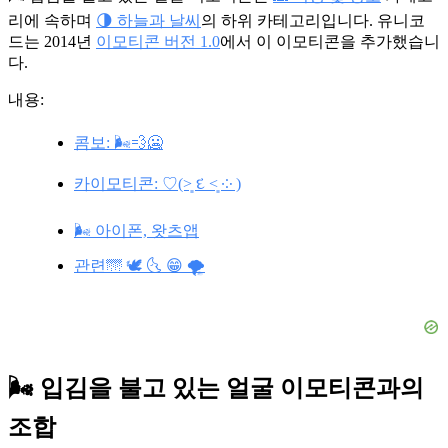
리에 속하며
🌗 하늘과 날씨
의 하위 카테고리입니다. 유니코
드는 2014년
이모티콘 버전 1.0
에서 이 이모티콘을 추가했습니
다.
내용:
콤보: 🌬️💨🥶
카이모티콘: ♡(˃͈ દ ˂͈ ༶ )
🌬️ 아이폰, 왓츠앱
관련🌁 🕊️ 🌜 😁 🌪️
🌬️ 입김을 불고 있는 얼굴 이모티콘과의
조합