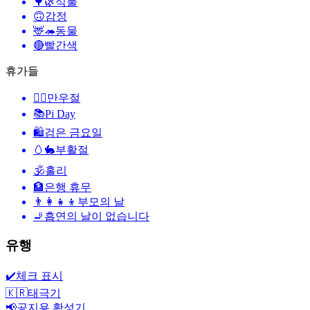
🌳🌿
식물
🙃
감정
🦌🦔
동물
🔴
빨간색
휴가들
🙆‍♂️
만우절
📚
Pi Day
🛍
검은 금요일
🥚🐇
부활절
🕉
홀리
🏦
은행 휴무
👨‍👩‍👧‍👦
부모의 날
🚬
흡연의 날이 없습니다
유행
✔️
체크 표시
🇰🇷
태극기
📢
공지용 확성기