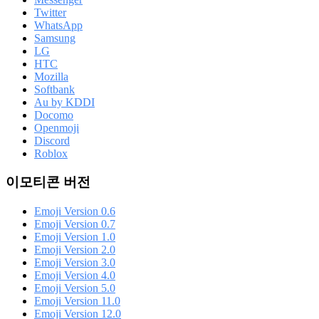
Twitter
WhatsApp
Samsung
LG
HTC
Mozilla
Softbank
Au by KDDI
Docomo
Openmoji
Discord
Roblox
이모티콘 버전
Emoji Version 0.6
Emoji Version 0.7
Emoji Version 1.0
Emoji Version 2.0
Emoji Version 3.0
Emoji Version 4.0
Emoji Version 5.0
Emoji Version 11.0
Emoji Version 12.0