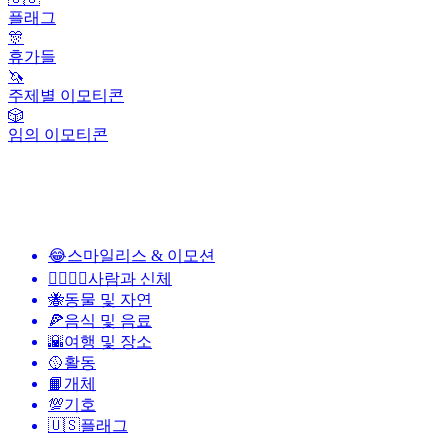
플래그
🎊
휴가들
🦄
주제별 이모티콘
🎲
임의 이모티콘
😂
스마일리스 & 이모션
👩‍❤️‍💋‍👨
사람과 신체
🐝
동물 및 자연
🍕
음식 및 음료
🌇
여행 및 장소
🥎
활동
📙
개체
💯
기호
🇺🇸
플래그