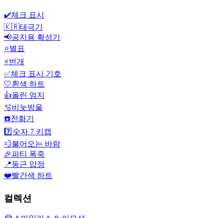
✔️
체크 표시
🇰🇷
태극기
📢
공지용 확성기
⭐
별표
⚡
번개
✅
체크 표시 기호
🤍
흰색 하트
👍
올린 엄지
🫧
비눗방울
☎️
전화기
7️⃣
숫자 7 키캡
💨
불어오는 바람
🎉
파티 폭죽
📍
둥근 압정
❤️
빨간색 하트
컬렉션