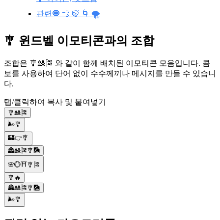
관련🧿 💨 🍃 🌀 🌪️
🎐 윈드벨 이모티콘과의 조합
조합은 🎐🎎🎏 와 같이 함께 배치된 이모티콘 모음입니다. 콤
보를 사용하여 단어 없이 수수께끼나 메시지를 만들 수 있습니
다.
탭/클릭하여 복사 및 붙여넣기
🎐🎎🎏
🌬️🎐
🏰👉🎐
🏯🎎🎏🎐🎑
🌸💮⛩🎐🎏
🎐🔥
🏯🎎🎏🎐🎑
🌬️🎐