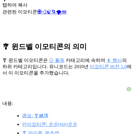
탭하여 복사
관련된 이모티콘
🧿
💨
🍃
🌀
🌪️
🪼
🎐 윈드벨 이모티콘의 의미
🎐 윈드벨 이모티콘은
🥎 활동
카테고리에 속하며
🎇 행사
의
하위 카테고리입니다. 유니코드는 2010년
이모티콘 버전 1.0
에
서 이 이모티콘을 추가했습니다.
내용:
콤보: 🎐🎎🎏
카이모티콘: 彡彡(≡i≡)彡彡
🎐 아이폰, 왓츠앱