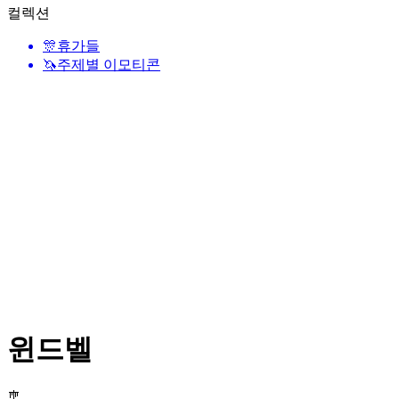
컬렉션
🎊
휴가들
🦄
주제별 이모티콘
윈드벨
🎐