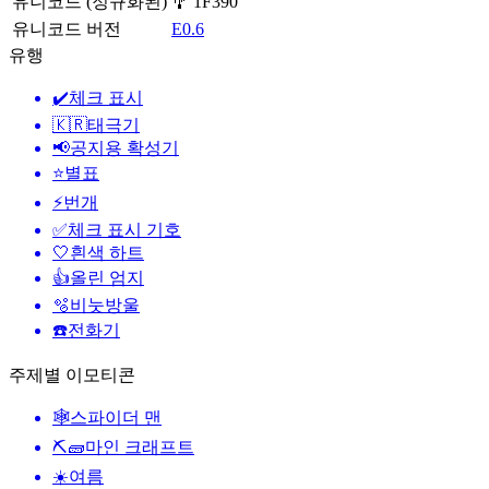
유니코드 (정규화된)
🎐 1F390
유니코드 버전
E0.6
유행
✔️
체크 표시
🇰🇷
태극기
📢
공지용 확성기
⭐
별표
⚡
번개
✅
체크 표시 기호
🤍
흰색 하트
👍
올린 엄지
🫧
비눗방울
☎️
전화기
주제별 이모티콘
🕸️
스파이더 맨
⛏🧱
마인 크래프트
☀️
여름