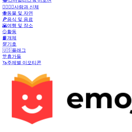
😂
스마일리스 & 이모션
👩‍❤️‍💋‍👨
사람과 신체
🐝
동물 및 자연
🍕
음식 및 음료
🌇
여행 및 장소
🥎
활동
📙
개체
💯
기호
🇺🇸
플래그
🎊
휴가들
🦄
주제별 이모티콘