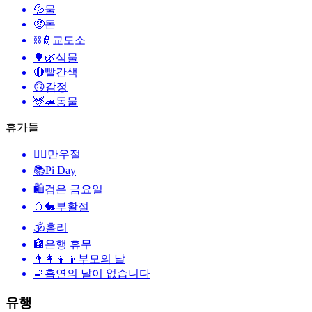
💦
물
🤑
돈
⛓️👮
교도소
🌳🌿
식물
🔴
빨간색
🙃
감정
🦌🦔
동물
휴가들
🙆‍♂️
만우절
📚
Pi Day
🛍
검은 금요일
🥚🐇
부활절
🕉
홀리
🏦
은행 휴무
👨‍👩‍👧‍👦
부모의 날
🚬
흡연의 날이 없습니다
유행