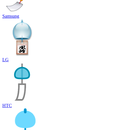
Samsung
LG
HTC