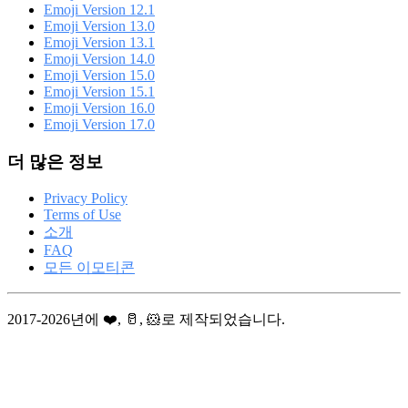
Emoji Version 12.1
Emoji Version 13.0
Emoji Version 13.1
Emoji Version 14.0
Emoji Version 15.0
Emoji Version 15.1
Emoji Version 16.0
Emoji Version 17.0
더 많은 정보
Privacy Policy
Terms of Use
소개
FAQ
모든 이모티콘
2017-2026년에 ❤️, 🥛, 🐹로 제작되었습니다.