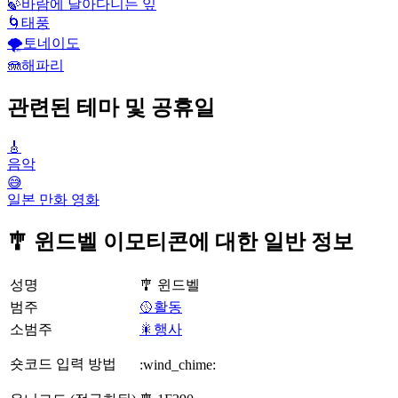
🍃
바람에 날아다니는 잎
🌀
태풍
🌪️
토네이도
🪼
해파리
관련된 테마 및 공휴일
🎸
음악
😅
일본 만화 영화
🎐 윈드벨 이모티콘에 대한 일반 정보
성명
🎐 윈드벨
범주
🥎활동
소범주
🎇행사
숏코드 입력 방법
:wind_chime: