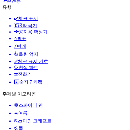
🔦
손전등
유행
✔️
체크 표시
🇰🇷
태극기
📢
공지용 확성기
⭐
별표
⚡
번개
👍
올린 엄지
✅
체크 표시 기호
🤍
흰색 하트
☎️
전화기
7️⃣
숫자 7 키캡
주제별 이모티콘
🕸️
스파이더 맨
☀️
여름
⛏🧱
마인 크래프트
💦
물