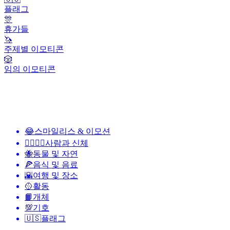
플래그
🎊
휴가들
🦄
주제별 이모티콘
🎲
임의 이모티콘
😂
스마일리스 & 이모션
👩‍❤️‍💋‍👨
사람과 신체
🐝
동물 및 자연
🍕
음식 및 음료
🌇
여행 및 장소
🥎
활동
📙
개체
💯
기호
🇺🇸
플래그