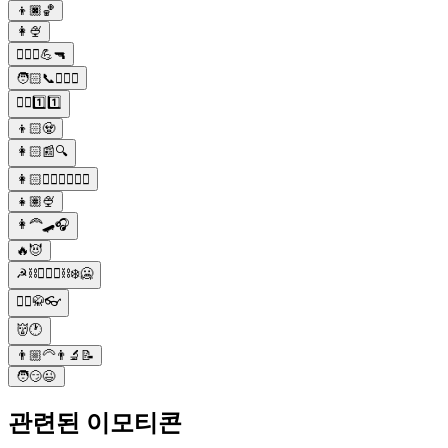
👦🏿🏀
👩🍨
👮🏼‍♂️💪🔫
🧑🏻📞👩‍❤️‍👨
🦸‍♀️1️⃣1️⃣
👦🏻🧟
👩🏻📰🔍
👩🏻👩‍❤️‍👨👮🏼‍♂️
👧🏽🍨
👩‍🦰🛹🎧
🔥😈
☭⛓️👮🏼‍♂️⛓️❄️🥶
🧔‍♂️🥋👓
👹🕐
👨🏼‍🦳👨‍🔬📝
🧑😏😉
관련된 이모티콘