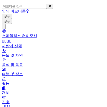
🔎
임의 이모티콘
🎲
🌙
💡
🌙
💡
😂
스마일리스 & 이모션
👩‍❤️‍💋‍👨
사람과 신체
🐝
동물 및 자연
🍕
음식 및 음료
🌇
여행 및 장소
🥎
활동
📙
개체
💯
기호
🇺🇸