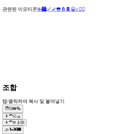
관련된 이모티콘
☕
🏙️
🪄
🚬
🐸
👮
🍫
😁
♂️
👮‍♂️
조합
탭/클릭하여 복사 및 붙여넣기
🧑🏻📸🗞
👨‍🦱🦷🧢
👨‍🦱🤘🎸🎲
🌫🐍👾🌃