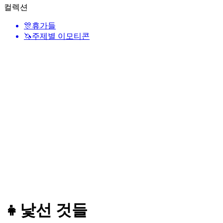
컬렉션
🎊
휴가들
🦄
주제별 이모티콘
👧
낯선 것들