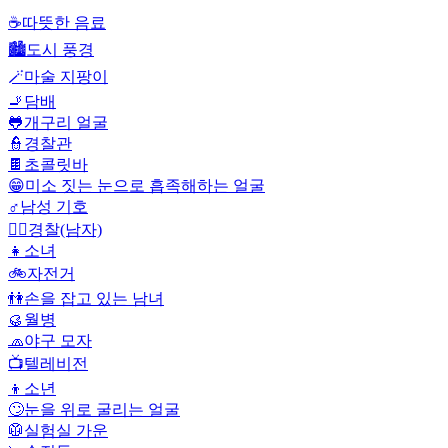
☕
따뜻한 음료
🏙️
도시 풍경
🪄
마술 지팡이
🚬
담배
🐸
개구리 얼굴
👮
경찰관
🍫
초콜릿바
😁
미소 짓는 눈으로 흡족해하는 얼굴
♂️
남성 기호
👮‍♂️
경찰(남자)
👧
소녀
🚲
자전거
👫
손을 잡고 있는 남녀
🥮
월병
🧢
야구 모자
📺
텔레비전
👦
소년
🙄
눈을 위로 굴리는 얼굴
🥼
실험실 가운