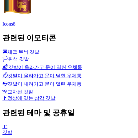
Icons8
관련된 이모티콘
🏁
체크 무늬 깃발
🏳️
흰색 깃발
📬
깃발이 올라가고 문이 열린 우체통
📫
깃발이 올라가고 문이 닫힌 우체통
📭
깃발이 내려가고 문이 열린 우체통
🎌
교차된 깃발
🚩
정상에 있는 삼각 깃발
관련된 테마 및 공휴일
🚩
깃발