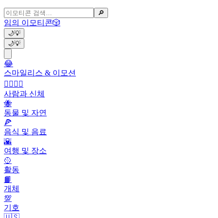
🔎
임의 이모티콘
🎲
🌙
💡
🌙
💡
😂
스마일리스 & 이모션
👩‍❤️‍💋‍👨
사람과 신체
🐝
동물 및 자연
🍕
음식 및 음료
🌇
여행 및 장소
🥎
활동
📙
개체
💯
기호
🇺🇸