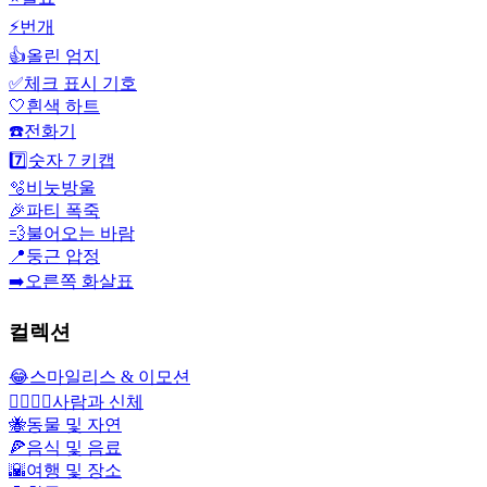
⚡
번개
👍
올린 엄지
✅
체크 표시 기호
🤍
흰색 하트
☎️
전화기
7️⃣
숫자 7 키캡
🫧
비눗방울
🎉
파티 폭죽
💨
불어오는 바람
📍
둥근 압정
➡️
오른쪽 화살표
컬렉션
😂
스마일리스 & 이모션
👩‍❤️‍💋‍👨
사람과 신체
🐝
동물 및 자연
🍕
음식 및 음료
🌇
여행 및 장소