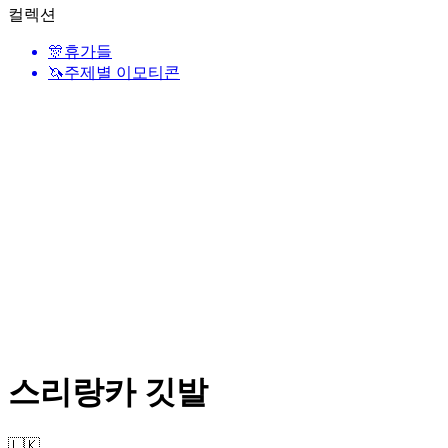
컬렉션
🎊
휴가들
🦄
주제별 이모티콘
스리랑카 깃발
🇱🇰