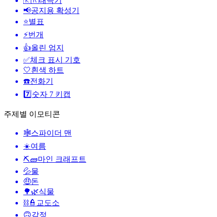
🇰🇷
태극기
📢
공지용 확성기
⭐
별표
⚡
번개
👍
올린 엄지
✅
체크 표시 기호
🤍
흰색 하트
☎️
전화기
7️⃣
숫자 7 키캡
주제별 이모티콘
🕸️
스파이더 맨
☀️
여름
⛏🧱
마인 크래프트
💦
물
🤑
돈
🌳🌿
식물
⛓️👮
교도소
🙃
감정