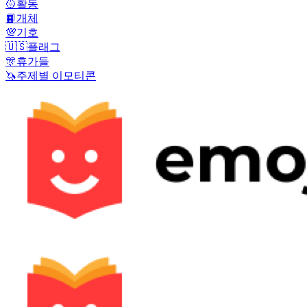
🥎
활동
📙
개체
💯
기호
🇺🇸
플래그
🎊
휴가들
🦄
주제별 이모티콘