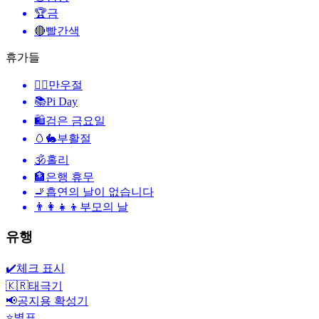
🏆
금
🔴
빨간색
휴가들
🙆‍♂️
만우절
📚
Pi Day
🛍
검은 금요일
🥚🐇
부활절
🕉
홀리
🏦
은행 휴무
🚬
흡연의 날이 없습니다
👨‍👩‍👧‍👦
부모의 날
유행
✔️
체크 표시
🇰🇷
태극기
📢
공지용 확성기
⭐
별표