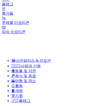
플래그
🎊
휴가들
🦄
주제별 이모티콘
🎲
임의 이모티콘
😂
스마일리스 & 이모션
👩‍❤️‍💋‍👨
사람과 신체
🐝
동물 및 자연
🍕
음식 및 음료
🌇
여행 및 장소
🥎
활동
📙
개체
💯
기호
🇺🇸
플래그