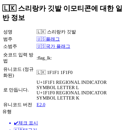
🇱🇰 스리랑카 깃발 이모티콘에 대한 일
반 정보
성명
🇱🇰 스리랑카 깃발
범주
🇺🇸플래그
소범주
🇺🇸국가 플래그
숏코드 입력 방
:flag_lk:
법
유니코드 (정규
🇱🇰 1F1F1 1F1F0
화된)
U+1F1F1
REGIONAL INDICATOR
SYMBOL LETTER L
로 만듭니다.
U+1F1F0
REGIONAL INDICATOR
SYMBOL LETTER K
유니코드 버전
E2.0
유행
✔️
체크 표시