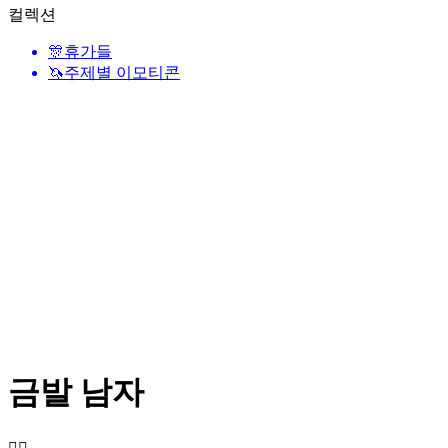
컬렉션
🎊
휴가들
🦄
주제별 이모티콘
금발 남자