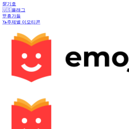
💯
기호
🇺🇸
플래그
🎊
휴가들
🦄
주제별 이모티콘