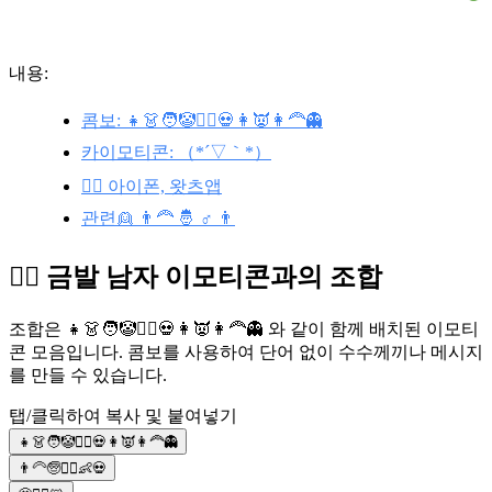
내용:
콤보: 👧👗🧑🤡👱‍♂️💀👩👿👩‍🦰👻
카이모티콘: （*´▽｀*）
👱‍♂️ 아이폰, 왓츠앱
관련👱 👨‍🦰 🤴 ♂️ 👨
👱‍♂️ 금발 남자 이모티콘과의 조합
조합은 👧👗🧑🤡👱‍♂️💀👩👿👩‍🦰👻 와 같이 함께 배치된 이모티
콘 모음입니다. 콤보를 사용하여 단어 없이 수수께끼나 메시지
를 만들 수 있습니다.
탭/클릭하여 복사 및 붙여넣기
👧👗🧑🤡👱‍♂️💀👩👿👩‍🦰👻
👨‍🦳🧓👱‍♂️👶💀