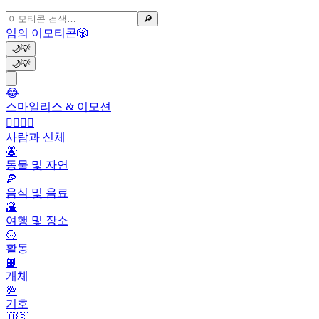
🔎
임의 이모티콘
🎲
🌙
💡
🌙
💡
😂
스마일리스 & 이모션
👩‍❤️‍💋‍👨
사람과 신체
🐝
동물 및 자연
🍕
음식 및 음료
🌇
여행 및 장소
🥎
활동
📙
개체
💯
기호
🇺🇸