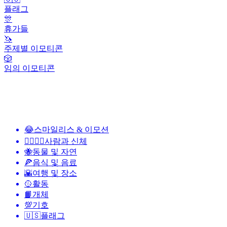
플래그
🎊
휴가들
🦄
주제별 이모티콘
🎲
임의 이모티콘
😂
스마일리스 & 이모션
👩‍❤️‍💋‍👨
사람과 신체
🐝
동물 및 자연
🍕
음식 및 음료
🌇
여행 및 장소
🥎
활동
📙
개체
💯
기호
🇺🇸
플래그