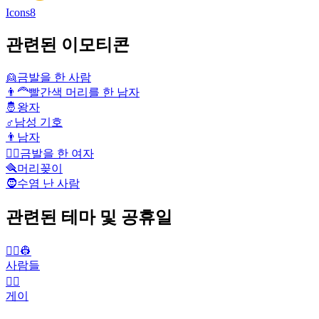
Icons8
관련된 이모티콘
👱
금발을 한 사람
👨‍🦰
빨간색 머리를 한 남자
🤴
왕자
♂️
남성 기호
👨
남자
👱‍♀️
금발을 한 여자
🪮
머리꽂이
🧔
수염 난 사람
관련된 테마 및 공휴일
👨‍✈️👷
사람들
🏳️‍🌈
게이