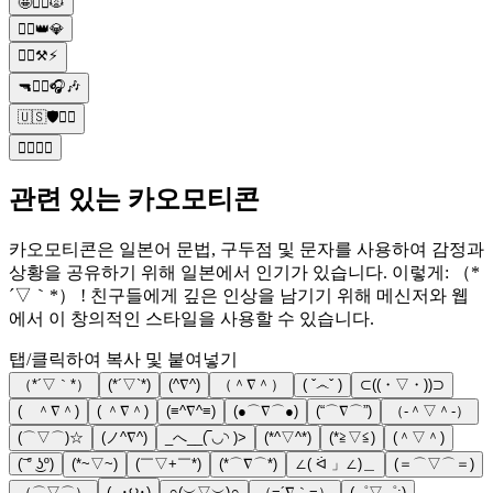
🤩👱‍♂️🙀
👱‍♂️👑💎
👱‍♂️⚒️⚡
🔫👱‍♂️🎧🎶
🇺🇸🛡👱‍♂️
👱‍♀️👱‍♂️
관련 있는 카오모티콘
카오모티콘은 일본어 문법, 구두점 및 문자를 사용하여 감정과
상황을 공유하기 위해 일본에서 인기가 있습니다. 이렇게: （*
´▽｀*） ! 친구들에게 깊은 인상을 남기기 위해 메신저와 웹
에서 이 창의적인 스타일을 사용할 수 있습니다.
탭/클릭하여 복사 및 붙여넣기
（*´▽｀*）
(*´▽`*)
(^∇^)
（＾∇＾）
( ˇ෴ˇ )
⊂((・▽・))⊃
( ＾∇＾)
( ＾∇＾)
(≡^∇^≡)
(●⌒∇⌒●)
(“⌒∇⌒”)
（‐＾▽＾‐）
(⌒▽⌒)☆
(ノ^∇^)
_へ__(‾◡◝ )>
(*^▽^*)
(*≧▽≦)
(＾▽＾)
(͝ ° ͜ʖº)
(*~▽~)
(￣▽+￣*)
(*⌒∇⌒*)
∠( ᐛ 」∠)＿
(＝⌒▽⌒＝)
（⌒▽⌒）
( ◞･౪･)
∩(︶▽︶)∩
（=´∇｀=）
(゜▽゜;)