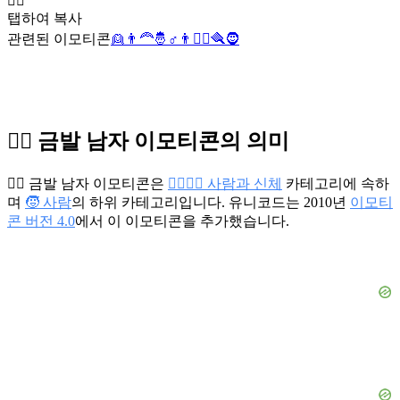
👱‍♂️
탭하여 복사
관련된 이모티콘
👱
👨‍🦰
🤴
♂️
👨
👱‍♀️
🪮
🧔
👱‍♂️ 금발 남자 이모티콘의 의미
👱‍♂️ 금발 남자 이모티콘은
👩‍❤️‍💋‍👨 사람과 신체
카테고리에 속하
며
🧒 사람
의 하위 카테고리입니다. 유니코드는 2010년
이모티
콘 버전 4.0
에서 이 이모티콘을 추가했습니다.