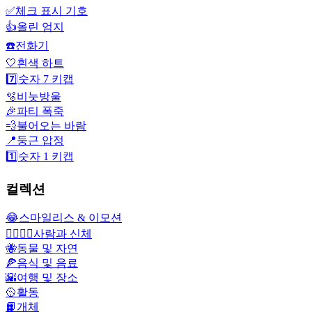
✅
체크 표시 기호
👍
올린 엄지
☎️
전화기
🤍
흰색 하트
7️⃣
숫자 7 키캡
🫧
비눗방울
🎉
파티 폭죽
💨
불어오는 바람
📍
둥근 압정
1️⃣
숫자 1 키캡
컬렉션
😂
스마일리스 & 이모션
👩‍❤️‍💋‍👨
사람과 신체
🐝
동물 및 자연
🍕
음식 및 음료
🌇
여행 및 장소
🥎
활동
📙
개체