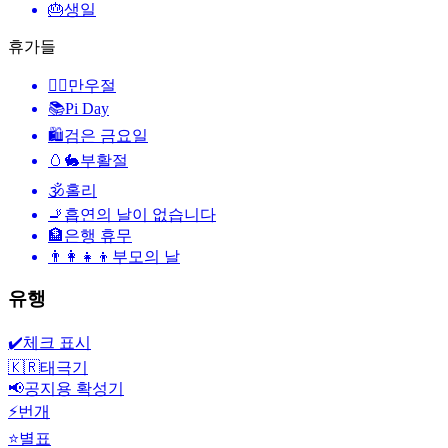
🎂
생일
휴가들
🙆‍♂️
만우절
📚
Pi Day
🛍
검은 금요일
🥚🐇
부활절
🕉
홀리
🚬
흡연의 날이 없습니다
🏦
은행 휴무
👨‍👩‍👧‍👦
부모의 날
유행
✔️
체크 표시
🇰🇷
태극기
📢
공지용 확성기
⚡
번개
⭐
별표