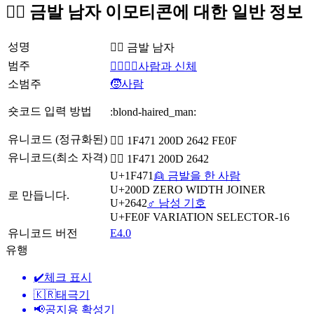
👱‍♂️ 금발 남자 이모티콘에 대한 일반 정보
성명
👱‍♂️ 금발 남자
범주
👩‍❤️‍💋‍👨사람과 신체
소범주
🧒사람
숏코드 입력 방법
:blond-haired_man:
유니코드 (정규화된)
👱‍♂️ 1F471 200D 2642 FE0F
유니코드(최소 자격)
👱‍♂ 1F471 200D 2642
U+1F471
👱 금발을 한 사람
U+200D
ZERO WIDTH JOINER
로 만듭니다.
U+2642
♂️ 남성 기호
U+FE0F
VARIATION SELECTOR-16
유니코드 버전
E4.0
유행
✔️
체크 표시
🇰🇷
태극기
📢
공지용 확성기