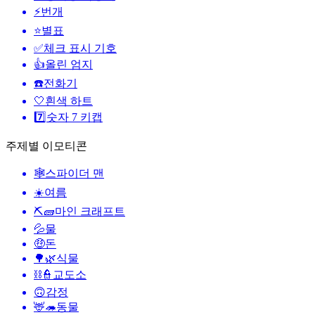
⚡
번개
⭐
별표
✅
체크 표시 기호
👍
올린 엄지
☎️
전화기
🤍
흰색 하트
7️⃣
숫자 7 키캡
주제별 이모티콘
🕸️
스파이더 맨
☀️
여름
⛏🧱
마인 크래프트
💦
물
🤑
돈
🌳🌿
식물
⛓️👮
교도소
🙃
감정
🦌🦔
동물