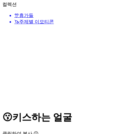
컬렉션
🎊
휴가들
🦄
주제별 이모티콘
😗
키스하는 얼굴
클릭하여 복사 😗