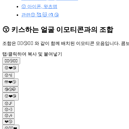
😗 아이폰, 왓츠앱
관련😙 🥰 😽 💏 😘
😗 키스하는 얼굴 이모티콘과의 조합
조합은 🙋‍♂️😗🙋‍♀️ 와 같이 함께 배치된 이모티콘 모음입니
탭/클릭하여 복사 및 붙여넣기
🙋‍♂️😗🙋‍♀️
😗❤️😘
😗🫧
🤲❤️😗
🤥😗🤭
😗❤️😘
😗🦵
😗💨
😗🎶
💔😗
😗✌🏼❤️