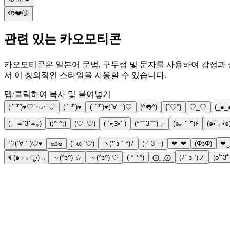
🤲❤️😗
관련 있는 카오모티콘
카오모티콘은 일본어 문법, 구두점 및 문자를 사용하여 감정과 상황을
서 이 창의적인 스타일을 사용할 수 있습니다.
탭/클릭하여 복사 및 붙여넣기
( ˘ ³˘)♥︎♡´･ᴗ･`♡
( ˘ ³˘)♥
( ˘ ³˘)♥(´∀｀)♡
(^👅^)
{°♡°}
♡_♡
(_●_●
(。≖ˇ3ˇ≖｡)
(;^-^;)
(♡_♡)
( ´•₎౩•` )
(*￣3￣)╭
(๛ ˘ ³˘)۶
(๑•́ ₃ •̀๑
♡(´∀｀)♡♥
ᴓᴈᴓ
(´ ω `♡)
ヽ(*´з｀*)ﾉ
(╯3╰)
❤_❤
(ΦзΦ)
❤
ꉂ (๑ › ₃ ू‹)₋₃
～(^з^)-☆
～(^з^)-♡
( ° ³ °)
⨀‿⨀
(ﾉ´ з `)ノ
(o˚̑̑̑̑̑ 3˚̑̑