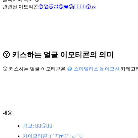
관련된 이모티콘
😙
🥰
😽
💏
😘
❤️
🤗
👩‍❤️‍💋‍👨
😚
🎶
😗 키스하는 얼굴 이모티콘의 의미
😗 키스하는 얼굴 이모티콘은
😂 스마일리스 & 이모션
카테고
내용:
콤보: 🙋‍♂️😗🙋‍♀️
카이모티콘: ( ˘ ³˘)♥︎♡´･ᴗ･`♡