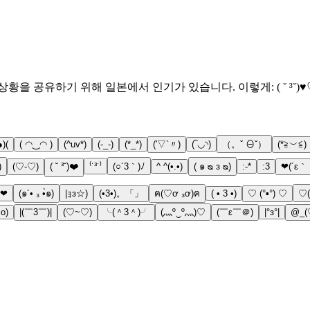
 공유하기 위해 일본에서 인기가 있습니다. 이렇게: ( ˘ ³˘)♥︎
)(
( ◠‿◠ )
(^uv*)
(-_-)
(*_*)
(′▽`〃)
(‾◡◝)
（。ˇ ⊖ˇ）
(*≧︶≦)
)
(♡-♡)
( ˘ ³˘)❤️
⁽˙³˙⁾
(○´3｀)ﾉ
^ ^(•.•)
( ๑ ᴓ ᴈ ᴓ)
:-*
:3
❤(´ε｀ 
‿❤
(๑´• ₃ •̀๑)
|ｮз☆)
(•3•)。「」
ฅ(♡ơ ₃ơ)ฅ
( • 3 •)
♡ (°▪°) ♡
♡
̑̑̑ o)
|(￣3￣)|
(♡~♡)
╰(＾3＾)╯
(灬º‿º灬)♡
(￣ε￣＠)
|°з°|
@_(