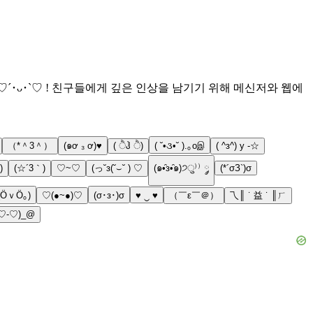
♡´･ᴗ･`♡ ! 친구들에게 깊은 인상을 남기기 위해 메신저와 웹에
（*＾3＾）
(๑ơ ₃ ơ)♥
( ੈჰ ੈ)
( ˘•૩•˘ ).｡oஇ
( ^з^) y -☆
)
(☆´3｀)
♡~♡
(っ˘з(˘⌣˘ ) ♡
(๑•̑з•̑๑)੭ु⁾⁾ ༘
(*´σЗ`)σ
(ӦｖӦ｡)
♡(●~●)♡
(σ･з･)σ
♥ ‿ ♥
（￣ε￣＠）
乁║ ˙ 益 ˙ ║ㄏ
♡-♡)_@