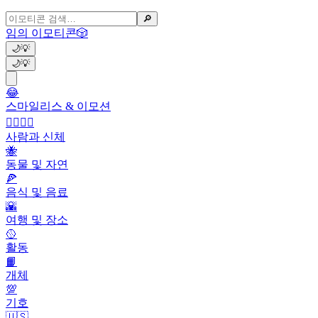
🔎
임의 이모티콘
🎲
🌙
💡
🌙
💡
😂
스마일리스 & 이모션
👩‍❤️‍💋‍👨
사람과 신체
🐝
동물 및 자연
🍕
음식 및 음료
🌇
여행 및 장소
🥎
활동
📙
개체
💯
기호
🇺🇸