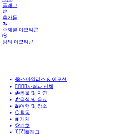
플래그
🎊
휴가들
🦄
주제별 이모티콘
🎲
임의 이모티콘
😂
스마일리스 & 이모션
👩‍❤️‍💋‍👨
사람과 신체
🐝
동물 및 자연
🍕
음식 및 음료
🌇
여행 및 장소
🥎
활동
📙
개체
💯
기호
🇺🇸
플래그