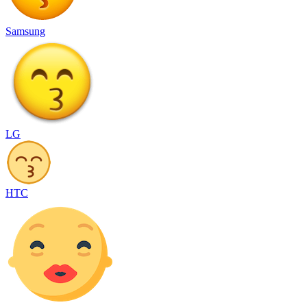
Samsung
LG
HTC