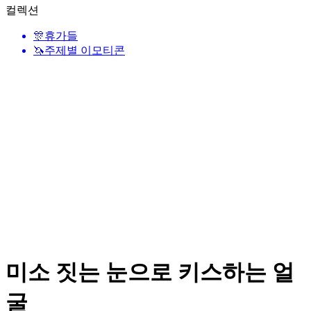
컬렉션
🎊
휴가들
🦄
주제별 이모티콘
미소 짓는 눈으로 키스하는 얼
굴