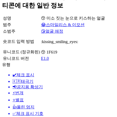
티콘에 대한 일반 정보
성명
😙 미소 짓는 눈으로 키스하는 얼굴
범주
😂스마일리스 & 이모션
소범주
😘얼굴 애정
숏코드 입력 방법
:kissing_smiling_eyes:
유니코드 (정규화된)
😙 1F619
유니코드 버전
E1.0
유행
✔️
체크 표시
🇰🇷
태극기
📢
공지용 확성기
⚡
번개
⭐
별표
👍
올린 엄지
✅
체크 표시 기호