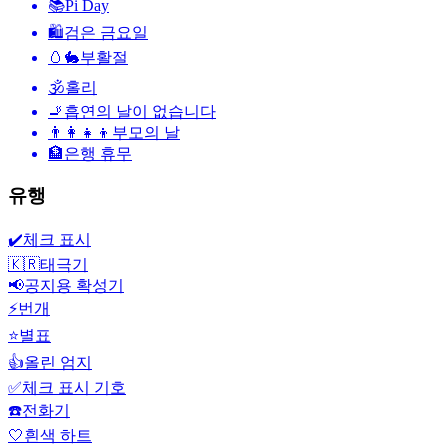
📚
Pi Day
🛍
검은 금요일
🥚🐇
부활절
🕉
홀리
🚬
흡연의 날이 없습니다
👨‍👩‍👧‍👦
부모의 날
🏦
은행 휴무
유행
✔️
체크 표시
🇰🇷
태극기
📢
공지용 확성기
⚡
번개
⭐
별표
👍
올린 엄지
✅
체크 표시 기호
☎️
전화기
🤍
흰색 하트