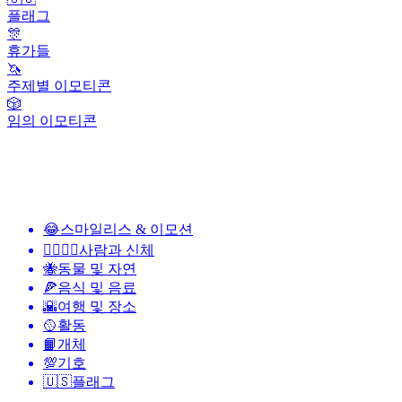
플래그
🎊
휴가들
🦄
주제별 이모티콘
🎲
임의 이모티콘
😂
스마일리스 & 이모션
👩‍❤️‍💋‍👨
사람과 신체
🐝
동물 및 자연
🍕
음식 및 음료
🌇
여행 및 장소
🥎
활동
📙
개체
💯
기호
🇺🇸
플래그