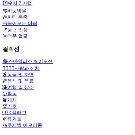
7️⃣
숫자 7 키캡
🫧
비눗방울
🎉
파티 폭죽
💨
불어오는 바람
📍
둥근 압정
🥵
더운 얼굴
컬렉션
😂
스마일리스 & 이모션
👩‍❤️‍💋‍👨
사람과 신체
🐝
동물 및 자연
🍕
음식 및 음료
🌇
여행 및 장소
🥎
활동
📙
개체
💯
기호
🇺🇸
플래그
🎊
휴가들
🦄
주제별 이모티콘