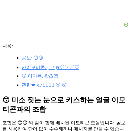
내용:
콤보: 😙😘
카이모티콘: ( ˘ ³˘)♥︎♡´･ᴗ･`♡
😙 아이폰, 왓츠앱
관련💋 🙂 👨‍❤️‍💋‍👨 😚 😗
😙 미소 짓는 눈으로 키스하는 얼굴 이모
티콘과의 조합
조합은 😙😘 와 같이 함께 배치된 이모티콘 모음입니다. 콤보
를 사용하여 단어 없이 수수께끼나 메시지를 만들 수 있습니