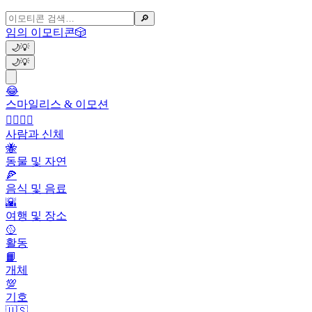
🔎
임의 이모티콘
🎲
🌙
💡
🌙
💡
😂
스마일리스 & 이모션
👩‍❤️‍💋‍👨
사람과 신체
🐝
동물 및 자연
🍕
음식 및 음료
🌇
여행 및 장소
🥎
활동
📙
개체
💯
기호
🇺🇸