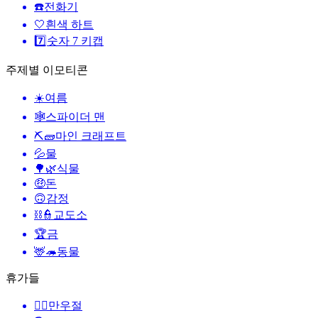
☎️
전화기
🤍
흰색 하트
7️⃣
숫자 7 키캡
주제별 이모티콘
☀️
여름
🕸️
스파이더 맨
⛏🧱
마인 크래프트
💦
물
🌳🌿
식물
🤑
돈
🙃
감정
⛓️👮
교도소
🏆
금
🦌🦔
동물
휴가들
🙆‍♂️
만우절