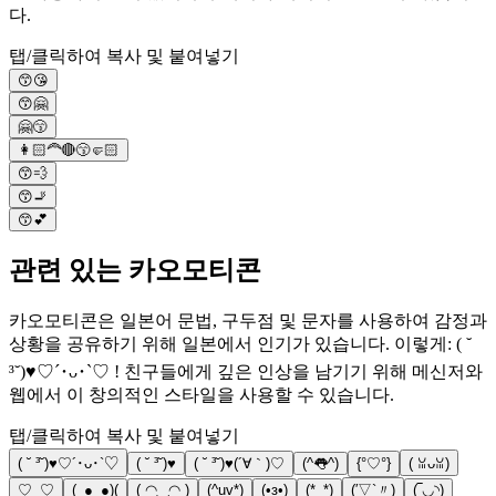
다.
탭/클릭하여 복사 및 붙여넣기
😙😘
😙🤗
🤗😙
👩🏻‍🦰🔴😙🤛🏻
😙💨
😙🚬
😙💕
관련 있는 카오모티콘
카오모티콘은 일본어 문법, 구두점 및 문자를 사용하여 감정과
상황을 공유하기 위해 일본에서 인기가 있습니다. 이렇게: ( ˘
³˘)♥︎♡´･ᴗ･`♡ ! 친구들에게 깊은 인상을 남기기 위해 메신저와
웹에서 이 창의적인 스타일을 사용할 수 있습니다.
탭/클릭하여 복사 및 붙여넣기
( ˘ ³˘)♥︎♡´･ᴗ･`♡
( ˘ ³˘)♥
( ˘ ³˘)♥(´∀｀)♡
(^👅^)
{°♡°}
( ꈍᴗꈍ)
♡_♡
(_●_●)(
( ◠‿◠ )
(^uv*)
(•з•)
(*_*)
(′▽`〃)
(‾◡◝)