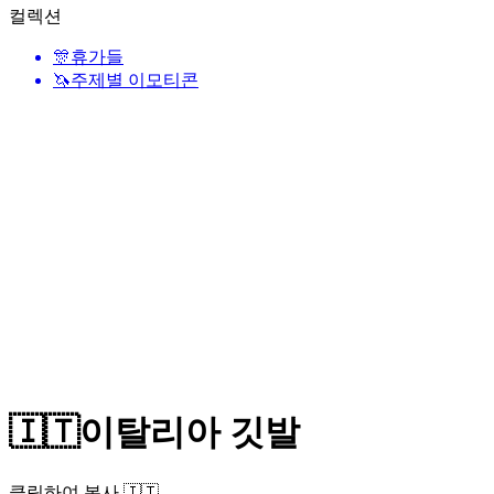
컬렉션
🎊
휴가들
🦄
주제별 이모티콘
🇮🇹
이탈리아 깃발
클릭하여 복사 🇮🇹