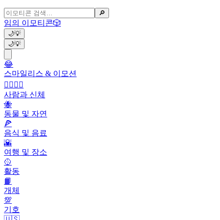
🔎
임의 이모티콘
🎲
🌙
💡
🌙
💡
😂
스마일리스 & 이모션
👩‍❤️‍💋‍👨
사람과 신체
🐝
동물 및 자연
🍕
음식 및 음료
🌇
여행 및 장소
🥎
활동
📙
개체
💯
기호
🇺🇸