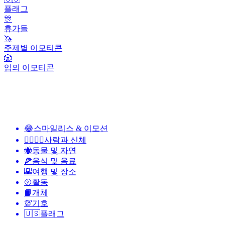
플래그
🎊
휴가들
🦄
주제별 이모티콘
🎲
임의 이모티콘
😂
스마일리스 & 이모션
👩‍❤️‍💋‍👨
사람과 신체
🐝
동물 및 자연
🍕
음식 및 음료
🌇
여행 및 장소
🥎
활동
📙
개체
💯
기호
🇺🇸
플래그