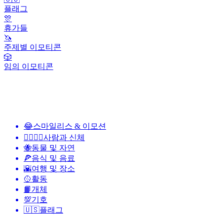
플래그
🎊
휴가들
🦄
주제별 이모티콘
🎲
임의 이모티콘
😂
스마일리스 & 이모션
👩‍❤️‍💋‍👨
사람과 신체
🐝
동물 및 자연
🍕
음식 및 음료
🌇
여행 및 장소
🥎
활동
📙
개체
💯
기호
🇺🇸
플래그