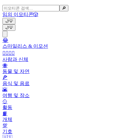
🔎
임의 이모티콘
🎲
🌙
💡
🌙
💡
😂
스마일리스 & 이모션
👩‍❤️‍💋‍👨
사람과 신체
🐝
동물 및 자연
🍕
음식 및 음료
🌇
여행 및 장소
🥎
활동
📙
개체
💯
기호
🇺🇸