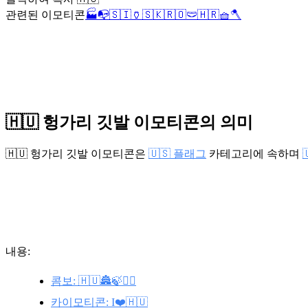
관련된 이모티콘
🏭
📭
🇸🇮
🏺
🇸🇰
🇷🇴
🩲
🇭🇷
🧺
🪓
🇭🇺 헝가리 깃발 이모티콘의 의미
🇭🇺 헝가리 깃발 이모티콘은
🇺🇸 플래그
카테고리에 속하며
내용:
콤보: 🇭🇺🏯🍃💆‍♀️
카이모티콘: I❤️🇭🇺