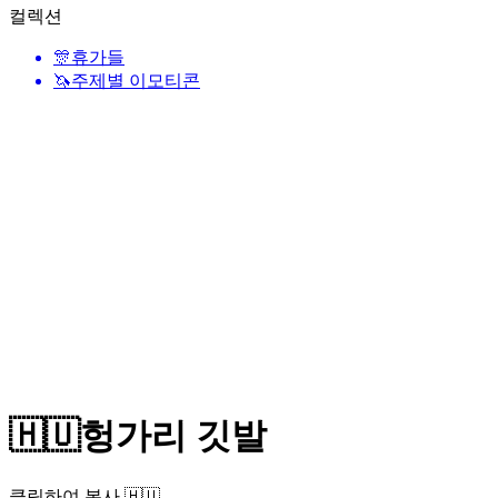
컬렉션
🎊
휴가들
🦄
주제별 이모티콘
🇭🇺
헝가리 깃발
클릭하여 복사 🇭🇺